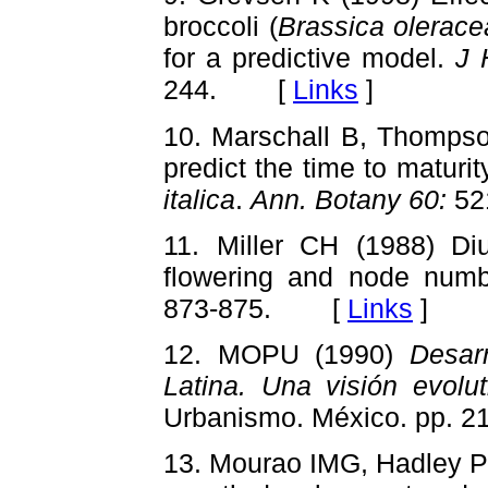
broccoli (
Brassica olerac
for a predictive model.
J 
244. [
Links
]
10. Marschall B, Thompso
predict the time to maturi
italica
.
Ann. Botany 60:
52
11. Miller CH (1988) Diu
flowering and node numb
873-875. [
Links
]
12. MOPU (1990)
Desar
Latina. Una visión evolut
Urbanismo. México. pp.
13. Mourao IMG, Hadley P 