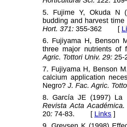
Horticultural Sci. 122:
169
5. Fujime Y, Okuda N (1
budding and harvest time o
Hort. 371:
355-362 [
L
6. Fujiyama H, Benson M,
three major nutrients of 
Agric. Tottori Univ. 29:
25
7. Fujiyama H, Benson M
calcium application neces
Negro?
J. Fac. Agric. Totto
8. García JE (1997) La a
Revista Acta Académica
20
:
74-83. [
Links
]
9. Grevsen K (1998) Effe