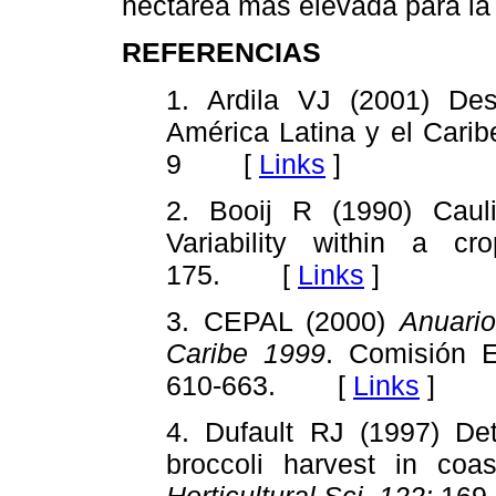
hectárea mas elevada para la 
REFERENCIAS
1. Ardila VJ (2001) Des
América Latina y el Cari
9 [
Links
]
2. Booij R (1990) Caulif
Variability within a c
175. [
Links
]
3. CEPAL (2000)
Anuario
Caribe 1999
. Comisión E
610-663. [
Links
]
4. Dufault RJ (1997) Det
broccoli harvest in coa