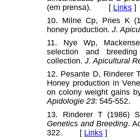
(em prensa). [
Links
]
10. Milne Cp, Pries K (
honey production.
J. Apicu
11. Nye Wp, Mackensen
selection and breeding
collection.
J. Apicultural R
12. Pesante D, Rinderer T
Honey production in Venez
on colony weight gains b
Apidologie 23
: 545-552
13. Rinderer T (1986) 
Genetics and Breeding
. A
322. [
Links
]