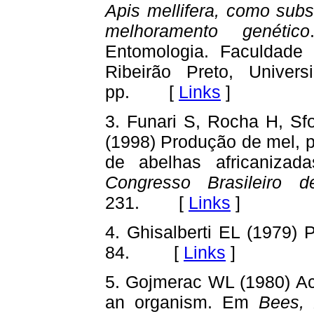
Apis mellifera, como sub
melhoramento genético
Entomologia. Faculdade 
Ribeirão Preto, Univer
pp. [
Links
]
3. Funari S, Rocha H, Sf
(1998) Produção de mel, p
de abelhas africaniza
Congresso Brasileiro d
231. [
Links
]
4. Ghisalberti EL (1979) 
84. [
Links
]
5. Gojmerac WL (1980) Act
an organism. Em
Bees, 