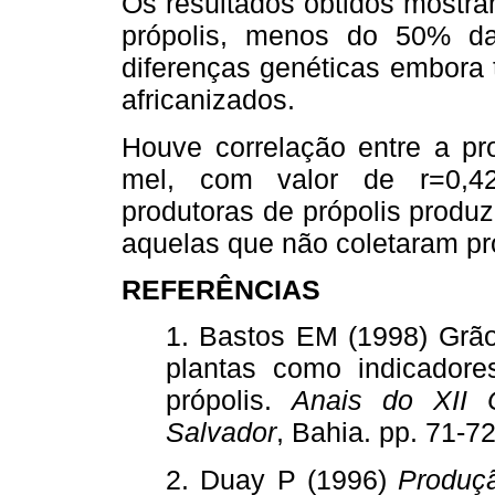
Os resultados obtidos mostr
própolis, menos do 50% das
diferenças genéticas embora 
africanizados.
Houve correlação entre a pr
mel, com valor de r=0,42
produtoras de própolis produ
aquelas que não coletaram pr
REFERÊNCIAS
1. Bastos EM (1998) Grão
plantas como indicador
própolis.
Anais do XII C
Salvador
, Bahia. pp. 71
2. Duay P (1996)
Produçã