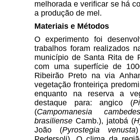
melhorada e verificar se há c
a produção de mel.
Materiais e Métodos
O experimento foi desenvol
trabalhos foram realizados n
município de Santa Rita de 
com uma superfície de 100
Ribeirão Preto na via Anh
vegetação fronteiriça predomi
enquanto na reserva a ve
destaque para: angico (
P
(
Campomanesia cambedes
brasiliense
Camb.), jatobá (
H
João (
Pyrostegia venusta
Pedersoli). O clima da regi