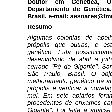
Doutor em Genética, US
Departamento de Genética
Brasil. e-mail: aesoares@fm
Resumo
Algumas colônias de abe
própolis que outras, e est
genético. Esta possibilida
desenvolvido de abril a jul
cerrado "Pé de Gigante", Sa
São Paulo, Brasil. O obj
melhoramento genético de a
própolis e verificar a corre
mel. Em sete apiários for
procedentes de enxames capt
Gigante". Foi feita a anális