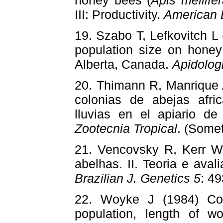
III: Productivity.
American 
19. Szabo T, Lefkovitch L 
population size on honey
Alberta, Canada.
Apidolog
20. Thimann R, Manrique 
colonias de abejas afri
lluvias en el apiario d
Zootecnia Tropical
. (Som
21. Vencovsky R, Kerr W
abelhas. II. Teoria e ava
Brazilian J. Genetics 5
: 
22. Woyke J (1984) Corr
population, length of w