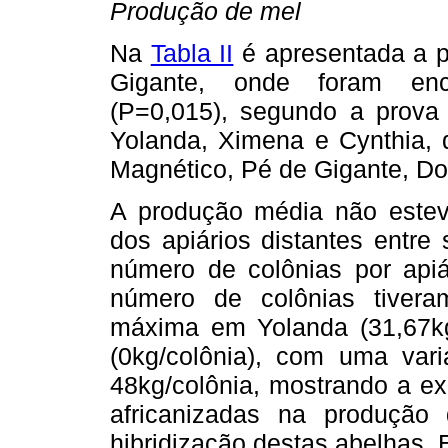
Produção de mel
Na
Tabla II
é apresentada a p
Gigante, onde foram encon
(P=0,015), segundo a prova d
Yolanda, Ximena e Cynthia,
Magnético, Pé de Gigante, Do
A produção média não esteve
dos apiários distantes entr
número de colônias por api
número de colônias tivera
máxima em Yolanda (31,67kg
(0kg/colônia), com uma vari
48kg/colônia, mostrando a ex
africanizadas na produção
hibridização destas abelhas. 