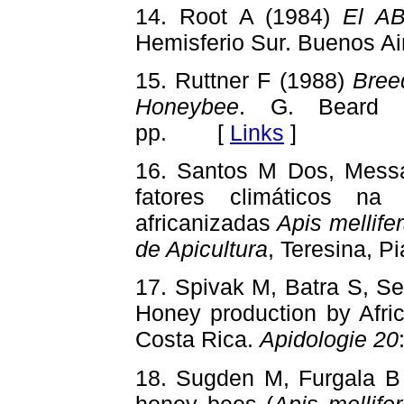
14. Root A (1984)
El AB
Hemisferio Sur. Buenos A
15. Ruttner F (1988)
Bree
Honeybee
. G. Beard &
pp. [
Links
]
16. Santos M Dos, Messa
fatores climáticos na
africanizadas
Apis mellife
de Apicultura
, Teresina, 
17. Spivak M, Batra S, S
Honey production by Afri
Costa Rica.
Apidologie 20
18. Sugden M, Furgala B 
honey bees (
Apis mellife