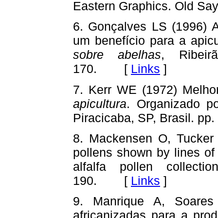
Eastern Graphics. Old S
6. Gonçalves LS (1996) A
um benefício para a apicu
sobre abelhas
, Ribeir
170. [
Links
]
7. Kerr WE (1972) Melh
apicultura
. Organizado po
Piracicaba, SP, Brasil. 
8. Mackensen O, Tucker 
pollens shown by lines of
alfalfa pollen collecti
190. [
Links
]
9. Manrique A, Soares
africanizadas para a pro