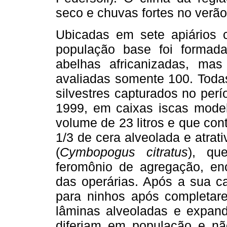
seco e chuvas fortes no verão
Ubicadas em sete apiários 
população base foi formada
abelhas africanizadas, ma
avaliadas somente 100. Toda
silvestres capturados no per
1999, em caixas iscas mode
volume de 23 litros e que con
1/3 de cera alveolada e atrat
(
Cymbopogus citratus
), qu
feromônio de agregação, en
das operárias. Após a sua c
para ninhos após completar
lâminas alveoladas e expan
diferiam em população e nã