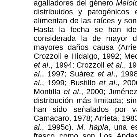
agalladores del género
Meloi
distribuidos y patogénicos
alimentan de las raíces y son
Hasta la fecha se han ide
considerada la de mayor d
mayores daños causa (Arrie
Crozzoli e Hidalgo, 1992; M
et al
., 1994; Crozzoli
et al
., 1
al
., 1997; Suárez
et al
., 199
al
., 1999; Bustillo
et al
., 20
Montilla
et al
., 2000; Jiméne
distribución más limitada; s
han sido señalados por v
Camacaro, 1978; Arrieta, 1983
al
., 1995c).
M. hapla
, una e
fresco como son Los Ande