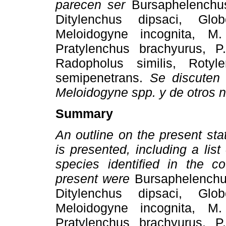
parecen ser
Bursaphelenchus
Ditylenchus dipsaci, Glob
Meloidogyne incognita, M
Pratylenchus brachyurus, P.
Radopholus similis, Rotyl
semipenetrans.
Se discuten 
Meloidogyne spp. y de otros n
Summary
An outline on the present st
is presented, including a lis
species identified in the 
present were
Bursaphelenchus
Ditylenchus dipsaci, Glob
Meloidogyne incognita, M
Pratylenchus brachyurus, P.