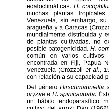
edafoclimáticas.
H. cocophilu
muchas plantas tropicales
Venezuela, sin embargo, su 
aragueña y a Caracas (Crozzo
mundialmente distribuida y e
de plantas cultivadas, no e
posible patogenicidad.
H. co
común en varios cultivos
encontrada en Fiji, Papua N
Venezuela (Crozzoli
et al
., 
con relación a su capacidad p
Del género
Hirschmanniella
s
oryzae
e
H. spinicaudata
. Ést
un hábito endoparasítico m
cultivo del arroz; Dao (1962)