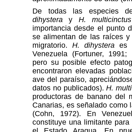
De todas las especies 
dihystera
y
H. multicinctus
importancia desde el punto d
se alimentan de las raíces y
migratorio.
H. dihystera
es 
Venezuela (Fortuner, 1991; 
pero su posible efecto patog
encontraron elevadas poblac
ave del paraíso, apreciándose
datos no publicados).
H. mult
productoras de banano del m
Canarias, es señalado como l
(Cohn, 1972). En Venezue
constituye una limitante para 
el Estado Aragua. En pru