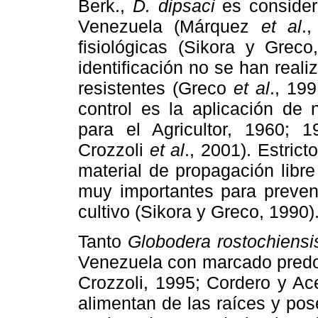
Berk.,
D. dipsaci
es considera
Venezuela (Márquez
et al
.
fisiológicas (Sikora y Grec
identificación no se han reali
resistentes (Greco
et al
., 19
control es la aplicación de 
para el Agricultor, 1960;
Crozzoli
et al
., 2001). Estrict
material de propagación libr
muy importantes para preveni
cultivo (Sikora y Greco, 1990)
Tanto
Globodera rostochiensi
Venezuela con marcado predom
Crozzoli, 1995; Cordero y Ac
alimentan de las raíces y pos