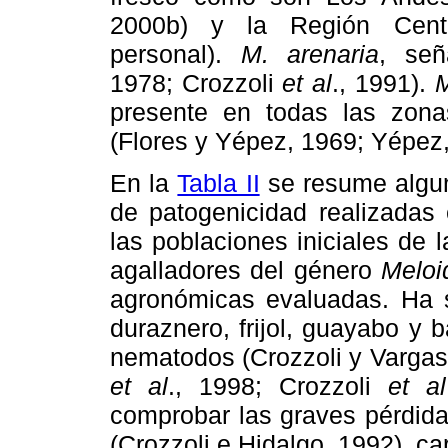
2000b) y la Región Centr
personal).
M. arenaria
, señ
1978; Crozzoli
et al
., 1991).
M
presente en todas las zona
(Flores y Yépez, 1969; Yépez
En la
Tabla II
se resume algun
de patogenicidad realizadas 
las poblaciones iniciales de
agalladores del género
Meloi
agronómicas evaluadas. Ha s
duraznero, frijol, guayabo y b
nematodos (Crozzoli y Vargas
et al
., 1998; Crozzoli
et al
comprobar las graves pérdid
(Crozzoli e Hidalgo, 1992), ca