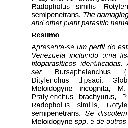
Radopholus similis, Rotyle
semipenetrans.
The damaging 
and other plant parasitic nema
Resumo
A
presenta-se um perfil do es
Venezuela incluindo uma li
fitoparasíticos identificada
ser
Bursaphelenchus (=Rh
Ditylenchus dipsaci, Glob
Meloidogyne incognita, M
Pratylenchus brachyurus, P.
Radopholus similis, Rotyl
semipenetrans.
Se discutem
Meloidogyne
spp
. e
de outros 