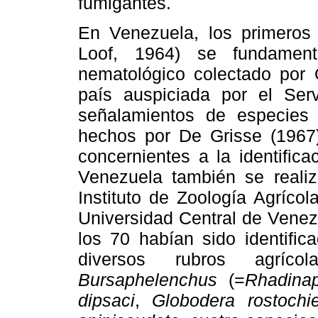
fumigantes.
En Venezuela, los primeros 
Loof, 1964) se fundament
nematológico colectado por 
país auspiciada por el Servi
señalamientos de especies 
hechos por De Grisse (196
concernientes a la identific
Venezuela también se reali
Instituto de Zoología Agríco
Universidad Central de Vene
los 70 habían sido identific
diversos rubros agríc
Bursaphelenchus
(=
Rhadina
dipsaci
,
Globodera rostochi