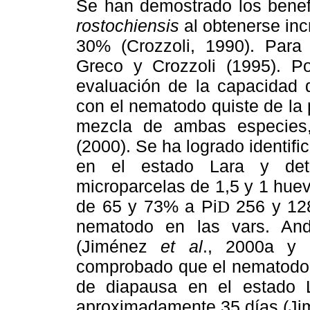
Se han demostrado los benefi
rostochiensis
al obtenerse inc
30% (Crozzoli, 1990). Para
Greco y Crozzoli (1995). Po
evaluación de la capacidad 
con el nematodo quiste de la
mezcla de ambas especies,
(2000). Se ha logrado identifi
en el estado Lara y dete
microparcelas de 1,5 y 1 hue
de 65 y 73% a Pi
256 y 128
D
nematodo en las vars. And
(Jiménez
et al
., 2000a y 
comprobado que el nematod
de diapausa en el estado L
aproximadamente 35 días (Ji