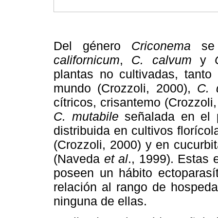
Del género
Criconema
se 
californicum
,
C. calvum
y
plantas no cultivadas, tant
mundo (Crozzoli, 2000),
C. 
cítricos, crisantemo (Crozzol
C. mutabile
señalada en el 
distribuida en cultivos floríc
(Crozzoli, 2000) y en cucurb
(Naveda
et al
., 1999). Estas 
poseen un hábito ectoparasí
relación al rango de hospeda
ninguna de ellas.