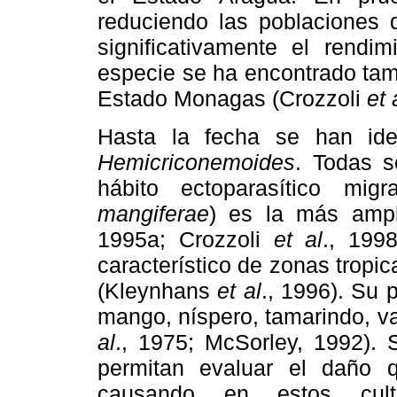
reduciendo las poblaciones
significativamente el rendi
especie se ha encontrado tam
Estado Monagas (Crozzoli
et 
Hasta la fecha se han iden
Hemicriconemoides
. Todas s
hábito ectoparasítico migr
mangiferae
) es la más ampl
1995a; Crozzoli
et al
., 199
característico de zonas tropi
(Kleynhans
et al
., 1996). Su
mango, níspero, tamarindo, vai
al
., 1975; McSorley, 1992). 
permitan evaluar el daño
causando en estos culti