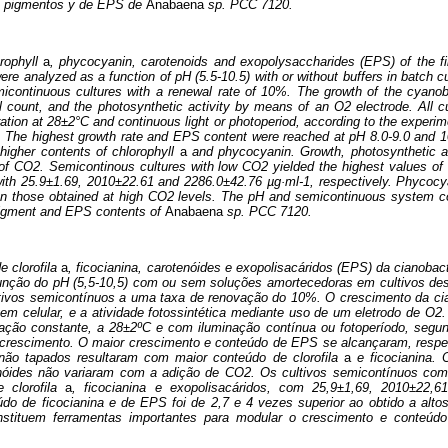
de pigmentos y de EPS de
Anabaena
sp. PCC 7120.
orophyll
a
, phycocyanin, carotenoids and exopolysaccharides (EPS) of the 
e analyzed as a function of pH (5.5-10.5) with or without buffers in batch cu
icontinuous cultures with a renewal rate of 10%. The growth of the cyano
l count, and the photosynthetic activity by means of an O2 electrode. All c
eration at 28±2°C and continuous light or photoperiod, according to the exper
. The highest growth rate and EPS content were reached at pH 8.0-9.0 and 10
higher contents of chlorophyll
a
and phycocyanin. Growth, photosynthetic ac
 of CO2. Semicontinous cultures with low CO2 yielded the highest values of
ith 25.9±1.69, 2010±22.61 and 2286.0±42.76 µg·ml-1, respectively. Phyco
an those obtained at high CO2 levels. The pH and semicontinuous system con
pigment and EPS contents of
Anabaena
sp. PCC 7120.
e clorofila
a
, ficocianina, carotenóides e exopolisacáridos (EPS) da cianobac
nção do pH (5,5-10,5) com ou sem soluções amortecedoras em cultivos de
ivos semicontínuos a uma taxa de renovação do 10%. O crescimento da cia
m celular, e a atividade fotossintética mediante uso de um eletrodo de O2. O
ação constante, a 28±2ºC e com iluminação contínua ou fotoperíodo, segu
no crescimento. O maior crescimento e conteúdo de EPS se alcançaram, respe
 não tapados resultaram com maior conteúdo de clorofila
a
e ficocianina. 
tenóides não variaram com a adição de CO2. Os cultivos semicontínuos co
e clorofila
a
, ficocianina e exopolisacáridos, com 25,9±1,69, 2010±22,6
do de ficocianina e de EPS foi de 2,7 e 4 vezes superior ao obtido a alt
nstituem ferramentas importantes para modular o crescimento e conteú