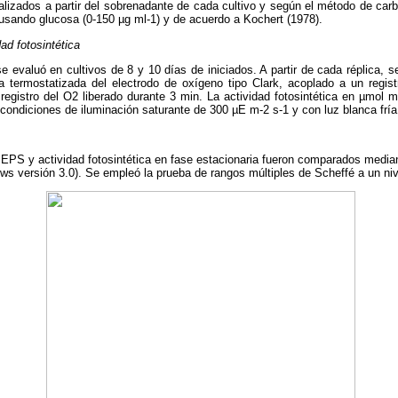
lizados a partir del sobrenadante de cada cultivo y según el método de carbo
usando glucosa (0-150 µg ml-1) y de acuerdo a Kochert (1978).
ad fotosintética
se evaluó en cultivos de 8 y 10 días de iniciados. A partir de cada réplica, 
 termostatizada del electrodo de oxígeno tipo Clark, acoplado a un regis
egistro del O2 liberado durante 3 min. La actividad fotosintética en µmol 
ondiciones de iluminación saturante de 300 µE m-2 s-1 y con luz blanca fría
EPS y actividad fotosintética en fase estacionaria fueron comparados median
ws versión 3.0). Se empleó la prueba de rangos múltiples de Scheffé a un niv