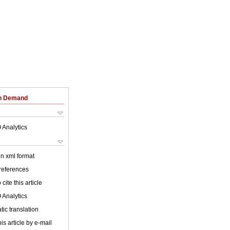
on Demand
 Analytics
 in xml format
 references
cite this article
 Analytics
ic translation
is article by e-mail