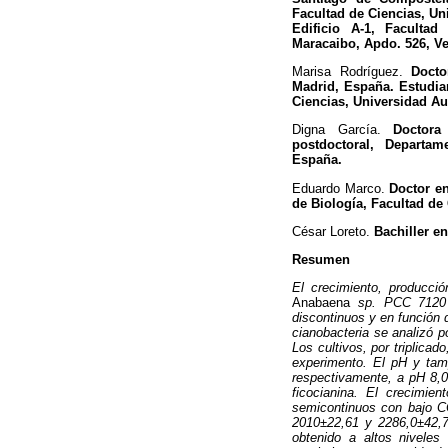
Facultad de Ciencias, Un
Edificio A-1, Faculta
Maracaibo, Apdo. 526, V
Marisa Rodríguez.
Doctor
Madrid, España. Estudia
Ciencias, Universidad A
Digna García.
Doctora
postdoctoral, Departa
España.
Eduardo Marco.
Doctor en
de Biología, Facultad d
César Loreto.
Bachiller e
Resumen
El crecimiento, producció
Anabaena
sp. PCC 7120 f
discontinuos y en función 
cianobacteria se analizó p
Los cultivos, por triplica
experimento. El pH y tamp
respectivamente, a pH 8,0
ficocianina. El crecimien
semicontinuos con bajo C
2010±22,61 y 2286,0±42,7
obtenido a altos niveles