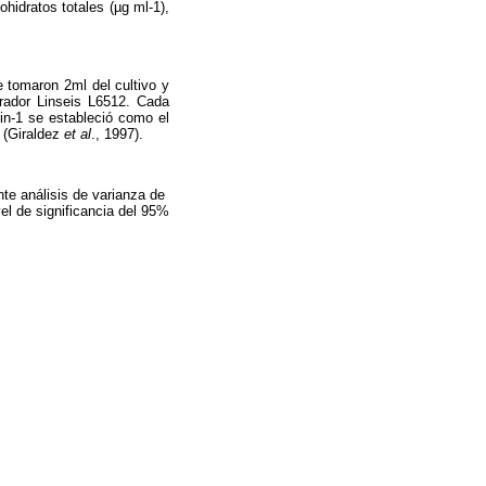
hidratos totales (µg ml-1),
se tomaron 2ml del cultivo y
trador Linseis L6512. Cada
min-1 se estableció como el
 (Giraldez
et al
., 1997).
te análisis de varianza de
el de significancia del 95%