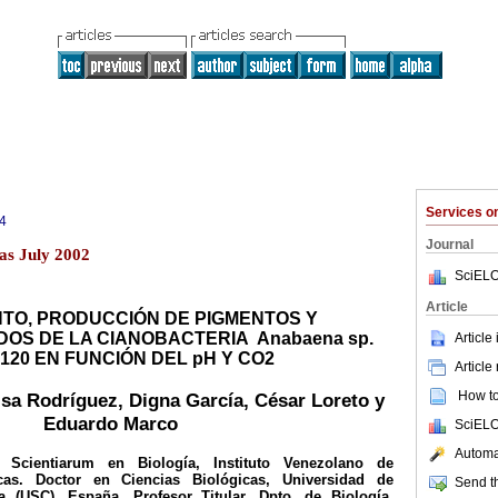
Services 
4
Journal
as July 2002
SciELO
Article
NTO, PRODUCCIÓN DE PIGMENTOS Y
OS DE LA CIANOBACTERIA Anabaena sp.
Article
120 EN FUNCIÓN DEL pH Y CO2
Article
How to 
isa Rodríguez, Digna García, César Loreto y
Eduardo Marco
SciELO
Automat
Scientiarum en Biología, Instituto Venezolano de
ficas. Doctor en Ciencias Biológicas, Universidad de
Send th
 (USC), España. Profesor Titular, Dpto. de Biología,