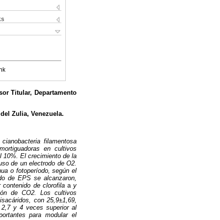
ks
nk
or Titular, Departamento
del Zulia, Venezuela.
 cianobacteria filamentosa
ortiguadoras en cultivos
l 10%. El crecimiento de la
 uso de un electrodo de O2.
nua o fotoperíodo, según el
nido de EPS se alcanzaron,
 contenido de clorofila
a
y
ición de CO2. Los cultivos
lisacáridos, con 25,9±1,69,
2,7 y 4 veces superior al
portantes para modular el