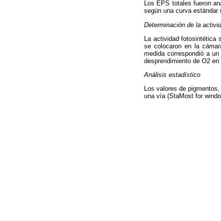
Los EPS totales fueron ana
según una curva estándar 
Determinación de la activid
La actividad fotosintética 
se colocaron en la cámara
medida correspondió a un r
desprendimiento de O2 en c
Análisis estadístico
Los valores de pigmentos, 
una vía (StaMost for windo