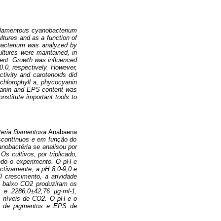
filamentous cyanobacterium
ltures and as a function of
bacterium was analyzed by
ultures were maintained, in
iment. Growth was influenced
.0, respectively. However,
tivity and carotenoids did
 chlorophyll
a
, phycocyanin
cyanin and EPS content was
stitute important tools to
teria filamentosa
Anabaena
scontínuos e em função do
nobactéria se analisou por
s cultivos, por triplicado,
ndo o experimento. O pH e
ctivamente, a pH 8,0-9,0 e
O crescimento, a atividade
m baixo CO2 produziram os
1 e 2286,0±42,76 µg·ml-1,
os níveis de CO2. O pH e o
do de pigmentos e EPS de