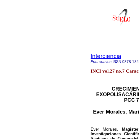
Interciencia
Print version
ISSN
0378-184
INCI vol.27 no.7 Carac
CRECIMIE
EXOPOLISACÁRID
PCC 7
Ever Morales, Mar
Ever Morales.
Magíster 
Investigaciones Cientí
Santiago de Compostela