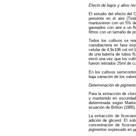
Efecto de bajos y altos ni
El estudio del efecto del 
presente en el aire (Tind
mantuvieron con un 5% de 
gaseados con aire a un fl
filtros con un tamaño de p
Todos los cultivos se re
cianobacteria en fase ex
celular de 4,9x106 cel.ml
de una batería de tubos f
inició una vez que los cult
fueron retirados 25ml de c
En los cultivos semiconti
baja variación de los valor
Determinación de pigment
Para la extracción de cloro
y mantenido en oscuridad
determinada según Marker
ecuación de Britton (1985).
La extracción de ficocia
adición de glicerol. El s
concentración de ficocia
pigmentos expresado en µg