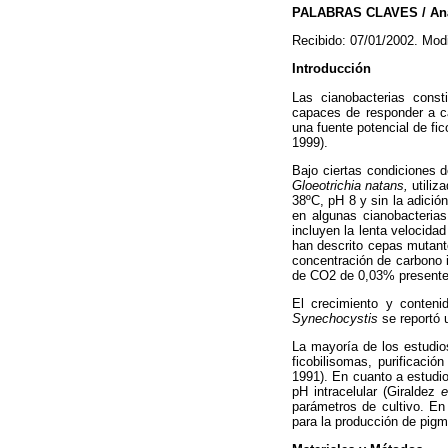
PALABRAS CLAVES / Anabae
Recibido: 07/01/2002. Mod
Introducción
Las cianobacterias const
capaces de responder a ca
una fuente potencial de fi
1999).
Bajo ciertas condiciones 
Gloeotrichia natans,
utiliz
38ºC, pH 8 y sin la adició
en algunas cianobacteri
incluyen la lenta velocida
han descrito cepas mutant
concentración de carbono 
de CO2 de 0,03% presente 
El crecimiento y conteni
Synechocystis
se reportó 
La mayoría de los estudio
ficobilisomas, purificaci
1991). En cuanto a estudio
pH intracelular (Giraldez
e
parámetros de cultivo. En
para la producción de pigm