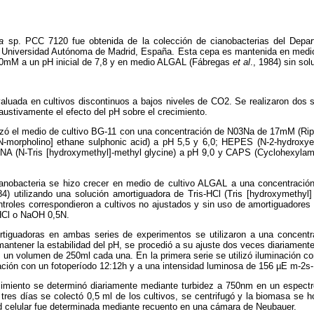
a
sp. PCC 7120 fue obtenida de la colección de cianobacterias del Depar
a Universidad Autónoma de Madrid, España. Esta cepa es mantenida en medio
0mM a un pH inicial de 7,8 y en medio ALGAL (Fábregas
et al
., 1984) sin so
valuada en cultivos discontinuos a bajos niveles de CO2. Se realizaron dos
haustivamente el efecto del pH sobre el crecimiento.
ilizó el medio de cultivo BG-11 con una concentración de N03Na de 17mM (Rip
-morpholino] ethane sulphonic acid) a pH 5,5 y 6,0; HEPES (N-2-hydroxyet
INA (N-Tris [hydroxymethyl]-methyl glycine) a pH 9,0 y CAPS (Cyclohexylam
ianobacteria se hizo crecer en medio de cultivo ALGAL a una concentraci
84) utilizando una solución amortiguadora de Tris-HCl (Tris [hydroxymethy
ontroles correspondieron a cultivos no ajustados y sin uso de amortiguadores 
HCl o NaOH 0,5N.
rtiguadoras en ambas series de experimentos se utilizaron a una concentr
 mantener la estabilidad del pH, se procedió a su ajuste dos veces diariament
on un volumen de 250ml cada una. En la primera serie se utilizó iluminación c
ación con un fotoperíodo 12:12h y a una intensidad luminosa de 156 µE m-2s-
ecimiento se determinó diariamente mediante turbidez a 750nm en un espectr
tres días se colectó 0,5 ml de los cultivos, se centrifugó y la biomasa se
ad celular fue determinada mediante recuento en una cámara de Neubauer.