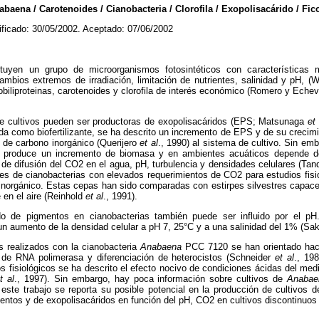
na / Carotenoides / Cianobacteria / Clorofila / Exopolisacárido / Fico
ificado: 30/05/2002. Aceptado: 07/06/2002
ituyen un grupo de microorganismos fotosintéticos con características mo
mbios extremos de irradiación, limitación de nutrientes, salinidad y pH, (W
cobiliproteinas, carotenoides y clorofila de interés económico (Romero y Echev
de cultivos pueden ser productoras de exopolisacáridos (EPS; Matsunaga
et 
ada como biofertilizante, se ha descrito un incremento de EPS y de su crecim
n de carbono inorgánico (Querijero
et al
., 1990) al sistema de cultivo. Sin em
as produce un incremento de biomasa y en ambientes acuáticos depende 
d de difusión del CO2 en el agua, pH, turbulencia y densidades celulares (T
es de cianobacterias con elevados requerimientos de CO2 para estudios fis
inorgánico. Estas cepas han sido comparadas con estirpes silvestres capaces
en el aire (Reinhold
et al
., 1991).
do de pigmentos en cianobacterias también puede ser influido por el 
un aumento de la densidad celular a pH 7, 25°C y a una salinidad del 1% (S
s realizados con la cianobacteria
Anabaena
PCC 7120 se han orientado haci
ón de RNA polimerasa y diferenciación de heterocistos (Schneider
et al
., 19
s fisiológicos se ha descrito el efecto nocivo de condiciones ácidas del medi
t al
., 1997). Sin embargo, hay poca información sobre cultivos de
Anabae
 este trabajo se reporta su posible potencial en la producción de cultivos 
entos y de exopolisacáridos en función del pH, CO2 en cultivos discontinuos