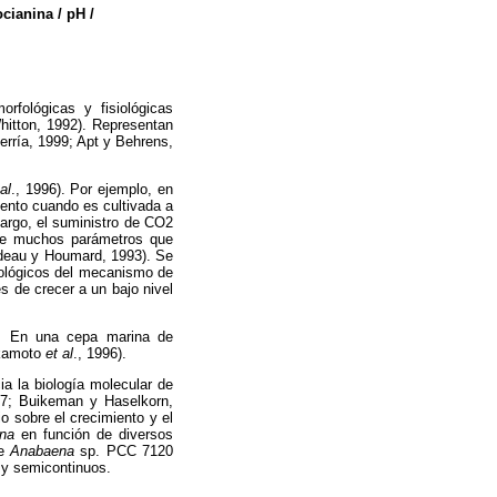
cianina / pH /
rfológicas y fisiológicas
hitton, 1992). Representan
erría, 1999; Apt y Behrens,
al
., 1996). Por ejemplo, en
iento cuando es cultivada a
bargo, el suministro de CO2
de muchos parámetros que
andeau y Houmard, 1993). Se
iológicos del mecanismo de
 de crecer a un bajo nivel
pH. En una cepa marina de
akamoto
et al
., 1996).
a la biología molecular de
87; Buikeman y Haselkorn,
o sobre el crecimiento y el
na
en función de diversos
de
Anabaena
sp. PCC 7120
 y semicontinuos.