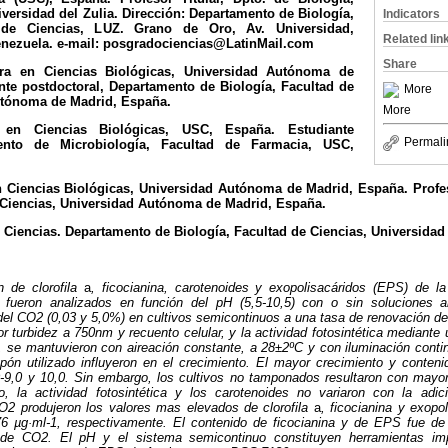
iversidad del Zulia. Dirección: Departamento de Biología,
Indicators
d de Ciencias, LUZ. Grano de Oro, Av. Universidad,
Related lin
enezuela. e-mail: posgradociencias@LatinMail.com
Share
a en Ciencias Biológicas, Universidad Autónoma de
nte postdoctoral, Departamento de Biología, Facultad de
More
utónoma de Madrid, España.
More
 en Ciencias Biológicas, USC, España. Estudiante
Permali
mento de Microbiología, Facultad de Farmacia, USC,
 Ciencias Biológicas, Universidad Autónoma de Madrid, España. Profes
e Ciencias, Universidad Autónoma de Madrid, España.
n Ciencias. Departamento de Biología, Facultad de Ciencias, Universidad 
n de clorofila
a
, ficocianina, carotenoides y exopolisacáridos (EPS) de la
ueron analizados en función del pH (5,5-10,5) con o sin soluciones am
del CO2 (0,03 y 5,0%) en cultivos semicontinuos a una tasa de renovación de
or turbidez a 750nm y recuento celular, y la actividad fotosintética mediante
do, se mantuvieron con aireación constante, a 28±2ºC y con iluminación conti
ón utilizado influyeron en el crecimiento. El mayor crecimiento y conte
-9,0 y 10,0. Sin embargo, los cultivos no tamponados resultaron con mayor
to, la actividad fotosintética y los carotenoides no variaron con la ad
O2 produjeron los valores mas elevados de clorofila
a
, ficocianina y exopo
6 µg·ml-1, respectivamente. El contenido de ficocianina y de EPS fue de 
 de CO2. El pH y el sistema semicontinuo constituyen herramientas im