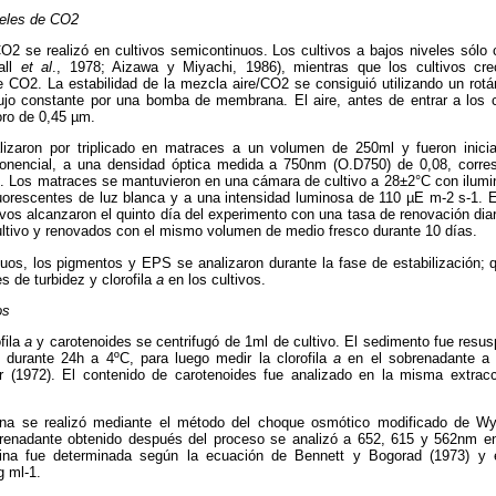
veles de CO2
CO2 se realizó en cultivos semicontinuos. Los cultivos a bajos niveles sól
all
et al
., 1978; Aizawa y Miyachi, 1986), mientras que los cultivos cre
CO2. La estabilidad de la mezcla aire/CO2 se consiguió utilizando un rot
ujo constante por una bomba de membrana. El aire, antes de entrar a los cu
oro de 0,45 µm.
alizaron por triplicado en matraces a un volumen de 250ml y fueron inici
ponencial, a una densidad óptica medida a 750nm (O.D750) de 0,08, corre
-1. Los matraces se mantuvieron en una cámara de cultivo a 28±2°C con ilumi
luorescentes de luz blanca y a una intensidad luminosa de 110 µE m-2 s-1. 
ivos alcanzaron el quinto día del experimento con una tasa de renovación diar
ultivo y renovados con el mismo volumen de medio fresco durante 10 días.
nuos, los pigmentos y EPS se analizaron durante la fase de estabilización; 
es de turbidez y clorofila
a
en los cultivos.
os
fila
a
y carotenoides se centrifugó de 1ml de cultivo. El sedimento fue resu
 durante 24h a 4ºC, para luego medir la clorofila
a
en el sobrenadante a 
 (1972). El contenido de carotenoides fue analizado en la misma extrac
nina se realizó mediante el método del choque osmótico modificado de W
obrenadante obtenido después del proceso se analizó a 652, 615 y 562nm e
nina fue determinada según la ecuación de Bennett y Bogorad (1973) y 
 ml-1.