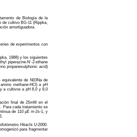
tamento de Biología de la
 de cultivo BG-11 (Rippka,
lución amortiguadora.
 series de experimentos con
pka, 1988) y los siguientes
hyl piperazine-N´-2-ethane
ino propanesulphonic acid)
ón equivalente de N03Na de
l] amino methane-HCl) a pH
y a cultivos a pH 8,0 y 9,0
ación final de 25mM en el
e. Para cada tratamiento se
ontinua de 110 µE m-2s-1, y
1.
ofotómetro Hitachi U-2000.
 homogenizó para fragmentar