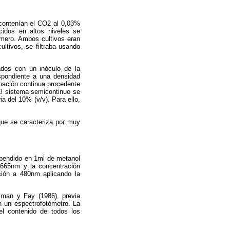
o contenían el CO2 al 0,03%
cidos en altos niveles se
ámero. Ambos cultivos eran
ltivos, se filtraba usando
ados con un inóculo de la
spondiente a una densidad
nación continua procedente
El sistema semicontinuo se
ia del 10% (v/v). Para ello,
que se caracteriza por muy
spendido en 1ml de metanol
665nm y la concentración
ción a 480nm aplicando la
yman y Fay (1986), previa
n un espectrofotómetro. La
el contenido de todos los