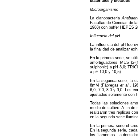
Materiales y Métodos
Microorganismo
La cianobacteria
Anabaen
Facultad de Ciencias de l
1988) con buffer HEPES 2
Influencia del pH
La influencia del pH fue e
la finalidad de analizar ex
En la primera serie, se ut
amortiguadores: MES (2-[N
sulphonic) a pH 8,0; TRIC
a pH 10,0 y 10,5).
En la segunda serie, la c
8mM (Fábregas
et al
., 19
6,0; 7,0; 8,0 y 9,0. Los c
ajustados solamente con 
Todas las soluciones amo
medio de cultivo. A fin de
realizaron tres réplicas c
en la segunda serie ilumin
En la primera serie el cr
En la segunda serie, cada 
los filamentos. La densid