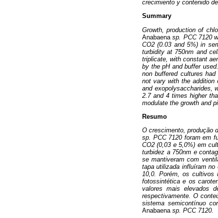
crecimiento y contenido 
Summary
Growth, production of chl
Anabaena
sp. PCC 7120 wer
CO2 (0.03 and 5%) in sem
turbidity at 750nm and cel
triplicate, with constant a
by the pH and buffer used
non buffered cultures had 
not vary with the addition
and exopolysaccharides, w
2.7 and 4 times higher th
modulate the growth and 
Resumo
O crescimento, produção d
sp. PCC 7120 foram em fu
CO2 (0,03 e 5,0%) em cult
turbidez a 750nm e contage
se mantiveram com ventil
tapa utilizada influíram 
10,0. Porém, os cultivos
fotossintética e os caro
valores mais elevados d
respectivamente. O conteú
sistema semicontínuo co
Anabaena
sp. PCC 7120.