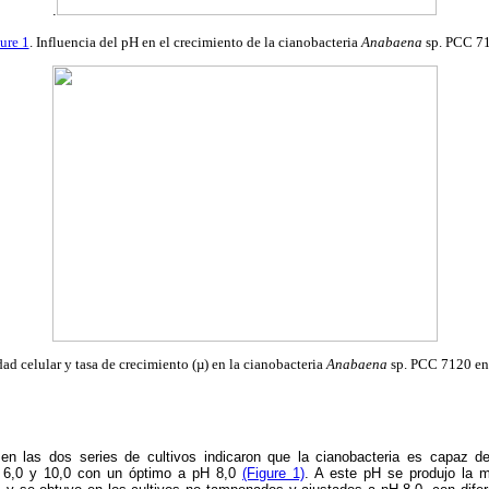
.
ure 1
. Influencia del pH en el crecimiento de la cianobacteria
Anabaena
sp. PCC 7
dad celular y tasa de crecimiento (µ) en la cianobacteria
Anabaena
sp. PCC 7120 en 
 en las dos series de cultivos indicaron que la cianobacteria es capaz d
e 6,0 y 10,0 con un óptimo a pH 8,0
(Figure 1)
. A este pH se produjo la m