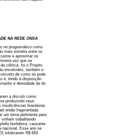
DADE NA REDE
ONSA
nto no programático como
o mais estreita entre os
 custos e aproximar os
rimeira vez que se
da ciência, foi o Projeto
ção envolvidos, também o
concreto de como se pode
o é, tendo à disposição
tamanho e densidade da do
aram a discutir como
oma produzindo seus
 insuficiências brasileiras
até então fragmentada
car um tema pertinente para
 vinham trabalhando
ylella fastidiosa
, causante
ia nacional. Esse ano se
01 totalizaram R$ 650