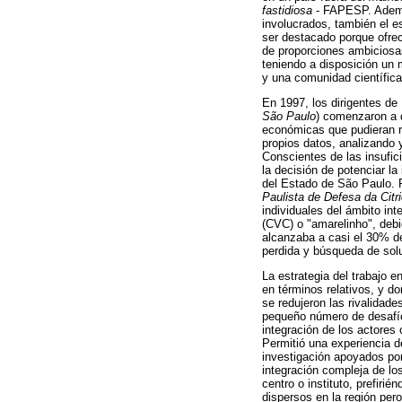
fastidiosa
- FAPESP. Además
involucrados, también el 
ser destacado porque ofre
de proporciones ambiciosas
teniendo a disposición un 
y una comunidad científic
En 1997, los dirigentes d
São Paulo
) comenzaron a d
económicas que pudieran r
propios datos, analizando y
Conscientes de las insufic
la decisión de potenciar l
del Estado de São Paulo. Po
Paulista de Defesa da Citri
individuales del ámbito int
(CVC) o "amarelinho", debi
alcanzaba a casi el 30% de 
perdida y búsqueda de sol
La estrategia del trabajo 
en términos relativos, y 
se redujeron las rivalidade
pequeño número de desafío
integración de los actores
Permitió una experiencia d
investigación apoyados por
integración compleja de los
centro o instituto, prefiri
dispersos en la región per