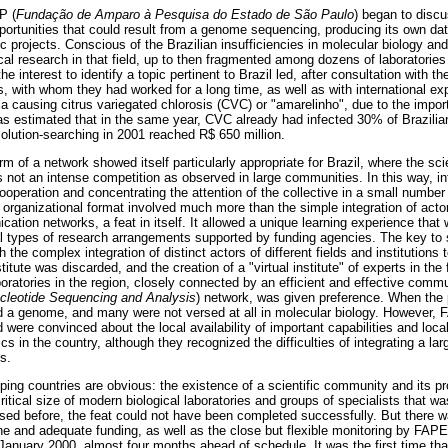
P (
Fundação de Amparo à Pesquisa do Estado de São Paulo
) began to discu
portunities that could result from a genome sequencing, producing its own da
tific projects. Conscious of the Brazilian insufficiencies in molecular biology a
cal research in that field, up to then fragmented among dozens of laboratorie
e interest to identify a topic pertinent to Brazil led, after consultation with t
, with whom they had worked for a long time, as well as with international exp
ia causing citrus variegated chlorosis (CVC) or "amarelinho", due to the import
as estimated that in the same year, CVC already had infected 30% of Brazilia
olution-searching in 2001 reached R$ 650 million.
rm of a network showed itself particularly appropriate for Brazil, where the sc
s not an intense competition as observed in large communities. In this way, inte
operation and concentrating the attention of the collective in a small number 
organizational format involved much more than the simple integration of actors
tion networks, a feat in itself. It allowed a unique learning experience that 
al types of research arrangements supported by funding agencies. The key t
 the complex integration of distinct actors of different fields and institutions 
titute was discarded, and the creation of a "virtual institute" of experts in the
boratories in the region, closely connected by an efficient and effective comm
ucleotide Sequencing and Analysis
) network, was given preference. When the 
d a genome, and many were not versed at all in molecular biology. However,
d were convinced about the local availability of important capabilities and local
 in the country, although they recognized the difficulties of integrating a la
s.
ping countries are obvious: the existence of a scientific community and its pr
ritical size of modern biological laboratories and groups of specialists that 
ersed before, the feat could not have been completed successfully. But there 
ne and adequate funding, as well as the close but flexible monitoring by FAP
January 2000, almost four months ahead of schedule. It was the first time th