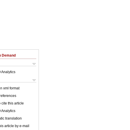
on Demand
 Analytics
 in xml format
 references
cite this article
 Analytics
ic translation
is article by e-mail