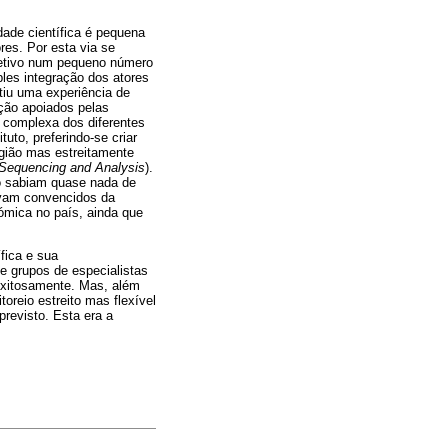
dade científica é pequena
es. Por esta via se
oletivo num pequeno número
les integração dos atores
tiu uma experiência de
ação apoiados pelas
 complexa dos diferentes
tuto, preferindo-se criar
egião mas estreitamente
e Sequencing and Analysis
).
o sabiam quase nada de
tavam convencidos da
ómica no país, ainda que
fica e sua
e grupos de especialistas
exitosamente. Mas, além
oreio estreito mas flexível
revisto. Esta era a