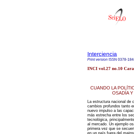
Interciencia
Print version
ISSN
0378-184
INCI vol.27 no.10 Cara
CUANDO LA POLÍTIC
OSADÍA Y
La estructura nacional de 
cambios profundos tanto en
nuevo impulso a las capaci
más estrecha entre los sec
tecnológica, principalmente
al mercado. Un ejemplo osa
primera vez que se secuen
en un país fuera del
mains