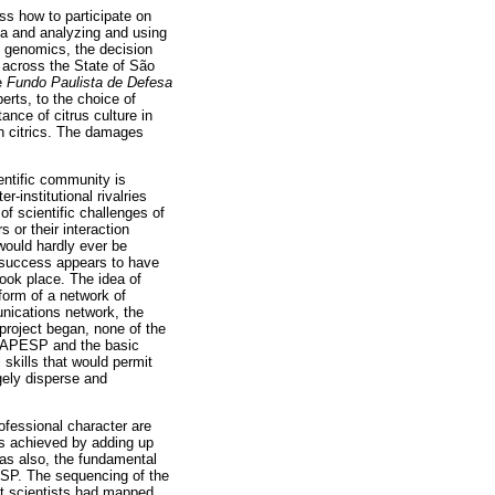
ss how to participate on
ta and analyzing and using
nd genomics, the decision
s across the State of São
he
Fundo Paulista de Defesa
erts, to the choice of
ance of citrus culture in
n citrics. The damages
ientific community is
r-institutional rivalries
of scientific challenges of
 or their interaction
would hardly ever be
o success appears to have
took place. The idea of
 form of a network of
unications network, the
project began, none of the
 FAPESP and the basic
 skills that would permit
rgely disperse and
ofessional character are
was achieved by adding up
was also, the fundamental
ESP. The sequencing of the
at scientists had mapped