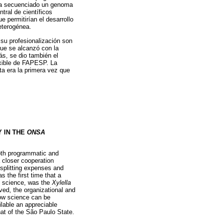
bía secuenciado un genoma
tral de científicos
 permitirían el desarrollo
heterogénea.
 su profesionalización son
que se alcanzó con la
s, se dio también el
exible de FAPESP. La
ta era la primera vez que
Y IN THE
ONSA
both programmatic and
a closer cooperation
 splitting expenses and
s the first time that a
 science, was the
Xylella
ved, the organizational and
ow science can be
lable an appreciable
hat of the São Paulo State.