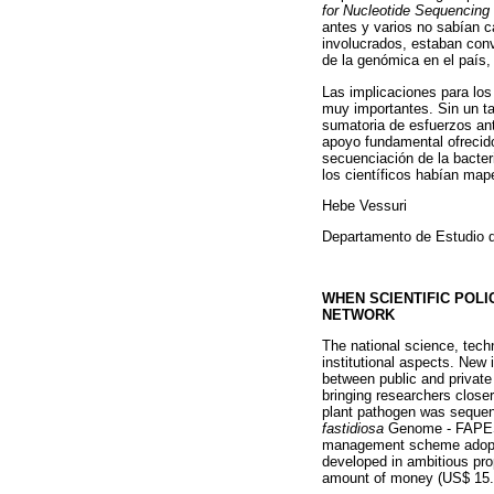
for Nucleotide Sequencing
antes y varios no sabían c
involucrados, estaban conv
de la genómica en el país,
Las implicaciones para los
muy importantes. Sin un ta
sumatoria de esfuerzos an
apoyo fundamental ofrecido
secuenciación de la bacter
los científicos habían map
Hebe Vessuri
Departamento de Estudio d
WHEN SCIENTIFIC POLI
NETWORK
The national science, tech
institutional aspects. New 
between public and private 
bringing researchers closer
plant pathogen was sequen
fastidiosa
Genome - FAPESP p
management scheme adopte
developed in ambitious pro
amount of money (US$ 15.7 