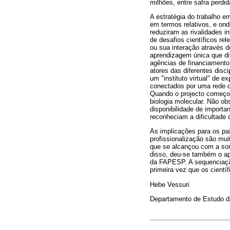
milhões, entre safra perdi
A estratégia do trabalho e
em termos relativos, e on
reduziram as rivalidades 
de desafios científicos re
ou sua interação através 
aprendizagem única que di
agências de financiamento
atores das diferentes disci
um "instituto virtual" de 
conectados por uma rede d
Quando o projecto começo
biologia molecular. Não o
disponibilidade de importa
reconheciam a dificultade 
As implicações para os pa
profissionalização são mui
que se alcançou com a som
disso, deu-se também o apo
da FAPESP. A sequenciação
primeira vez que os cient
Hebe Vessuri
Departamento de Estudo da