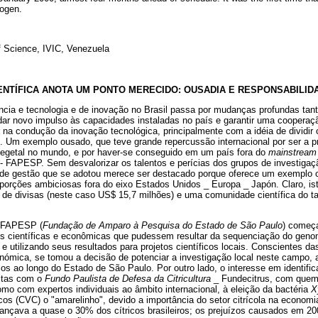
hogen.
f Science, IVIC, Venezuela
IENTÍFICA ANOTA UM PONTO MERECIDO: OUSADIA E RESPONSABILI
ência e tecnologia e de inovação no Brasil passa por mudanças profundas ta
 dar novo impulso às capacidades instaladas no país e garantir uma cooperaçã
ar na condução da inovação tecnológica, principalmente com a idéia de dividir
. Um exemplo ousado, que teve grande repercussão internacional por ser a p
egetal no mundo, e por haver-se conseguido em um país fora do
mainstream
- FAPESP. Sem desvalorizar os talentos e perícias dos grupos de investiga
 de gestão que se adotou merece ser destacado porque oferece um exemplo 
porções ambiciosas fora do eixo Estados Unidos _ Europa _ Japón. Claro, ist
 de divisas (neste caso US$ 15,7 milhões) e uma comunidade científica do 
a FAPESP (
Fundação de Amparo à Pesquisa do Estado de São Paulo
) começ
des científicas e econômicas que pudessem resultar da sequenciação do gen
e utilizando seus resultados para projetos científicos locais. Conscientes das
enómica, se tomou a decisão de potenciar a investigação local neste campo, 
ios ao longo do Estado de São Paulo. Por outro lado, o interesse em identifi
ultas com o
Fundo Paulista de Defesa da Citricultura
_ Fundecitrus, com quem
o com expertos individuais ao âmbito internacional, à eleição da bactéria
X
ricos (CVC) o "amarelinho", devido a importância do setor citrícola na econom
ançava a quase o 30% dos cítricos brasileiros; os prejuízos causados em 20