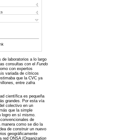
ks
nk
de laboratorios a lo largo
tras consultas con el
Fundo
 como con expertos
sis variada de cítricos
 estimaba que la CVC ya
illones, entre zafra
dad científica es pequeña
ás grandes. Por esta vía
del colectivo en un
 más que la simple
n logro en sí mismo.
s convencionales de
la manera como se dio la
 idea de construir un nuevo
torios geográficamente
la red ONSA (
Organization