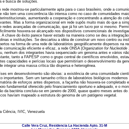
da e busca de soluções.
m rede mostrou-se particularmente apta para o caso brasileiro, onde a comuni
de não tem uma concorrência tão intensa como no caso de comunidades maior
interinstitucionais, aumentando a cooperação e concentrando a atenção do c
levantes. Mas a forma organizacional em rede supôs muito mais do que a simp
de redes avançadas de comunicação, que já foi um lucro por si mesmo. Permi
ficilmente houvera-se alcançado nos dispositivos convencionais de investig
. A chave do êxito parece haver estado na maneira como se deu a integração
plinas e instituições. Se descartou a idéia de construir um novo centro ou insti
expertos na forma de uma rede de laboratórios geográficamente dispersos na r
e comunicação eficiente e eficaz, a rede ONSA (
Organization for Nucleotid
u, nenhum dos integrantes havia sequenciado um genoma antes e vários nã
bstante, tanto a FAPESP como o grupo central de científicos envolvidos, es
ntes capacidades e perícias locais que permitiríam o desenvolvimento da gen
de integrar uma massa crítica tão dispersa e heterogênea.
íses em desenvolvimento são obvias: a existência de uma comunidade cientí
to importantes. Sem um tamanho crítico de laboratórios biológicos modernos 
atória de esforços antes dispersos, a façanha não houvera-se completado 
io fundamental oferecido pelo financiamiento oportuno e adequado, e o monit
 da bactéria concluiu-se em janeiro de 2000, quase quatro meses antes do p
íficos havíam mapeado a estrutura do genoma de um patógeno vegetal.
 Ciência, IVIC, Venezuela
Calle Vera Cruz, Residencia La Hacienda Apto. 31-M