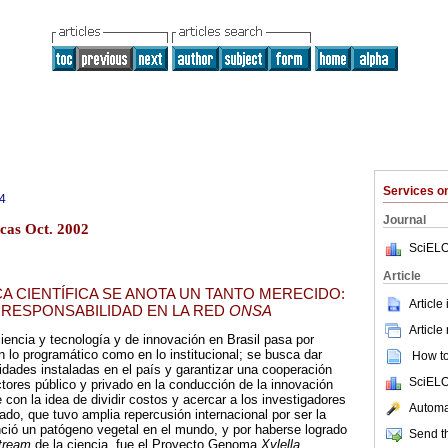
Services 
4
Journal
cas Oct. 2002
SciELO
Article
A CIENTÍFICA SE ANOTA UN TANTO MERECIDO:
Article
 RESPONSABILIDAD EN LA RED
ONSA
Article
ciencia y tecnología y de innovación en Brasil pasa por
 lo programático como en lo institucional; se busca dar
How to 
dades instaladas en el país y garantizar una cooperación
SciELO
tores público y privado en la conducción de la innovación
 con la idea de dividir costos y acercar a los investigadores
Automat
do, que tuvo amplia repercusión internacional por ser la
ció un patógeno vegetal en el mundo, y por haberse logrado
Send th
tream
de la ciencia, fue el Proyecto Genoma
Xylella