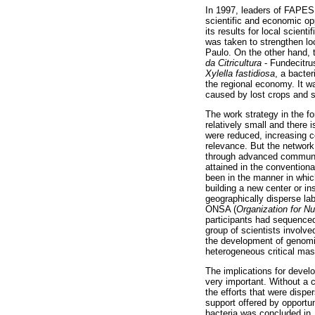
In 1997, leaders of FAPES
scientific and economic op
its results for local scien
was taken to strengthen lo
Paulo. On the other hand, th
da Citricultura
- Fundecitrus
Xylella fastidiosa
, a bacter
the regional economy. It w
caused by lost crops and s
The work strategy in the fo
relatively small and there i
were reduced, increasing co
relevance. But the network 
through advanced communica
attained in the convention
been in the manner in which
building a new center or ins
geographically disperse la
ONSA (
Organization for N
participants had sequence
group of scientists involve
the development of genomics
heterogeneous critical mas
The implications for develo
very important. Without a c
the efforts that were disp
support offered by opportu
bacteria was concluded in 