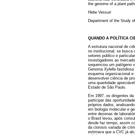
the genome of a plant pat
Hebe Vessuri
Department of the Study o
QUANDO A POLÍTICA C
A estrutura nacional de ci
no institucional; se busca
setores público e particul
investigadores ao mercado
sequenciou um patógeno v
Genoma
Xylella fastidiosa
esquema organizacional e
desenvolver ciência de pro
uma quantidade apreciável
Estado de São Paulo.
Em 1997, os dirigentes d
participar das oportunida
próprios dados, analisando 
em biologia molecular e g
entre dezenas de laboratór
o Brasil levou, após cons
desde faz tempo, assim com
da clorosis variada de cít
estimava que a CVC já alc