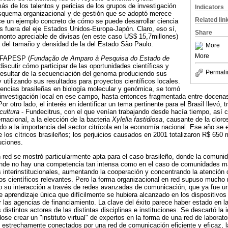
 de los talentos y pericias de los grupos de investigación
Indicators
esquema organizacional y de gestión que se adoptó merece
Related lin
ce un ejemplo concreto de cómo se puede desarrollar ciencia
 fuera del eje Estados Unidos-Europa-Japón. Claro, eso sí,
Share
monto apreciable de divisas (en este caso US$ 15,7millones)
a del tamaño y densidad de la del Estado São Paulo.
More
More
e FAPESP (
Fundação de Amparo à Pesquisa do Estado de
iscutir cómo participar de las oportunidades científicas y
Permali
esultar de la secuenciación del genoma produciendo sus
 utilizando sus resultados para proyectos científicos locales.
iencias brasileñas en biología molecular y genómica, se tomó
a investigación local en ese campo, hasta entonces fragmentada entre docenas 
r otro lado, el interés en identificar un tema pertinente para el Brasil llevó, 
cultura
- Fundecitrus, con el que venían trabajando desde hacía tiempo, así
ernacional, a la elección de la bacteria
Xylella fastidiosa
, causante de la cloro
do a la importancia del sector citrícola en la economía nacional. Ese año se
los cítricos brasileños; los perjuicios causados en 2001 totalizaron R$ 650 m
uciones.
en red se mostró particularmente apta para el caso brasileño, donde la comuni
donde no hay una competencia tan intensa como en el caso de comunidades m
s interinstitucionales, aumentando la cooperación y concentrando la atención 
s científicos relevantes. Pero la forma organizacional en red supuso mucho
 o su interacción a través de redes avanzadas de comunicación, que ya fue u
e aprendizaje única que difícilmente se hubiera alcanzado en los dispositivo
 las agencias de financiamiento. La clave del éxito parece haber estado en 
 distintos actores de las distintas disciplinas e instituciones. Se descartó la
éndose crear un "instituto virtual" de expertos en la forma de una red de labora
o estrechamente conectados por una red de comunicación eficiente y eficaz, 