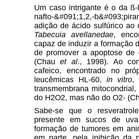
Um caso intrigante é o da ß-l
nafto-&#091;1,2,-b&#093;piran
adição de ácido sulfúrico ao
Tabecuia avellanedae
, enco
capaz de induzir a formação 
de promover a apoptose de
(Chau
et al
., 1998). Ao con
cafeico, encontrado no pró
leucêmicas HL-60,
in vitro
,
transmembrana mitocondrial,
do H2O2, mas não do O2- (C
Sabe-se que o resveratrole
presente em sucos de uva
formação de tumores em anim
em parte, pela inibição da p