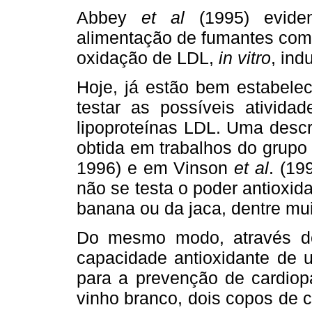
Abbey
et al
(1995) evide
alimentação de fumantes com 
oxidação de LDL,
in vitro
, ind
Hoje, já estão bem estabelec
testar as possíveis atividad
lipoproteínas LDL. Uma desc
obtida em trabalhos do grupo
1996) e em Vinson
et al
. (19
não se testa o poder antioxid
banana ou da jaca, dentre mui
Do mesmo modo, através de
capacidade antioxidante de 
para a prevenção de cardiopa
vinho branco, dois copos de c