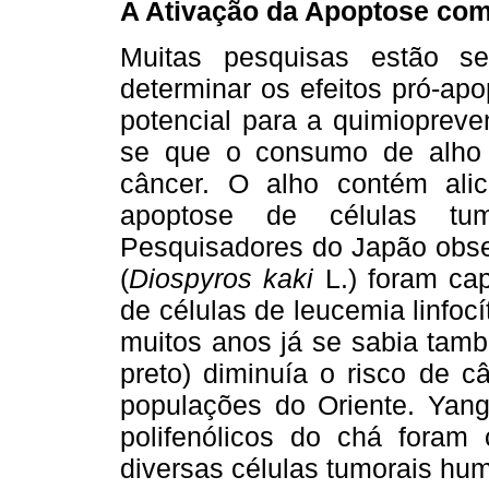
A Ativação da Apoptose co
Muitas pesquisas estão s
determinar os efeitos pró-ap
potencial para a quimiopreve
se que o consumo de alho 
câncer. O alho contém alic
apoptose de células tu
Pesquisadores do Japão obser
(
Diospyros kaki
L.) foram ca
de células de leucemia linfo
muitos anos já se sabia tam
preto) diminuía o risco de c
populações do Oriente. Yan
polifenólicos do chá foram
diversas células tumorais hu