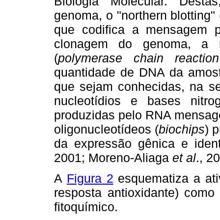
Biologia Molecular. Desta
genoma, o "northern blotting
que codifica a mensagem p
clonagem do genoma, a r
(
polymerase chain reaction
quantidade de DNA da amost
que sejam conhecidas, na se
nucleotídios e bases nit
produzidas pelo RNA mensagei
oligonucleotídeos (
biochips
) 
da expressão gênica e ident
2001; Moreno-Aliaga
et al
., 2
A
Figura 2
esquematiza a at
resposta antioxidante) como
fitoquímico.