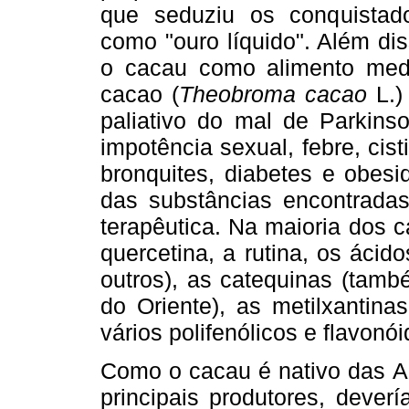
que seduziu os conquistad
como "ouro líquido". Além dis
o cacau como alimento medi
cacao (
Theobroma cacao
L.)
paliativo do mal de Parkinso
impotência sexual, febre, cis
bronquites, diabetes e obes
das substâncias encontradas
terapêutica. Na maioria dos 
quercetina, a rutina, os ácido
outros), as catequinas (tamb
do Oriente), as metilxantinas 
vários polifenólicos e flavonói
Como o cacau é nativo das A
principais produtores, dever