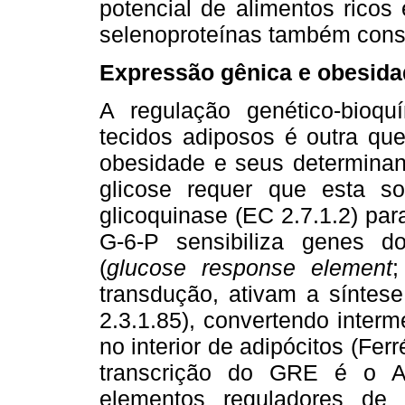
potencial de alimentos ricos
selenoproteínas também const
Expressão gênica e obesida
A regulação genético-bioq
tecidos adiposos é outra qu
obesidade e seus determinant
glicose requer que esta so
glicoquinase (EC 2.7.1.2) para
G-6-P sensibiliza genes d
(
glucose response element
;
transdução, ativam a síntes
2.3.1.85), convertendo inter
no interior de adipócitos (Fer
transcrição do GRE é o A
elementos reguladores de 