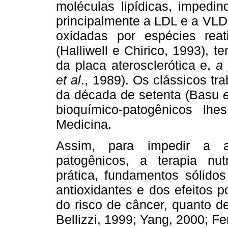
moléculas lipídicas, impedin
principalmente a LDL e a VLD
oxidadas por espécies reat
(Halliwell e Chirico, 1993),
da placa aterosclerótica e,
a 
et al
., 1989). Os clássicos tr
da década de setenta (Basu
e
bioquímico-patogênicos lh
Medicina.
Assim, para impedir a at
patogênicos, a terapia nutr
prática, fundamentos sólid
antioxidantes e dos efeitos p
do risco de câncer, quanto d
Bellizzi, 1999; Yang, 2000; Fer