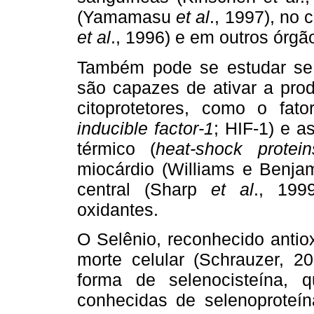
(Yamamasu
et al
., 1997), no 
et al
., 1996) e em outros órgã
Também pode se estudar se
são capazes de ativar a prod
citoprotetores, como o fato
inducible factor-1
; HIF-1) e 
térmico (
heat-shock protein
miocárdio (Williams e Benja
central (Sharp
et al
., 199
oxidantes.
O Selênio, reconhecido antiox
morte celular (Schrauzer, 20
forma de selenocisteína, 
conhecidas de selenoproteí