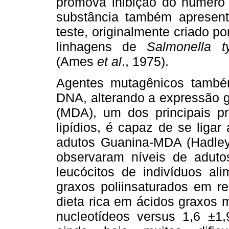
promova inibição do número 
substância também apresent
teste, originalmente criado p
linhagens de
Salmonella t
(Ames
et al
., 1975).
Agentes mutagênicos també
DNA, alterando a expressão g
(MDA), um dos principais p
lipídios, é capaz de se liga
adutos Guanina-MDA (Hadley
observaram níveis de adu
leucócitos de indivíduos al
graxos poliinsaturados em r
dieta rica em ácidos graxos 
nucleotídeos versus 1,6 ±1,