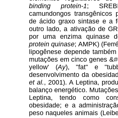
binding protein-1
; SREBP
camundongos transgênicos 
de ácido graxo sintase e a 
outro lado, a ativação de GR
por uma enzima quinase 
protein quinase
; AMPK) (Ferré
lipogênese depende também
mutações em cinco genes &#
yellow’ (
Ay
), "fat" e "tu
desenvolvimento da obesidad
et al.
, 2001). A Leptina, prod
balanço energético. Mutaçõe
Leptina, tendo como con
obesidade; e a administraçã
peso naqueles animais (Leib