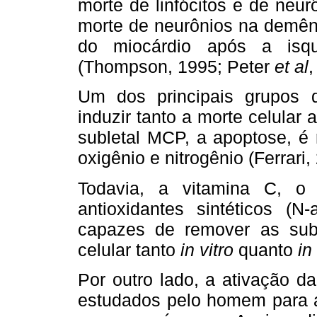
morte de linfócitos e de neur
morte de neurônios na demên
do miocárdio após a isqu
(Thompson, 1995; Peter
et al
,
Um dos principais grupos 
induzir tanto a morte celular 
subletal MCP, a apoptose, é 
oxigênio e nitrogênio (Ferrari,
Todavia, a vitamina C, o t
antioxidantes sintéticos (N-a
capazes de remover as subs
celular tanto
in vitro
quanto
in
Por outro lado, a ativação d
estudados pelo homem para a