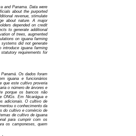
ica and Panama. Data were
icials about the purported
itional revenue, stimulate
dge about nature. A major
holders depended on credit
ts to generate additional
rvation of trees, augmented
gulations on iguana farming
ng systems did not generate
o introduce iguana farming
 statutory requirements for
e Panamá. Os dados foram
 em iguana e funcionários
 que este cultivo proveria
taria o número de árvores e
ente porque os bancos não
 de ONGs. Em Nicarágua e
s adicionais. O cultivo de
aumentou o conhecimento da
s do cultivo e comércio de
temas de cultivo de iguana
ional para cumprir com os
o para os camponeses, quem