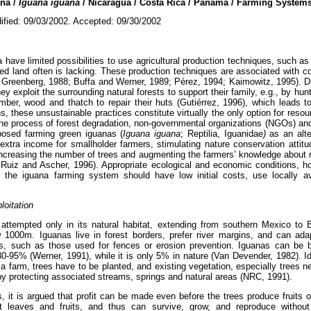
na /
Iguana iguana
/ Nicaragua / Costa Rica / Panama / Farming Systems
ified: 09/03/2002. Accepted: 09/30/2002
have limited possibilities to use agricultural production techniques, such as
ed land often is lacking. These production techniques are associated with c
d Greenberg, 1988; Buffa and Werner, 1989; Pérez, 1994; Kaimowitz, 1995). D
hey exploit the surrounding natural forests to support their family, e.g., by hun
imber, wood and thatch to repair their huts (Gutiérrez, 1996), which leads t
s, these unsustainable practices constitute virtually the only option for reso
p the process of forest degradation, non-governmental organizations (NGOs) an
posed farming green iguanas (
Iguana iguana
; Reptilia, Iguanidae
)
as an alt
extra income for smallholder farmers, stimulating nature conservation attitud
increasing the number of trees and augmenting the farmers’ knowledge about
 Ruiz and Ascher, 1996). Appropriate ecological and economic conditions, ho
s, the iguana farming system should have low initial costs, use locally a
loitation
attempted only in its natural habitat, extending from southern Mexico to
w 1000m. Iguanas live in forest borders, prefer river margins, and can ada
s, such as those used for fences or erosion prevention. Iguanas can be br
 80-95% (Werner, 1991), while it is only 5% in nature (Van Devender, 1982). Id
a farm, trees have to be planted, and existing vegetation, especially trees n
by protecting associated streams, springs and natural areas (NRC, 1991).
s, it is argued that profit can be made even before the trees produce fruits o
t leaves and fruits, and thus can survive, grow, and reproduce withou