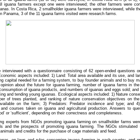
all iguana farmers except one were interviewed; the other farmers were co
uanas. In Costa Rica, 2 smallholder iguana farmers were interviewed, while t
In Panama, 3 of the 11 iguana farms visited were research farms.
interviewed with a questionnaire consisting of 62 open-ended questions 
conomic aspects included: 1) Land: Total area available and its use, and la
ting capital needed for a farming system, to buy founder animals and to buy m
opinion about the future for iguana farming, number of iguana farms in the
 consumption of iguana products, and numbers of iguanas and eggs sold; and
ming and tending young iguanas. Ecological aspects included: 1) Nature conser
r of trees planted, and ranking of nature conservation objectives on the
vailable on the farm; 3) Predators: Predator incidence and type; and 4
and courses taken on iguana and agricultural production. Answers to que
d’ or ‘sufficient’, depending on their correctness and completeness.
ming experts from NGOs promoting iguana farming on smallholder farms wer
als and the prospects of promoting iguana farming. The NGOs stimulated 
 animals and credits for the purchase of cage materials and feed.
uanas, on laws and rules concerning iguana farming in each country, and on