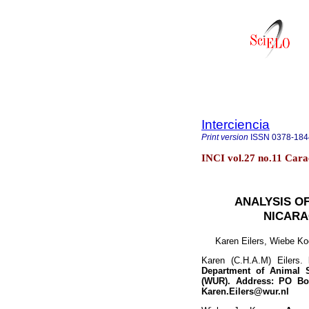
Interciencia
Print version
ISSN
0378-184
INCI vol.27 no.11 Cara
ANALYSIS O
NICARA
Karen Eilers, Wiebe K
Karen (C.H.A.M) Eilers.
Department of Animal S
(WUR). Address: PO Box
Karen.Eilers@wur.nl