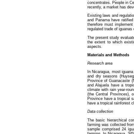
concentrates. People in Ce
recently, a market has dev
Existing laws and regulati
and Panama have ratified
therefore must implement i
regulated trade of iguanas 
The present study evaluat
the extent to which exist
aspects.
Materials and Methods
Research area
In Nicaragua, most iguana 
and dry seasons (Huysege
Province of Guanacaste (N
and Alajuela have a tropi
climate with rain year-ro
(the Central Provinces), 
Province have a tropical 
have a tropical rainforest 
Data collection
The basic hierarchical co
farming was collected fro
sample comprised 24 igua
farming. In Nicaragua, 34