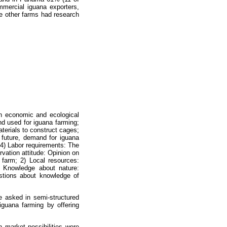
mmercial iguana exporters,
he other farms had research
on economic and ecological
nd used for iguana farming;
aterials to construct cages;
 future, demand for iguana
 4) Labor requirements: The
vation attitude: Opinion on
 farm; 2) Local resources:
) Knowledge about nature:
stions about knowledge of
e asked in semi-structured
iguana farming by offering
 market possibilities were