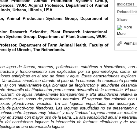
ate Professor, Animal Production Systems Group,
Indicators
ciences, WUR. Adjunct Professor, Department of Animal
linois, Urbana, Illinois, USA.
Related lin
sor, Animal Production Systems Group, Department of
Share
More
nior Research Scientist, Plant Research International.
More
tion Systems Group, Department of Plant Sciences, WUR.
Permali
Professor, Department of Farm Animal Health, Faculty of
ersity of Utrecht, The Netherlands.
 lagos de llanura, someros, polimícticos, eutróficos o hipertróficos, co
structura y funcionamiento son explicados por su geomorfología, clima, d
ciones antrópicas en el uso de tierra y agua. Estas características explic
Un análisis sincrónico durante el pico de la estación de crecimiento permitió
s: a) con relativamente baja biomasa de fitoplancton y abundante desarrollo
te desarrollo del fitoplancton pero escaso desarrollo de la macrofitia. El pri
laras", de aguas relativamente transparentes y alta abundancia relativa d
almente en las zonas de pastizales naturales. El segundo tipo coincide con 
peces planctívoros visuales. En las lagunas impactadas por descargas
ia de planctívoros filtradores. Las lagunas estudiadas no se presentaron 
ontinuo entre lagunas muy "claras" y muy "turbias" expresa mejor los resulta
yor en zonas con mayor uso de la tierra. La alta variabilidad anual e interan
to del ecosistema lagunar; la interacción de factores climáticos y de uso 
tipología de una determinada laguna.