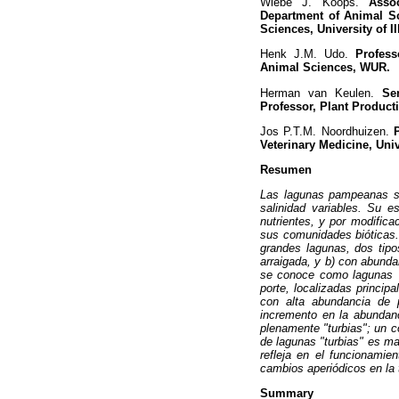
Wiebe J. Koops.
Associ
Department of Animal S
Sciences, University of Il
Henk J.M. Udo.
Profes
Animal Sciences, WUR.
Herman van Keulen.
Se
Professor, Plant Produc
Jos P.T.M. Noordhuizen.
Veterinary Medicine, Univ
Resumen
Las lagunas pampeanas son
salinidad variables. Su e
nutrientes, y por modifica
sus comunidades bióticas. 
grandes lagunas, dos tipo
arraigada, y b) con abundan
se conoce como lagunas "c
porte, localizadas princip
con alta abundancia de 
incremento en la abundanc
plenamente "turbias"; un c
de lagunas "turbias" es ma
refleja en el funcionamien
cambios aperiódicos en la 
Summary