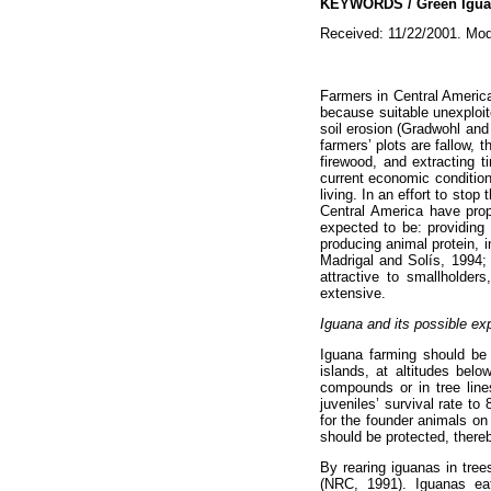
KEYWORDS / Green Igua
Received: 11/22/2001. Mod
Farmers in Central America 
because suitable unexploit
soil erosion (Gradwohl an
farmers’ plots are fallow, t
firewood, and extracting t
current economic condition
living. In an effort to sto
Central America have pro
expected to be: providing 
producing animal protein, 
Madrigal and Solís, 1994;
attractive to smallholder
extensive.
Iguana and its possible exp
Iguana farming should be 
islands, at altitudes belo
compounds or in tree line
juveniles’ survival rate to
for the founder animals on 
should be protected, there
By rearing iguanas in tree
(NRC, 1991). Iguanas ea