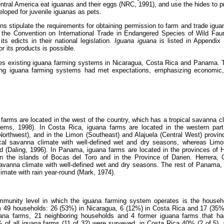
ntral America eat iguanas and their eggs (NRC, 1991), and use the hides to 
eloped for juvenile iguanas as pets.
ons stipulate the requirements for obtaining permission to farm and trade igu
 the Convention on International Trade in Endangered Species of Wild Fau
ts edicts in their national legislation.
Iguana iguana
is listed in Appendix
or its products is possible.
es existing iguana farming systems in Nicaragua, Costa Rica and Panama.
ing iguana farming systems had met expectations, emphasizing economic, 
farms are located in the west of the country, which has a tropical savanna cl
ms, 1998). In Costa Rica, iguana farms are located in the western part
orthwest), and in the Limon (Southeast) and Alajuela (Central West) provi
cal savanna climate with well-defined wet and dry seasons, whereas Limon
und (Daling, 1996). In Panama, iguana farms are located in the provinces of
on the islands of Bocas del Toro and in the Province of Darien. Herrera
savanna climate with well-defined wet and dry seasons. The rest of Panama,
climate with rain year-round (Mark, 1974).
mmunity level in which the iguana farming system operates is the househ
m 49 households: 26 (53%) in Nicaragua, 6 (12%) in Costa Rica and 17 (35
na farms, 21 neighboring households and 4 former iguana farms that ha
% of all iguana farms (11 of 32) were surveyed, in Costa Rica 40% (2 of 5)