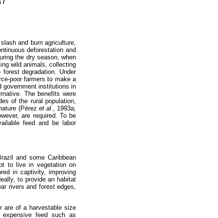
 /
 slash and burn agriculture,
ontinuous deforestation and
uring the dry season, when
ting wild animals, collecting
o forest degradation. Under
urce-poor farmers to make a
d government institutions in
ernative. The benefits were
es of the rural population,
 nature (Pérez
et al
., 1993a;
wever, are required. To be
vailable feed and be labor
 Brazil and some Caribbean
pt to live in vegetation on
ed in captivity, improving
eally, to provide an habitat
ear rivers and forest edges,
r are of a harvestable size
t expensive feed such as