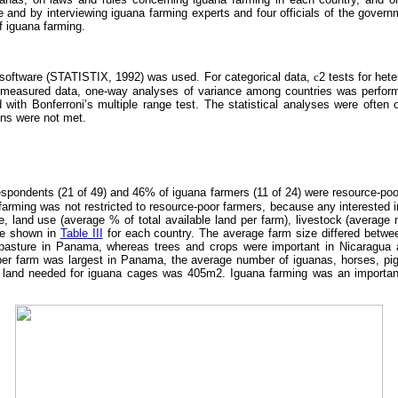
re and by interviewing iguana farming experts and four officials of the gover
of iguana farming.
software (STATISTIX, 1992) was used. For categorical data,
c
2 tests for het
r measured data, one-way analyses of variance among countries was performe
ith Bonferroni’s multiple range test. The statistical analyses were often o
ns were not met.
 respondents (21 of 49) and 46% of iguana farmers (11 of 24) were resource-poo
 farming was not restricted to resource-poor farmers, because any interested i
, land use (average % of total available land per farm), livestock (average
re shown in
Table III
for each country. The average farm size differed betw
pasture in Panama, whereas trees and crops were important in Nicaragua 
er farm was largest in Panama, the average number of iguanas, horses, pigs
land needed for iguana cages was 405m2. Iguana farming was an important