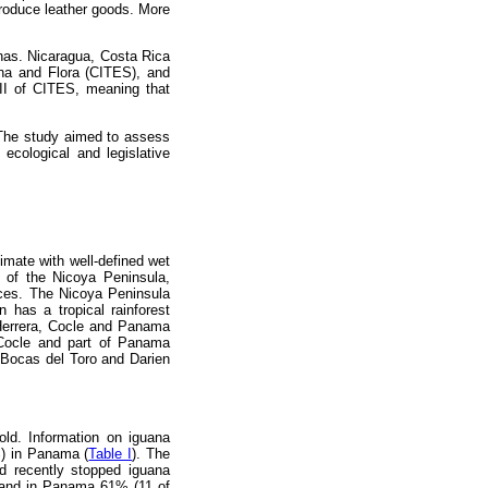
produce leather goods. More
anas. Nicaragua, Costa Rica
na and Flora (CITES), and
 II of CITES, meaning that
 The study aimed to assess
ecological and legislative
imate with well-defined wet
 of the Nicoya Peninsula,
nces. The Nicoya Peninsula
 has a tropical rainforest
 Herrera, Cocle and Panama
, Cocle and part of Panama
 Bocas del Toro and Darien
old. Information on iguana
%) in Panama (
Table I
). The
d recently stopped iguana
, and in Panama 61% (11 of