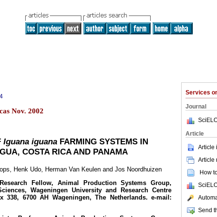
Services 
4
Journal
cas Nov. 2002
SciELO
Article
F
Iguana iguana
FARMING SYSTEMS IN
Article
GUA, COSTA RICA AND PANAMA
Article
oops, Henk Udo, Herman Van Keulen and Jos Noordhuizen
How to 
Research Fellow, Animal Production Systems Group,
SciELO
ciences, Wageningen University and Research Centre
 338, 6700 AH Wageningen, The Netherlands. e-mail:
Automat
Send th