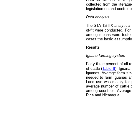
collected from the literatu
legislation on and control 
Data analysis
The STATISTIX analytical 
of-fit were conducted. Fo
among means were tested w
cases the basic assumptio
Results
Iguana farming system
Forty-three percent of all
of cattle (
Table II
). Iguana
iguanas. Average farm size
needed to farm iguanas a
Land use was mainly for 
average number of cattle p
among countries. Average 
Rica and Nicaragua.