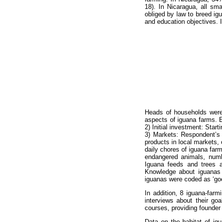
18). In Nicaragua, all sm
obliged by law to breed ig
and education objectives. 
Heads of households were 
aspects of iguana farms. E
2) Initial investment: Star
3) Markets: Respondent’s 
products in local markets,
daily chores of iguana far
endangered animals, numbe
Iguana feeds and trees a
Knowledge about iguanas 
iguanas were coded as ‘goo
In addition, 8 iguana-far
interviews about their go
courses, providing founder
Data on the habitat of ig