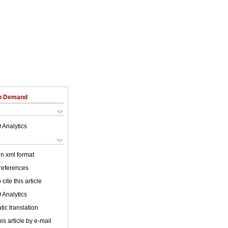
on Demand
 Analytics
 in xml format
 references
cite this article
 Analytics
ic translation
is article by e-mail