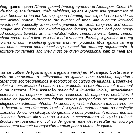
sting
Iguana iguana
(Green iguana) farming systems in Nicaragua, Costa R
rviewing iguana farmers, their neighbors, iguana experts and government off
ical benefits of iguana farming. Iguana farming was expected to provide add
duce animal protein, increase the number of trees and augment knowle
l investment, especially when banks provided no credit programs and small
ragua and Panama, the existing iguana farming systems had poor prospec
d ecological benefits as it stimulated nature conservation attitudes, conse
bout nature and relied on local feed resources. Existing legislation and re
ibilities of commercializing iguanas and their products. Most iguana farmi
itial costs, needed professional help to meet the statutory requirements. T
rofitable for farmers and they must be given professional help to meet the
mas de cultivo de
Iguana iguana
(iguana verde) em Nicaragua, Costa Rica 
vés de entrevistas a cultivadores de iguana, seus vizinhos, espertos
enefícios socioeconômicos e ecológicos do cultivo de iguanas. Esperava-se
mularia a conservação da natureza e a produção de proteína animal, e aumen
o da natureza. Uma limitação maior foi a inversão inicial, especialm
editícios e os pequenos produtores dependiam de esquemas creditícios
ltivo de iguana existentes tinham poucas perspectivas de gerar ingresso
cológicos ao estimular atitudes de conservação da natureza e das árvores, 
e baseou-se em alimentos locais. A legislação existente para as regulaçõe
ibilidades de comercialização de iguanas e seus produtos. A maioria dos sis
icionais, tiveram altos custos iniciais e necessitaram de ajuda profiss
introduzir exitosamente o cultivo de iguana, este deve resultar em lucr
sional para cumprir os requisitos formais para o cultivo de iguana.