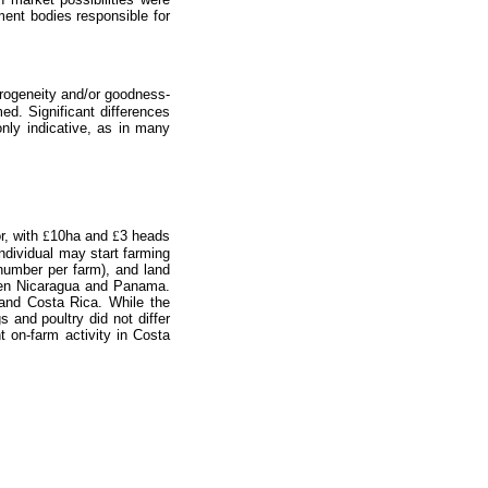
nment bodies responsible for
erogeneity and/or goodness-
d. Significant differences
nly indicative, as in many
r, with
£
10ha and
£
3 heads
ndividual may start farming
 number per farm), and land
een Nicaragua and Panama.
and Costa Rica. While the
 and poultry did not differ
 on-farm activity in Costa