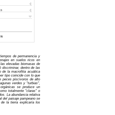
ks
nk
n tiempos de permanencia y
renajes en suelos ricos en
an las elevadas biomasas de
 discriminar, dentro de las
 de la macrofitia acuática
mer tipo coincide con lo que
e peces piscívoros de alto
lagunas verdes y "turbias",
 orgánicas se produce un
como totalmente "claras" o
dos. La abundancia relativa
ual del paisaje pampeano se
de la tierra explicaría los