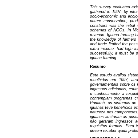
This survey evaluated exi
gathered in 1997, by inte
socio-economic and ecolog
nature conservation, pro
constraint was the initia
schemes of NGOs. In Nica
revenue. Iguana farming ha
the knowledge of farmers a
and trade limited the poss
extra income, had high in
successfully, it must be p
iguana farming.
Resumo
Este estudo avaliou siste
recolhidos em 1997, atra
governamentais sobre os b
ingressos adicionais, esti
o conhecimento a respeit
contemplam programas cr
Panamá, os sistemas de cu
iguanas teve benefícios e
natureza nos camponeses, 
iguanas limitaram as poss
não geraram ingressos ad
requisitos formais. Para 
devem receber ajuda profis