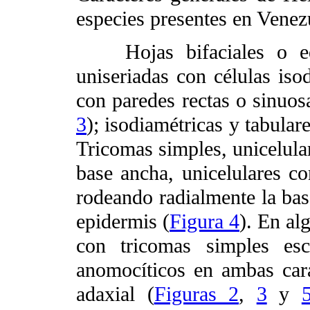
especies presentes en Venez
Hojas bifaciales o equ
uniseriadas con células isod
con paredes rectas o sinuosa
3
); isodiamétricas y tabular
Tricomas simples, unicelular
base ancha, unicelulares c
rodeando radialmente la bas
epidermis (
Figura 4
). En al
con tricomas simples esc
anomocíticos en ambas cara
adaxial (
Figuras 2
,
3
y