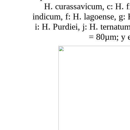
H. curassavicum, c: H. f
indicum, f: H. lagoense, g:
i: H. Purdiei, j: H. ternatu
= 80µm; y e