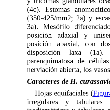
y tricomas glandulares oca
(4c). Estomas anomocític
(350-425/mm2; 2a) y escas
3a). Mesófilo diferencia
posición adaxial y unise
posición abaxial, con do
disposición laxa (1a)
parenquimatosa de células
nerviación abierta, los vaso
Caracteres de
H. curassav
Hojas equifaciales (
Figur
irregulares y tabulares 