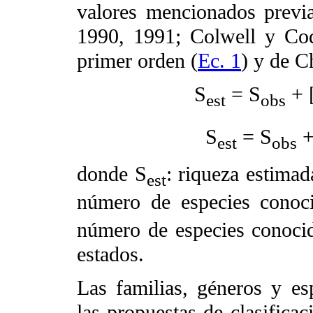
valores mencionados previ
1990, 1991; Colwell y Co
primer orden (
Ec. 1
) y de C
S
= S
+ 
est
obs
S
= S
+
est
obs
donde S
: riqueza estimad
est
número de especies conoc
número de especies conoci
estados.
Las familias, géneros y es
las propuestas de clasific