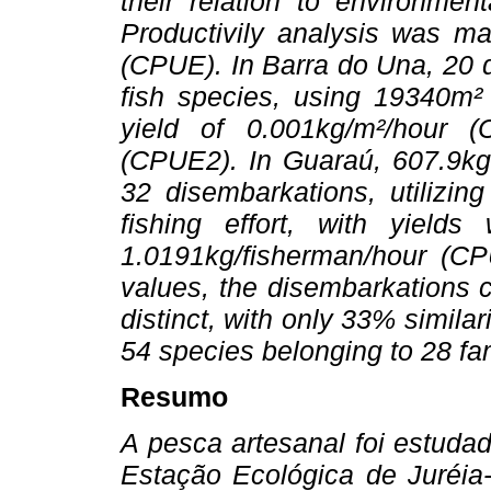
their relation to environmen
Productivily analysis was ma
(CPUE). In Barra do Una, 20 
fish species, using 19340m² 
yield of 0.001kg/m²/hour (
(CPUE2). In Guaraú, 607.9kg 
32 disembarkations, utilizin
fishing effort, with yield
1.0191kg/fisherman/hour (CPU
values, the disembarkations 
distinct, with only 33% similari
54 species belonging to 28 f
Resumo
A pesca artesanal foi estud
Estação Ecológica de Juréia-I