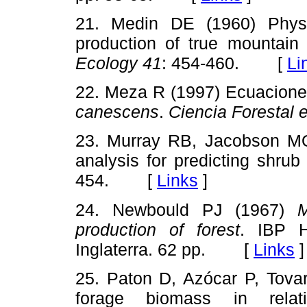
21. Medin DE (1960) Physic
production of true mountai
Ecology
41
: 454-460. [
Li
22. Meza R (1997) Ecuaciones
canescens
.
Ciencia Forestal 
23. Murray RB, Jacobson MQ
analysis for predicting shru
454. [
Links
]
24. Newbould PJ (1967)
M
production of forest
. IBP H
Inglaterra. 62 pp. [
Links
]
25. Paton D, Azócar P, Tovar
forage biomass in rel