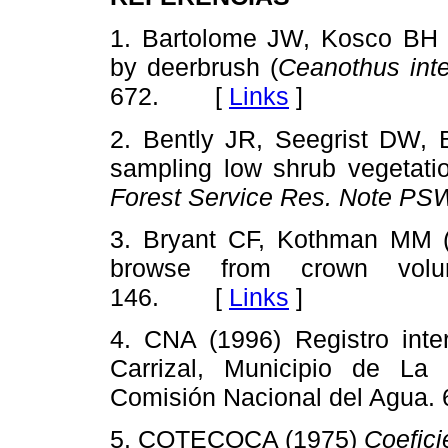
1. Bartolome JW, Kosco BH (
by deerbrush (
Ceanothus int
672. [
Links
]
2. Bently JR, Seegrist DW, 
sampling low shrub vegetat
Forest Service Res. Note
PSW
3. Bryant CF, Kothman MM (19
browse from crown vo
146. [
Links
]
4. CNA (1996) Registro inte
Carrizal, Municipio de La 
Comisión Nacional del Agu
5. COTECOCA (1975)
Coefici