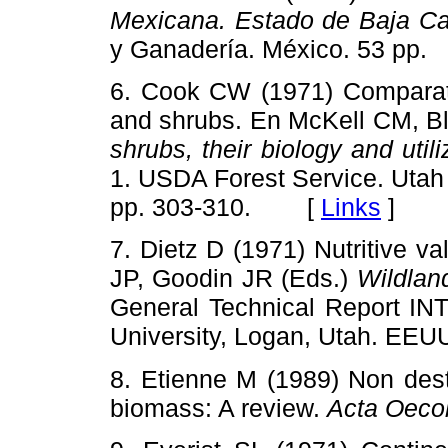
Mexicana. Estado de Baja Cal
y Ganadería. México. 53 p
6. Cook CW (1971) Comparativ
and shrubs. En McKell CM, Bl
shrubs, their biology and util
1. USDA Forest Service. Utah
pp. 303-310. [
Links
]
7. Dietz D (1971) Nutritive v
JP, Goodin JR (Eds.)
Wildland
General Technical Report IN
University, Logan, Utah. E
8. Etienne M (1989) Non dest
biomass: A review.
Acta
Oecol