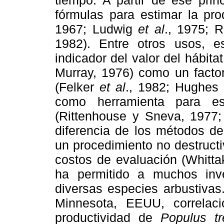
tiempo. A partir de ese princ
fórmulas para estimar la pro
1967; Ludwig
et al
., 1975; 
1982). Entre otros usos, 
indicador del valor del hábit
Murray, 1976) como un factor
(Felker
et al
., 1982; Hughes
como herramienta para est
(Rittenhouse y Sneva, 1977
diferencia de los métodos de
un procedimiento no destruct
costos de evaluación (Whitt
ha permitido a muchos inv
diversas especies arbustivas
Minnesota, EEUU, correlac
productividad de
Populus tr