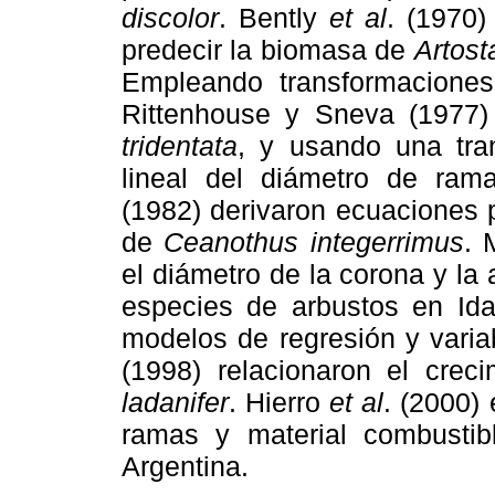
discolor
. Bently
et al
. (1970)
predecir la biomasa de
Artost
Empleando transformaciones 
Rittenhouse y Sneva (1977
tridentata
, y
usando una tran
lineal del diámetro de ram
(1982) derivaron ecuaciones p
de
Ceanothus integerrimus
. 
el diámetro de la corona y la 
especies de arbustos en Id
modelos de regresión y vari
(1998) relacionaron el crec
ladanifer
. Hierro
et al
. (2000)
ramas y material combustib
Argentina.