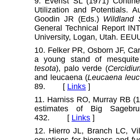
9. Everist SL (1971) Contine
Utilization and Potentials. 
Goodin JR (Eds.)
Wildland S
General Technical Report IN
University, Logan, Utah. E
10. Felker PR, Osborn JF, Ca
a young stand of mesquite
tesota
), palo verde (
Cercidiu
and leucaena (
Leucaena leuc
89. [
Links
]
11. Harniss RO, Murray RB (1
estimates of Big Sagebr
432. [
Links
]
12. Hierro JL, Branch LC, Vil
equations for biomass and fue