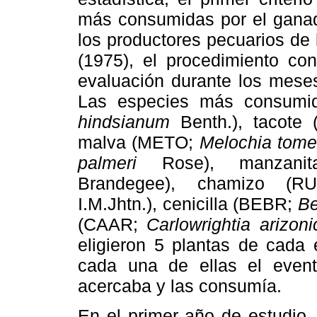
más consumidas por el ganado
los productores pecuarios d
(1975), el procedimiento con
evaluación durante los meses
Las especies más consumid
hindsianum
Benth.), tacote
malva (METO;
Melochia tome
palmeri
Rose), manzani
Brandegee), chamizo (
I.M.Jhtn.), cenicilla (BEBR;
Be
(CAAR;
Carlowrightia arizoni
eligieron 5 plantas de cada
cada una de ellas el even
acercaba y las consumía.
En el primer año de estudio,