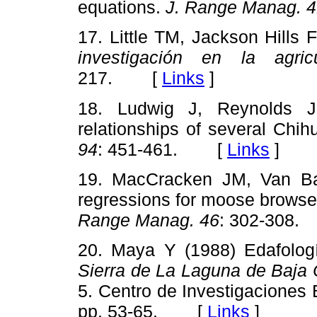
equations.
J. Range Manag. 
17. Little TM, Jackson Hills 
investigación en la agricu
217. [
Links
]
18. Ludwig J, Reynolds J
relationships of several Chi
94
: 451-461. [
Links
]
19. MacCracken JM, Van Ba
regressions for moose browse
Range Manag. 46
: 302-308
20. Maya Y (1988) Edafolog
Sierra de La Laguna de Baja C
5. Centro de Investigaciones 
pp. 53-65. [
Links
]