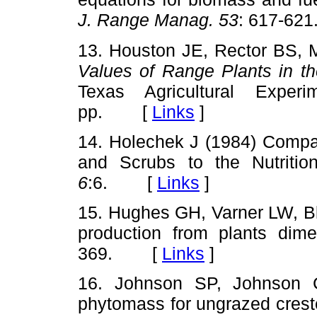
J. Range Manag. 53
: 617-6
13. Houston JE, Rector BS, M
Values of Range Plants in t
Texas Agricultural Exper
pp. [
Links
]
14. Holechek J (1984) Compar
and Scrubs to the Nutriti
6
:6. [
Links
]
15. Hughes GH, Varner LW, Bl
production from plants dim
369. [
Links
]
16. Johnson SP, Johnson 
phytomass for ungrazed crest