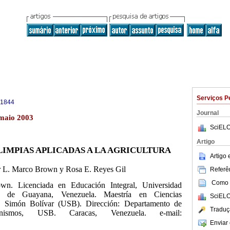
Serviços P
-1844
Journal
 maio 2003
SciELO
Artigo
IMPIAS APLICADAS A LA AGRICULTURA
Artigo
 L. Marco Brown y Rosa E. Reyes Gil
Referên
Como c
n. Licenciada en Educación Integral, Universidad
al de Guayana, Venezuela. Maestría en Ciencias
SciELO
ad Simón Bolívar (USB). Dirección: Departamento de
Traduç
ismos, USB. Caracas, Venezuela. e-mail:
Enviar 