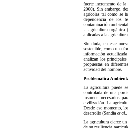
fuerte incremento de l
2000). Sin embargo, des
agrícolas tal como se h
dependencia de los fer
contaminación ambiental 
la agricultura orgánic
aplicadas a la agricultura
Sin duda, en este nuevo
sostenible, como una for
información actualizad
analizan los principale
propuestas en diferent
actividad del hombre.
Problemática Ambiental
La agricultura puede s
controlada de una porci
insumos necesarios pa
civilización. La agricult
Desde ese momento, los 
desarrollo (Sandia
et al
.,
La agricultura ejerce un
de su resiliencia partic