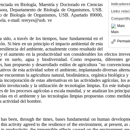
Indicadore
enciada en Biología, Maestría y Doctorado en Ciencias
sora, Departamento de Biología de Organismos, USB.
Links rela
to de Biología de Organismos, USB. Apartado 89000,
Compartilh
la. e-mail: rereyes@usb. ve
Mais
Mais
a sido, a través de los tiempos, base fundamental en el
Permali
ción. Si bien en un principio el impacto ambiental de esta
 resiliencia del ambiente, actualmente como resultado del
y el aumento en la productividad son considerables los efectos irreve
te en suelo, agua y biodiversidad. Como respuesta, diferentes gr
res, han propuesto y desarrollado estilos de agricultura "no convenciona
ativos de esta actividad sobre el ambiente, implantando diversas alterna
 se encuentran la agricultura natural, biodinámica, orgánica biológica y
la incorporación de estas alternativas en las actividades agrícolas, los
ción involucrada y la utilización de tecnologías limpias. En este trabaj
s de los procesos agrícolas a escala mundial, y se analizan los princip
colas en el ambiente y las tecnologías limpias propuestas como medidas
a actividad del hombre.
ty has been, through the times, bases fundamental on human developmen
his activity agreed to the resilience of the environment, at present, as 
in productivity, the irreversible effects caused on the environment ar