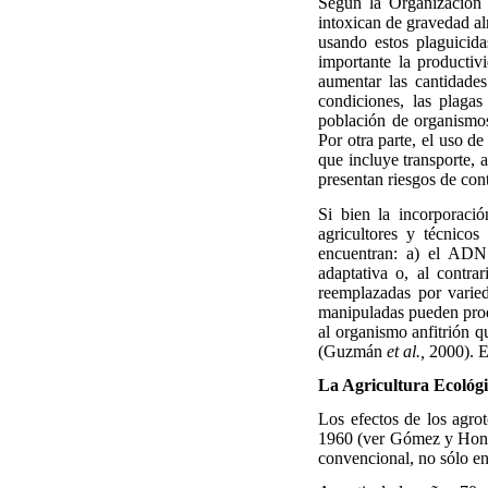
Según la Organización 
intoxican de gravedad al
usando estos plaguicida
importante la productivi
aumentar las cantidades
condiciones, las plagas
población de organismos 
Por otra parte, el uso d
que incluye transporte, 
presentan riesgos de con
Si bien la incorporaci
agricultores y técnicos
encuentran: a) el ADN 
adaptativa o, al contrar
reemplazadas por varied
manipuladas pueden produ
al organismo anfitrión qu
(Guzmán
et al.,
2000). Es
La Agricultura Ecológi
Los efectos de los agro
1960 (ver Gómez y Honty,
convencional, no sólo en 