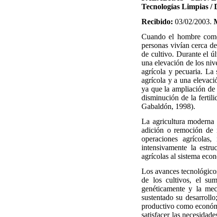
Tecnologías Limpias / D
Recibido:
03/02/2003.
Cuando el hombre comenz
personas vivían cerca de
de cultivo. Durante el ú
una elevación de los niv
agrícola y pecuaria. La 
agrícola y a una elevaci
ya que la ampliación de 
disminución de la fertil
Gabaldón, 1998).
La agricultura moderna t
adición o remoción de n
operaciones agrícolas,
intensivamente la estru
agrícolas al sistema eco
Los avances tecnológicos
de los cultivos, el sum
genéticamente y la mec
sustentado su desarrollo
productivo como econó
satisfacer las necesidad