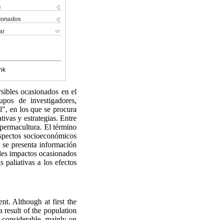
s
cionados
ar
nk
rsibles ocasionados en el
upos de investigadores,
l", en los que se procura
tivas y estrategias. Entre
 permacultura. El término
 aspectos socioeconómicos
o se presenta información
ales impactos ocasionados
 paliativas a los efectos
t. Although at first the
a result of the population
e considerable, mainly on