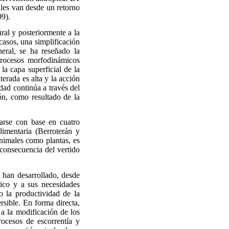
ales van desde un retorno
99).
ral y posteriormente a la
 casos, una simplificación
eral, se ha reseñado la
procesos morfodinámicos
la capa superficial de la
lterada es alta y la acción
idad continúa a través del
ión, como resultado de la
arse con base en cuatro
alimentaria (Berroterán y
animales como plantas, es
 consecuencia del vertido
s han desarrollado, desde
rico y a sus necesidades
o la productividad de la
rsible. En forma directa,
 a la modificación de los
ocesos de escorrentía y