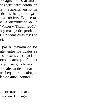
0 agricultores al año e
os agricultores continúan
agas y aumentar en forma
sticidas, lo que obliga a
 mas tóxicas. Bajo estas
ina la disminución de la
(Wilson y Tisdell, 2001).
nes y manejo del producto
. En todas estas fases se
9).
a por la mayoría de los
nte, entre los cuales se
r su excesiva capacidad
dades locales podrían ser
as plantas genéticamente
ede afectar de tal manera
ar el equilibrio ecológico
an de difícil control.
tos por Rachel Carson en
ia o no de la agricultura