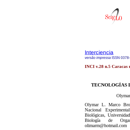
Interciencia
versão impressa
ISSN
0378
INCI v.28 n.5 Caracas
TECNOLOGÍAS L
Olymar
Olymar L. Marco Brow
Nacional Experiment
Biológicas, Universid
Biología de Organ
olimarm@hotmail.com