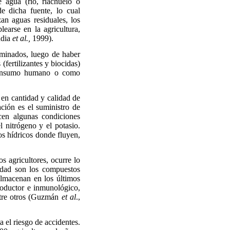
e agua (río, riachuelo o
e dicha fuente, lo cual
an aguas residuales, los
earse en la agricultura,
ndia
et al.,
1999).
taminados, luego de haber
(fertilizantes y biocidas)
l consumo humano o como
 en cantidad y calidad de
ción es el suministro de
ecen algunas condiciones
 nitrógeno y el potasio.
os hídricos donde fluyen,
s agricultores, ocurre lo
cidad son los compuestos
 almacenan en los últimos
roductor e inmunológico,
ntre otros (Guzmán
et al
.,
 el riesgo de accidentes.