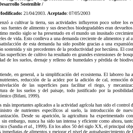
esarrollo Sostenible /
Modificado:
21/04/2003.
Aceptado
: 07/05/2003
ó a cultivar la tierra, sus actividades influyeron poco sobre los e
 sus fuentes de alimento y sus desechos biodegradables eran devueltos
ltimo medio siglo se ha presentado en el mundo un inusitado crecimie
eles de vida. Esto conlleva a una demanda creciente de alimentos y al
satisfacción de esta demanda ha sido posible gracias a una expansión
ón sostenida y sin precedentes de la productividad por hectárea. El cost
las superficies de cultivo ha resultado en grandes extensiones de bosq
idad de los suelos, drenaje y relleno de humedales y pérdida de biodive
iende, en general, a la simplificación del ecosistema. El laboreo ha a
utrientes, reducción de la acidez por la adición de cal, remoción de 
 nivelación de las superficies para facilitar el riego, y mecaniz
ctura de los suelos y del paisaje, todo justificado por la posibilida
nómico (Bifani, 1999).
 más importantes aplicados a la actividad agrícola han sido el control
inistro de nutrientes específicos al suelo, la introducción de nue
anización. Desde su aparición, la agricultura ha experimentado co
; sin embargo, nunca ha sido tan intensa y eficiente como ahora, tant
mico (Sandia
et al.,
1999). En los años 50 del siglo XX, el principal obje
es inmediatas de alimentos y mejorar el nivel de autoabastecimiento de