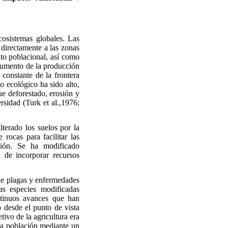
cosistemas globales. Las
 directamente a las zonas
nto poblacional, así como
 aumento de la producción
 constante de la frontera
o ecológico ha sido alto,
ue deforestado, erosión y
rsidad (Turk et al.,1976;
lterado los suelos por la
rocas para facilitar las
ación. Se ha modificado
d de incorporar recursos
 de plagas y enfermedades
vas especies modificadas
ntinuos avances que han
o desde el punto de vista
tivo de la agricultura era
 la población mediante un