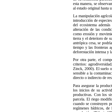
esta manera, se observan
al estado original hasta 
La manipulación agrícola
introducción de especies,
del ecosistema además 
alteración de las cond
como erosión y movimi
tierra y el deterioro de
antrópica cesa, se podría
tiempo y las fronteras a
deforestación intensa y 
Por otra parte, el com
criterios: agrodiversida
Zinck, 2000). El suelo o
sensible a la contaminac
directo o indirecto de r
Para asegurar la product
los inicios de su activ
productivas. Con los si
parcela. El riego modifi
cuando se construyen pre
regímenes hídricos, de