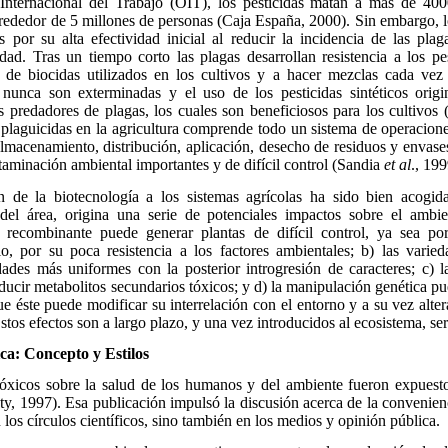
Internacional del Trabajo (OIT), los pesticidas matan a más de 4000
rededor de 5 millones de personas (Caja España, 2000). Sin embargo, l
s por su alta efectividad inicial al reducir la incidencia de las pl
dad. Tras un tiempo corto las plagas desarrollan resistencia a los pe
 de biocidas utilizados en los cultivos y a hacer mezclas cada vez
 nunca son exterminadas y el uso de los pesticidas sintéticos orig
predadores de plagas, los cuales son beneficiosos para los cultivos 
e plaguicidas en la agricultura comprende todo un sistema de operacio
almacenamiento, distribución, aplicación, desecho de residuos y envases
taminación ambiental importantes y de difícil control (Sandia
et al
., 199
ón de la biotecnología a los sistemas agrícolas ha sido bien acogid
 del área, origina una serie de potenciales impactos sobre el ambie
recombinante puede generar plantas de difícil control, ya sea po
io, por su poca resistencia a los factores ambientales; b) las varie
ades más uniformes con la posterior introgresión de caracteres; c) l
cir metabolitos secundarios tóxicos; y d) la manipulación genética pu
e éste puede modificar su interrelación con el entorno y a su vez alter
tos efectos son a largo plazo, y una vez introducidos al ecosistema, serí
ca: Concepto y Estilos
tóxicos sobre la salud de los humanos y del ambiente fueron expues
 1997). Esa publicación impulsó la discusión acerca de la convenienc
los círculos científicos, sino también en los medios y opinión pública.