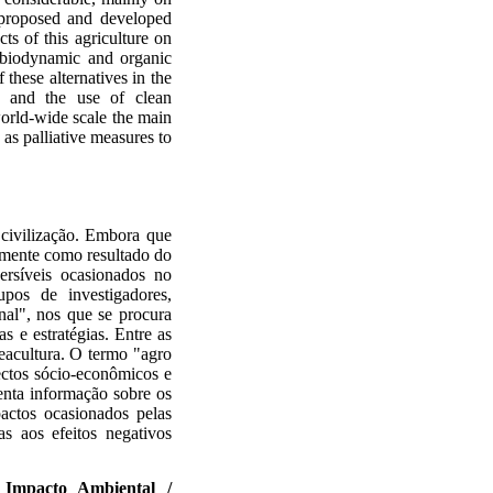
e proposed and developed
cts of this agriculture on
, biodynamic and organic
 these alternatives in the
on and the use of clean
world-wide scale the main
 as palliative measures to
 civilização. Embora que
almente como resultado do
ersíveis ocasionados no
upos de investigadores,
onal", nos que se procura
s e estratégias. Entre as
meacultura. O termo "agro
pectos sócio-econômicos e
senta informação sobre os
actos ocasionados pelas
s aos efeitos negativos
Impacto Ambiental /