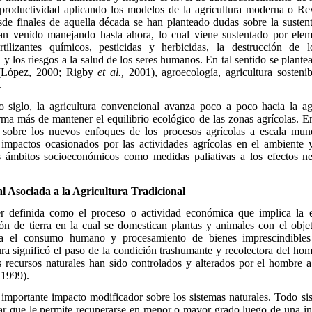
a productividad aplicando los modelos de la agricultura moderna o R
de finales de aquella década se han planteado dudas sobre la sustent
an venido manejando hasta ahora, lo cual viene sustentado por elem
tilizantes químicos, pesticidas y herbicidas, la destrucción de lo
y los riesgos a la salud de los seres humanos. En tal sentido se plantea
a (López, 2000; Rigby
et al.,
2001), agroecología, agricultura sostenib
.
 siglo, la agricultura convencional avanza poco a poco hacia la ag
ma más de mantener el equilibrio ecológico de las zonas agrícolas. En
a sobre los nuevos enfoques de los procesos agrícolas a escala mun
s impactos ocasionados por las actividades agrícolas en el ambiente y
es ámbitos socioeconómicos como medidas paliativas a los efectos ne
 Asociada a la Agricultura Tradicional
er definida como el proceso o actividad económica que implica la e
ón de tierra en la cual se domestican plantas y animales con el obje
ra el consumo humano y procesamiento de bienes imprescindibles 
ura significó el paso de la condición trashumante y recolectora del hom
recursos naturales han sido controlados y alterados por el hombre a
1999).
 importante impacto modificador sobre los sistemas naturales. Todo si
ular que le permite recuperarse en menor o mayor grado luego de una i