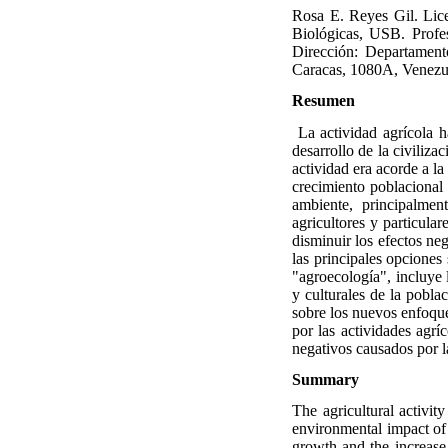
Rosa E. Reyes Gil. Lic
Biológicas, USB. Profe
Dirección: Departamen
Caracas, 1080A, Venezue
Resumen
La actividad agrícola h
desarrollo de la civiliza
actividad era acorde a la
crecimiento poblacional 
ambiente, principalmen
agricultores y particula
disminuir los efectos neg
las principales opciones
"agroecología", incluye 
y culturales de la pobla
sobre los nuevos enfoque
por las actividades agrí
negativos causados por l
Summary
The agricultural activi
environmental impact of t
growth and the increase 