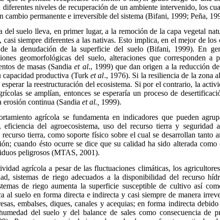
 diferentes niveles de recuperación de un ambiente intervenido, los cu
un cambio permanente e irreversible del sistema (Bifani, 1999; Peña, 19
 del suelo lleva, en primer lugar, a la remoción de la capa vegetal natu
 casi siempre diferentes a las nativas. Esto implica, en el mejor de los
de la denudación de la superficie del suelo (Bifani, 1999). En gen
iciones geomorfológicas del suelo, alteraciones que corresponden a 
entos de masas (Sandia
et al
.,
1999) que dan origen a la reducción de 
 su capacidad productiva (Turk
et al
., 1976). Si la resiliencia de la zona a
 esperar la reestructuración del ecosistema. Si por el contrario, la activ
grícolas se amplían, entonces se esperaría un proceso de desertificac
la erosión continua (Sandia
et al.,
1999).
portamiento agrícola se fundamenta en indicadores que pueden agrup
d, eficiencia del agroecosistema, uso del recurso tierra y seguridad 
 recurso tierra, como soporte físico sobre el cual se desarrollan tanto 
ión; cuando ésto ocurre se dice que su calidad ha sido alterada como
esiduos peligrosos (MTAS, 2001).
ividad agrícola a pesar de las fluctuaciones climáticas, los agricultore
idad, sistemas de riego adecuados a la disponibilidad del recurso híd
stemas de riego aumenta la superficie susceptible de cultivo así com
ca al suelo en forma directa e indirecta y casi siempre de manera irreve
sas, embalses, diques, canales y acequias; en forma indirecta debido
 humedad del suelo y del balance de sales como consecuencia de pr