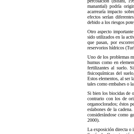
percolación (Bifani, 19
manantial) podría orig
acarrearía impacto sobr
efectos serían diferent
debido a los riesgos pot
Otro aspecto importante 
sido utilizados en la act
que pasan, por escorre
reservorios hídricos (Tu
Uno de los problemas más
humus como en elementos
fertilizantes al suelo.
fisicoquímicas del suel
Estos elementos, al ser 
tales como embalses o la
Si bien los biocidas de 
contrario con los de or
organoclorados; éstos pe
eslabones de la cadena.
considerándose como gen
2000).
La exposición directa o 