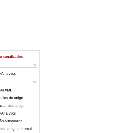
ersonalizados
 Analytics
 em XML
cias do artigo
itar este artigo
 Analytics
ão automática
este artigo por email