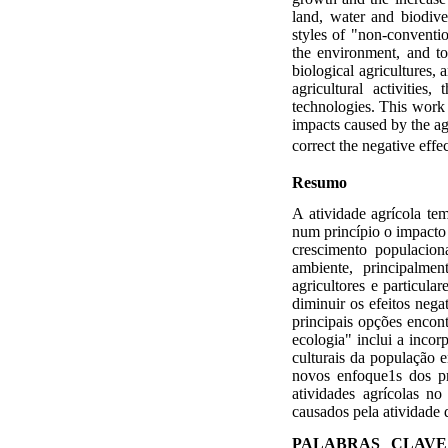
land, water and biodive
styles of "non-convention
the environment, and to
biological agricultures, 
agricultural activitie
technologies. This work 
impacts caused by the agr
correct the negative effe
Resumo
A atividade agrícola te
num princípio o impacto 
crescimento populacion
ambiente, principalmen
agricultores e particula
diminuir os efeitos nega
principais opções encont
ecologia" inclui a incor
culturais da população e
novos enfoque1s dos pr
atividades agrícolas n
causados pela atividade
PALABRAS CLAVE / A