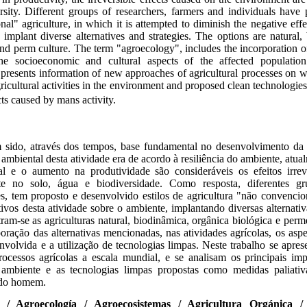
rsity. Different groups of researchers, farmers and individuals hav
al" agriculture, in which it is attempted to diminish the negative effe
 implant diverse alternatives and strategies. The options are natural
and perm culture. The term "agroecology", includes the incorporation of
s, the socioeconomic and cultural aspects of the affected populati
presents information of new approaches of agricultural processes on 
icultural activities in the environment and proposed clean technologies
cts caused by mans activity.
m sido, através dos tempos, base fundamental no desenvolvimento da
ambiental desta atividade era de acordo à resiliência do ambiente, atu
al e o aumento na produtividade são consideráveis os efeitos irrev
te no solo, água e biodiversidade. Como resposta, diferentes gr
res, tem proposto e desenvolvido estilos de agricultura "não convenci
tivos desta atividade sobre o ambiente, implantando diversas alternativa
ram-se as agriculturas natural, biodinâmica, orgânica biológica e per
poração das alternativas mencionadas, nas atividades agrícolas, os as
nvolvida e a utilização de tecnologias limpas. Neste trabalho se apre
ocessos agrícolas a escala mundial, e se analisam os principais imp
o ambiente e as tecnologias limpas propostas como medidas paliativa
 do homem.
groecología / Agroecosistemas / Agricultura Orgánica / 