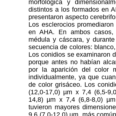
morfológica y dimensionalme
distintos a los formados en 
presentaron aspecto cerebrif
Los esclerocios promediaro
en AHA. En ambos casos, te
médula y cáscara, y durante 
secuencia de colores: blanco,
Los conidios se examinaron 
porque antes no habían alca
por la aparición del color 
individualmente, ya que cua
de color grisáceo. Los conid
(12,0-17,0) µm x 7,4 (6,5-9
14,8) µm x 7,4 (6,8-8,0) µ
tuvieron mayores dimensione
9,6 (7,0-12,0) µm, más común