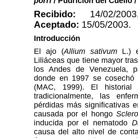
porri
/ Pudrición del Cuello /
Recibido:
14/02/2003
Aceptado:
15/05/2003.
Introducción
El ajo (
Allium sativum
L.) e
Liliáceas que tiene mayor tr
los Andes de Venezuela, pa
donde en 1997 se cosechó e
(MAC, 1999). El historial f
tradicionalmente, las enf
pérdidas más significativas e
causada por el hongo
Scler
inducida por el nematodo
D
causa del alto nivel de con