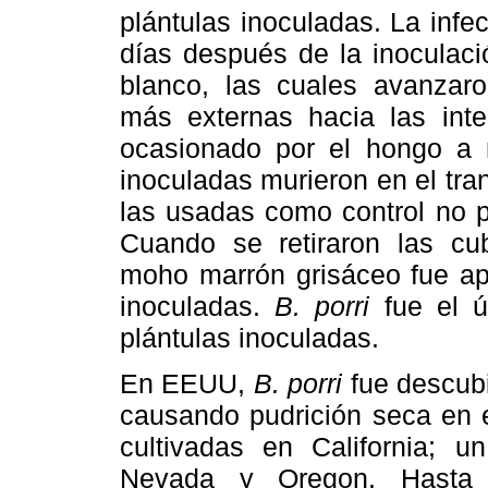
plántulas inoculadas. La inf
días después de la inoculac
blanco, las cuales avanzar
más externas hacia las inte
ocasionado por el hongo a ni
inoculadas murieron en el tr
las usadas como control no 
Cuando se retiraron las cub
moho marrón grisáceo fue apr
inoculadas.
B. porri
fue el ú
plántulas inoculadas.
En EEUU,
B. porri
fue descubi
causando pudrición seca en e
cultivadas en California; 
Nevada y Oregon. Hasta a