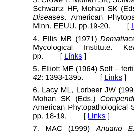
Schwartz HF, Mohan SK (Ed
Disea
ses. American Phytopa
Minn. EEUU. pp.19-20. [
4. Ellis MB (1971)
Dematiac
Mycological Institute. 
pp. [
Links
]
5. Elliott ME (1964) Self – ferti
42
: 1393-1395. [
Links
]
6. Lacy ML, Lorbeer JW (1996
Mohan SK (Eds.)
Compendi
American Phytopathological S
pp. 18-19. [
Links
]
7. MAC (1999)
Anuario E