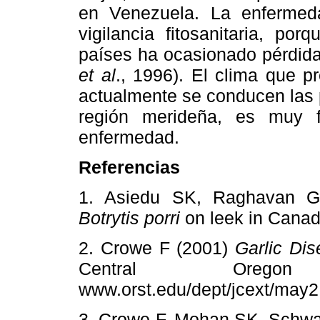
en Venezuela. La enfermed
vigilancia fitosanitaria, p
países ha ocasionado pérdida
et al
., 1996). El clima que 
actualmente se conducen las p
región merideña, es muy f
enfermedad.
Referencias
1. Asiedu SK, Raghavan G
Botrytis porri
on leek in Cana
2. Crowe F (2001)
Garlic Dis
Central Oregon 
www.orst.edu/dept/jcext/m
3. Crowe F, Mohan SK, Schwart