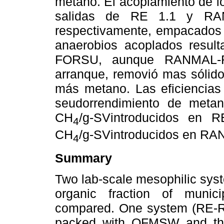
metano. El acoplamiento de l
salidas de RE 1.1 y R
respectivamente, empacado
anaerobios acoplados result
FORSU, aunque RANMAL-R
arranque, removió mas sólido
más metano. Las eficiencias
seudorrendimiento de meta
CH
/g-SVintroducidos en 
4
CH
/g-SVintroducidos en R
4
Summary
Two lab-scale mesophilic syst
organic fraction of muni
compared. One system (RE-RE
packed with OFMSW and the