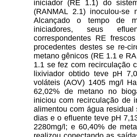
iniciador (RE 1.1) do sis
(RANMAL 2.1) inoculou-se m
Alcançado o tempo de me
iniciadores, seus eflu
correspondentes RE frescos
procedentes destes se re-cir
metano gênicos (RE 1.1 e RA
1.1 se fez com recirculação co
lixiviador obtido teve pH 7,
voláteis (AOV) 1405 mg/l Ha
62,02% de metano no biog
iniciou com recirculação de 
alimentou com água residual 
dias e o efluente teve pH 7,
2280mg/l; e 60,40% de meta
realizou conectando as saíd