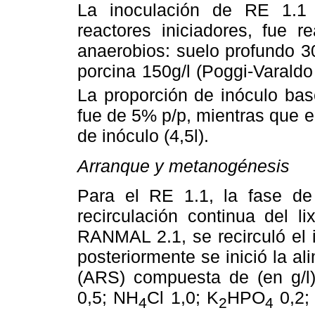
La inoculación de RE 1.1
reactores iniciadores, fue 
anaerobios: suelo profundo 30
porcina 150g/l (Poggi-Varald
La proporción de inóculo b
fue de 5% p/p, mientras que 
de inóculo (4,5l).
Arranque y metanogénesis
Para el RE 1.1, la fase de
recirculación continua del l
RANMAL 2.1, se recirculó el 
posteriormente se inició la al
(ARS) compuesta de (en g/l) 
0,5; NH
Cl 1,0; K
HPO
0,2
4
2
4