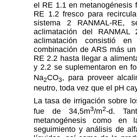
el RE 1.1 en metanogénesis f
RE 1.2 fresco para recircula
sistema 2 RANMAL-RE, se
aclimatación del RANMAL 2
aclimatación consistió 
combinación de ARS más un po
RE 2.2 hasta llegar a aliment
y 2.2 se suplementaron en f
Na
CO
, para proveer alcal
2
3
neutro, toda vez que el pH ca
La tasa de irrigación sobre 
3
2
fue de 34,5m
/m
-d. Ta
metanogénesis como en la
seguimiento y análisis de al