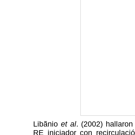
Libãnio
et al
. (2002) hallaro
RE iniciador con recirculaci