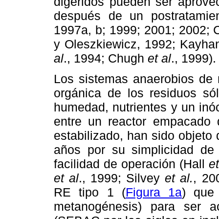
digeridos pueden ser aprov
después de un postratamie
1997a, b; 1999; 2001; 2002;
y Oleszkiewicz, 1992; Kayha
al
., 1994; Chugh
et al
., 1999).
Los sistemas anaerobios de 
orgánica de los residuos só
humedad, nutrientes y un inóc
entre un reactor empacado d
estabilizado, han sido objeto
años por su simplicidad de 
facilidad de operación (Hall
et
et al
., 1999; Silvey
et al.
, 20
RE tipo 1 (
Figura 1a
) que
metanogénesis) para ser 