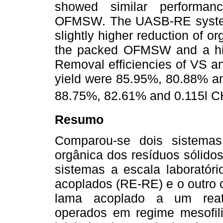
showed similar performan
OFMSW. The UASB-RE system s
slightly higher reduction of or
the packed OFMSW and a hig
Removal efficiencies of VS a
yield were 85.95%, 80.88% a
88.75%, 82.61% and 0.115l C
Resumo
Comparou-se dois sistemas
orgânica dos resíduos sólid
sistemas a escala laboratór
acoplados (RE-RE) e o outro 
lama acoplado a um reat
operados em regime mesofil