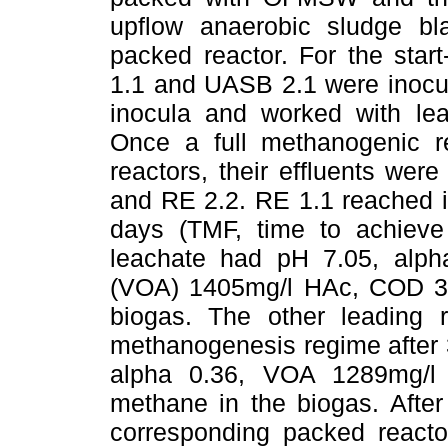
upflow anaerobic sludge bl
packed reactor. For the star
1.1 and UASB 2.1 were inocul
inocula and worked with leac
Once a full methanogenic r
reactors, their effluents wer
and RE 2.2. RE 1.1 reached i
days (TMF, time to achieve 
leachate had pH 7.05, alpha 
(VOA) 1405mg/l HAc, COD 3
biogas. The other leading r
methanogenesis regime after 3
alpha 0.36, VOA 1289mg/l
methane in the biogas. After
corresponding packed reacto