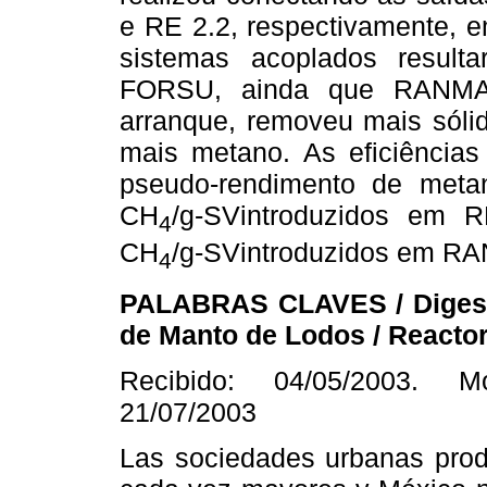
e RE 2.2, respectivamente
sistemas acoplados result
FORSU, ainda que RANMAL-
arranque, removeu mais sóli
mais metano. As eficiência
pseudo-rendimento de meta
CH
/g-SVintroduzidos em 
4
CH
/g-SVintroduzidos em R
4
PALABRAS CLAVES / Digesti
de Manto de Lodos / Reacto
Recibido: 04/05/2003. Mo
21/07/2003
Las sociedades urbanas prod