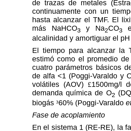
de trazas de metales (Est
continuamente con un tiempo
hasta alcanzar el TMF. El li
más NaHCO
y Na
CO
en
3
2
3
alcalinidad y amortiguar el pH
El tiempo para alcanzar la 
estimó como el promedio de 
cuatro parámetros básicos de
de alfa <1 (Poggi-Varaldo y 
volátiles (AOV)
1500mg/l d
£
demanda química de O
(D
2
biogás
60% (Poggi-Varaldo
e
³
Fase de acoplamiento
En el sistema 1 (RE-RE), la 