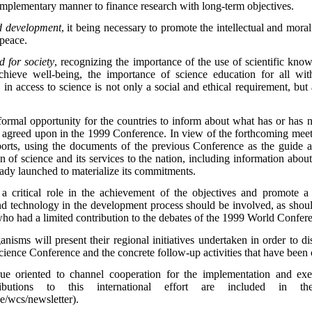
omplementary manner to finance research with long-term objectives.
d development
, it being necessary to promote the intellectual and mora
 peace.
d for society
, recognizing the importance of the use of scientific kn
hieve well-being, the importance of science education for all with
 in access to science is not only a social and ethical requirement, but
ormal opportunity for the countries to inform about what has or has 
 agreed upon in the 1999 Conference. In view of the forthcoming meet
eports, using the documents of the previous Conference as the guide 
n of science and its services to the nation, including information about
ready launched to materialize its commitments.
 critical role in the achievement of the objectives and promote a 
d technology in the development process should be involved, as shoul
 who had a limited contribution to the debates of the 1999 World Confer
rganisms will present their regional initiatives undertaken in order to 
ience Conference and the concrete follow-up activities that have been c
gue oriented to channel cooperation for the implementation and exe
tributions to this international effort are included in
/wcs/newsletter).