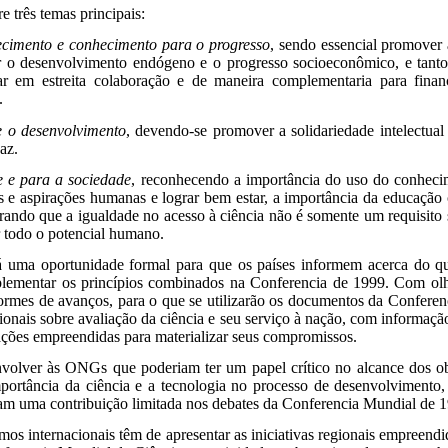
três temas principais:
cimento e conhecimento para o progresso
, sendo essencial promover 
ir o desenvolvimento endógeno e o progresso socioeconômico, e tanto
ar em estreita colaboração e de maneira complementaria para finan
.
 o desenvolvimento
, devendo-se promover a solidariedade intelectua
az.
 e para a sociedade
, reconhecendo a importância do uso do conhecim
s e aspirações humanas e lograr bem estar, a importância da educação 
rando que a igualdade no acesso à ciência não é somente um requisito 
r todo o potencial humano.
rá uma oportunidade formal para que os países informem acerca do qu
plementar os princípios combinados na Conferencia de 1999. Com olh
formes de avanços, para o que se utilizarão os documentos da Conferen
onais sobre avaliação da ciência e seu serviço à nação, com informaçã
ações empreendidas para materializar seus compromissos.
nvolver às ONGs que poderiam ter um papel crítico no alcance dos o
portância da ciência e a tecnologia no processo de desenvolvimento
eram uma contribuição limitada nos debates da Conferencia Mundial de 
smos internacionais têm de apresentar as iniciativas regionais empreend