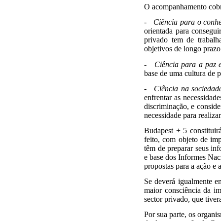
O acompanhamento cobre 
- Ciência para o conhe
orientada para consegu
privado tem de trabalh
objetivos de longo prazo
- Ciência para a paz e
base de uma cultura de p
- Ciência na sociedade
enfrentar as necessidade
discriminação, e conside
necessidade para realiza
Budapest + 5 constitui
feito, com objeto de im
têm de preparar seus in
e base dos Informes Naci
propostas para a ação e 
Se deverá igualmente e
maior consciência da im
sector privado, que tiv
Por sua parte, os organi