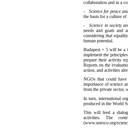
collaboration and in a c
- Science for peace an
the basis for a culture of
- Science in society an
needs and goals and ac
considering that equality
human potential.
Budapest + 5 will be a f
implement the principles
prepare their activity r
Reports on the evaluatio
action, and activities al
NGOs that could have a
importance of science an
from the private sector,
In turn, international o
produced in the World Sc
This will feed a dialo
activities. The con
(www.unesco.org/science