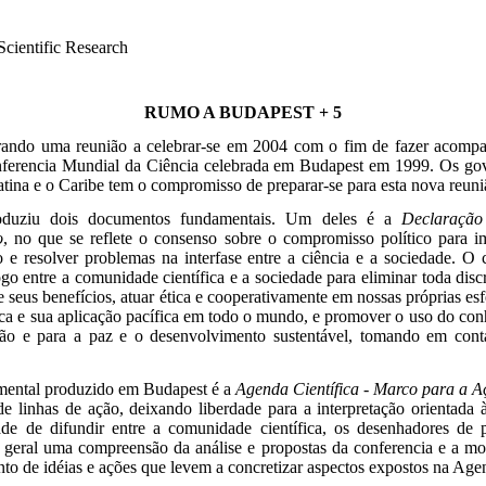
Scientific Research
RUMO A BUDAPEST + 5
ndo uma reunião a celebrar-se em 2004 com o fim de fazer acompa
Conferencia Mundial da Ciência celebrada em Budapest em 1999. Os go
atina e o Caribe tem o compromisso de preparar-se para esta nova reun
duziu dois documentos fundamentais. Um deles é a
Declaração
o
, no que se reflete o consenso sobre o compromisso político para 
co e resolver problemas na interfase entre a ciência e a sociedade.
go entre a comunidade científica e a sociedade para eliminar toda dis
e seus benefícios, atuar ética e cooperativamente em nossas próprias esf
ífica e sua aplicação pacífica em todo o mundo, e promover o uso do con
ão e para a paz e o desenvolvimento sustentável, tomando em conta 
ental produzido em Budapest é a
Agenda Científica - Marco para a A
de linhas de ação, deixando liberdade para a interpretação orientada
ade de difundir entre a comunidade científica, os desenhadores de 
 geral uma compreensão da análise e propostas da conferencia e a mot
o de idéias e ações que levem a concretizar aspectos expostos na Age