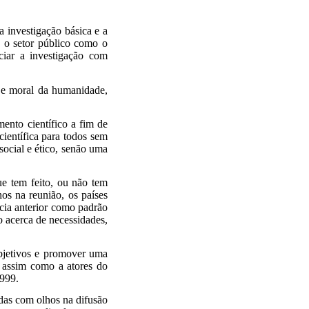
a investigação básica e a
 o setor público como o
ciar a investigação com
l e moral da humanidade,
ento científico a fim de
científica para todos sem
social e ético, senão uma
e tem feito, ou não tem
os na reunião, os países
cia anterior como padrão
o acerca de necessidades,
bjetivos e promover uma
, assim como a atores do
1999.
idas com olhos na difusão