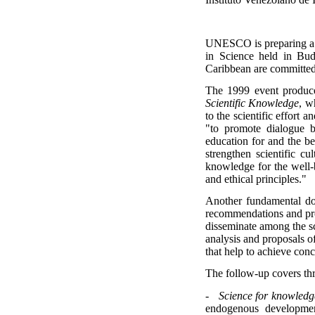
UNESCO is preparing a me
in Science held in Bud
Caribbean are committed
The 1999 event produc
Scientific Knowledge
, w
to the scientific effort
"to promote dialogue b
education for and the ben
strengthen scientific cu
knowledge for the well-b
and ethical principles."
Another fundamental do
recommendations and prop
disseminate among the sc
analysis and proposals of
that help to achieve con
The follow-up covers th
- Science for knowledg
endogenous developmen