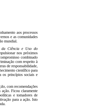
nhamento aos processos
vernos e as comunidades
ião mundial.
 da Ciência e Uso do
impulsionar nos próximos
 O compromisso combinado
criminação com respeito à
eras de responsabilidade,
hecimento científico para
os princípios sociais e
ção
, com recomendações
 à ação. Ficou claramente
políticas e tomadores de
ivação para a ação. Isto
nda.