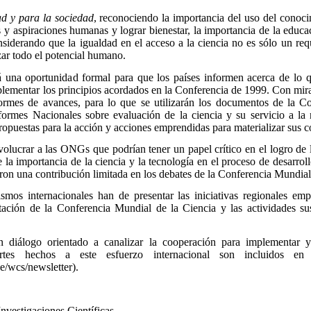
d y para la sociedad
, reconociendo la importancia del uso del conocim
s y aspiraciones humanas y lograr bienestar, la importancia de la educac
nsiderando que la igualdad en el acceso a la ciencia no es sólo un requi
zar todo el potencial humano.
á una oportunidad formal para que los países informen acerca de lo
lementar los principios acordados en la Conferencia de 1999. Con miras
ormes de avances, para lo que se utilizarán los documentos de la C
formes Nacionales sobre evaluación de la ciencia y su servicio a la
ropuestas para la acción y acciones emprendidas para materializar sus
olucrar a las ONGs que podrían tener un papel crítico en el logro de
la importancia de la ciencia y la tecnología en el proceso de desarroll
eron una contribución limitada en los debates de la Conferencia Mundia
ismos internacionales han de presentar las iniciativas regionales em
ación de la Conferencia Mundial de la Ciencia y las actividades su
n diálogo orientado a canalizar la cooperación para implementar y 
ortes hechos a este esfuerzo internacional son incluidos 
/wcs/newsletter).
Investigaciones Científicas