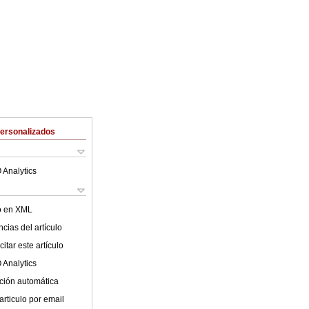
Personalizados
 Analytics
lo en XML
cias del artículo
itar este artículo
 Analytics
ción automática
articulo por email