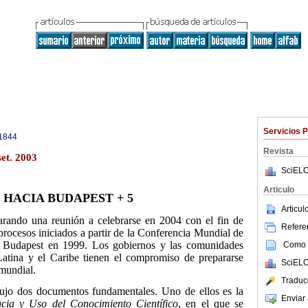
Servicios 
1844
Revista
et. 2003
SciELO
Articulo
HACIA BUDAPEST + 5
Articu
ndo una reunión a celebrarse en 2004 con el fin de
Referen
procesos iniciados a partir de la Conferencia Mundial de
n Budapest en 1999. Los gobiernos y las comunidades
Como c
Latina y el Caribe tienen el compromiso de prepararse
SciELO
mundial.
Traduc
ujo dos documentos fundamentales. Uno de ellos es la
Enviar 
cia y Uso del Conocimiento Científico
, en el que se