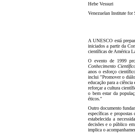
Hebe Vessuri
Venezuelan Institute for 
A UNESCO está prepara
iniciados a partir da 
científicas de América L
O evento de 1999 pro
Conhecimento Científic
anos o esforço científi
inclui "Promover o diálo
educação para a ciência 
reforçar a cultura cient
o bem estar da populaç
éticos."
Outro documento fundam
específicas e propostas 
estabelecida a necessid
decisões e o público em
implica o acompanhament