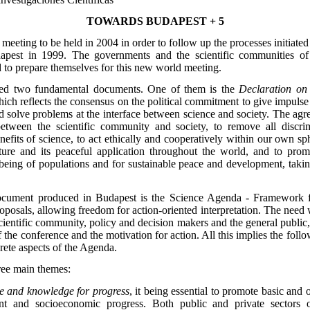
TOWARDS BUDAPEST + 5
eting to be held in 2004 in order to follow up the processes initiate
apest in 1999. The governments and the scientific communities o
 to prepare themselves for this new world meeting.
ed two fundamental documents. One of them is the
Declaration on
hich reflects the consensus on the political commitment to give impulse
 and solve problems at the interface between science and society. The a
etween the scientific community and society, to remove all discrim
efits of science, to act ethically and cooperatively within our own sph
lture and its peaceful application throughout the world, and to prom
eing of populations and for sustainable peace and development, takin
cument produced in Budapest is the Science Agenda - Framework fo
osals, allowing freedom for action-oriented interpretation. The need w
ientific community, policy and decision makers and the general public,
 the conference and the motivation for action. All this implies the foll
crete aspects of the Agenda.
ree main themes:
e and knowledge for progress
, it being essential to promote basic and 
t and socioeconomic progress. Both public and private sectors 