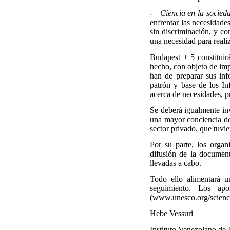
- Ciencia en la socieda
enfrentar las necesidade
sin discriminación, y co
una necesidad para reali
Budapest + 5 constituir
hecho, con objeto de imp
han de preparar sus inf
patrón y base de los In
acerca de necesidades, p
Se deberá igualmente inv
una mayor conciencia de 
sector privado, que tuvi
Por su parte, los organ
difusión de la document
llevadas a cabo.
Todo ello alimentará u
seguimiento. Los ap
(www.unesco.org/science
Hebe Vessuri
Instituto Venezolano de 