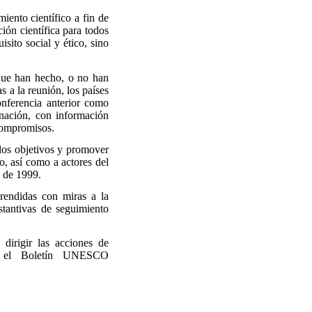
iento científico a fin de
ión científica para todos
sito social y ético, sino
 que han hecho, o no han
 a la reunión, los países
onferencia anterior como
 nación, con información
 compromisos.
 los objetivos y promover
o, así como a actores del
l de 1999.
prendidas con miras a la
stantivas de seguimiento
dirigir las acciones de
en el Boletín UNESCO