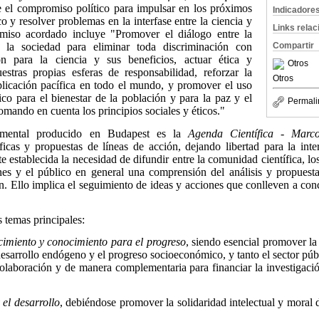
re el compromiso político para impulsar en los próximos
Indicadore
co y resolver problemas en la interfase entre la ciencia y
Links rela
miso acordado incluye "Promover el diálogo entre la
Compartir
 la sociedad para eliminar toda discriminación con
n para la ciencia y sus beneficios, actuar ética y
Otros
stras propias esferas de responsabilidad, reforzar la
Otros
aplicación pacífica en todo el mundo, y promover el uso
ico para el bienestar de la población y para la paz y el
Permali
tomando en cuenta los principios sociales y éticos."
mental producido en Budapest es la
Agenda Científica - Marc
icas y propuestas de líneas de acción, dejando libertad para la inter
 establecida la necesidad de difundir entre la comunidad científica, los
es y el público en general una comprensión del análisis y propuesta
n. Ello implica el seguimiento de ideas y acciones que conlleven a con
s temas principales:
imiento y conocimiento para el progreso
, siendo esencial promover la 
 desarrollo endógeno y el progreso socioeconómico, y tanto el sector pú
colaboración y de manera complementaria para financiar la investigaci
el desarrollo
, debiéndose promover la solidaridad intelectual y moral