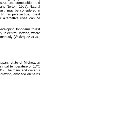
 structure, composition and
and Norton, 1998). Natural
 unit, may be considered in
In this perspective, forest
r alternative uses can be
eveloping long-term forest
 in central Mexico, where
ltaneously (Velázquez
et al.,
uapan, state of Michoacan
annual temperature of 15ºC
4). The main land cover is
e grazing, avocado orchards