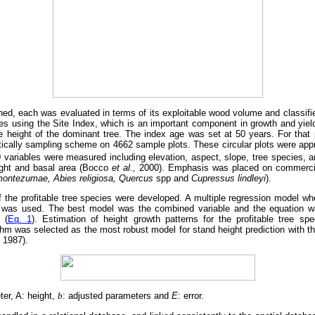
ed, each was evaluated in terms of its exploitable wood volume and classified 
 using the Site Index, which is an important component in growth and yield
e height of the dominant tree. The index age was set at 50 years. For that
tically sampling scheme on 4662 sample plots. These circular plots were app
30 variables were measured including elevation, aspect, slope, tree species, 
ght and basal area (Bocco
et al.,
2000). Emphasis was placed on commercial
montezumae, Abies religiosa, Quercus
spp and
Cupressus lindleyi
).
the profitable tree species were developed. A multiple regression model wh
 was used. The best model was the combined variable and the equation was
 (
Eq.
1
). Estimation of height growth patterns for the profitable tree s
m was selected as the most robust model for stand height prediction with the
 1987).
er, A: height,
b
:
adjusted parameters and
E
: error.