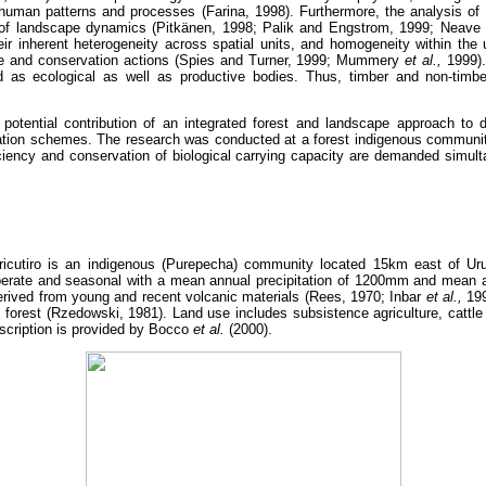
d human patterns and processes (Farina, 1998). Furthermore, the analysis of
n of landscape dynamics (Pitkänen, 1998; Palik and Engstrom, 1999; Neave 
eir inherent heterogeneity across spatial units, and homogeneity within the
se and conservation actions (Spies and Turner, 1999; Mummery
et al.,
1999). 
 as ecological as well as productive bodies. Thus, timber and non-timbe
potential contribution of an integrated forest and landscape approach to d
ion schemes. The research was conducted at a forest indigenous community
iciency and conservation of biological carrying capacity are demanded simu
cutiro is an indigenous (Purepecha) community located 15km east of Ur
mperate and seasonal with a mean annual precipitation of 1200mm and mean 
derived from young and recent volcanic materials (Rees, 1970; Inbar
et al.,
199
e forest (Rzedowski, 1981). Land use includes subsistence agriculture, cattl
escription is provided by Bocco
et al.
(2000).