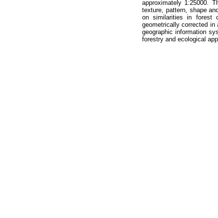
approximately 1:25000. Th
texture, pattern, shape a
on similarities in forest
geometrically corrected in
geographic information s
forestry and ecological ap