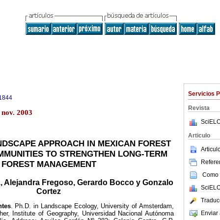
Servicios 
1844
Revista
 nov. 2003
SciELO
Articulo
ANDSCAPE APPROACH IN MEXICAN FOREST
Articu
MMUNITIES TO STRENGTHEN LONG-TERM
Referen
FOREST MANAGEMENT
Como c
, Alejandra Fregoso, Gerardo Bocco y Gonzalo
SciELO
Cortez
Traduc
ntes
.
Ph.D. in Landscape Ecology, University of Amsterdam,
Enviar 
er, Institute of Geography, Universidad Nacional Autónoma