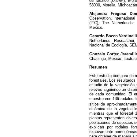
de México (UNAM), Moreli
58000, Morelia, Michoacán
Alejandra Fregoso Do
Observation, International
(ITC), The Netherlands.
México.
Gerardo Bocco Verdinell
Netherlands. Researcher,
Nacional de Ecología, S
Gonzalo Cortez Jaramill
Chapingo, Mexico. Lecturer
Resumen
Este estudio compara de ma
forestales. Los resultados
estudio de la vegetación 
relevés siguiendo un diseñ
de cada comunidad. El enf
muestrearon 136 rodales fo
sitios de aproximadamen
dinámica de la vegetació
mientras que el forestal
plantas representan divers
poblaciones de especies s
explican por rodales f
relativamente homogéneas
para obtener de manera si