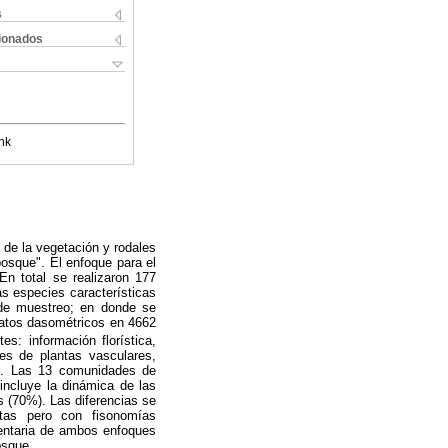
s
cionados
nk
 de la vegetación y rodales
bosque". El enfoque para el
En total se realizaron 177
as especies características
o de muestreo; en donde se
 datos dasométricos en 4662
s: información florística,
es de plantas vasculares,
s). Las 13 comunidades de
 incluye la dinámica de las
 (70%). Las diferencias se
tas pero con fisonomías
entaria de ambos enfoques
osque.