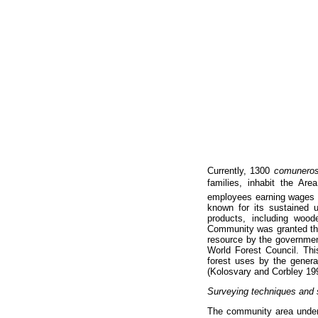
Currently, 1300
comunero
families, inhabit the Ar
employees earning wages a
known for its sustained 
products, including wood
Community was granted the 
resource by the governme
World Forest Council. Thi
forest uses by the genera
(Kolosvary and Corbley 19
Surveying techniques and s
The community area under 