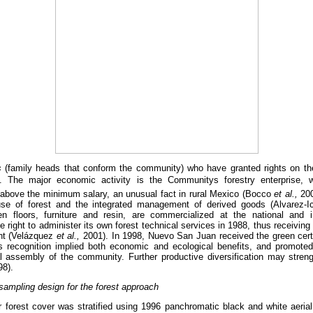
s
(family heads that conform the community) who have granted rights on th
ea. The major economic activity is the Communitys forestry enterprise,
bove the minimum salary, an unusual fact in rural Mexico (Bocco
et al.,
200
use of forest and the integrated management of derived goods (Alvarez-I
en floors, furniture and resin, are commercialized at the national and i
right to administer its own forest technical services in 1988, thus receiving 
nt (Velázquez
et al.,
2001). In 1998, Nuevo San Juan received the green cert
s recognition implied both economic and ecological benefits, and promoted 
l assembly of the community. Further productive diversification may strengt
98).
ampling design for the forest approach
forest cover was stratified using 1996 panchromatic black and white aerial