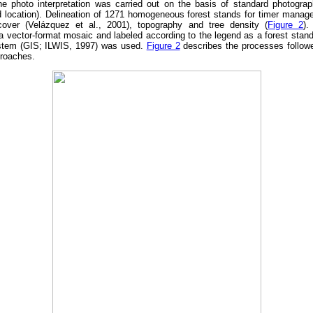
e photo interpretation was carried out on the basis of standard photogra
nd location). Delineation of 1271 homogeneous forest stands for timer man
 cover (Velázquez et al., 2001), topography and tree density (
Figure 2
).
 a vector-format mosaic and labeled according to the legend as a forest stan
ystem (GIS; ILWIS, 1997) was used.
Figure 2
describes the processes follow
proaches.