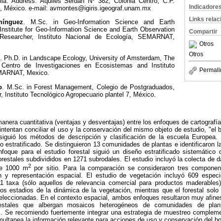
a. Address: Aquiles Serdán Nº 382; Colonia Centro, C.P.
Indicadore
, México. e-mail: avmontes@igiris.igeograf.unam.mx
Links rela
mínguez
.
M.Sc. in Geo-Information Science and Earth
 Institute for Geo-Information Science and Earth Observation
Compartir
 Researcher, Instituto Nacional de Ecología, SEMARNAT,
Otros
Otros
i
.
Ph.D. in Landscape Ecology, University of Amsterdam, The
 Centro de Investigaciones en Ecosistemas and Instituto
Permali
EMARNAT, Mexico.
o
.
M.Sc. in Forest Management, Colegio de Postgraduados,
, Instituto Tecnológico Agropecuario plantel 7, México.
nera cuantitativa (ventajas y desventajas) entre los enfoques de cartografía
 intentan conciliar el uso y la conservación del mismo objeto de estudio, "el 
siguió los métodos de descripción y clasificación de la escuela Europea. 
o estratificado. Se distinguieron 13 comunidades de plantas e identificaron l
oque para el estudio forestal siguió un diseño estratificado sistemátic
restales subdivididos en 1271 subrodales. El estudio incluyó la colecta de
2
te 1000 m
por sitio. Para la comparación se consideraron tres componente
n y representación espacial. El estudio de vegetación incluyó 609 especi
 11 taxa (sólo aquellos de relevancia comercial para productos maderable
os estadios de la dinámica de la vegetación, mientras que el forestal solo
eleccionadas. En el contexto espacial, ambos enfoques resultaron muy afines
orestales que albergan mosaicos heterogéneos de comunidades de plan
. Se recomiendo fuertemente integrar una estrategia de muestreo complem
multanea la información relevante para acciones de uso y conservación del b