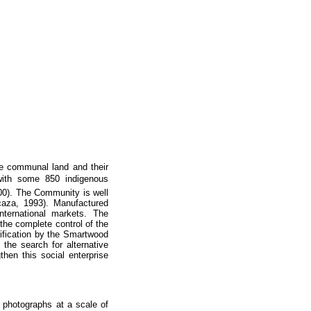
e communal land and their
 with some 850 indigenous
0). The Community is well
caza, 1993). Manufactured
nternational markets. The
the complete control of the
ification by the Smartwood
the search for alternative
hen this social enterprise
 photographs at a scale of