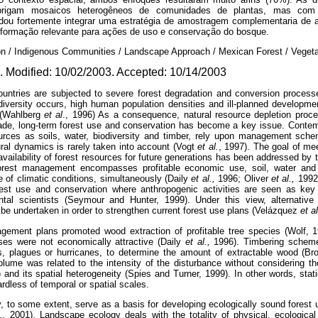
 abrigam mosaicos heterogêneos de comunidades de plantas, mas com f
u fortemente integrar uma estratégia de amostragem complementaria de 
nformação relevante para ações de uso e conservação do bosque.
on / Indigenous Communities / Landscape Approach / Mexican Forest / Vegeta
 Modified: 10/02/2003. Accepted: 10/14/2003
countries are subjected to severe forest degradation and conversion proces
diversity occurs, high human population densities and ill-planned developme
 (Wahlberg
et al
., 1996) As a consequence, natural resource depletion proc
cade, long-term forest use and conservation has become a key issue. Cont
urces as soils, water, biodiversity and timber, rely upon management sc
ral dynamics is rarely taken into account (Vogt
et al.
, 1997). The goal of m
vailability of forest resources for future generations has been addressed b
forest management encompasses profitable economic use, soil, water and w
 of climatic conditions, simultaneously (Daily
et al.,
1996; Oliver
et al.,
1992
st use and conservation where anthropogenic activities are seen as ke
ntal scientists (Seymour and Hunter, 1999). Under this view, alternativ
 be undertaken in order to strengthen current forest use plans (Velázquez
et al
gement plans promoted wood extraction of profitable tree species (Wolf, 
uses were not economically attractive (Daily
et al.,
1996). Timbering schemes
s, plagues or hurricanes, to determine the amount of extractable wood (B
olume was related to the intensity of the disturbance without considering t
 and its spatial heterogeneity (Spies and Turner, 1999). In other words, st
rdless of temporal or spatial scales.
, to some extent, serve as a basis for developing ecologically sound for
.,
2001). Landscape ecology deals with the totality of physical, ecological 