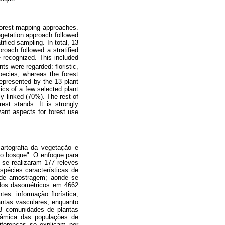
forest-mapping approaches.
egetation approach followed
ified sampling. In total, 13
roach followed a stratified
 recognized. This included
s were regarded: floristic,
pecies, whereas the forest
epresented by the 13 plant
ics of a few selected plant
y linked (70%). The rest of
est stands. It is strongly
ant aspects for forest use
artografia da vegetação e
"o bosque". O enfoque para
 se realizaram 177 releves
spécies características de
o de amostragem; aonde se
dados dasométricos em 4662
s: informação florística,
antas vasculares, enquanto
13 comunidades de plantas
inâmica das populações de
iferenças se explicam por