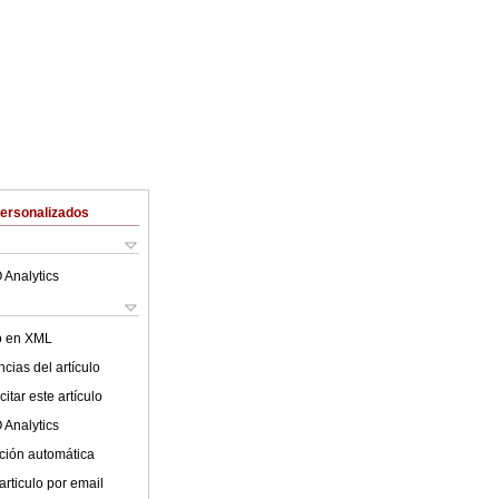
Personalizados
 Analytics
lo en XML
cias del artículo
itar este artículo
 Analytics
ción automática
articulo por email