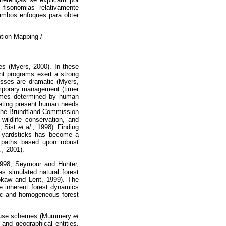
isonomias relativamente
ambos enfoques para obter
tion Mapping /
ses (Myers, 2000). In these
nt programs exert a strong
esses are dramatic (Myers,
emporary management (timer
hemes determined by human
eeting present human needs
y the Brundtland Commission
ildlife conservation, and
; Sist
et al.,
1998). Finding
y yardsticks has become a
e paths based upon robust
.,
2001).
1998; Seymour and Hunter,
 simulated natural forest
rokaw and Lent, 1999). The
he inherent forest dynamics
atic and homogeneous forest
est use schemes (Mummery
et
and geographical entities,