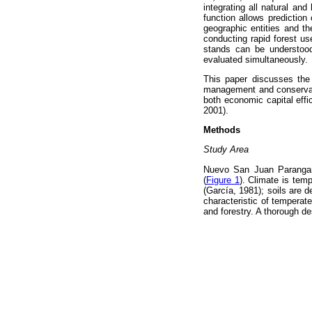
integrating all natural an
function allows predictio
geographic entities and th
conducting rapid forest u
stands can be understood
evaluated simultaneously.
This paper discusses the 
management and conservat
both economic capital eff
2001).
Methods
Study Area
Nuevo San Juan Parangari
(
Figure 1
). Climate is te
(García, 1981); soils are 
characteristic of temperat
and forestry. A thorough d