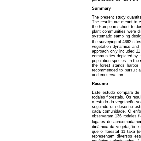
Summary
The present study quantit
The results are meant to c
the European school to desc
plant communities were dis
systematic sampling desig
the surveying of 4662 sit
vegetation dynamics and s
approach only included 11
communities depicted by th
population species. In the
the forest stands harbor 
recommended to pursuit a 
and conservation.
Resumo
Este estudo compara de m
rodales florestais. Os re
o estudo da vegetação seg
seguindo um desenho estra
cada comunidade. O enfoq
observaram
136 rodales f
lugares de aproximadame
dinâmica da vegetação e r
que o florestal 11 taxa 
representam diversos est
espécies selecionadas. N