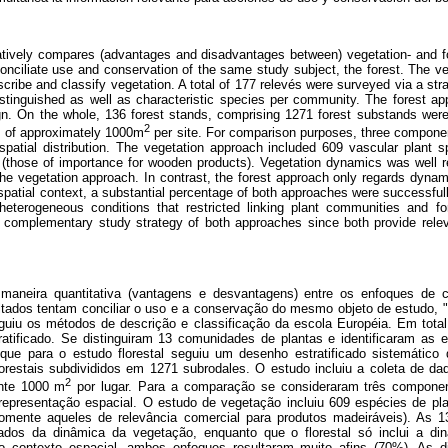
atively compares (advantages and disadvantages between) vegetation- and 
onciliate use and conservation of the same study subject, the forest. The v
ribe and classify vegetation. A total of 177 relevés were surveyed via a strat
tinguished as well as characteristic species per community. The forest app
n. On the whole, 136 forest stands, comprising 1271 forest substands were
2
es of approximately 1000m
per site. For comparison purposes, three component
patial distribution. The vegetation approach included 609 vascular plant s
 (those of importance for wooden products). Vegetation dynamics was well r
e vegetation approach. In contrast, the forest approach only regards dynam
 spatial context, a substantial percentage of both approaches were successfull
heterogeneous conditions that restricted linking plant communities and for
complementary study strategy of both approaches since both provide relev
aneira quantitativa (vantagens e desvantagens) entre os enfoques de c
sultados tentam conciliar o uso e a conservação do mesmo objeto de estudo, 
uiu os métodos de descrição e classificação da escola Européia. Em total
tificado. Se distinguiram 13 comunidades de plantas e identificaram as e
ue para o estudo florestal seguiu um desenho estratificado sistemátic
lorestais subdivididos em 1271 subrodales. O estudo incluiu a coleta de 
2
nte 1000 m
por lugar. Para a comparação se consideraram três componente
epresentação espacial. O estudo de vegetação incluiu 609 espécies de pl
(somente aqueles de relevância comercial para produtos madeiráveis). As 
ados da dinâmica da vegetação, enquanto que o florestal só inclui a d
o contexto espacial, ambos enfoques resultaram muito afins (70%). As d