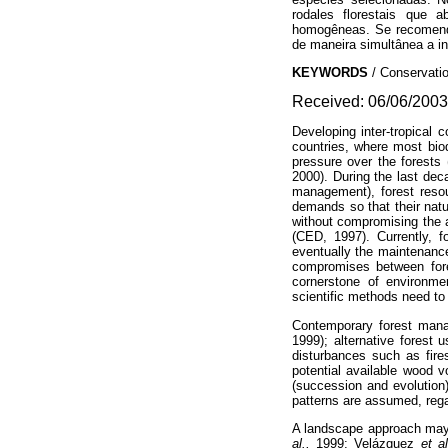
rodales florestais que
homogêneas. Se recomendo
de maneira simultânea a i
KEYWORDS
/ Conservati
Received: 06/06/2003.
Developing inter-tropical 
countries, where most bio
pressure over the forests
2000). During the last de
management), forest reso
demands so that their natu
without compromising the a
(CED, 1997). Currently, 
eventually the maintenance
compromises between fore
cornerstone of environme
scientific methods need to
Contemporary forest mana
1999); alternative forest 
disturbances such as fire
potential available wood v
(succession and evolution)
patterns are assumed, rega
A landscape approach may
al.,
1999; Velázquez
et al