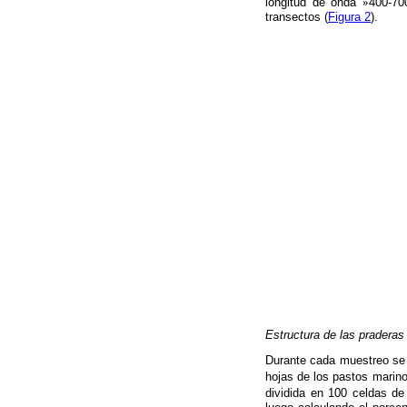
longitud de onda
»
400-70
transectos (
Figura 2
).
Estructura de las pradera
Durante cada muestreo se t
hojas de los pastos marin
dividida en 100 celdas d