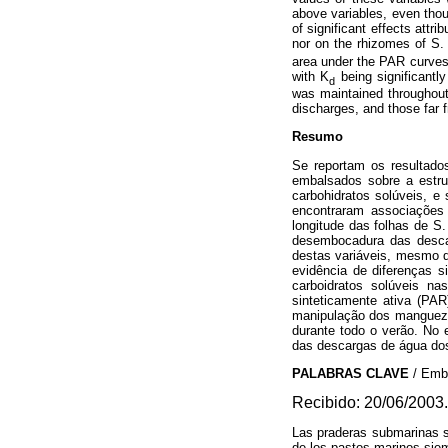
above variables, even tho
of significant effects attr
nor on the rhizomes of S. f
area under the PAR curves
with K
being significantl
d
was maintained throughout
discharges, and those far 
Resumo
Se reportam os resultado
embalsados sobre a estru
carbohidratos solúveis, e
encontraram associações 
longitude das folhas de S.
desembocadura das descar
destas variáveis, mesmo 
evidência de diferenças s
carboidratos solúveis na
sinteticamente ativa (PAR
manipulação dos mangueza
durante todo o verão. No 
das descargas de água do
PALABRAS CLAVE
/ Emb
Recibido: 20/06/2003.
Las praderas submarinas s
de los pastos marinos siem