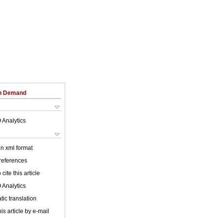
on Demand
 Analytics
 in xml format
 references
cite this article
 Analytics
ic translation
is article by e-mail