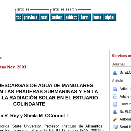
Services 
4
Journal
cas Nov. 2003
SciELO
Article
DESCARGAS DE AGUA DE MANGLARES
Article
 LAS PRADERAS SUBMARINAS Y EN LA
Article
 LA RADIACIÓN SOLAR EN EL ESTUARIO
COLINDANTE
How to 
SciELO
e R. Rey y Sheila M. OConneLl
Automat
lorida State University. Profesor, Instituto de Alimentos,
Send th
urales, University of Florida, EEUU. Dirección: IFAS, 200 9th