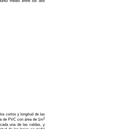
punto medio entre los dos
os cortos y longitud de las
2
ata de PVC con área de 1m
cada una de las celdas, y