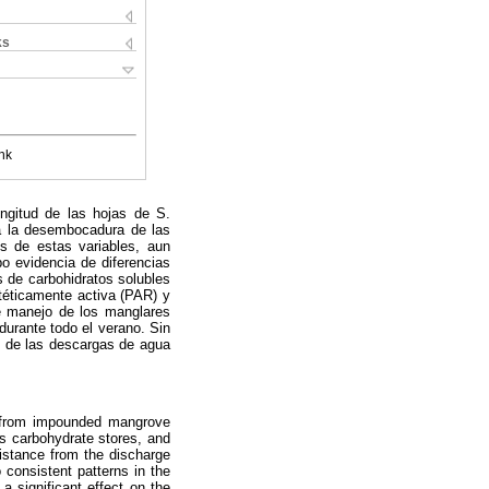
ks
nk
ongitud de las hojas de S.
 a la desembocadura de las
es de estas variables, aun
o evidencia de diferencias
s de carbohidratos solubles
intéticamente activa (PAR) y
de manejo de los manglares
urante todo el verano. Sin
as de las descargas de agua
er from impounded mangrove
s carbohydrate stores, and
distance from the discharge
 consistent patterns in the
a significant effect on the