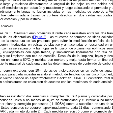
taje de celdas en donde se registró la presencia de pastos marinos. La lon
 largo y midiendo directamente la longitud de las hojas en tres celdas se
a (6 mediciones por estación y muestreo) y luego calculando el promedio y l
ordinariamente largas no fueron incluidas en las medidas, de acuerdo a Vir
s fue determinada a través de conteos directos en dos celdas escogidas
por estación y por muestreo).
 solubles
mas de
S. filiforme
fueron obtenidas durante cada muestreo entre los dos tran
de las alcantarillas (
Figura 2
). Las muestras se tomaron de sitios colindan
de la estructura de las praderas, para evitar la modificación artificial de
ueron introducidas en bolsas de plástico y almacenadas en oscuridad en un r
as rizomas se separaron y las hojas se limpiaron de organismos epifíticos s
, enjuagándolas con agua fresca, y limpiándolas ligeramente con tela de 
a y se limpiaron con tela de estopilla. Después de la limpieza, hojas y ri
e en un horno a 60ºC, y molidas con mortero y maja hasta formar un fino po
ciente material de cada una para las determinaciones de contenido de carbohi
es fueron extraídos con 10ml de ácido tricloroacético en un baño de agua
iplicado para cada muestra usando el método de fenol-ácido sulfúrico (Kocher
btuvieron usando un espectrofotómetro Beckman DU640. El contenido total de
n carbohidratos se calcularon de acuerdo con los resultados de cada análisis
reo se instalaron dos sensores sumergibles de PAR planos y corregidos por c
erior se ubicó a no menos de 0,3m de profundidad y el inferior a no men
or plano y corregido por coseno (LI-190SA) sobre la superficie en una de l
Es). Estos sensores se operaron aproximadamente cada 21 días, comenzando 1
 PAR cada minuto durante 2h. Cada medida se registró como el promedio de