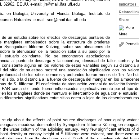
L 32962. EEUU. e-mail: jrr@mail.ifas.ufl.edu
Indicators
Related lin
c. en Biología, University of Florida. Bióloga, Instituto de
ecursos Naturales. e-mail: soc@mail.ifas.ufl.edu
Share
More
More
s de un estudio sobre los efectos de descargas puntales de
e manglares embalsados sobre la estructura de praderas
Permali
r Syringodium filiforme Kützing, sobre sus almacenes de
 sobre la atenuación de la radiación solar a su paso por la
estuario colindante. No se encontraron asociaciones
istancia al punto de descarga y la cobertura, densidad de tallos cortos y l
ón consistente alguno en los valores de estas variables según su distancia
 del sitio de muestreo mostró una asociación significativa con los valor
 profundidad de los sitios someros y profundos fueron menos de 1m. No hub
r el sitio, o la distancia a la fuente de descarga del manglar en los almacene
mas de S. filiforme. El coeficiente de atenuación vertical de radiación fotos
e PAR cerca del fondo fueron influenciados significativamente por el tipo 
en los manglares donde se mantuvo el intercambio de agua con el estuario d
 diferencias significativas entre sitios cerca o lejos de las desembocadur
a study about the effects of point source discharges of poor quality wat
of seagrass meadows dominated by Syringodium filiforme Kützing, on seagras
gh the water column of the adjoining estuary. Very few significant effects of 
hoot density or canopy height of S filiforme were evident, and there were no
with distance from the discharge point. Depth of the sampling site did have 