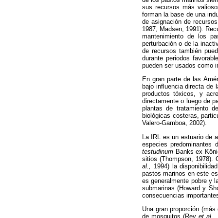
sus recursos más valioso
forman la base de una indu
de asignación de recurso
1987; Madsen, 1991). Recu
mantenimiento de los pa
perturbación o de la inac
de recursos también puede
durante periodos favorab
pueden ser usados como in
En gran parte de las Améri
bajo influencia directa de
productos tóxicos, y acr
directamente o luego de p
plantas de tratamiento d
biológicas costeras, part
Valero-Gamboa, 2002).
La IRL es un estuario de a
especies predominantes 
testudinum
Banks ex Kön
sitios (Thompson, 1978).
al.,
1994) la disponibilida
pastos marinos en este est
es generalmente pobre y la
submarinas (Howard y Short
consecuencias importantes 
Una gran proporción (más 
de mosquitos (Rey
et al.,