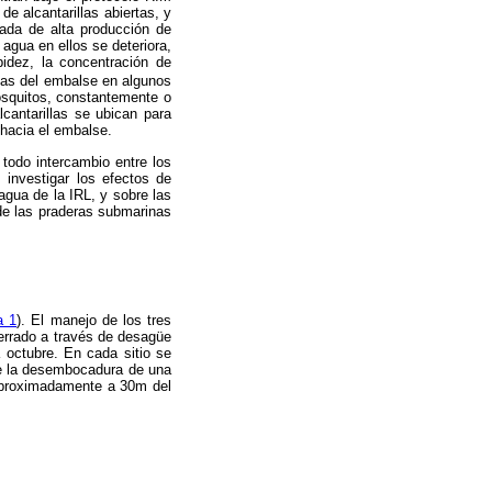
e alcantarillas abiertas, y
rada de alta producción de
agua en ellos se deteriora,
idez, la concentración de
uas del embalse en algunos
osquitos, constantemente o
lcantarillas se ubican para
hacia el embalse.
 todo intercambio entre los
s investigar los efectos de
gua de la IRL, y sobre las
 de las praderas submarinas
a 1
). El manejo de los tres
errado a través de desagüe
octubre. En cada sitio se
e la desembocadura de una
 aproximadamente a 30m del