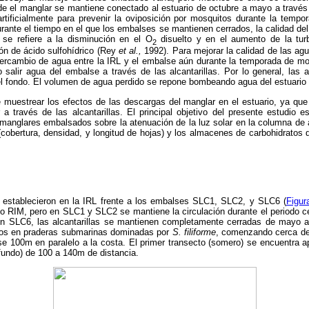
e el manglar se mantiene conectado al estuario de octubre a mayo a través d
artificialmente para prevenir la oviposición por mosquitos durante la tempo
rante el tiempo en el que los embalses se mantienen cerrados, la calidad del 
 se refiere a la disminución en el O
disuelto y en el aumento de la turb
2
ión de ácido sulfohídrico (Rey
et al.,
1992). Para mejorar la calidad de las ag
ntercambio de agua entre la IRL y el embalse aún durante la temporada de m
 salir agua del embalse a través de las alcantarillas. Por lo general, las a
el fondo. El volumen de agua perdido se repone bombeando agua del estuario 
 muestrear los efectos de las descargas del manglar en el estuario, ya que
a través de las alcantarillas. El principal objetivo del presente estudio e
manglares embalsados sobre la atenuación de la luz solar en la columna de a
(cobertura, densidad, y longitud de hojas) y los almacenes de carbohidratos
 establecieron en la IRL frente a los embalses SLC1, SLC2, y SLC6 (
Figur
lo RIM, pero en SLC1 y SLC2 se mantiene la circulación durante el periodo c
n SLC6, las alcantarillas se mantienen completamente cerradas de mayo a 
tos en praderas submarinas dominadas por
S. filiforme
, comenzando cerca d
dose 100m en paralelo a la costa. El primer transecto (somero) se encuentra
fundo) de 100 a 140m de distancia.