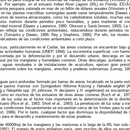
s. Por ejemplo, en el estuario
Indian River Lagoon
(IRL) en Florida, EEUU
stria pesquera valorada en mas de un billón de dólares anuales (Virnstein y 
s en las plantas macrófitas sumergidas puede variar temporalmente (Dawes
rsos de reserva almacenados, como los carbohidratos solubles, muchas vec
stos marinos durante periodos poco favorables, y para mantener el cr
tividad invernal (Dawes y Lawrence, 1980; Olessen y Sand-Jensen, 1993). La 
n reflejar las condiciones ambientales, reduciéndose durante periodos n
les (Tomasko y Dawes, 1989; Rey y Stephens, 1996). Por ello, los nivele
dicadores de las condiciones ambientales a corto plazo.
cas, particularmente en el Caribe, las áreas costeras se encuentran bajo g
 las actividades humanas (UNEP, 1994). La escorrentía superficial, con fuer
ecentada por la deforestación y por el desarrollo urbano, descarga en l
asar por los manglares y humedales costeros. Otras descargas, puntales y no
e aguas residuales o de instalaciones de acuicultura, ejercen gran pres
icularmente sobre los manglares, arrecifes y praderas submarinas (Lemay, 1
guas poco profundas formado por barras de arena, localizado en la parte este
de pastos marinos son
Syringodium filiforme
Kützing y
Halodule wrightii
(A
ig y
Halophila
spp. (
H. johnsoni
,
H. decipiens
y
H. engelmanii
) se encuentran
 Como en muchos de los estuarios de otras áreas costeras (Koch
et al
., 19
d de luz solar es el factor más importante en la determinación de la distri
uario (Rice
et al.,
1983; Short
et al.,
1993). La penetración de luz solar a tr
s condiciones frecuentemente se encuentran cerca de los límites para la so
, 1986). Por lo tanto, cualquier factor que disminuya la disponibilidad de 
para el desarrollo y mantenimiento de estas praderas.
de 40000ha) de los manglares y las marismas a lo largo de la IRL han sido 
1991). El manejo de estos embalses varía, pero muchos de ellos se encuen