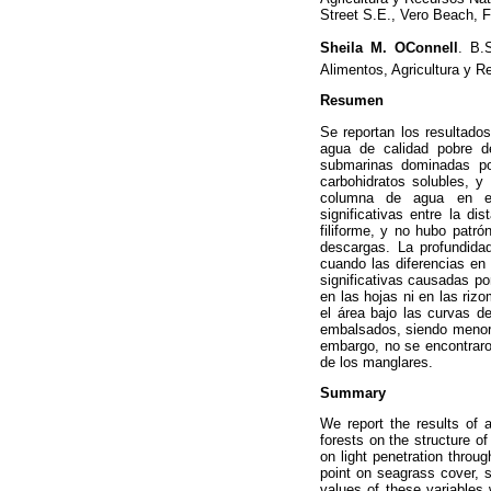
Street S.E., Vero Beach, F
Sheila M. OConnell
. B.S
Alimentos, Agricultura y R
Resumen
Se reportan los resultado
agua de calidad pobre d
submarinas dominadas po
carbohidratos solubles, y
columna de agua en el 
significativas entre la d
filiforme, y no hubo patr
descargas. La profundidad
cuando las diferencias en
significativas causadas po
en las hojas ni en las rizo
el área bajo las curvas d
embalsados, siendo menor 
embargo, no se encontraron
de los manglares.
Summary
We report the results of 
forests on the structure 
on light penetration throu
point on seagrass cover, s
values of these variables 