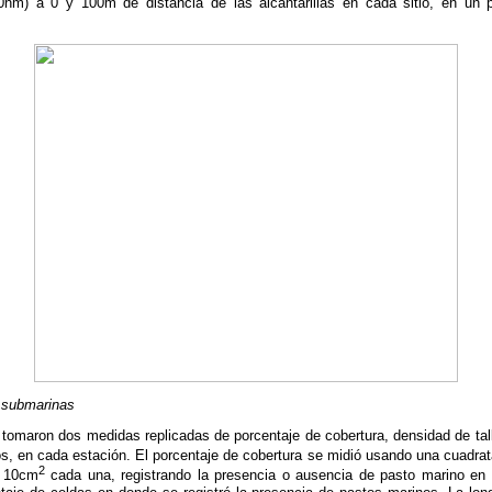
0nm) a 0 y 100m de distancia de las alcantarillas en cada sitio, en un 
s submarinas
omaron dos medidas replicadas de porcentaje de cobertura, densidad de tall
os, en cada estación. El porcentaje de cobertura se midió usando una cuadr
2
e 10cm
cada una, registrando la presencia o ausencia de pasto marino en 