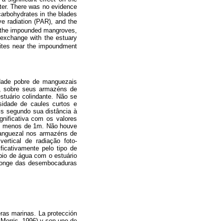
ter. There was no evidence
 carbohydrates in the blades
ive radiation (PAR), and the
f the impounded mangroves,
 exchange with the estuary
sites near the impoundment
idade pobre de manguezais
g, sobre seus armazéns de
stuário colindante. Não se
sidade de caules curtos e
eis segundo sua distância à
nificativa com os valores
am menos de 1m. Não houve
 manguezal nos armazéns de
ertical de radiação foto-
ficativamente pelo tipo de
io de água com o estuário
u longe das desembocaduras
ras marinas. La protección
 Morris, 1996) y son uno de