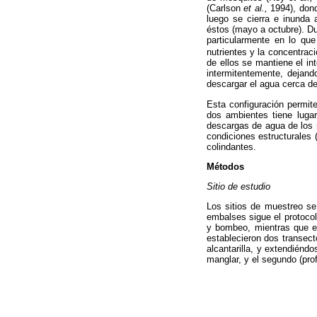
(Carlson
et al.,
1994), dond
luego se cierra e inunda 
éstos (mayo a octubre). Du
particularmente en lo que
nutrientes y la concentrac
de ellos se mantiene el i
intermitentemente, dejando
descargar el agua cerca d
Esta configuración permite
dos ambientes tiene lugar 
descargas de agua de los 
condiciones estructurales 
colindantes.
Métodos
Sitio de estudio
Los sitios de muestreo se
embalses sigue el protoco
y bombeo, mientras que e
establecieron dos transec
alcantarilla, y extendién
manglar, y el segundo (pro