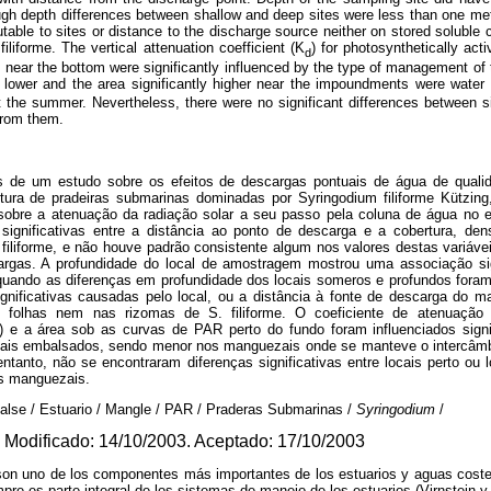
ugh depth differences between shallow and deep sites were less than one me
ibutable to sites or distance to the discharge source neither on stored soluble
iliforme. The vertical attenuation coefficient (K
) for photosynthetically act
d
 near the bottom were significantly influenced by the type of management o
y lower and the area significantly higher near the impoundments were water
 the summer. Nevertheless, there were no significant differences between 
from them.
s de um estudo sobre os efeitos de descargas pontuais de água de qual
tura de pradeiras submarinas dominadas por Syringodium filiforme Kützin
 sobre a atenuação da radiação solar a seu passo pela coluna de água no e
significativas entre a distância ao ponto de descarga e a cobertura, den
 filiforme, e não houve padrão consistente algum nos valores destas variáv
gas. A profundidade do local de amostragem mostrou uma associação sig
quando as diferenças em profundidade dos locais someros e profundos for
ignificativas causadas pelo local, ou a distância à fonte de descarga do
s folhas nem nas rizomas de S. filiforme. O coeficiente de atenuação v
) e a área sob as curvas de PAR perto do fundo foram influenciados signi
is embalsados, sendo menor nos manguezais onde se manteve o intercâmb
entanto, não se encontraram diferenças significativas entre locais perto o
s manguezais.
alse / Estuario / Mangle / PAR / Praderas Submarinas /
Syringodium
/
 Modificado: 14/10/2003. Aceptado: 17/10/2003
on uno de los componentes más importantes de los estuarios y aguas coste
pre es parte integral de los sistemas de manejo de los estuarios (Virnstein y