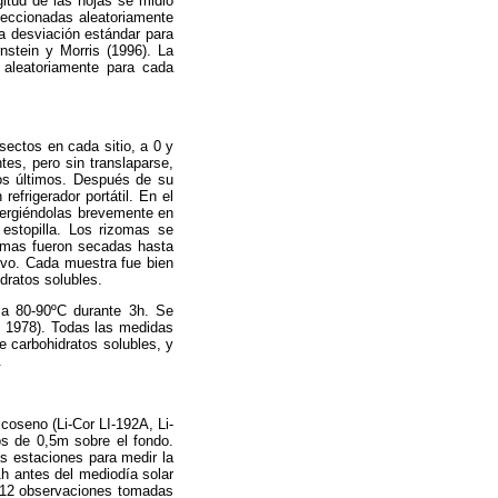
gitud de las hojas se midió
leccionadas aleatoriamente
a desviación estándar para
nstein y Morris (1996). La
 aleatoriamente para cada
sectos en cada sitio, a 0 y
tes, pero sin translaparse,
 los últimos. Después de su
efrigerador portátil. En el
umergiéndolas brevemente en
estopilla. Los rizomas se
zomas fueron secadas hasta
lvo. Cada muestra fue bien
dratos solubles.
 a 80-90ºC durante 3h. Se
t, 1978). Todas las medidas
 carbohidratos solubles, y
.
oseno (Li-Cor LI-192A, Li-
os de 0,5m sobre el fondo.
as estaciones para medir la
h antes del mediodía solar
 12 observaciones tomadas