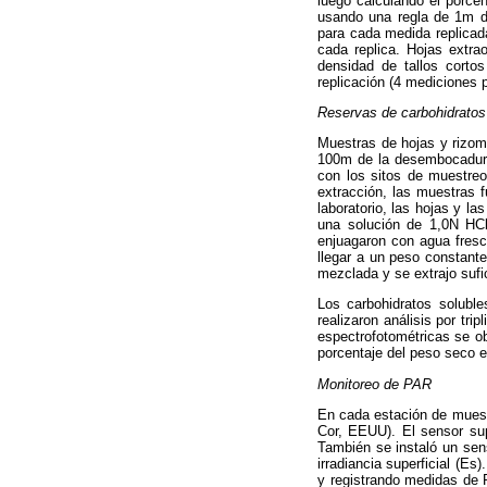
luego calculando el porcen
usando una regla de 1m de
para cada medida replicad
cada replica. Hojas extra
densidad de tallos corto
replicación (4 mediciones 
Reservas de carbohidratos
Muestras de hojas y rizo
100m de la desembocadura 
con los sitos de muestreo 
extracción, las muestras f
laboratorio, las hojas y l
una solución de 1,0N HCl
enjuagaron con agua fresc
llegar a un peso constant
mezclada y se extrajo sufi
Los carbohidratos solubl
realizaron análisis por tr
espectrofotométricas se o
porcentaje del peso seco e
Monitoreo de PAR
En cada estación de muest
Cor, EEUU). El sensor sup
También se instaló un sens
irradiancia superficial (
y registrando medidas de