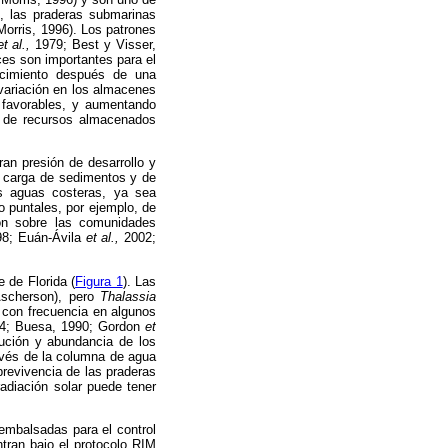
, las praderas submarinas
Morris, 1996). Los patrones
et al.,
1979; Best y Visser,
es son importantes para el
ecimiento después de una
variación en los almacenes
o favorables, y aumentando
s de recursos almacenados
ran presión de desarrollo y
te carga de sedimentos y de
as aguas costeras, ya sea
 puntales, por ejemplo, de
ión sobre las comunidades
998; Euán-Ávila
et al.,
2002;
 de Florida (
Figura 1
). Las
scherson), pero
Thalassia
 con frecuencia en algunos
74; Buesa, 1990; Gordon
et
bución y abundancia de los
avés de la columna de agua
brevivencia de las praderas
radiación solar puede tener
embalsadas para el control
tran bajo el protocolo RIM