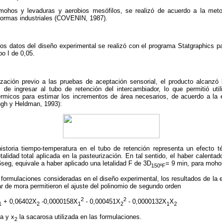
mohos y levaduras y aerobios mesófilos, se realizó de acuerdo a la metod
ormas industriales (COVENIN, 1987).
 los datos del diseño experimental se realizó con el programa Statgraphics
po I de 0,05.
zación previo a las pruebas de aceptación sensorial, el producto alcanzó
 de ingresar al tubo de retención del intercambiador, lo que permitió uti
rmicos para estimar los incrementos de área necesarios, de acuerdo a la 
ingh y Heldman, 1993):
storia tiempo-temperatura en el tubo de retención representa un efecto tér
etalidad total aplicada en la pasteurización. En tal sentido, el haber calent
seg, equivale a haber aplicado una letalidad F de 3D
= 9 min, para moho
150ºF
formulaciones consideradas en el diseño experimental, los resultados de la e
ar de mora permitieron el ajuste del polinomio de segundo orden
2
2
+ 0,06402X
-0,0000158X
- 0,000451X
- 0,0000132X
X
1
2
1
2
1
2
a y x
la sacarosa utilizada en las formulaciones.
2