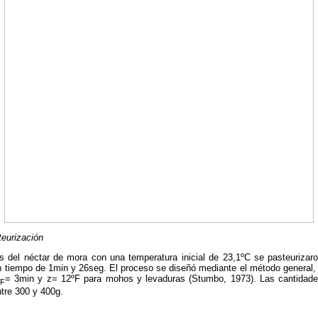
teurización
es del néctar de mora con una temperatura inicial de 23,1ºC se pasteurizar
 un tiempo de 1min y 26seg. El proceso se diseñó mediante el método genera
= 3min y z= 12ºF para mohos y levaduras (Stumbo, 1973). Las cantidades
ºF
ntre 300 y 400g.