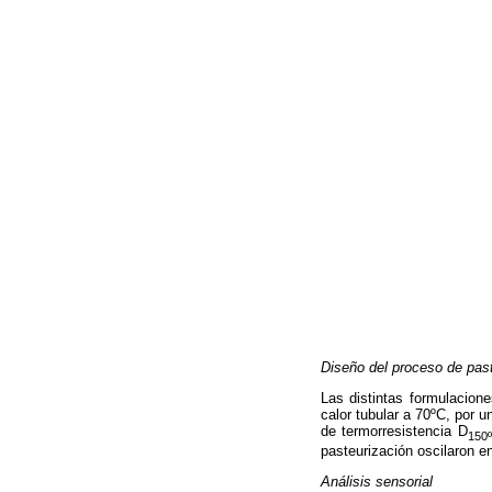
Diseño del proceso de pas
Las distintas formulacion
calor tubular a 70ºC, por
de termorresistencia D
150
pasteurización oscilaron e
Análisis sensorial