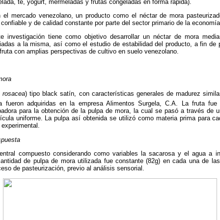
lada, té, yogurt, mermeladas y frutas congeladas en forma rápida).
n el mercado venezolano, un producto como el néctar de mora pasteurizado
 confiable y de calidad constante por parte del sector primario de la economía
te investigación tiene como objetivo desarrollar un néctar de mora medi
adas a la misma, así como el estudio de estabilidad del producto, a fin de 
 fruta con amplias perspectivas de cultivo en suelo venezolano.
mora
s rosacea
) tipo black satín, con características generales de madurez sim
a fueron adquiridas en la empresa Alimentos Surgela, C.A. La fruta fu
padora para la obtención de la pulpa de mora, la cual se pasó a través de 
ícula uniforme. La pulpa así obtenida se utilizó como materia prima para ca
 experimental.
spuesta
central compuesto considerando como variables la sacarosa y el agua a in
cantidad de pulpa de mora utilizada fue constante (82g) en cada una de las
so de pasteurización, previo al análisis sensorial.