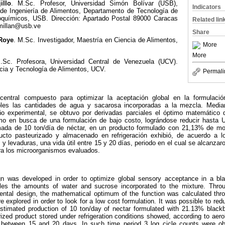
illo
.
M.Sc. Profesor, Universidad Simón Bolívar (USB),
Indicators
de Ingeniería de Alimentos, Departamento de Tecnología de
oquímicos, USB. Dirección: Apartado Postal 89000 Caracas
Related lin
fmillan@usb.ve
Share
Roye
. M.Sc. Investigador, Maestría en Ciencia de Alimentos,
More
More
.Sc. Profesora, Universidad Central de Venezuela (UCV).
encia y Tecnología de Alimentos, UCV.
Permali
central compuesto para optimizar la aceptación global en la formulac
les las cantidades de agua y sacarosa incorporadas a la mezcla. Medi
eño experimental, se obtuvo por derivadas parciales el óptimo matemático 
mo en busca de una formulación de bajo costo, lográndose reducir hasta
timada de 10 ton/día de néctar, en un producto formulado con 21,13% de m
cto pasteurizado y almacenado en refrigeración exhibió, de acuerdo a l
y levaduras, una vida útil entre 15 y 20 días, periodo en el cual se alcanzar
ara los microorganismos evaluados.
n was developed in order to optimize global sensory acceptance in a bla
bles the amounts of water and sucrose incorporated to the mixture. Thr
ental design, the mathematical optimum of the function was calculated throu
 explored in order to look for a low cost formulation. It was possible to r
 estimated production of 10 ton/day of nectar formulated with 21.13% blac
ized product stored under refrigeration conditions showed, according to aer
e between 15 and 20 days. In such time period 3 log cicle counts were o