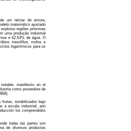
 de um néctar de amora,
modelo matemático ajustado
 explorou regiões próximas
m uma produção industrial
arose e 62,63% de água. O
róbios mesófilos, mofos e
ciclos logarítmicos para os
 notable, manifiesto en el
industria como poseedora de
1968).
frutas, estabilizados bajo
as a escala industrial, aún
roducción los comprendidos
donde todas las partes son
ma de diversos productos