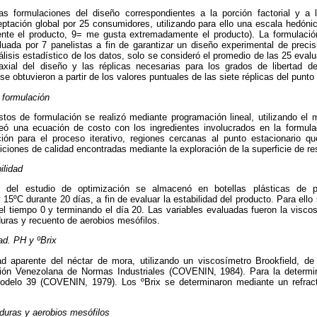
s formulaciones del diseño correspondientes a la porción factorial y a 
ptación global por 25 consumidores, utilizando para ello una escala hedóni
te el producto, 9= me gusta extremadamente el producto). La formulación
aluada por 7 panelistas a fin de garantizar un diseño experimental de preci
álisis estadístico de los datos, solo se consideró el promedio de las 25 eval
 axial del diseño y las réplicas necesarias para los grados de libertad del
se obtuvieron a partir de los valores puntuales de las siete réplicas del punto 
 formulación
stos de formulación se realizó mediante programación lineal, utilizando el 
teó una ecuación de costo con los ingredientes involucrados en la formul
ción para el proceso iterativo, regiones cercanas al punto estacionario que
ciones de calidad encontradas mediante la exploración de la superficie de r
ilidad
e del estudio de optimización se almacenó en botellas plásticas de pol
y 15ºC durante 20 días, a fin de evaluar la estabilidad del producto. Para ell
l tiempo 0 y terminando el día 20. Las variables evaluadas fueron la viscos
uras y recuento de aerobios mesófilos.
ad. PH y ºBrix
d aparente del néctar de mora, utilizando un viscosímetro Brookfield, d
sión Venezolana de Normas Industriales (COVENIN, 1984). Para la determin
odelo 39 (COVENIN, 1979). Los ºBrix se determinaron mediante un refr
uras y aerobios mesófilos