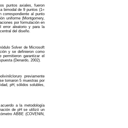
los puntos axiales, fueron
ca bimodal de 9 puntos (1=
 correspondiente al punto
sión uniforme (Montgomery,
uaciones por formulación en
 error aleatorio y para la
central del diseño.
módulo Solver de Microsoft
ación y se definieron como
 permitieron garantizar el
espuesta (Denardo, 2002).
ivinilcloruro previamente
o se tomaron 5 muestras por
idad, pH, sólidos solubles,
e acuerdo a la metodología
ación de pH se utilizó un
actómetro ABBE (COVENIN,