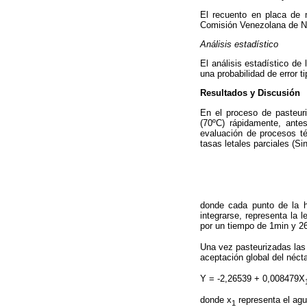
El recuento en placa de 
Comisión Venezolana de N
Análisis estadístico
El análisis estadístico de
una probabilidad de error ti
Resultados y Discusión
En el proceso de pasteuri
(70ºC) rápidamente, antes
evaluación de procesos té
tasas letales parciales (S
donde cada punto de la hi
integrarse, representa la l
por un tiempo de 1min y 26
Una vez pasteurizadas las 
aceptación global del néct
Y = -2,26539 + 0,008479X
donde x
representa el agu
1