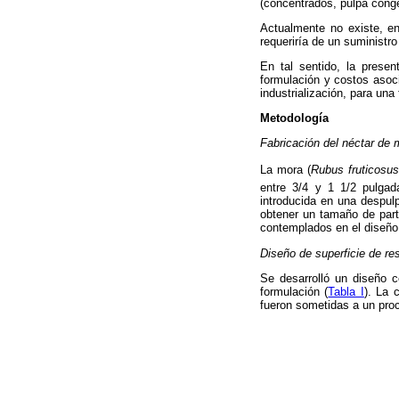
(concentrados, pulpa conge
Actualmente no existe, e
requeriría de un suministro
En tal sentido, la presen
formulación y costos asoci
industrialización, para una
Metodología
Fabricación del néctar de 
La mora (
Rubus fruticosu
entre 3/4 y 1 1/2 pulgad
introducida en una despul
obtener un tamaño de part
contemplados en el diseño
Diseño de superficie de re
Se desarrolló un diseño 
formulación (
Tabla I
). La 
fueron sometidas a un proce