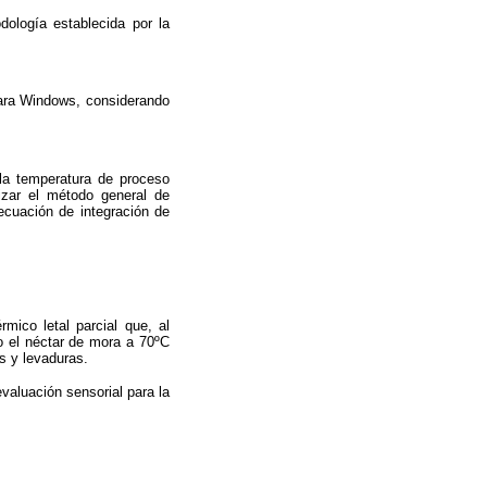
ología establecida por la
 para Windows, considerando
 la temperatura de proceso
lizar el método general de
ecuación de integración de
mico letal parcial que, al
ado el néctar de mora a 70ºC
s y levaduras.
valuación sensorial para la