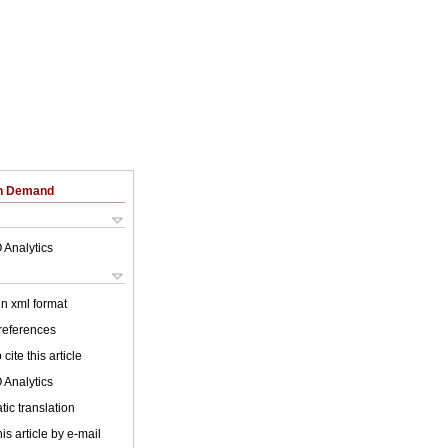
on Demand
 Analytics
 in xml format
 references
cite this article
 Analytics
ic translation
is article by e-mail