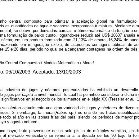
nho central composto para otimizar a aceitação global na formulação
is as quantidades de água e sacarose incorporadas à mistura. Mediante o 
imental, se obteve por derivadas parciais o ótimo matemático da função e se
 formulação de baixo custo, logrando-se reduzir até US$ 10607 anuais e
e néctar, em um produto formulado com 21,13% de amora, 16,24% de sac
rmazenado em refrigeração exibiu, de acordo as contagens obtidas de ae
tre 15 e 20 dias, período no qual se alcançaram contagens na ordem de três 
.
eño Central Compuesto / Modelo Matemático / Mora /
do: 06/10/2003. Aceptado: 13/10/2003
a industria de jugos y néctares pasteurizados ha exhibido un desarrollo
de jugos
per capita
a nivel mundial, lo cual ha permitido considerar a dicha 
significativos en el negocio de los alimentos en el siglo XX (Tressler
et al
., 
se ofertan actualmente una gran variedad de jugos y néctares de diversas 
rmicos. Sin embargo, la mora (
Rubus
sp.) es una de las frutas subutilizad
 todo el año en las zonas frías del país, siendo los periodos de mayor p
ayo y agosto-octubre.
una baya, fruta proveniente de un solo pistilo de múltiples semillas, en 
ón al mercado venezolano se remonta a la década de los 90 bajo la for