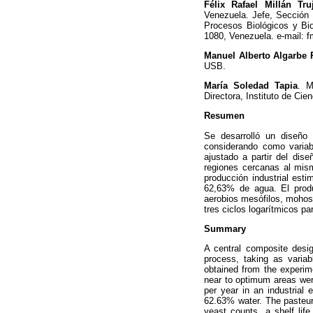
Félix Rafael Millán Truj
Venezuela. Jefe, Sección 
Procesos Biológicos y Bi
1080, Venezuela. e-mail: 
Manuel Alberto Algarbe 
USB.
María Soledad Tapia
. M
Directora, Instituto de Ci
Resumen
Se desarrolló un diseño 
considerando como variab
ajustado a partir del dis
regiones cercanas al mis
producción industrial es
62,63% de agua. El produ
aerobios mesófilos, mohos 
tres ciclos logarítmicos p
Summary
A central composite desig
process, taking as varia
obtained from the experim
near to optimum areas were
per year in an industrial
62.63% water. The pasteur
yeast counts, a shelf lif