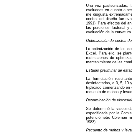
Una vez pasteurizadas, la
evaluadas en cuanto a ace
me disgusta extremadamen
central del diseño fue ev
1991). Para efectos del an
las porciones factorial y
evaluación de la curvatura 
Optimización de costos de
La optimización de los co
Excel. Para ello, se plan
restricciones de optimiza
mantenimiento de las condi
Estudio preliminar de estab
La formulación resultant
desinfectadas, a 0, 5, 10 
triplicado comenzando en e
recuento de mohos y levad
Determinación de viscosid
Se determinó la viscosida
especificada por la Comi
potenciómetro Cóleman m
1983).
Recuento de mohos y levad