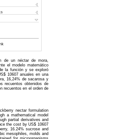
ks
nk
ión de un néctar de mora,
ante el modelo matemático
de la función y se exploró
 US$ 10607 anuales en una
ora, 16,24% de sacarosa y
os recuentos obtenidos de
on recuentos en el orden de
ckberry nectar formulation
ough a mathematical model
gh partial derivatives and
educe the cost by US$ 10607
kberry, 16.24% sucrose and
obic mesophiles, molds and
btained for microorganisms