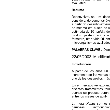
evaluated.
Resumo
Desenvolveu-se um dese
considerando como variáve
a partir do desenho exper
ao mesmo em busca de uma
estimada de 10 ton/dia d
produto pasteurizado e a
fermento, uma vida útil en
microorganismos avaliados
PALABRAS CLAVE
/ Dis
22/05/2003. Modifica
Introducción
A partir de los años 60 l
incremento de las ventas 
uno de los desarrollos más 
En el mercado venezolano 
distintos tratamientos té
cuando se produce durante
entre los meses de abril-m
La mora (
Rubus
sp.) es 
carnosas. Su introducci