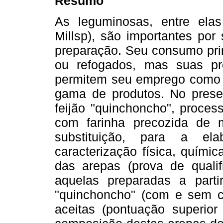
Resumo
As leguminosas, entre ela
Millsp), são importantes por 
preparação. Seu consumo pri
ou refogados, mas suas pro
permitem seu emprego como f
gama de produtos. No presen
feijão "quinchoncho", proce
com farinha precozida de m
substituição, para a el
caracterização física, químic
das arepas (prova de qualif
aquelas preparadas a parti
"quinchoncho" (com e sem ca
aceitas (pontuação superior