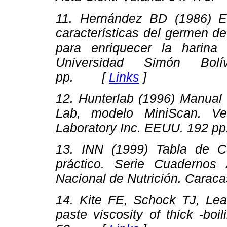
11. Hernández BD (1986)
E
características del germen d
para enriquecer la harina
Universidad Simón Bolí
pp. [
Links
]
12. Hunterlab (1996)
Manual 
Lab, modelo MiniScan
. Ve
Laboratory Inc. EEUU. 192
13. INN (1999)
Tabla de C
práctico
. Serie Cuadernos A
Nacional de Nutrición. Cara
14. Kite FE, Schock TJ, Le
paste viscosity of thick -boi