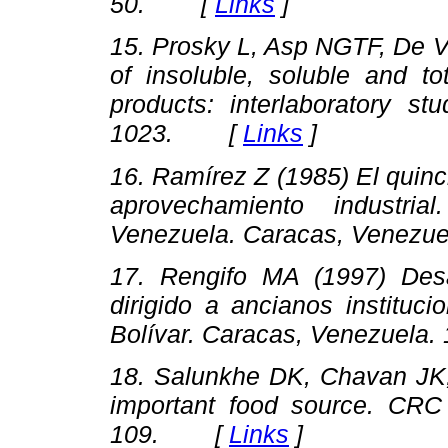
50
. [
Links
]
15. Prosky L, Asp NGTF, De V
of insoluble, soluble and to
products: interlaboratory st
1023. [
Links
]
16. Ramírez Z (1985)
El quinc
aprovechamiento industrial.
Venezuela. Caracas, Venez
17. Rengifo MA (1997)
Des
dirigido a ancianos institucio
Bolívar. Caracas, Venezuel
18. Salunkhe DK, Chavan JK
important food source.
CRC 
109. [
Links
]