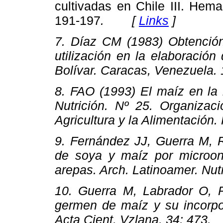
cultivadas en Chile III. Hema
191-197
. [
Links
]
7. Díaz CM (1983)
Obtenció
utilización en la elaboración
Bolívar. Caracas, Venezuel
8. FAO (1993) El maíz en la
Nutrición. Nº 25
. Organizac
Agricultura y la Alimentació
9. Fernández JJ, Guerra M, 
de soya y maíz por microon
arepas.
Arch. Latinoamer. Nutr
10. Guerra M, Labrador O, P
germen de maíz y su incorpo
Acta Cient. Vzlana. 34
: 473