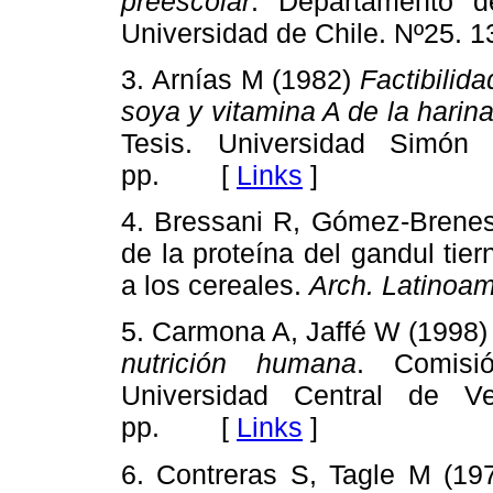
preescolar
. Departamento de
Universidad de Chile. Nº25
3. Arnías M (1982)
Factibilid
soya y vitamina A de la harin
Tesis. Universidad Simón 
pp. [
Links
]
4. Bressani R, Gómez-Brenes 
de la proteína del gandul tie
a los cereales.
Arch. Latinoam
5. Carmona A, Jaffé W (1998
nutrición humana
. Comisió
Universidad Central de V
pp. [
Links
]
6. Contreras S, Tagle M (19