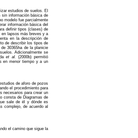
zar estudios de suelos. El
 sin información básica de
icho modelo fue parcialmente
erar información básica del
a definir tipos (clases) de
s, en lapsos más breves y a
enta en la descripción de
to de describir los tipos de
 de 30365ha de la planicie
e suelos. Adicionalmente se
eda
et al.
(2000b) permitió
os en menor tiempo y a un
 estudios de aforo de pozos
sando el procedimiento para
s necesarios para crear un
elo consta de Diagramas de
que sale de él y dónde es
ás complejo, de acuerdo al
ando el camino que sigue la