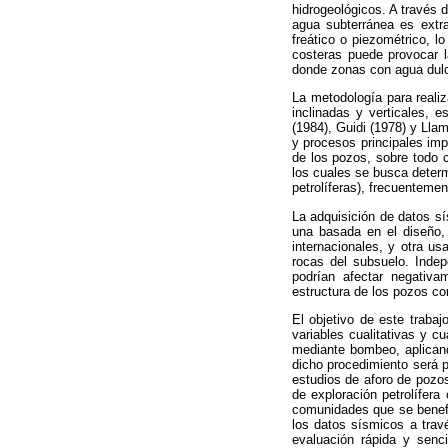
hidrogeológicos. A través 
agua subterránea es extra
freático o piezométrico, l
costeras puede provocar l
donde zonas con agua dulc
La metodología para realiz
inclinadas y verticales,
(1984), Guidi (1978) y Ll
y procesos principales imp
de los pozos, sobre todo 
los cuales se busca determ
petrolíferas), frecuenteme
La adquisición de datos s
una basada en el diseño, 
internacionales, y otra u
rocas del subsuelo. Indep
podrían afectar negativa
estructura de los pozos con
El objetivo de este trabaj
variables cualitativas y cu
mediante bombeo, aplicand
dicho procedimiento será p
estudios de aforo de pozo
de exploración petrolífera
comunidades que se benefic
los datos sísmicos a trav
evaluación rápida y senci