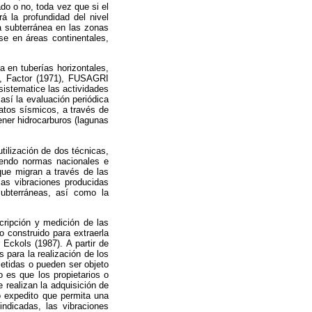
do o no, toda vez que si el
á la profundidad del nivel
ua subterránea en las zonas
se en áreas continentales,
a en tuberías horizontales,
), Factor (1971), FUSAGRI
istematice las actividades
así la evaluación periódica
atos sísmicos, a través de
ener hidrocarburos (lagunas
ilización de dos técnicas,
uiendo normas nacionales e
que migran a través de las
las vibraciones producidas
subterráneas, así como la
scripción y medición de las
zo construido para extraerla
Eckols (1987). A partir de
 para la realización de los
etidas o pueden ser objeto
o es que los propietarios o
 realizan la adquisición de
o expedito que permita una
indicadas, las vibraciones