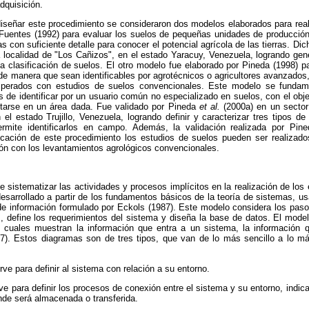
dquisición.
señar este procedimiento se consideraron dos modelos elaborados para reali
 Fuentes (1992) para evaluar los suelos de pequeñas unidades de producción
as con suficiente detalle para conocer el potencial agrícola de las tierras. D
a localidad de "Los Cañizos", en el estado Yaracuy, Venezuela, logrando gen
na clasificación de suelos. El otro modelo fue elaborado por Pineda (1998) par
 de manera que sean identificables por agrotécnicos o agricultores avanzado
esperados con estudios de suelos convencionales. Este modelo se fundam
es de identificar por un usuario común no especializado en suelos, con el obje
tarse en un área dada. Fue validado por Pineda
et al.
(2000a) en un sector
n el estado Trujillo, Venezuela, logrando definir y caracterizar tres tipos d
rmite identificarlos en campo. Además, la validación realizada por Pin
icación de este procedimiento los estudios de suelos pueden ser realizad
n con los levantamientos agrológicos convencionales.
e sistematizar las actividades y procesos implícitos en la realización de los
esarrollado a partir de los fundamentos básicos de la teoría de sistemas, u
 de información formulado por Eckols (1987). Este modelo considera los paso
s, define los requerimientos del sistema y diseña la base de datos. El mod
s cuales muestran la información que entra a un sistema, la información 
7). Estos diagramas son de tres tipos, que van de lo más sencillo a lo m
ve para definir al sistema con relación a su entorno.
rve para definir los procesos de conexión entre el sistema y su entorno, indic
onde será almacenada o transferida.