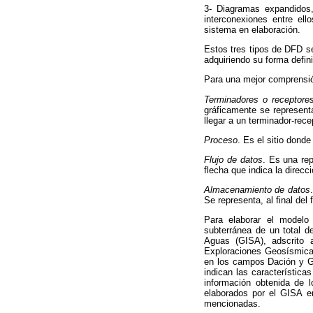
3- Diagramas expandidos,
interconexiones entre el
sistema en elaboración.
Estos tres tipos de DFD se
adquiriendo su forma defin
Para una mejor comprensión
Terminadores o receptore
gráficamente se represent
llegar a un terminador-rece
Proceso
. Es el sitio dond
Flujo de datos
. Es una re
flecha que indica la direcci
Almacenamiento de datos
Se representa, al final del
Para elaborar el modelo 
subterránea de un total d
Aguas (GISA), adscrito 
Exploraciones Geosísmicas
en los campos Dación y Ga
indican las característic
información obtenida de l
elaborados por el GISA e
mencionadas.