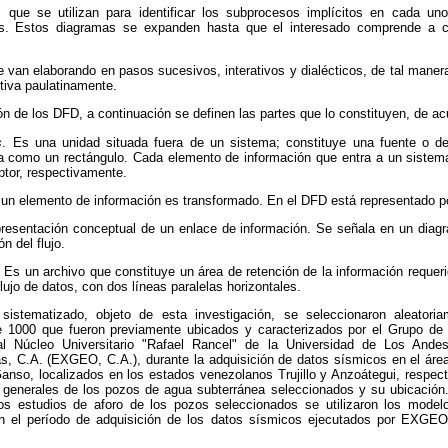
 que se utilizan para identificar los subprocesos implícitos en cada un
los. Estos diagramas se expanden hasta que el interesado comprende a c
 van elaborando en pasos sucesivos, interativos y dialécticos, de tal maner
itiva paulatinamente.
 de los DFD, a continuación se definen las partes que lo constituyen, de ac
s
. Es una unidad situada fuera de un sistema; constituye una fuente o de
a como un rectángulo. Cada elemento de información que entra a un sistema
ptor, respectivamente.
e un elemento de información es transformado. En el DFD está representado po
presentación conceptual de un enlace de información. Se señala en un diag
ón del flujo.
. Es un archivo que constituye un área de retención de la información reque
 flujo de datos, con dos líneas paralelas horizontales.
sistematizado, objeto de esta investigación, se seleccionaron aleato
e 1000 que fueron previamente ubicados y caracterizados por el Grupo de
al Núcleo Universitario "Rafael Rancel" de la Universidad de Los Ande
, C.A. (EXGEO, C.A.), durante la adquisición de datos sísmicos en el áre
nso, localizados en los estados venezolanos Trujillo y Anzoátegui, respec
as generales de los pozos de agua subterránea seleccionados y su ubicación.
os estudios de aforo de los pozos seleccionados se utilizaron los modelo
n el período de adquisición de los datos sísmicos ejecutados por EXGEO