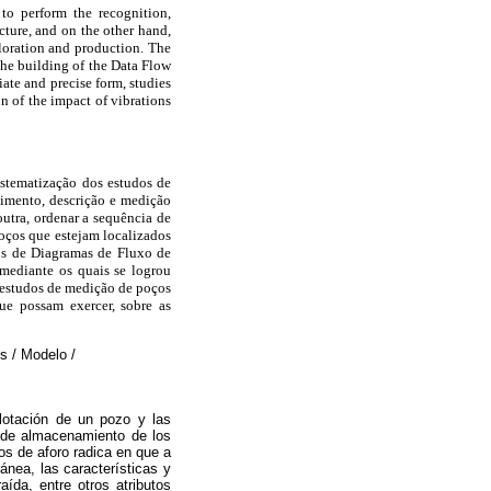
to perform the recognition,
cture, and on the other hand,
ploration and production. The
he building of the Data Flow
iate and precise form, studies
n of the impact of vibrations
istematização dos estudos de
cimento, descrição e medição
outra, ordenar a sequência de
oços que estejam localizados
os de Diagramas de Fluxo de
mediante os quais se logrou
e estudos de medição de poços
ue possam exercer, sobre as
s / Modelo /
lotación de un pozo y las
te de almacenamiento de los
os de aforo radica en que a
ánea, las características y
aída, entre otros atributos