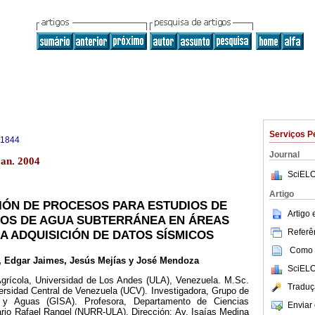
Serviços P
-1844
Journal
jan. 2004
SciELO
Artigo
IÓN DE PROCESOS PARA ESTUDIOS DE
Artigo
OS DE AGUA SUBTERRÁNEA EN ÁREAS
Referên
LA ADQUISICIÓN DE DATOS SÍSMICOS
Como c
, Edgar Jaimes, Jesús Mejías y José Mendoza
SciELO
grícola, Universidad de Los Andes (ULA), Venezuela. M.Sc.
Traduç
ersidad Central de Venezuela (UCV). Investigadora, Grupo de
s y Aguas (GISA). Profesora, Departamento de Ciencias
Enviar 
ario Rafael Rangel (NURR-ULA). Dirección: Av. Isaías Medina