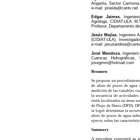
Angarita, Sector Carmona. 
e-mail: pineida@cantv.net
Edgar Jaimes.
Ingenie
Agrólogo, CIDIAT-ULA. M.S
Profesor, Departamento de
Jesús Mejías.
Ingeniero 
(CIDIAT-ULA). Investigad
e-mail: jesusandrea@cantv
José Mendoza.
Ingenier
Cuencas Hidrográficas,
josegmm@hotmail.com
Resumen
Se propone un procedimiento,
de aforo de pozos de agua s
medición de las variables cua
la secuencia de actividades
estén localizados en áreas s
de Flujo de Datos (DFD): DF
se logró determinar la secuen
aforo de pozos de agua subt
ejercer, sobre las característ
Summary
A procedure expressed as a 