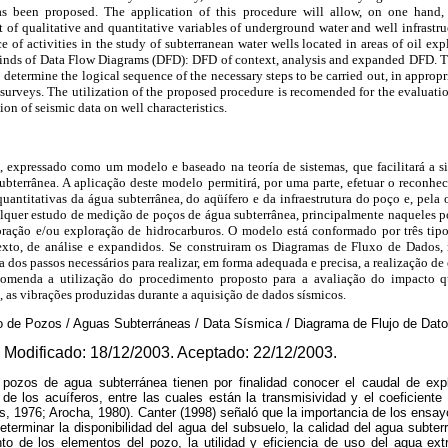
s been proposed. The application of this procedure will allow, on one hand, 
of qualitative and quantitative variables of underground water and well infrastru
ce of activities in the study of subterranean water wells located in areas of oil ex
 kinds of Data Flow Diagrams (DFD): DFD of context, analysis and expanded DFD. T
determine the logical sequence of the necessary steps to be carried out, in appropr
 surveys. The utilization of the proposed procedure is recomended for the evaluatio
on of seismic data on well characteristics.
expressado como um modelo e baseado na teoría de sistemas, que facilitará a s
bterrânea. A aplicação deste modelo permitirá, por uma parte, efetuar o reconhe
 quantitativas da água subterrânea, do aqüífero e da infraestrutura do poço e, pela 
alquer estudo de medição de poços de água subterrânea, principalmente naqueles p
oração e/ou exploração de hidrocarburos. O modelo está conformado por três tip
to, de análise e expandidos. Se construiram os Diagramas de Fluxo de Dados, 
a dos passos necessários para realizar, em forma adequada e precisa, a realização d
comenda a utilização do procedimento proposto para a avaliação do impacto q
as, as vibrações produzidas durante a aquisição de dados sísmicos.
ro de Pozos / Aguas Subterráneas / Data Sísmica / Diagrama de Flujo de Dato
 Modificado: 18/12/2003. Aceptado: 22/12/2003.
 pozos de agua subterránea tienen por finalidad conocer el caudal de exp
s de los acuíferos, entre las cuales están la transmisividad y el coeficien
 1976; Arocha, 1980). Canter (1998) señaló que la importancia de los ensay
eterminar la disponibilidad del agua del subsuelo, la calidad del agua subterr
to de los elementos del pozo, la utilidad y eficiencia de uso del agua extr