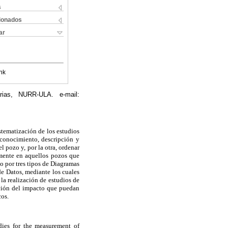
s
cionados
ar
nk
rias, NURR-ULA. e-mail:
stematización de los estudios
econocimiento, descripción y
l pozo y, por la otra, ordenar
lmente en aquellos pozos que
o por tres tipos de Diagramas
e Datos, mediante los cuales
 la realización de estudios de
ación del impacto que puedan
cos.
udies for the measurement of