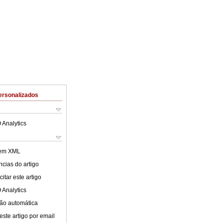
ersonalizados
 Analytics
 em XML
cias do artigo
itar este artigo
 Analytics
ão automática
este artigo por email