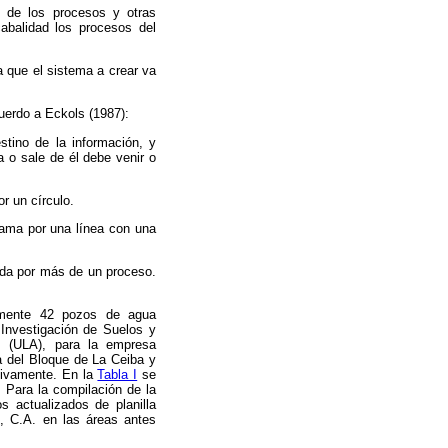
o de los procesos y otras
abalidad los procesos del
a que el sistema a crear va
uerdo a Eckols (1987):
stino de la información, y
 o sale de él debe venir o
r un círculo.
rama por una línea con una
rida por más de un proceso.
riamente 42 pozos de agua
 Investigación de Suelos y
s (ULA), para la empresa
a del Bloque de La Ceiba y
tivamente. En la
Tabla I
se
 Para la compilación de la
s actualizados de planilla
, C.A. en las áreas antes