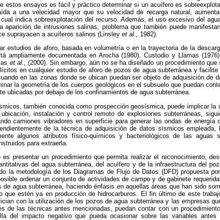
de estos ensayos es fácil y práctico determinar si un acuífero es sobreexplota
ída a una velocidad mayor que su velocidad de recarga natural, aumentar
o cual indica sobreexplotación del recurso. Además, el uso excesivo del ag
a aparición de intrusiones salinas, problema que también puede manifestar
e suprayacen a acuíferos salinos (Linsley
et al.,
1982).
ar estudios de aforo, basada en volumetría o en la trayectoria de la descarg
 está ampliamente documentada en Arocha (1980), Custodio y Llamas (1976
amas
et al.,
(2000). Sin embargo, aún no se ha diseñado un procedimiento que s
lícitos en cualquier estudio de aforo de pozos de agua subterránea y facilite 
cuando en las zonas donde se ubican puedan ser objeto de adquisición de d
inar la geometría de los cuerpos geológicos en el subsuelo que puedan cont
nte ubicadas por debajo de los confinamientos de agua subterránea.
ísmicos, también conocida como prospección geosísmica, puede implicar la ut
ubicación, instalación y control remoto de explosiones subterráneas, sig
sando camiones vibradores en superficie para generar las ondas de energía 
endientemente de la técnica de adquisición de datos sísmicos empleada, 
mente algunos atributos físico-químicos y bacteriológicos de las aguas 
struidos para extraerla.
o es presentar un procedimiento que permita realizar el reconocimiento, de
antitativas del agua subterránea, del acuífero y de la infraestructura del po
o la metodología de los Diagramas de Flujo de Datos (DFD) propuesta por 
osible ordenar un conjunto de actividades de campo y de gabinete requeridas
s de agua subterránea, haciendo énfasis en aquellas áreas que han sido som
 o que estén ya en producción de hidrocarburos. El fin último de este trabaj
ian con la utilización de los pozos de agua subterránea y las empresas que
és de las técnicas antes mencionadas, puedan contar con un procedimient
lla del impacto negativo que pueda ocasionar sobre las variables antes 