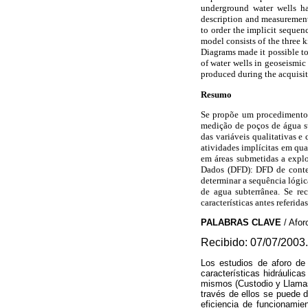
underground water wells ha
description and measurement 
to order the implicit sequen
model consists of the three
Diagrams made it possible to 
of water wells in geoseismic
produced during the acquisiti
Resumo
Se propõe um procedimento, 
medição de poços de água su
das variáveis qualitativas e
atividades implícitas em qu
em áreas submetidas a expl
Dados (DFD): DFD de contex
determinar a sequência lógic
de agua subterrânea. Se re
características antes referid
PALABRAS CLAVE
/ Afo
Recibido: 07/07/2003.
Los estudios de aforo de
características hidráulica
mismos (Custodio y Llamas,
través de ellos se puede d
eficiencia de funcionamien