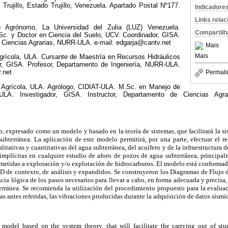
Trujillo, Estado Trujillo, Venezuela. Apartado Postal Nº177.
Indicadore
Links rela
ro Agrónomo, La Universidad del Zulia (LUZ) Venezuela.
Compartilh
c. y Doctor en Ciencia del Suelo, UCV. Coordinador, GISA.
 Ciencias Agrarias, NURR-ULA. e-mail: edgarja@cantv.net
Mais
Mais
Agrícola, ULA. Cursante de Maestría en Recursos Hidráulicos
or, GISA. Profesor, Departamento de Ingeniería, NURR-ULA.
.net
Permali
o Agrícola, ULA. Agrólogo, CIDIAT-ULA. M.Sc. en Manejo de
 ULA. Investigador, GISA. Instructor, Departamento de Ciencias Agra
 expresado como un modelo y basado en la teoría de sistemas, que facilitará la si
ubterránea. La aplicación de este modelo permitirá, por una parte, efectuar el r
litativas y cuantitativas del agua subterránea, del acuífero y de la infraestructura de
 implícitas en cualquier estudio de aforo de pozos de agua subterránea, principa
ometidas a exploración y/o explotación de hidrocarburos. El modelo está conformad
D de contexto, de análisis y expandidos. Se construyeron los Diagramas de Flujo d
cia lógica de los pasos necesarios para llevar a cabo, en forma adecuada y precisa,
erránea. Se recomienda la utilización del procedimiento propuesto para la evalu
icas antes referidas, las vibraciones producidas durante la adquisición de datos sísmi
model based on the system theory, that will facilitate the carrying out of st