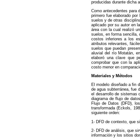
producidas durante dicha a
Como antecedentes para di
primero fue elaborado por
suelos y de otras disciplin
aplicado por su autor en l
área con la cual realizó u
suelos, en forma sencilla,
costos inferiores a los 
atributos relevantes, fácil
suelos que puedan presen
aluvial del río Motatán, e
elaboró una clave que pe
comprobar que con la apl
costo menor en comparació
Materiales y Métodos
El modelo diseñado a fin d
de agua subterránea, fue d
el desarrollo de sistemas
diagrama de flujo de dato
Flujo de Datos (DFD), lo
transformada (Eckols, 198
siguiente orden:
1- DFD de contexto, que sir
2- DFD de análisis, que si
información y los sitios d