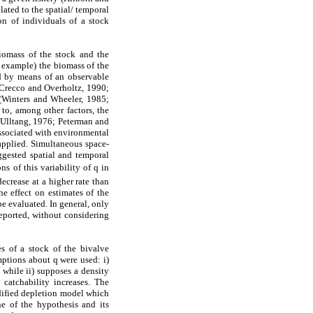
ated to the spatial/ temporal
ion of individuals of a stock
biomass of the stock and the
r example) the biomass of the
ed by means of an observable
 Crecco and Overholtz, 1990;
(Winters and Wheeler, 1985;
 to, among other factors, the
 (Ulltang, 1976; Peterman and
associated with environmental
 applied. Simultaneous space-
ggested spatial and temporal
ns of this variability of q in
ecrease at a higher rate than
e effect on estimates of the
be evaluated. In general, only
eported, without considering
es of a stock of the bivalve
ptions about q were used: i)
 while ii) supposes a density
 catchability increases. The
odified depletion model which
ne of the hypothesis and its