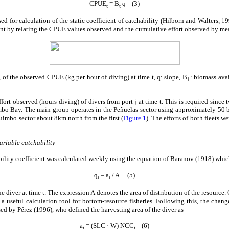
CPUE
= B
q (3)
t
t
 for calculation of the static coefficient of catchability (Hilborn and Walters, 19
ent by relating the CPUE values observed and the cumulative effort observed by me
g of the observed CPUE (kg per hour of diving) at time t, q: slope, B
: biomass avai
1
ort observed (hours diving) of divers from port j at time t. This is required since 
bo Bay. The main group operates in the Peñuelas sector using approximately 50 bo
uimbo sector about 8km north from the first (
Figure 1
). The efforts of both fleets 
riable catchability
ability coefficient was calculated weekly using the equation of Baranov (1918) whic
q
= a
/ A (5)
t
t
he diver at time t. The expression A denotes the area of distribution of the resourc
 useful calculation tool for bottom-resource fisheries. Following this, the chan
ed by Pérez (1996), who defined the harvesting area of the diver as
a
= (SLC · W) NCC
(6)
t
t