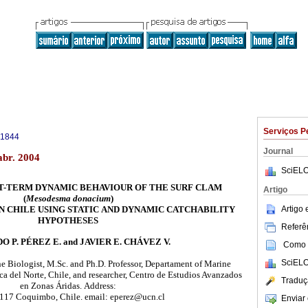
Serviços P
-1844
Journal
abr. 2004
SciELO
T-TERM DYNAMIC BEHAVIOUR
OF THE SURF CLAM
Artigo
(
Mesodesma donacium
)
Artigo
 CHILE USING STATIC
AND DYNAMIC CATCHABILITY
HYPOTHESES
Referên
 P. PÉREZ E. and JAVIER E. CHÁVEZ V.
Como c
SciELO
e Biologist, M.Sc. and Ph.D. Professor, Departament of Marine
a del Norte, Chile, and researcher, Centro de Estudios Avanzados
Traduç
en Zonas Áridas.
Address:
 117 Coquimbo, Chile. email: eperez@ucn.cl
Enviar 