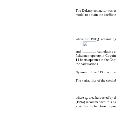
The DeLury estimator was used
model to obtain the coeffici
where ln(CPUE
): natural lo
t
and
cumulative eff
fishermen operate in Coquim
14 boats operates in the Coq
the calculations.
Dynamic of the CPUE with va
The variability of the catch
where a
: area harvested by t
t
(1994) recommended this as a
given by the function propos