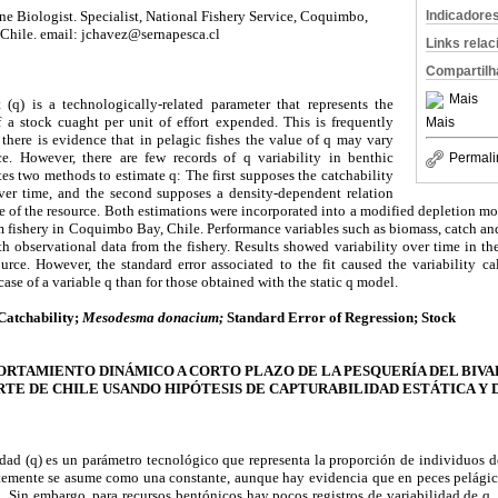
ne Biologist. Specialist, National Fishery Service, Coquimbo,
Indicadore
Chile. email: jchavez@sernapesca.cl
Links rela
Compartilh
Mais
t (q) is a technologically-related parameter that represents the
f a stock cuaght per unit of effort expended. This is frequently
Mais
there is evidence that in pelagic fishes the value of q may vary
e. However, there are few records of q variability in benthic
Permali
tes two methods to estimate q: The first supposes the catchability
over time, and the second supposes a density-dependent relation
 of the resource. Both estimations were incorporated into a modified depletion mo
ishery in Coquimbo Bay, Chile. Performance variables such as biomass, catch and 
h observational data from the fishery. Results showed variability over time in th
urce. However, the standard error associated to the fit caused the variability ca
case of a variable q than for those obtained with the static q model.
Catchability
;
Mesodesma donacium
;
Standard Error of Regression
;
Stock
RTAMIENTO DINÁMICO A CORTO PLAZO DE LA PESQUERÍA DEL BIV
RTE DE CHILE USANDO HIPÓTESIS DE CAPTURABILIDAD ESTÁTICA Y 
idad (q) es un parámetro tecnológico que representa la proporción de individuos 
temente se asume como una constante, aunque hay evidencia que en peces pelágic
. Sin embargo, para recursos bentónicos hay pocos registros de variabilidad de q.