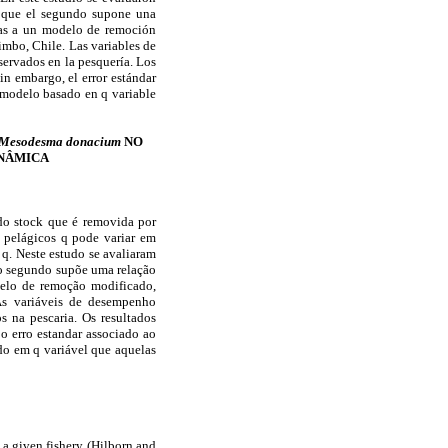
s que el segundo supone una
das a un modelo de remoción
mbo, Chile. Las variables de
servados en la pesquería. Los
in embargo, el error estándar
l modelo basado en q variable
Mesodesma donacium
NO
INÂMICA
 do stock que é removida por
 pelágicos q pode variar em
 q. Neste estudo se avaliaram
 o segundo supõe uma relação
elo de remoção modificado,
As variáveis de desempenho
s na pescaria. Os resultados
o erro estandar associado ao
do em q variável que aquelas
 a given fishery (Hilborn and