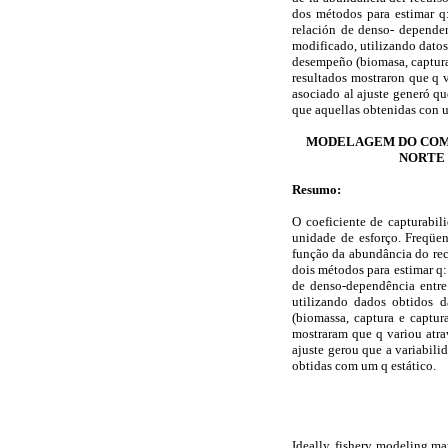
dos métodos para estimar q
relación de denso- depende
modificado, utilizando dato
desempeño (biomasa, captura 
resultados mostraron que q v
asociado al ajuste generó qu
que aquellas obtenidas con u
MODELAGEM DO COMP
NORTE 
Resumo:
O coeficiente de capturabil
unidade de esforço. Freqüe
função da abundância do recu
dois métodos para estimar q
de denso-dependência entr
utilizando dados obtidos 
(biomassa, captura e captur
mostraram que q variou atra
ajuste gerou que a variabil
obtidas com um q estático.
Ideally, fishery modeling ma