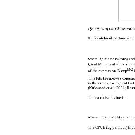
Dynamics of the CPUE with 
If the catchability does not 
where B
: biomass (tons) an
t
t, and M: natural weekly mor
M/2
of the expression B exp
i
This lets the above expressi
is the average weight at tha
(Kirkwood
et al
., 2001; Rest
The catch is obtained as
where q: catchability (per ho
The CPUE (kg per hour) is o