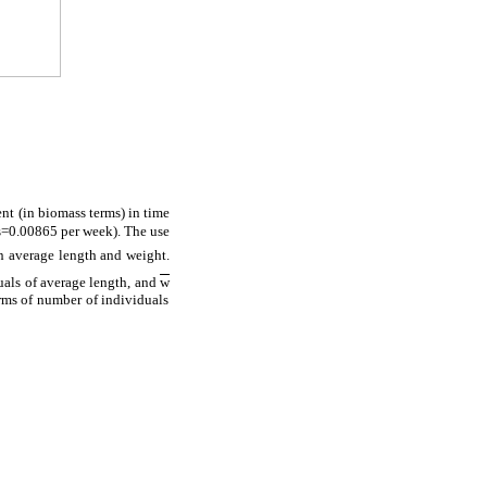
ent (in biomass terms) in time
0.00865 per week). The use
an average length and weight.
uals of average length, and
w
erms of number of individuals