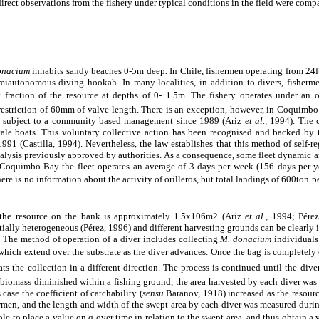
irect observations from the fishery under typical conditions in the field were comp
onacium
inhabits sandy beaches 0-5m deep
.
In Chile, fishermen operating from 24
miautonomous diving hookah. In many localities, in addition to divers, fisherm
that fraction of the resource at depths of 0- 1.5m. The fishery operates under a
restriction of 60mm of valve length. There is an exception, however, in Coquimbo
n subject to a community based management since 1989 (Ariz
et al.,
1994). The 
cale boats. This voluntary collective action has been recognised and backed b
1991 (Castilla, 1994). Nevertheless, the law establishes that this method of self-re
nalysis previously approved by authorities. As a consequence, some fleet dynamic
Coquimbo Bay the fleet operates an average of 3 days per week (156 days per ye
re is no information about the activity of orilleros, but total landings of 600ton p
f the resource on the bank is approximately 1.5x106m2 (Ariz
et al.,
1994; Pérez
patially heterogeneous (Pérez, 1996) and different harvesting grounds can be clearl
. The method of operation of a diver includes collecting
M. donacium
individuals
) which extend over the substrate as the diver advances. Once the bag is completely
ats the collection in a different direction. The process is continued until the diver
 biomass diminished within a fishing ground, the area harvested by each diver was i
 case the coefficient of catchability (
sensu
Baranov, 1918) increased as the resour
rmen, and the length and width of the swept area by each diver was measured durin
ble to place a value on q over time in relation to the swept area, and thus obtain a v