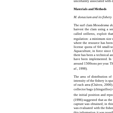
uncertainty associated with d
Materials and Methods
M. donacium and its fishery
The surf clam
Mesodesma d
harvest the clam using a se
called orilleros, exploit 
regulation: a minimum size 
where the resource has bee
license quota of 64 small-s
Aquaculture, in force since 
there has been a technical a
have been implemented. In 
around 1500tons per year. The
al
., 1998).
The area of distribution o
intensity of the fishery is s
of each area (Chávez, 2000)
collector bags (chinguillos
the initial position and repe
(1996) suggested that as the
capture was obtained; in this
was evaluated with the fishe
this information it was possi