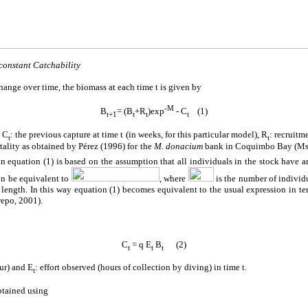
constant Catchability
change over time, the biomass at each time t is given by
-M
B
= (B
+R
)exp
- C
(1)
t+1
t
t
t
d C
: the previous capture at time t (in weeks, for this particular model), R
: recruitm
t
t
tality as obtained by Pérez (1996) for the
M. donacium
bank in Coquimbo Bay (Ms=
n equation (1) is based on the assumption that all individuals in the stock have 
on be equivalent to
, where
is the number of individ
t length. In this way equation (1) becomes equivalent to the usual expression in t
repo, 2001).
C
= q E
B
(2)
t
t
t
ur) and E
: effort observed (hours of collection by diving) in time t.
t
btained using