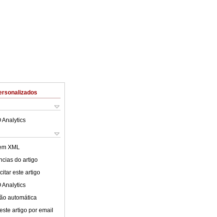
ersonalizados
 Analytics
 em XML
cias do artigo
itar este artigo
 Analytics
ão automática
este artigo por email