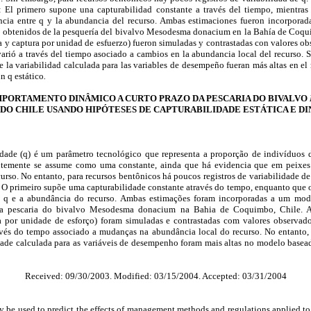
: El primero supone una capturabilidad constante a través del tiempo, mientra
ncia entre q y la abundancia del recurso. Ambas estimaciones fueron incorpora
s obtenidos de la pesquería del bivalvo Mesodesma donacium en la Bahía de Coqui
y captura por unidad de esfuerzo) fueron simuladas y contrastadas con valores ob
arió a través del tiempo asociado a cambios en la abundancia local del recurso. S
e la variabilidad calculada para las variables de desempeño fueran más altas en e
n q estático
.
ORTAMENTO DINÂMICO A CURTO PRAZO DA PESCARIA DO BIVALVO
DO CHILE USANDO HIPÓTESES DE CAPTURABILIDADE ESTÁTICA E D
idade (q) é um parâmetro tecnológico que representa a proporção de indivíduos
ntemente se assume como uma constante, ainda que há evidencia que em peixes
rso. No entanto, para recursos bentônicos há poucos registros de variabilidade de
: O primeiro supõe uma capturabilidade constante através do tempo, enquanto que
e q e a abundância do recurso. Ambas estimações foram incorporadas a um mod
da pescaria do bivalvo Mesodesma donacium na Bahia de Coquimbo, Chile. 
a por unidade de esforço) foram simuladas e contrastadas com valores observado
vés do tempo associado a mudanças na abundância local do recurso. No entanto, 
idade calculada para as variáveis de desempenho foram mais altas no modelo basea
Received: 09/30/2003. Modified: 03/15/2004. Accepted: 03/31/2004
y be used to predict the effects of management methods and regulations applied to