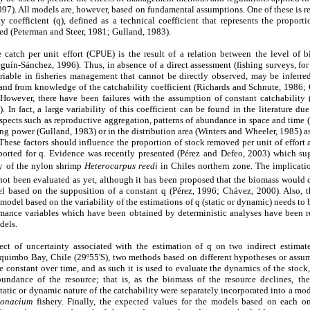
997). All models are, however, based on fundamental assumptions. One of these is rel
y coefficient (q), defined as a technical coefficient that represents the proport
ied (Peterman and Steer, 1981; Gulland, 1983).
 catch per unit effort (CPUE) is the result of a relation between the level of 
reguín-Sánchez, 1996). Thus, in absence of a direct assessment (fishing surveys, fo
riable in fisheries management that cannot be directly observed, may be inferr
and from knowledge of the catchability coefficient (Richards and Schnute, 1986;
wever, there have been failures with the assumption of constant catchability 
 In fact, a large variability of this coefficient can be found in the literature due
aspects such as reproductive aggregation, patterns of abundance in space and time
hing power (Gulland, 1983) or in the distribution area (Winters and Wheeler, 1985) 
 These factors should influence the proportion of stock removed per unit of effort
eported for q. Evidence was recently presented (Pérez and Defeo, 2003) which su
ery of the nylon shrimp
Heterocarpus reedi
in Chiles northern zone. The implicatio
not been evaluated as yet, although it has been proposed that the biomass would d
l based on the supposition of a constant q (Pérez, 1996; Chávez, 2000). Also, th
model based on the variability of the estimations of q (static or dynamic) needs to 
formance variables which have been obtained by deterministic analyses have been r
dels.
fect of uncertainty associated with the estimation of q on two indirect estimat
quimbo Bay, Chile (29º55'S), two methods based on different hypotheses or assum
be constant over time, and as such it is used to evaluate the dynamics of the stock,
ndance of the resource; that is, as the biomass of the resource declines, the
static or dynamic nature of the catchability were separately incorporated into a m
donacium
fishery. Finally, the expected values for the models based on each o