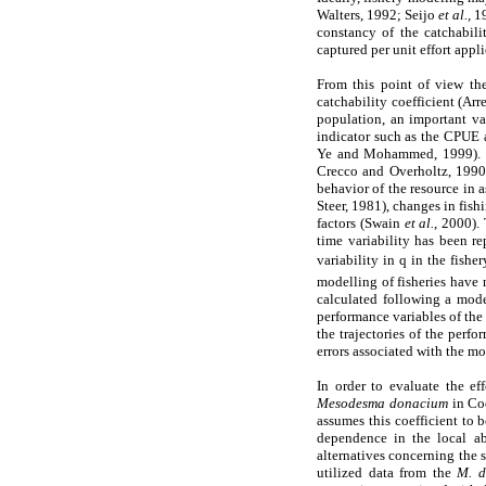
Walters, 1992; Seijo
et al.,
1
constancy of the catchabilit
captured per unit effort appl
From this point of view the
catchability coefficient (Ar
population, an important va
indicator such as the CPUE 
Ye and Mohammed, 1999). Ho
Crecco and Overholtz, 1990).
behavior of the resource in 
Steer, 1981), changes in fis
factors (Swain
et al.
, 2000).
time variability has been r
variability in q in the fish
modelling of fisheries have 
calculated following a mode
performance variables of the 
the trajectories of the per
errors associated with the mo
In order to evaluate the ef
Mesodesma donacium
in Co
assumes this coefficient to 
dependence in the local abu
alternatives concerning the 
utilized data from the
M. 