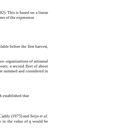
92). This is based on a linear
ans of the expression
lable before the first harvest,
two organizations of artisanal
ats; a second fleet of about
were summed and considered in
h established that
e. Caddy (1975) and Seijo
et al
.
ge in the value of q would be