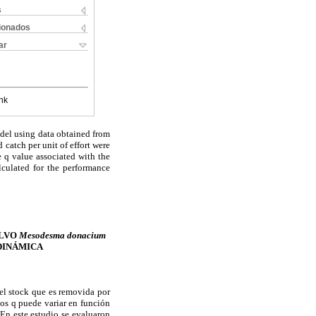
s
cionados
ar
nk
del using data obtained from
catch per unit of effort were
e q value associated with the
lculated for the performance
ALVO
Mesodesma donacium
DINÁMICA
del stock que es removida por
os q puede variar en función
 En este estudio se evaluaron