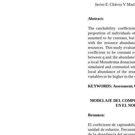
Javier E. Chávez V. Mari
Abstract:
The catchability coefficien
proportion of individuals o
assumed to be constant, but 
with the resource abundanc
resources. This study evalua
coefficient to be constant 
between q and the abundance
a local Mesodesma donacium f
simulated and contrasted wit
local abundance of the reso
variables to be higher in the 
KEYWORDS
:
Assessment
;
MODELAJE DEL COMPO
EN EL NO
Resumen:
El coeficiente de capturabil
unidad de esfuerzo. Frecuen
de la abundancia del recurso