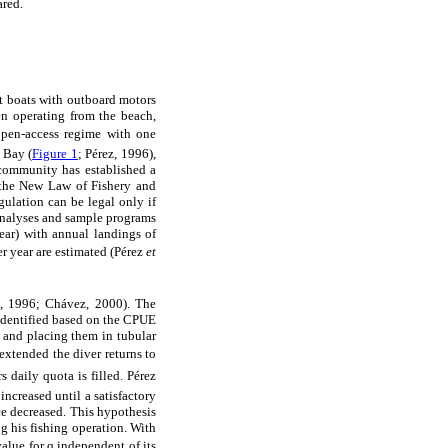
ared.
ft boats with outboard motors
en operating from the beach,
n open-access regime with one
 Bay (
Figure 1
; Pérez, 1996),
community has established a
y the New Law of Fishery and
gulation can be legal only if
 analyses and sample programs
ar) with annual landings of
er year are estimated (Pérez
et
, 1996; Chávez, 2000). The
y identified based on the CPUE
 and placing them in tubular
 extended the diver returns to
s daily quota is filled. Pérez
ncreased until a satisfactory
ce decreased. This hypothesis
g his fishing operation. With
alue for q independent of its