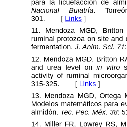
para la licuefacción de al
Nacional Buiatría
. Torre
301. [
Links
]
11. Mendoza MGD, Britton 
ruminal protozoa on site and 
fermentation.
J. Anim. Sci. 71
12. Mendoza MGD, Britton RA,
and urea level on
in vitro
s
activity of ruminal microorg
315-325. [
Links
]
13. Mendoza MGD, Ortega M
Modelos matemáticos para ev
almidón.
Tec. Pec. Méx. 38
: 
14. Miller FR, Lowrey RS,