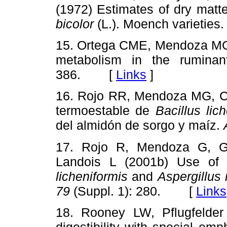
(1972) Estimates of dry matt
bicolor
(L.). Moench varieties
15. Ortega CME, Mendoza MG 
metabolism in the rumina
386. [
Links
]
16. Rojo RR, Mendoza MG, C
termoestable de
Bacillus lic
del almidón de sorgo y maíz.
17. Rojo R, Mendoza G, G
Landois L (2001b) Use of
licheniformis
and
Aspergillus 
79
(Suppl. 1): 280. [
Links
18. Rooney LW, Pflugfelder 
digestibility with special e