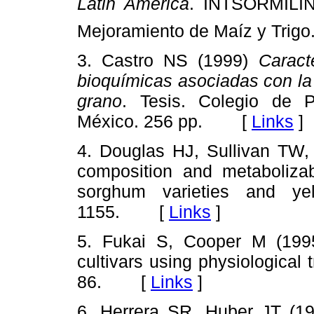
Latin America
. INTSORMILIN
Mejoramiento de Maíz y Trig
3. Castro NS (1999)
Caract
bioquímicas asociadas con la 
grano
. Tesis. Colegio de P
México. 256 pp. [
Links
]
4. Douglas HJ, Sullivan TW,
composition and metabolizab
sorghum varieties and y
1155. [
Links
]
5. Fukai S, Cooper M (1995
cultivars using physiological t
86. [
Links
]
6. Herrera SR, Huber JT (198