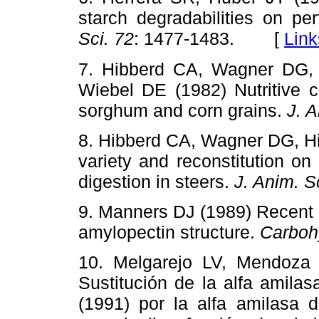
starch degradabilities on pe
Sci. 72
: 1477-1483. [
Link
7. Hibberd CA, Wagner DG,
Wiebel DE (1982) Nutritive cha
sorghum and corn grains.
J. A
8. Hibberd CA, Wagner DG, Hi
variety and reconstitution on
digestion in steers.
J. Anim. S
9. Manners DJ (1989) Recent 
amylopectin structure.
Carboh
10. Melgarejo LV, Mendoza
Sustitución de la alfa amila
(1991) por la alfa amilasa 