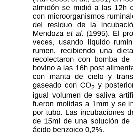
almidón se midió a las 12h
con microorganismos ruminale
del residuo de la incubaci
Mendoza
et al
. (1995). El pr
veces, usando líquido rumi
rumen, recibiendo una die
recolectaron con bomba de 
bovino a las 16h post alimentac
con manta de cielo y trans
gaseado con CO
y posterio
2
igual volumen de saliva arti
fueron molidas a 1mm y se i
por tubo. Las incubaciones d
de 15ml de una solución de 
ácido benzoico 0,2%.