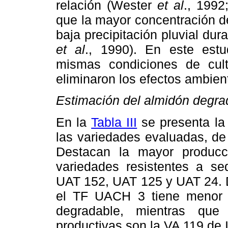
relación (Wester
et al
., 1992
que la mayor concentración d
baja precipitación pluvial dur
et al
., 1990). En este est
mismas condiciones de cult
eliminaron los efectos ambien
Estimación del almidón degra
En la
Tabla III
se presenta la
las variedades evaluadas, de
Destacan la mayor producc
variedades resistentes a seq
UAT 152, UAT 125 y UAT 24. D
el TF UACH 3 tiene menor 
degradable, mientras que
productivas son la VA 119 de 