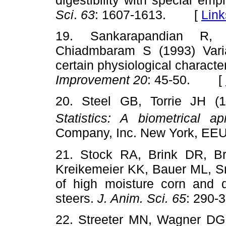
Sci
.
63
: 1607-1613. [
Link
19. Sankarapandian R, 
Chiadmbaram S (1993) Variab
certain physiological characte
Improvement
20
: 45-50. [
20. Steel GB, Torrie JH (
Statistics: A biometrical ap
Company, Inc. New York, E
21. Stock RA, Brink DR, B
Kreikemeier KK, Bauer ML, S
of high moisture corn and dr
steers.
J. Anim. Sci. 65
: 290
22. Streeter MN, Wagner DG