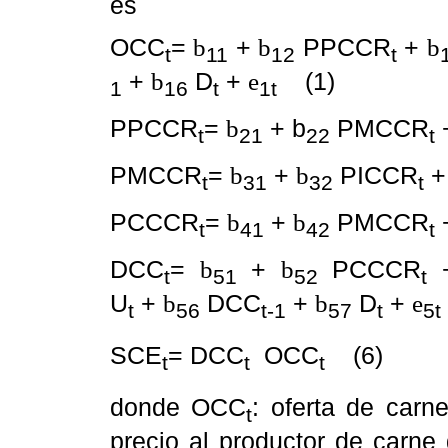
es
OCC
=
+
PPCCR
+
b
b
b
t
11
12
t
+
D
+
(1)
b
e
1
16
t
1t
PPCCR
=
+ b
PMCCR
b
t
21
22
t
PMCCR
=
+
PICCR
b
b
t
31
32
t
PCCCR
=
+
PMCCR
b
b
t
41
42
t
DCC
=
+
PCCCR
b
b
t
51
52
t
U
+
DCC
+
D
+
b
b
e
t
56
t-1
57
t
5t
SCE
= DCC
 OCC
(6)
t
t
t
donde OCC
: oferta de carn
t
precio al productor de carne