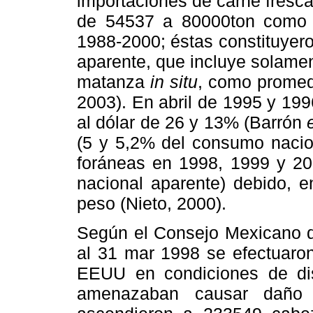
importaciones de carne fresc
de 54537 a 80000ton como 
1988-2000; éstas constituyer
aparente, que incluye solament
matanza
in situ
, como promed
2003). En abril de 1995 y 199
al dólar de 26 y 13% (Barrón
(5 y 5,2% del consumo nacion
foráneas en 1998, 1999 y 20
nacional aparente) debido, e
peso (Nieto, 2000).
Según el Consejo Mexicano de
al 31 mar 1998 se efectuaron
EEUU en condiciones de dis
amenazaban causar daño a