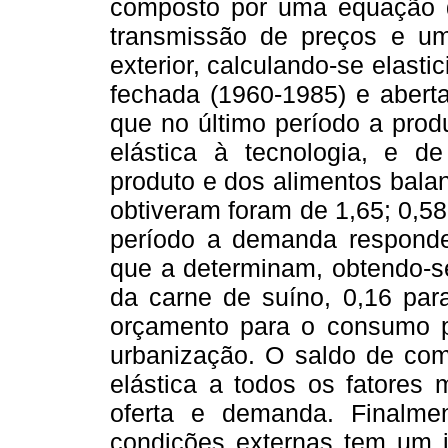
composto por uma equação d
transmissão de preços e um
exterior, calculando-se elast
fechada (1960-1985) e aberta
que no último período a pro
elástica à tecnologia, e d
produto e dos alimentos bala
obtiveram foram de 1,65; 0,5
período a demanda respondeu
que a determinam, obtendo-se
da carne de suíno, 0,16 par
orçamento para o consumo pa
urbanização. O saldo de com
elástica a todos os fatores
oferta e demanda. Finalme
condições externas tem um i