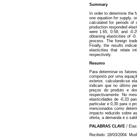
Summary
In order to determine the 
one equation for supply, on
calculated for periods of
production responded elasti
were 1.65, 0.58, and -0.2
obtaining elasticities of -
process. The foreign trad
Finally, the results indi
elasticities that relate 
respectively.
Resumo
Para determinar os fatore
composto por uma equação
exterior, calculando-se e
indicam que no último pe
preços do produto e dos
respectivamente. No mes
elasticidades de -0,33 pa
particular e 0,30 para o p
mencionados como determi
impacto reduzido sobre as
oferta, a demanda e o sald
PALABRAS CLAVE
/ Ela
Recibido: 18/03/2004. Mod