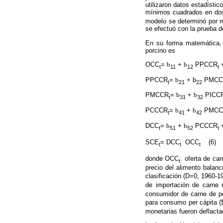
utilizaron datos estadísti
mínimos cuadrados en dos
modelo se determinó por m
se efectuó con la prueba d
En su forma matemática, 
porcino es
OCC
=
b
+
b
PPCCR
t
11
12
t
PPCCR
=
b
+ b
PMCC
t
21
22
PMCCR
=
b
+
b
PICC
t
31
32
PCCCR
=
b
+
b
PMCC
t
41
42
DCC
=
b
+
b
PCCCR
t
51
52
t
SCE
= DCC
 OCC
(6)
t
t
t
donde OCC
: oferta de ca
t
precio del alimento balanc
clasificación (D=0, 1960
de importación de carne 
consumidor de carne de p
para consumo per cápita (
monetarias fueron deflacta