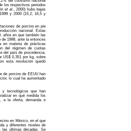
3,2% del consumo nacional
e los respectivos periodos
rón
et al
., 2000) hubo bajas
1999 y 2000 (15,2; 16,5 y
.
taciones de porcino en pie
roducción nacional. Estas
9, años en que también las
o de 1998, ante la entonces
va en materia de prácticas
ión del régimen de cuotas
e del país de procedencia,
de US$ 0,351 por kg, sobre
on esta resolución quedó
rne de porcino de EEUU han
uctor, lo cual ha aumentado
os y tecnológicos que han
nalizar en qué medida los
e, a la oferta, demanda e
rcino en México, en el que
da y diferentes niveles de
n las últimas décadas. Se