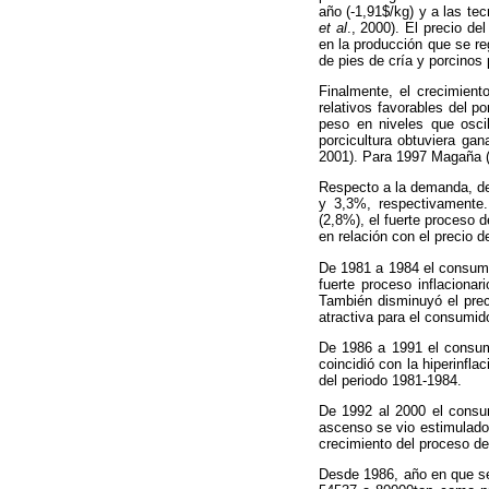
año (-1,91$/kg) y a las te
et al
., 2000). El precio d
en la producción que se re
de pies de cría y porcinos
Finalmente, el crecimient
relativos favorables del po
peso en niveles que osci
porcicultura obtuviera ga
2001). Para 1997 Magaña (
Respecto a la demanda, de
y 3,3%, respectivamente.
(2,8%), el fuerte proceso 
en relación con el precio d
De 1981 a 1984 el consumo
fuerte proceso inflaciona
También disminuyó el prec
atractiva para el consumido
De 1986 a 1991 el consumo
coincidió con la hiperinfl
del periodo 1981-1984.
De 1992 al 2000 el consu
ascenso se vio estimulado
crecimiento del proceso de
Desde 1986, año en que se 