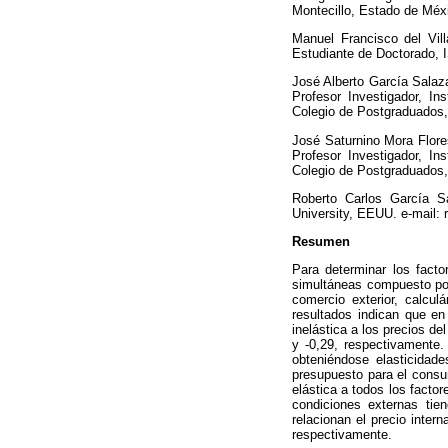
Montecillo, Estado de Méx
Manuel Francisco del Vil
Estudiante de Doctorado, 
José Alberto García Salaz
Profesor Investigador, In
Colegio de Postgraduados,
José Saturnino Mora Flore
Profesor Investigador, In
Colegio de Postgraduados
Roberto Carlos García S
University, EEUU. e-mail: 
Resumen
Para determinar los fact
simultáneas compuesto por
comercio exterior, calcul
resultados indican que en
inelástica a los precios d
y -0,29, respectivamente
obteniéndose elasticidade
presupuesto para el consu
elástica a todos los facto
condiciones externas tie
relacionan el precio inter
respectivamente.