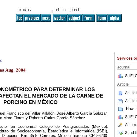
Services 
4
Journal
as Aug. 2004
SciELO
Article
NOMÉTRICO PARA DETERMINAR LOS
Article
AFECTAN EL MERCADO DE LA CARNE DE
Article
PORCINO EN MÉXICO
How to 
l Francisco del Villar Villalón, José Alberto García Salazar,
SciELO
o Mora Flores y Roberto Carlos García Sánchez
Automat
octor en Economía, Colegio de Postgraduados (México).
stituto de Socioeconomía, Estadística e Informática (ISEI),
Send th
 Dirección: Km. 35.5, Carretera México-Texcoco. CP 56230.