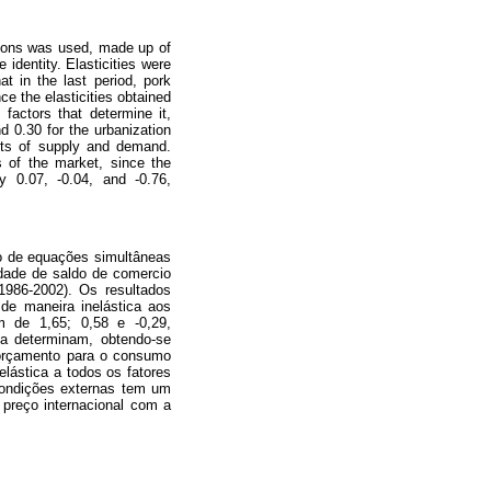
ations was used, made up of
 identity. Elasticities were
t in the last period, pork
ce the elasticities obtained
factors that determine it,
nd 0.30 for the urbanization
ants of supply and demand.
s of the market, since the
ly 0.07, -0.04, and -0.76,
lo de equações simultâneas
dade de saldo de comercio
(1986-2002). Os resultados
de maneira inelástica aos
m de 1,65; 0,58 e -0,29,
a determinam, obtendo-se
o orçamento para o consumo
elástica a todos os fatores
condições externas tem um
 preço internacional com a