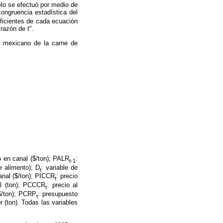
elo se efectuó por medio de
congruencia estadística del
oeficientes de cada ecuación
"razón de t".
o mexicano de la carne de
o en canal ($/ton); PALR
:
t-1
e alimento); D
: variable de
t
anal ($/ton); PICCR
: precio
t
l (ton); PCCCR
: precio al
t
($/ton); PCRP
: presupuesto
t
r (ton). Todas las variables