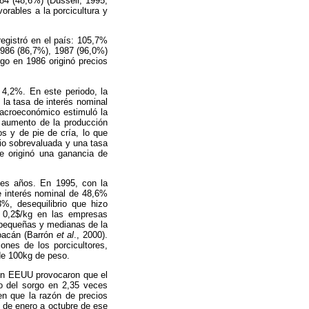
84 (48,6%) (Dussell, 1995;
rables a la porcicultura y
registró en el país: 105,7%
1986 (86,7%), 1987 (96,0%)
go en 1986 originó precios
 4,2%. En este periodo, la
la tasa de interés nominal
acroeconómico estimuló la
l aumento de la producción
s y de pie de cría, lo que
io sobrevaluada y una tasa
ue originó una ganancia de
ntes años. En 1995, con la
e interés nominal de 48,6%
%, desequilibrio que hizo
 y 0,2$/kg en las empresas
 pequeñas y medianas de la
oacán (Barrón
et al
., 2000).
ones de los porcicultores,
 de 100kg de peso.
 en EEUU provocaron que el
io del sorgo en 2,35 veces
en que la razón de precios
s de enero a octubre de ese