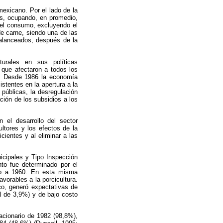
mexicano. Por el lado de la
os, ocupando, en promedio,
del consumo, excluyendo el
e carne, siendo una de las
alanceados, después de la
urales en sus políticas
 que afectaron a todos los
a. Desde 1986 la economía
stentes en la apertura a la
públicas, la desregulación
ación de los subsidios a los
 el desarrollo del sector
ultores y los efectos de la
cientes y al eliminar a las
icipales y Tipo Inspección
nto fue determinado por el
to a 1960. En esta misma
avorables a la porcicultura.
co, generó expectativas de
al de 3,9%) y de bajo costo
acionario de 1982 (98,8%),