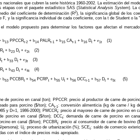
cos nacionales que cubren la serie histórica 1960-2002. La estimación del mod
 etapas con el paquete estadístico SAS (
Statistical Analysis System
). La 
2
edio del coeficiente de determinación (R
), la significancia global de los c
e F
,
y la significancia individual de cada coeficiente, con la t de Student o la 
el modelo propuesto para determinar los factores que afectan el mercad
+
b
PPCCR
+
b
PALR
+
b
CA
+
b
D
+
e
(1)
13
t-2
14
t-1
15
t-1
16
t
1t
R
+
b
D
+
e
(2)
t
23
t
2t
R
+
b
D
+
e
(3)
t
33
t
3t
R
+
b
D
+
e
(4)
t
43
t
4t
+
b
PCCBR
+
b
PCRP
+
b
U
+
b
DCC
+
b
D
+
e
(5)
53
t
54
t
55
t
56
t-1
57
t
5t
rne de porcino en canal (ton); PPCCR: precio al productor de carne de porcin
eado para porcino ($/ton); CA
: conversión alimenticia (kg de carne / kg d
t-1
-1985 y D=1, 1986-2000); PMCCR
: precio al mayoreo de carne de porcino en c
t
de porcino en canal ($/ton); DCC
: demanda de carne de porcino en cana
t
orcino en canal ($/ton); PCCBR
: precio al consumidor de carne de bovino 
t
$/persona); U
: proceso de urbanización (%); SCE
: saldo de comercio exterio
t
t
das con el índice de precios más apropiado.