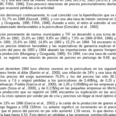
%) y una alta tasa de interés nominal en 1982 (45,3%), 1983 (56,6%) y 19
; FIRA, 1996). Esto provocó relaciones de precios porcino/alimento desfavo
 que ocasionó pérdidas a la actividad.
ón disminuyó continuamente, lo cual coincidió con la hiperinflación que se 
 51,7% en 1988 (Dussell, 1995), y con una alta tasa de interés nominal en 
y Ocegueda, 1995; FIRA, 1996). Aunado a esto, el retiro al subsidio al sor
 balanceado desfavorables a la porcicultura (González
et al
., 1992).
ión proveniente de rastros municipales y TIF se desarrolló a una tcma de
2,8% en 1991; 15,6% en 1992; 9,8% en 1993 y 7,0% en 1994 (FIRA, 1996) y 
en 1991; 15,6% en 1992; 14,9% en 1993 y 15,2% en 1994. Tal escenario m
 Los precios relativos favorables y las expectativas de ganancia explican e
ción del peso de 1993 y 1994 abarató las importaciones de granos forrajero
la producción (Mungaray y Ocegueda, 1995). En 1994, con una tasa de camb
, se registró una relación de precios de porcino en pie/sorgo de 9,69, q
.
en diciembre 1994 tuvo efectos severos en la porcicultura en los siguie
eso frente al dólar (Barrón
et al
., 2000), una inflación de 24% y una tasa d
 los precios del sorgo aumentaron 75,6% y los del porcino tan sólo 38,3
ativos a 7,6 y originó pérdidas a los porcicultores de 0,44$/kg, de 0,25
ehuacan, Puebla (García
et al
., 2000), de 1,05 y 0,004$/kg en las empresas
juato (Sosa
et al
., 2000), y de 0,17$/kg en las pequeñas empresas en Mich
producción que se registró en 1995 encuentra su explicación en las acci
la crisis optaron por vender pie de cría y porcinos sin llegar al nivel óptimo
 de 13% en 1996 (García
et al.
, 2002) y la caída de la producción de granos
sorgo llegase a US$ 218/ton. Lo anterior significó un incremento en el prec
 que el precio del porcino en pie sólo aumentó 1,59 veces, lo que devino 
 la baja hasta 6,53. Esto derivó en pérdidas a las empresas semitecnificada