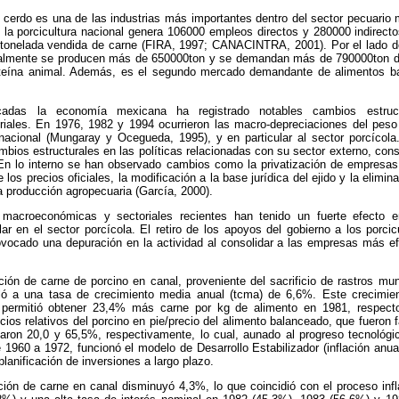
cerdo es una de las industrias más importantes dentro del sector pecuario 
 la porcicultura nacional genera 106000 empleos directos y 280000 indirect
r tonelada vendida de carne (FIRA, 1997; CANACINTRA, 2001). Por el lado 
nualmente se producen más de 650000ton y se demandan más de 790000ton d
roteína animal. Además, es el segundo mercado demandante de alimentos b
cadas la economía mexicana ha registrado notables cambios estruct
ales. En 1976, 1982 y 1994 ocurrieron las macro-depreciaciones del peso
nacional (Mungaray y Ocegueda, 1995), y en particular al sector porcícol
bios estructurales en las políticas relacionadas con su sector externo, consi
 En lo interno se han observado cambios como la privatización de empresas 
los precios oficiales, la modificación a la base jurídica del ejido y la elimin
a producción agropecuaria (García, 2000).
s macroeconómicas y sectoriales recientes han tenido un fuerte efecto en
lar en el sector porcícola. El retiro de los apoyos del gobierno a los porcic
vocado una depuración en la actividad al consolidar a las empresas más efi
ión de carne de porcino en canal, proveniente del sacrificio de rastros mun
lló a una tasa de crecimiento media anual (tcma) de 6,6%. Este crecimie
e permitió obtener 23,4% más carne por kg de alimento en 1981, respec
ecios relativos del porcino en pie/precio del alimento balanceado, que fueron f
ron 20,0 y 65,5%, respectivamente, lo cual, aunado al progreso tecnológi
 1960 a 1972, funcionó el modelo de Desarrollo Estabilizador (inflación anu
 planificación de inversiones a largo plazo.
ión de carne en canal disminuyó 4,3%, lo que coincidió con el proceso infl