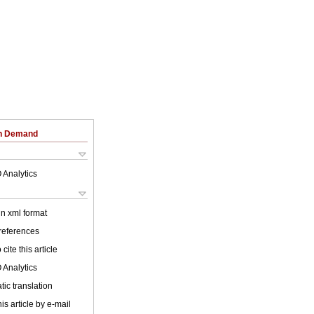
on Demand
 Analytics
 in xml format
 references
cite this article
 Analytics
ic translation
is article by e-mail