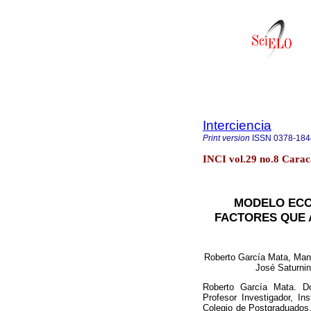
Interciencia
Print version
ISSN
0378-184
INCI vol.29 no.8 Carac
MODELO ECO
FACTORES QUE 
Roberto García Mata, Manue
José Saturnin
Roberto García Mata. D
Profesor Investigador, In
Colegio de Postgraduados.