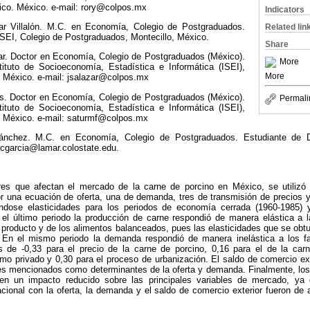
ico. México. e-mail: rory@colpos.mx
Indicators
lar Villalón. M.C. en Economía, Colegio de Postgraduados.
Related lin
ISEI, Colegio de Postgraduados, Montecillo, México.
Share
ar. Doctor en Economía, Colegio de Postgraduados (México).
More
stituto de Socioeconomía, Estadística e Informática (ISEI),
More
 México. e-mail: jsalazar@colpos.mx
s. Doctor en Economía, Colegio de Postgraduados (México).
Permali
stituto de Socioeconomía, Estadística e Informática (ISEI),
, México. e-mail: saturmf@colpos.mx
ánchez. M.C. en Economía, Colegio de Postgraduados. Estudiante de D
rcgarcia@lamar.colostate.edu.
ores que afectan el mercado de la carne de porcino en México, se utiliz
 una ecuación de oferta, una de demanda, tres de transmisión de precios y
ándose elasticidades para los periodos de economía cerrada (1960-1985) 
 el último periodo la producción de carne respondió de manera elástica a 
el producto y de los alimentos balanceados, pues las elasticidades que se obtu
. En el mismo periodo la demanda respondió de manera inelástica a los fa
s de -0,33 para el precio de la carne de porcino, 0,16 para el de la car
mo privado y 0,30 para el proceso de urbanización. El saldo de comercio ex
res mencionados como determinantes de la oferta y demanda. Finalmente, los
nen un impacto reducido sobre las principales variables de mercado, ya 
nacional con la oferta, la demanda y el saldo de comercio exterior fueron de 