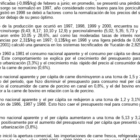
cnificadas (-0,89$/kg) de febrero a junio; en promedio, se presentó una pérdid
el sorgo se normalizó en 1997, año considerado como bueno para los porcicu
gistró en 1998 se debió a factores como la normalización de los precios del 
 por debajo de su peso óptimo.
o de la producción que ocurrió en 1997, 1998, 1999 y 2000, encuentra su 
rcino/sorgo (9,43; 8,17; 10,10 y 12,9) y porcino/alimento (5,02; 5,35; 5,73 y
laron entre 10,05 y 28,6%, así como las moderadas tasas de interés nom
nancias por 2,31$/kg en 1997; 0,13$/kg en 1998 y una ligera pérdida de 
2001) calculó una ganancia en los sistemas tecnificados de Yucatán de 2,82
 1960 a 1981 el consumo nacional aparente y el consumo per cápita se desar
 Este comportamiento se explica por el crecimiento del presupuesto par
de urbanización (3,3%) y el crecimiento más rápido del precio al consumidor d
e la carne de porcino (0,6%).
 nacional aparente y per cápita de carne disminuyeron a una tcma de 1,5 y 3
rio del periodo, que hizo disminuir el presupuesto para consumo real per 
io al consumidor de carne de porcino en canal en 0,8%, y el del bovino en 
r a la carne de bovino en relación con la de porcino.
 nacional aparente y el per cápita se redujeron a una tcma de 1,2 y 3,1%
ación de 1986, 1987 y 1988. Esto hizo caer el presupuesto real para consumo p
mo nacional aparente y el per cápita aumentaron a una tcma de 5,13 y 3,
 positivamente por el aumento del presupuesto real per cápita que presentó 
 urbanización (3,8%).
inició la apertura comercial, las importaciones de carne fresca, refrigerad