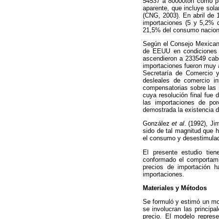
54537 a 80000ton como pr
aparente, que incluye sola
(CNG, 2003). En abril de 
importaciones (5 y 5,2% 
21,5% del consumo nacional
Según el Consejo Mexicano
de EEUU en condiciones d
ascendieron a 233549 cabe
importaciones fueron muy a
Secretaría de Comercio y 
desleales de comercio in
compensatorias sobre las 
cuya resolución final fue
las importaciones de po
demostrada la existencia 
González
et al
. (1992), J
sido de tal magnitud que h
el consumo y desestimulad
El presente estudio tien
conformado el comportami
precios de importación h
importaciones.
Materiales y Métodos
Se formuló y estimó un mo
se involucran las princip
precio. El modelo repres