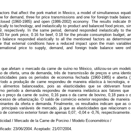
factors that affect the pork market in Mexico, a model of simultaneous equ
e for demand, three for price transmissions and one for foreign trade balance
 closed (1960-1985) and open (1986-2002) economy. The results indicate tha
cally to technology, and inelastically to product and balanced food prices, sin
9, respectively. In the same period, demand responded inelastically to the 
0.33 for pork price, 0.16 for beef, 0.18 for the private consumption budget, a
e balance responded elastically to all the mentioned factors as determin
cate that external conditions have a reduced impact upon the main variable
international price to supply, demand, and foreign trade balance were on
s que afetam o mercado da carne de suíno no México, utilizou-se um mode
 de oferta, uma de demanda, três de transmissão de preços e uma identi
lasticidades para os períodos de economia fechada (1960-1985) e aberta 
ríodo a produção de carne respondeu de maneira elástica à tecnologia, e 
 alimentos balanceados, pois as elasticidades que se obtiveram fora
mo período a demanda respondeu de maneira inelástica aos fatores que 
ra o preço da carne de suíno, 0,16 para o da carne de bovino, 0,18 para 
rocesso de urbanização. O saldo de comércio exterior respondeu de maneira 
nantes da oferta e demanda. Finalmente, os resultados indicam que as 
 principais variáveis de mercado, já que as elasticidades que relacionam o
o de comercio exterior foram de apenas 0,07; -0,04 e -0,76, respectivamente.
sticidad / Mercado de la Carne de Porcino / Modelo Econométrico /
ificado: 23/06/2004. Aceptado: 21/07/2004.