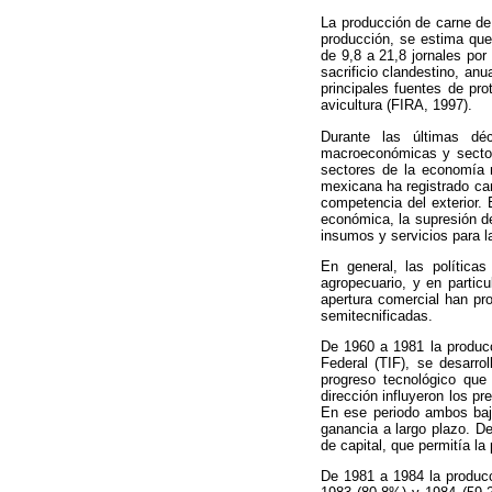
La producción de carne de 
producción, se estima que
de 9,8 a 21,8 jornales po
sacrificio clandestino, a
principales fuentes de p
avicultura (FIRA, 1997).
Durante las últimas dé
macroeconómicas y sectori
sectores de la economía 
mexicana ha registrado cam
competencia del exterior.
económica, la supresión de 
insumos y servicios para l
En general, las política
agropecuario, y en particu
apertura comercial han pro
semitecnificadas.
De 1960 a 1981 la producc
Federal (TIF), se desarro
progreso tecnológico qu
dirección influyeron los pr
En ese periodo ambos baja
ganancia a largo plazo. De
de capital, que permitía la
De 1981 a 1984 la producc