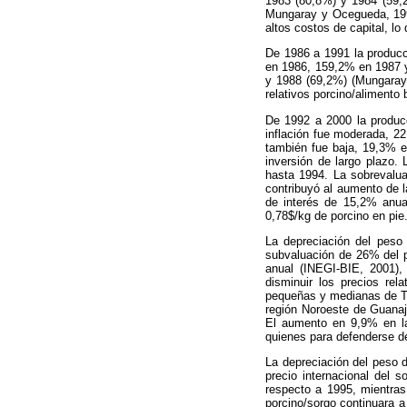
1983 (80,8%) y 1984 (59,2
Mungaray y Ocegueda, 1995
altos costos de capital, lo
De 1986 a 1991 la producci
en 1986, 159,2% en 1987 y
y 1988 (69,2%) (Mungaray 
relativos porcino/alimento
De 1992 a 2000 la producc
inflación fue moderada, 2
también fue baja, 19,3% 
inversión de largo plazo.
hasta 1994. La sobrevalua
contribuyó al aumento de 
de interés de 15,2% anual
0,78$/kg de porcino en pie
La depreciación del peso 
subvaluación de 26% del p
anual (INEGI-BIE, 2001),
disminuir los precios rel
pequeñas y medianas de T
región Noroeste de Guana
El aumento en 9,9% en la 
quienes para defenderse de 
La depreciación del peso
precio internacional del 
respecto a 1995, mientras
porcino/sorgo continuara a