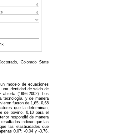
ks
nk
octorado, Colorado State
ó un modelo de ecuaciones
 una identidad de saldo de
y abierta (1986-2002). Los
la tecnología, y de manera
vieron fueron de 1,65; 0,58
ctores que la determinan,
ne de bovino, 0,18 para el
terior respondió de manera
 resultados indican que las
que las elasticidades que
apenas 0,07; -0,04 y -0,76,