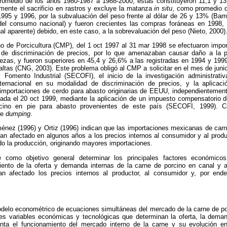
omedio de los años 1980-1987 a 1988-2000; éstas constituyeron 11,1 y 1
mente el sacrificio en rastros y excluye la matanza
in situ
, como promedio d
1995 y 1996, por la subvaluación del peso frente al dólar de 26 y 13% (Bar
del consumo nacional) y fueron crecientes las compras foráneas en 1998, 
 aparente) debido, en este caso, a la sobrevaluación del peso (Nieto, 2000)
 de Porcicultura (CMP), del 1 oct 1997 al 31 mar 1998 se efectuaron impor
e discriminación de precios, por lo que amenazaban causar daño a la p
zas, y fueron superiores en 45,4 y 26,6% a las registradas en 1994 y 199
ltas (CNG, 2003). Este problema obligó al CMP a solicitar en el mes de juni
Fomento Industrial (SECOFI), el inicio de la investigación administrati
ternacional en su modalidad de discriminación de precios, y la aplicac
importaciones de cerdo para abasto originarias de EEUU, independientement
 dada el 20 oct 1999, mediante la aplicación de un impuesto compensatorio 
rcino en pie para abasto provenientes de este país (SECOFI, 1999). C
de
dumping
.
iménez (1996) y Ortiz (1996) indican que las importaciones mexicanas de ca
an afectado en algunos años a los precios internos al consumidor y al prod
o la producción, originando mayores importaciones.
e como objetivo general determinar los principales factores económic
ento de la oferta y demanda internas de la carne de porcino en canal y a
an afectado los precios internos al productor, al consumidor y, por end
delo econométrico de ecuaciones simultáneas del mercado de la carne de po
ales variables económicas y tecnológicas que determinan la oferta, la deman
enta el funcionamiento del mercado interno de la carne y su evolución e