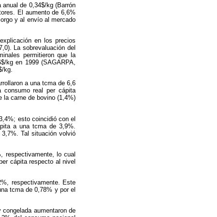
a anual de 0,34$/kg (Barrón
ltores. El aumento de 6,6%
sorgo y al envío al mercado
explicación en los precios
 7,0). La sobrevaluación del
inales permitieron que la
0,06$/kg en 1999 (SAGARPA,
$/kg.
rollaron a una tcma de 6,6
a consumo real per cápita
e la carne de bovino (1,4%)
,4%; esto coincidió con el
cápita a una tcma de 3,9%.
3,7%. Tal situación volvió
, respectivamente, lo cual
er cápita respecto al nivel
2%, respectivamente. Este
una tcma de 0,78% y por el
a y congelada aumentaron de