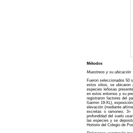
Métodos
Muestreos y su ubicación
Fueron seleccionados 50 s
estos sitios, se ubicaron
especies leñosas presente
en estos entornos y su pre
registraron factores del p
Garmin 19-XL), exposición 
elevación (mediante altíme
excretas o ramoneo; 3= 
profundidad del suelo usan
las especies y se deposita
Hortorio del Colegio de P