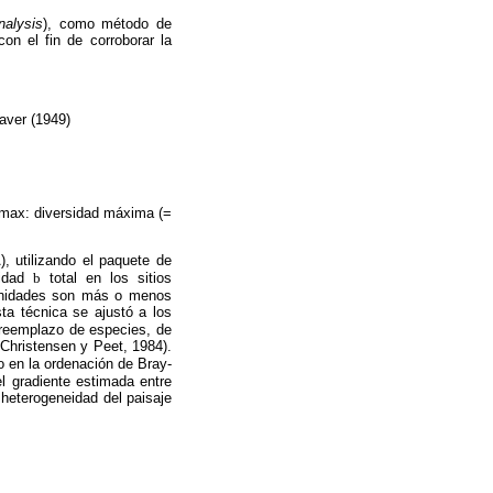
nalysis
), como método de
n el fin de corroborar la
aver (1949)
 Hmax: diversidad máxima (=
, utilizando el paquete de
sidad
b
total en los sitios
 unidades son más o menos
sta técnica se ajustó a los
l reemplazo de especies, de
 Christensen y Peet, 1984).
o en la ordenación de Bray-
el gradiente estimada entre
 heterogeneidad del paisaje