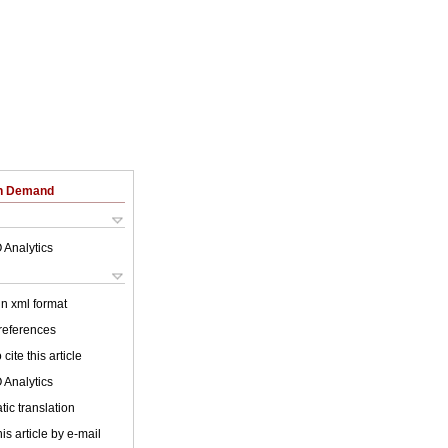
on Demand
 Analytics
 in xml format
 references
cite this article
 Analytics
ic translation
is article by e-mail