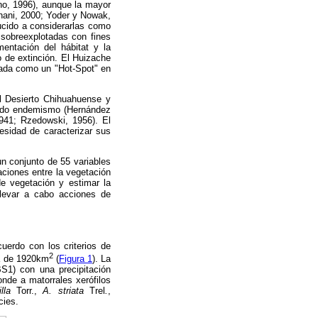
no, 1996), aunque la mayor
Ghani, 2000; Yoder y Nowak,
cido a considerarlas como
sobreexplotadas con fines
entación del hábitat y la
o de extinción. El Huizache
rada como un "Hot-Spot" en
el Desierto Chihuahuense y
evado endemismo (Hernández
1941; Rzedowski, 1956). El
sidad de caracterizar sus
un conjunto de 55 variables
laciones entre la vegetación
de vegetación y estimar la
llevar a cabo acciones de
uerdo con los criterios de
2
ca de 1920km
(
Figura 1
). La
S1) con una precipitación
nde a matorrales xerófilos
lla
Torr.,
A. striata
Trel
.
,
cies.