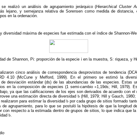
 se realizó un análisis de agrupamiento jerárquico (
Hierarchical Cluster A
ás lejano, y semejanza relativa de Sorensen como medida de distancia, co
pos en la ordenación.
d y diversidad máxima de especies fue estimada con el índice de Shannon-We
idad de Shannon, Pi: proporción de la especie i en la muestra, S: riqueza, y
alizaron cinco análisis de correspondencia desprovistos de tendencia (DCA)
ORD 4.10 (McCune y Mefford, 1999). En el primero se estimó la diver
 de desviación estándar (ds) de las abundancias de las especies. Estas
ios en la composición de especies (1 semi-cambio
»
1,19ds; Hill, 1979). E
abajo, ya que las calificaciones de los ejes son derivados de acuerdo con e
provee una estimación directa de diversidad
b
(Hill, 1979; Hill y Gauch, 1980;
realizaron para estimar la diversidad
b
por cada grupo de sitios formado tant
s de agrupamiento, para lo que se postuló la hipótesis de que la longitud d
r con respecto a la estimada dentro de grupos de sitios, lo que indica que la
sidad
b
.
dio