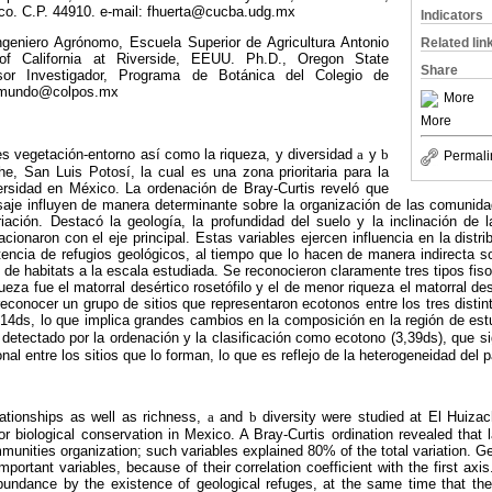
ico. C.P. 44910. e-mail: fhuerta@cucba.udg.mx
Indicators
eniero Agrónomo, Escuela Superior de Agricultura Antonio
Related lin
 of California at Riverside, EEUU. Ph.D., Oregon State
Share
sor Investigador, Programa de Botánica del Colegio de
edmundo@colpos.mx
More
More
es vegetación-entorno así como la riqueza, y diversidad
a
y
b
Permali
e, San Luis Potosí, la cual es una zona prioritaria para la
ersidad en México. La ordenación de Bray-Curtis reveló que
aisaje influyen de manera determinante sobre la organización de las comunid
iación. Destacó la geología, la profundidad del suelo y la inclinación de 
acionaron con el eje principal. Estas variables ejercen influencia en la distr
encia de refugios geológicos, al tiempo que lo hacen de manera indirecta so
de habitats a la escala estudiada. Se reconocieron claramente tres tipos fi
ueza fue el matorral desértico rosetófilo y el de menor riqueza el matorral desé
econocer un grupo de sitios que representaron ecotonos entre los tres distin
,14ds, lo que implica grandes cambios en la composición en la región de estu
detectado por la ordenación y la clasificación como ecotono (3,39ds), que si
l entre los sitios que lo forman, lo que es reflejo de la heterogeneidad del p
lationships as well as richness,
a
and
b
diversity were studied at El Huizac
 for biological conservation in Mexico. A Bray-Curtis ordination revealed that
munities organization; such variables explained 80% of the total variation. G
mportant variables, because of their correlation coefficient with the first axi
bundance by the existence of geological refuges, at the same time that the