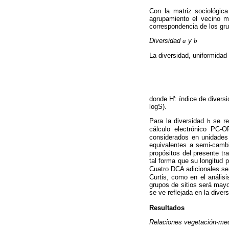
Con la matriz sociológica
agrupamiento el vecino m
correspondencia de los gru
Diversidad
a
y
b
La diversidad, uniformida
donde H': índice de divers
logS).
Para la diversidad
b
se re
cálculo electrónico PC-
considerados en unidades
equivalentes a semi-camb
propósitos del presente tr
tal forma que su longitud 
Cuatro DCA adicionales se 
Curtis, como en el análisi
grupos de sitios será mayo
se ve reflejada en la diver
Resultados
Relaciones vegetación-me