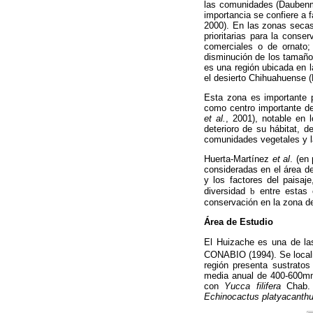
las comunidades (Dauben
importancia se confiere a 
2000). En las zonas seca
prioritarias para la conse
comerciales o de ornato;
disminución de los tamaños
es una región ubicada en 
el desierto Chihuahuense
Esta zona es importante p
como centro importante de
et al.
, 2001), notable en 
deterioro de su hábitat,
comunidades vegetales y la
Huerta-Martínez
et al
. (en
consideradas en el área de 
y los factores del paisaj
diversidad
b
entre estas 
conservación en la zona de
Área de Estudio
El Huizache es una de las
CONABIO (1994). Se localiz
región presenta sustrato
media anual de 400-600mm 
con
Yucca filifera
Chab
Echinocactus platyacanth