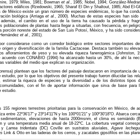
mire, 1979; Miles, 1981; Bowman
et al
., 1985; Nobel, 1994; González-Medra
factores edáficos (Rzedowski, 1965; Sharaf El Din y Shaltout, 1985; Abd El-
s de México existe un gran número de especies endémicas, lo que ha condu
rvación biológica (Arriaga
et al.
, 2000). Muchas de estas especies han sido 
 además, el cambio en el uso de la tierra ha causado la pérdida y fragm
 poblacionales de plantas hasta llegar a situarlas, con frecuencia, en peligr
la porción noreste del estado de San Luis Potosí, México, y ha sido conside
 (Hernández
et al.
, 2001).
or considerarse como un corredor biológico entre sectores importantes d
 origen y diversificación de la familia Cactaceae. Destaca también su el
los afloramientos de yeso y su elevada riqueza fanerogámica (Johnston, 
 de acuerdo con CONABIO (1994) ha alcanzado hasta un 30%, de ahí la nece
s variables del medio que explican su organización.
 prensa) plantean que los factores del paisaje destacaron en importancia de 
estudio, por lo que los objetivos del presente trabajo fueron dilucidar las re
e, estimar la riqueza de especies y la diversidad
a
de los distintos tipos 
comunidades, con el fin de aportar información que sirva de base para 
 estudio.
 155 regiones terrestres prioritarias para la conservación en México, de ac
a entre 22º36'17'' y 23º14'11''N y los 100º01'21'' y 100º30'18''O. Abarca cer
s sedimentarios, elevaciones de hasta 2000msnm, el clima es semiárido (B
y una temperatura media anual de 18-22ºC. La cobertura vegetal correspo
. y
Larrea tridentata
(DC) Coville en sustratos aluviales,
Agave lechegui
us
Link & Otto en las laderas de los cerros, y zacatales gipsófilos en las plani