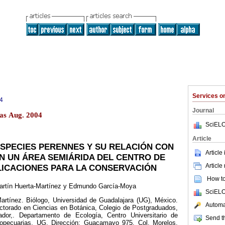
Services 
4
Journal
as Aug. 2004
SciELO
Article
ESPECIES PERENNES Y SU RELACIÓN CON
Article
N UN ÁREA SEMIÁRIDA DEL CENTRO DE
Article
LICACIONES PARA LA CONSERVACIÓN
How to 
artín Huerta-Martínez y Edmundo García-Moya
SciELO
artínez. Biólogo, Universidad de Guadalajara (UG), México.
Automat
ctorado en Ciencias en Botánica, Colegio de Postgraduados,
gador,. Departamento de Ecología, Centro Universitario de
Send th
ropecuarias, UG. Dirección: Guacamayo 975, Col. Morelos,