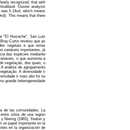
learly recognized; that with
hrubland. Cluster analysis
y was 5.14sd, which means
9sd). This means that there
e "El Huizache", San Luis
 Bray-Curtis revelou que as
des vegetais e que estas
o variáveis importantes, já
ância das espécies mediante
variáveis, o que aumenta a
de vegetação, dos quais, o
o. A análise de agrupamento
 vegetação. A diversidade
b
iversidade
b
mais alto foi no
uma grande heterogeneidade
ura de las comunidades. La
 entre sitios de una región
 y Niering (1965), Yeaton y
n un papel importante en la
ntes en la organización de