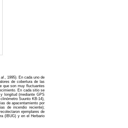
 al
., 1995). En cada uno de
alores de cobertura de las
de que son muy fluctuantes
ecimiento. En cada sitio se
ud y longitud (mediante GPS
e clinómetro Suunto KB-14),
ncias de apacentamiento por
s de incendio reciente);
 recolectaron ejemplares de
ara (IBUG) y en el Herbario