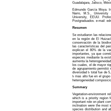
Guadalajara, Jalisco, Méx
Edmundo García Moya. Ing
Narro, M.S., University
University, EEUU. Profe
Postgraduados. e-mail: 
Resumen
Se estudiaron las relacion
en la región de El Huizach
conservación de la biodiv
las características del p
explican el 80% de la var
importantes, ya que correl
especies mediante la exist
aumenta la heterogeneidad 
los cuales, el de mayor riq
de agrupamiento permitió r
diversidad
b
total fue de 5
b
mas alto fue en el grupo 
heterogeneidad composiciona
Summary
Vegetation-environment re
which is a priority region
important role on plant com
inclination were the most i
species distribution and a