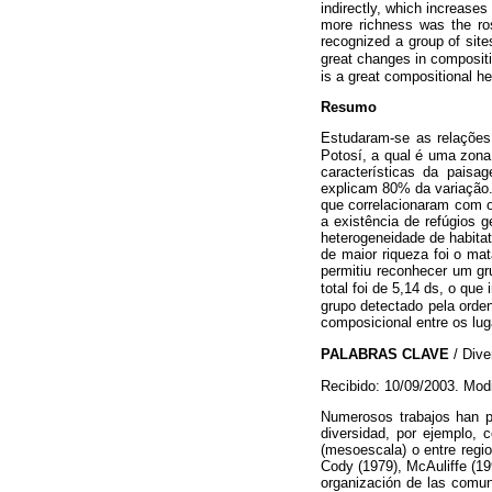
indirectly, which increases
more richness was the ros
recognized a group of site
great changes in compositi
is a great compositional he
Resumo
Estudaram-se as relações
Potosí, a qual é uma zona 
características da pais
explicam 80% da variação. 
que correlacionaram com o 
a existência de refúgios 
heterogeneidade de habita
de maior riqueza foi o mat
permitiu reconhecer um gr
total foi de 5,14 ds, o qu
grupo detectado pela orde
composicional entre os lu
PALABRAS CLAVE
/ Dive
Recibido: 10/09/2003. Mod
Numerosos trabajos han pu
diversidad, por ejemplo, c
(mesoescala) o entre regio
Cody (1979), McAuliffe (1
organización de las comun