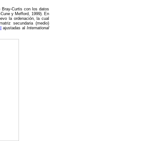
 Bray-Curtis con los datos
cCune y Mefford, 1999). En
uevo la ordenación, la cual
matriz secundaria (medio)
I
ajustadas al
International