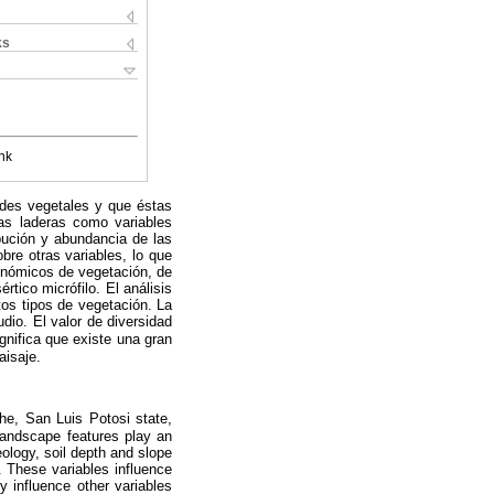
ks
nk
ades vegetales y que éstas
las laderas como variables
ibución y abundancia de las
bre otras variables, lo que
sonómicos de vegetación, de
rtico micrófilo. El análisis
tos tipos de vegetación. La
dio. El valor de diversidad
gnifica que existe una gran
aisaje.
he, San Luis Potosi state,
 landscape features play an
eology, soil depth and slope
s. These variables influence
y influence other variables