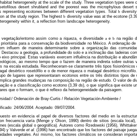
 habitat heterogeneity at the scale of the study. Three vegetation types were c
etofilous desert shrubland and the poorest was the microphylous desert s
s representing ecotones between different vegetation types. Total
b
diversit
on at the study region. The highest
b
diversity value was at the ecotone (3.3
terogeneity within it, a reflection from landscape heterogeneity.
 vegetação/entorno assim como a riqueza, e diversidade
a
e
b
na região d
prioritária para a conservação da biodiversidade no México. A ordenação de
agem influem de maneira determinante sobre a organização das comunida
Destacou a geologia, a profundidade do solo e a inclinação das ladeiras com
eixo principal. Estas variáveis exercem influência na distribuição e abund
geológicos, ao mesmo tempo que o fazem de maneira indireta sobre outras 
ts na escala estudada. Reconheceram-se claramente três tipos fisionômicos 
agal desértico rosetófilo e o de menor riqueza o matagal desértico microfil
upo de lugares que representaram ecotonos entre os três distintos tipos de
e implica grandes mudanças na composição na região de estudo. O valor de d
nação e a classificação como ecotono (3,39 ds), o que significa que existe 
gares que o formam, o que é reflexo da heterogeneidade da paisagem.
rsidad
/ Ordenación de Bray-Curtis / Relación Vegetación-Ambiente /
ificado: 24/06/2004. Aceptado: 09/07/2004.
esto en evidencia el papel de diversos factores del medio en la estruct
on frecuencia varía (Menge y Olson, 1990) dentro de sitios (escala local),
nes (escala global o geográfica). Autores como Rzedowski (1956), Whittaker
994) y Valverde
et al.
(1996) han encontrado que los factores del paisaje juega
idades vegetales. Así mismo, los factores climáticos se consideran importa