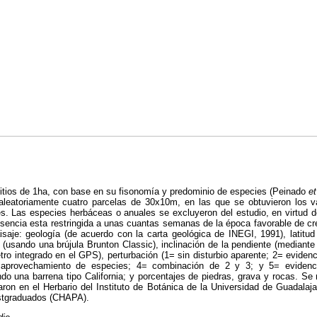
itios de 1ha, con base en su fisonomía y predominio de especies (Peinado
et
 aleatoriamente cuatro parcelas de 30x10m, en las que se obtuvieron los v
s. Las especies herbáceas o anuales se excluyeron del estudio, en virtud 
sencia esta restringida a unas cuantas semanas de la época favorable de cr
aisaje: geología (de acuerdo con la carta geológica de INEGI, 1991), latit
(usando una brújula Brunton Classic), inclinación de la pendiente (mediant
tro integrado en el GPS), perturbación (1= sin disturbio aparente; 2= evide
aprovechamiento de especies; 4= combinación de 2 y 3; y 5= evidencia
do una barrena tipo California; y porcentajes de piedras, grava y rocas. Se
ron en el Herbario del Instituto de Botánica de la Universidad de Guadalaj
ostgraduados (CHAPA).