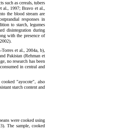
s such as cereals, tubers
 al., 1997; Bravo et al.,
into the blood stream are
stprandial responses in
dition to starch, legumes
rd disintegration during
long with the presence of
 2002).
Torres et al., 2004a, b),
 and Pakistan (Rehman et
ge, no research has been
y consumed in central and
of cooked "ayocote", also
istant starch content and
 beans were cooked using
3). The sample, cooked