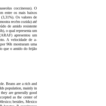
haseolus coccineous). O
am entre os mais baixos
o (3,31%). Os valores de
ostra recém cozida) até
údo de amido resistente
h), o qual representa um
a (ARAF) apresentou um
to. A velocidade de a-
s por 96h mostraram uma
do que o amido do feijão
ble. Beans are a rich and
ds population, mainly in
, they are generally good
cepted as the center of
n Mexico; besides, Mexico