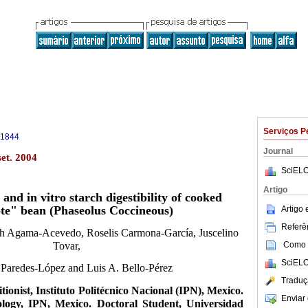
Serviços P
-1844
Journal
et. 2004
SciELO
Artigo
 and in vitro starch digestibility of cooked
te" bean (Phaseolus Coccineous)
Artigo
Referên
ith Agama-Acevedo, Roselis Carmona-García, Juscelino
Como c
Tovar,
SciELO
 Paredes-López and Luis A. Bello-Pérez
Traduç
tionist, Instituto Politécnico Nacional (IPN), Mexico.
Enviar 
logy, IPN, Mexico. Doctoral Student, Universidad