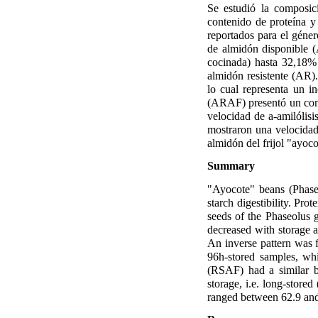
Se estudió la composici
contenido de proteína y
reportados para el géner
de almidón disponible 
cocinada) hasta 32,18%
almidón resistente (AR)
lo cual representa un i
(ARAF) presentó un comp
velocidad de a-amilólis
mostraron una velocidad 
almidón del frijol "ayoc
Summary
"Ayocote" beans (Phase
starch digestibility. Pr
seeds of the Phaseolus g
decreased with storage a
An inverse pattern was 
96h-stored samples, whi
(RSAF) had a similar be
storage, i.e. long-store
ranged between 62.9 and 