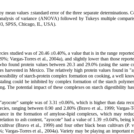
by mean values ±standard error of the three separate determinations.
nalysis of variance (ANOVA) followed by Tukeys multiple comparis
2.03, SPSS, Chicago, IL, USA).
pecies studied was of 20.46 ±0.40%, a value that is in the range repor
0%; Vargas-Torres et al., 2004a), and slightly lower than those repo
who found protein values between 20.3 and 29.0% (using the same con
ties harvested in Mexico. The relatively high protein values found in 
 possibility of starch-protein complex formation on cooking, a well k
taling could be inhibited by complex formation of the starch polymer
g. The potential impact of these complexes on starch digestibility has
e "ayocote" sample was of 3.31 ±0.06%, which is higher than data reco
ecies, ranging between 0.90 and 2.80% (Bravo et al., 1999; Vargas-Tor
nce in the formation of amylose-lipid complexes, which may reduce 
n relation to ash content, "ayocote" had a value of 1.39 ±0.04%, being 
 cultivar (Bravo et al., 1999) and four other black bean cultivars (P.
 Vargas-Torres et al., 2004a). Variety may be playing an important ro