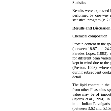
Statistics
Results were expressed 
performed by one-way a
statistical program (v. 
Results and Discussion
Chemical composition
Protein content in the s
(between 18.87 and 24.2
Paredes-López (1993), 
for different bean varie
kept in mind due to the
(Preston, 1998), where s
during subsequent cookin
detail.
The lipid content in th
from other Phaseolus sp
value may be of importa
(Björck et al., 1994). I
in an Indian P. vulgaris
(between 3.62 and 5.15%;