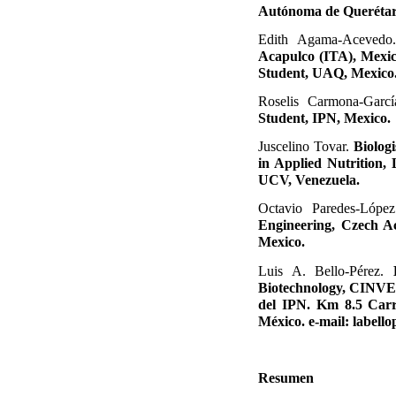
Autónoma de Querétaro
Edith Agama-Aceved
Acapulco (ITA), Mexic
Student, UAQ, Mexico.
Roselis Carmona-Garc
Student, IPN, Mexico.
Juscelino Tovar.
Biolog
in Applied Nutrition, 
UCV, Venezuela.
Octavio Paredes-Lópe
Engineering, Czech Ac
Mexico.
Luis A. Bello-Pérez.
Biotechnology, CINVES
del IPN. Km 8.5 Carr.
México. e-mail: label
Resumen