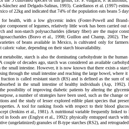
f the 5 cultivated species of this genus, i.e. P. vulgaris, P. acutifolius,
-Sánchez and Delgado-Salinas, 1993). Castellanos et al. (1997) estim
ico of 22kg and indicated that 74% of the population eats beans 5 day
 for health, with a low glycemic index (Foster-Powell and Brand-
jor component of legumes, relatively little work has been carried out o
rch and non-starch polysaccharides (dietary fiber) are the major const
ligosaccharides (Bravo et al., 1998; Guillon and Champ, 2002). The l
arieties of beans available in Mexico, is cultivated only for farmers
 caloric value, depending on their starch bioavailability.
t metabolite, starch is also the dominating carbohydrate in the human d
 A couple of decades ago, starch was considered an available carbohy
the small intestine. However, it is now known that there exists a starch 
sing through the small intestine and reaching the large bowel, where i
 fraction is called resistant starch (RS) and is defined as the sum of s
absorbed in the small intestine of healthy individuals (Asp, 1992).
 the possibility of improving diabetic patients by altering the glycem
purpose, a number of strategies have been used, such as the change or
tions and the study of lesser explored edible plant species that prese
operties. A tool for ranking foods with respect to their blood glucose
ept (Jenkins et al., 1981). A nutritional variable frequently linked to
ed in foods are (Englyst et al., 1992): physically entrapped starch with
ative (ungelatinized) granules of B-type starches (RS2), and retrograded