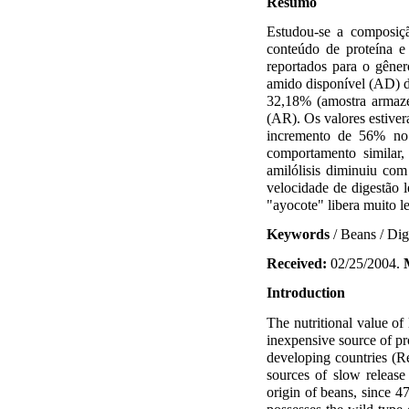
Resumo
Estudou-se a composiçã
conteúdo de proteína e
reportados para o gêner
amido disponível (AD) 
32,18% (amostra armaze
(AR). Os valores estive
incremento de 56% no 
comportamento similar
amilólisis diminuiu co
velocidade de digestão 
"ayocote" libera muito l
Keywords
/ Beans / Dig
Received:
02/25/2004.
Introduction
The nutritional value of
inexpensive source of pr
developing countries (Re
sources of slow releas
origin of beans, since 4