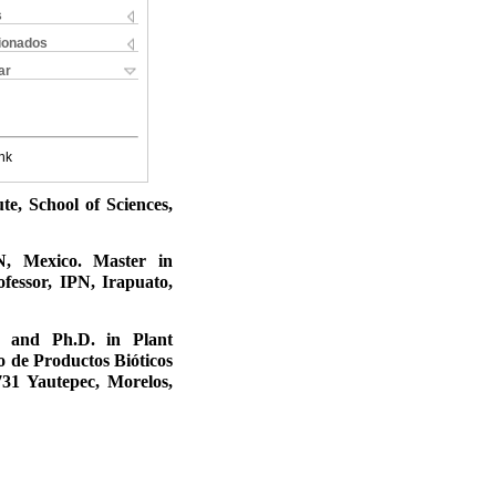
s
cionados
ar
nk
te, School of Sciences,
N, Mexico. Master in
fessor, IPN, Irapuato,
g and Ph.D. in Plant
 de Productos Bióticos
731 Yautepec, Morelos,