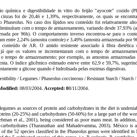
o química e digestibilidade in vitro do feijão "ayocote" cozido (P
 cinzas foi de 20,46 e 1,39%, respectivamente, os quais se encontr
o Phaseolus. No caso dos lípidos seu conteúdo foi relativamente alt
diminuíram com o tempo de armazenamento, variando desde 37,93% (am
nada por 96h). O comportamento inverso encontrou-se para o conte
ram entre 2,24% (amostra controle) e 3,49% (amostra armazenada por 96
conteúdo de AR. O amido resistente associado à fibra dietétic
, já que os valores se incrementaram com o tempo de armazenamen
m o tempo de armazenamento; por exemplo, as amostras armazenada
lenta. O índice glicêmico estimado esteve entre 62,9 e 59,7%, sugerin
entamente a glicose quando é hidrolisada pelas enzimas digestivas.
estibility / Legumes / Phaseolus coccineous / Resistant Starch / Starch /
Modified:
08/03/2004.
Accepted: 0
8/11/2004.
 legumes as sources of protein and carbohydrates in the diet is undenia
oteins (20-25%) and carbohydrates (50-60%) for a large part of the worl
hman et al., 2001), being considered as poor mans meat. In addition
e carbohydrates (Tharanathan and Mahadevamma, 2003). México is ac
7 of the 52 species classified in the Phaseolus genus were identified i