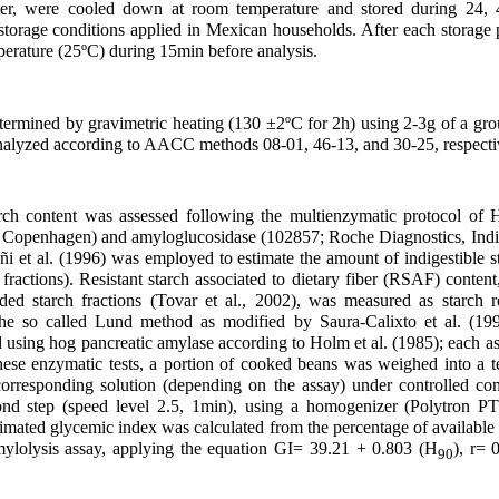
ter, were cooled down at room temperature and stored during 24, 
storage conditions applied in Mexican households. After each storage 
perature (25ºC) during 15min before analysis.
termined by gravimetric heating (130 ±2ºC for 2h) using 2-3g of a gro
analyzed according to AACC methods 08-01, 46-13, and 30-25, respec
tarch content was assessed following the multienzymatic protocol of 
openhagen) and amyloglucosidase (102857; Roche Diagnostics, Indi
 et al. (1996) was employed to estimate the amount of indigestible st
ctions). Resistant starch associated to dietary fiber (RSAF) content
raded starch fractions (Tovar et al., 2002), was measured as starch r
the so called Lund method as modified by Saura-Calixto et al. (199
 using hog pancreatic amylase according to Holm et al. (1985); each 
 these enzymatic tests, a portion of cooked beans was weighed into a t
rresponding solution (depending on the assay) under controlled condi
ond step (speed level 2.5, 1min), using a homogenizer (Polytron 
stimated glycemic index was calculated from the percentage of available
amylolysis assay, applying the equation GI= 39.21 + 0.803 (H
), r= 
90