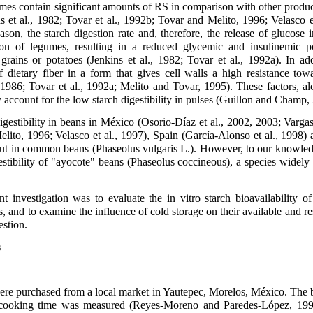
s contain significant amounts of RS in comparison with other product
ns et al., 1982; Tovar et al., 1992b; Tovar and Melito, 1996; Velasco et
ason, the starch digestion rate and, therefore, the release of glucose 
tion of legumes, resulting in a reduced glycemic and insulinemic po
rains or potatoes (Jenkins et al., 1982; Tovar et al., 1992a). In ad
 dietary fiber in a form that gives cell walls a high resistance towa
1986; Tovar et al., 1992a; Melito and Tovar, 1995). These factors, a
y account for the low starch digestibility in pulses (Guillon and Champ,
igestibility in beans in México (Osorio-Díaz et al., 2002, 2003; Vargas-
lito, 1996; Velasco et al., 1997), Spain (García-Alonso et al., 1998)
 out in common beans (Phaseolus vulgaris L.). However, to our knowled
stibility of "ayocote" beans (Phaseolus coccineous), a species widel
t investigation was to evaluate the in vitro starch bioavailability 
 and to examine the influence of cold storage on their available and res
estion.
s
re purchased from a local market in Yautepec, Morelos, México. The
 cooking time was measured (Reyes-Moreno and Paredes-López, 199