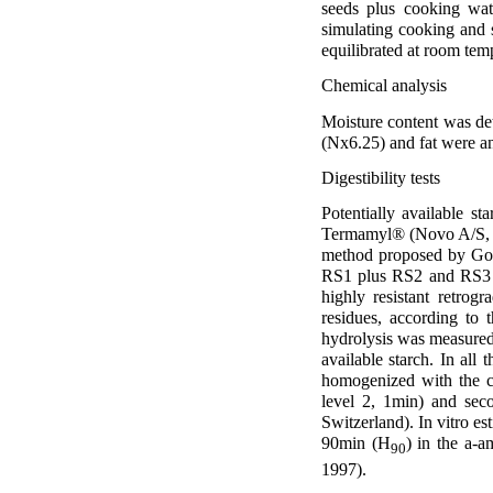
seeds plus cooking wa
simulating cooking and 
equilibrated at room tem
Chemical analysis
Moisture content was de
(Nx6.25) and fat were 
Digestibility tests
Potentially available s
Termamyl® (Novo A/S, C
method proposed by Goñi
RS1 plus RS2 and RS3 fra
highly resistant retrog
residues, according to 
hydrolysis was measured
available starch. In all
homogenized with the co
level 2, 1min) and sec
Switzerland). In vitro e
90min (H
) in the a-
90
1997).