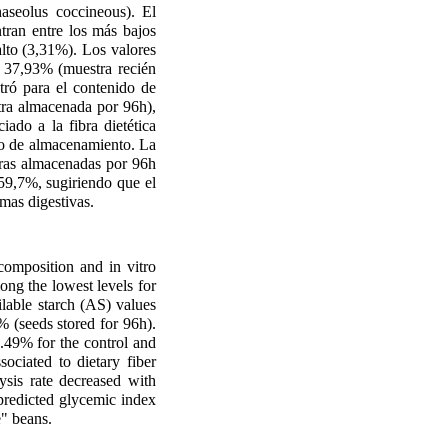
haseolus coccineous). El
tran entre los más bajos
alto (3,31%). Los valores
 37,93% (muestra recién
ró para el contenido de
tra almacenada por 96h),
ado a la fibra dietética
po de almacenamiento. La
tras almacenadas por 96h
 59,7%, sugiriendo que el
mas digestivas.
omposition and in vitro
ong the lowest levels for
ilable starch (AS) values
% (seeds stored for 96h).
.49% for the control and
ociated to dietary fiber
ysis rate decreased with
 predicted glycemic index
e" beans.