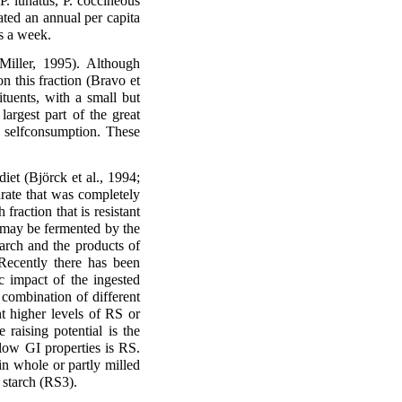
 P. lunatus, P. coccineous
ated an annual per capita
s a week.
Miller, 1995). Although
n this fraction (Bravo et
ituents, with a small but
argest part of the great
 selfconsumption. These
iet (Björck et al., 1994;
drate that was completely
fraction that is resistant
t may be fermented by the
tarch and the products of
 Recently there has been
ic impact of the ingested
 combination of different
nt higher levels of RS or
 raising potential is the
 low GI properties is RS.
in whole or partly milled
 starch (RS3).