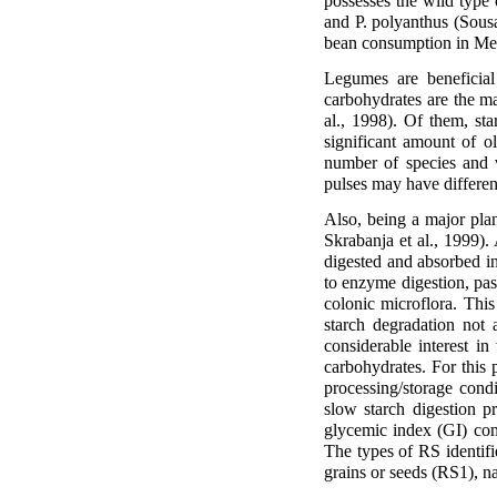
possesses the wild type o
and P. polyanthus (Sousa
bean consumption in Mex
Legumes are beneficial
carbohydrates are the ma
al., 1998). Of them, sta
significant amount of o
number of species and v
pulses may have different
Also, being a major plan
Skrabanja et al., 1999).
digested and absorbed in 
to enzyme digestion, pas
colonic microflora. This
starch degradation not 
considerable interest in
carbohydrates. For this 
processing/storage condi
slow starch digestion pr
glycemic index (GI) conc
The types of RS identifi
grains or seeds (RS1), n