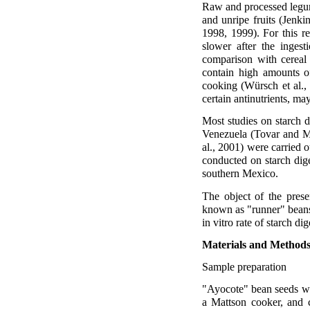
Raw and processed legume
and unripe fruits (Jenki
1998, 1999). For this re
slower after the inges
comparison with cereal g
contain high amounts of
cooking (Würsch et al., 
certain antinutrients, ma
Most studies on starch d
Venezuela (Tovar and Me
al., 2001) were carried
conducted on starch dige
southern Mexico.
The object of the presen
known as "runner" beans,
in vitro rate of starch dig
Materials and Method
Sample preparation
"Ayocote" bean seeds we
a Mattson cooker, and