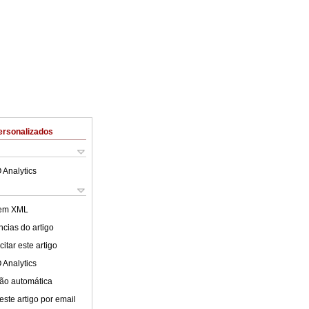
ersonalizados
 Analytics
 em XML
cias do artigo
itar este artigo
 Analytics
ão automática
este artigo por email