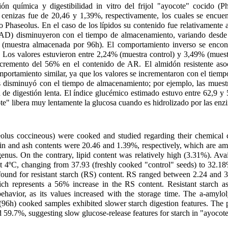
ón química y digestibilidad in vitro del frijol "ayocote" cocido (P
 cenizas fue de 20,46 y 1,39%, respectivamente, los cuales se encuen
o Phaseolus. En el caso de los lípidos su contenido fue relativamente 
(AD) disminuyeron con el tiempo de almacenamiento, variando desde
 (muestra almacenada por 96h). El comportamiento inverso se encont
. Los valores estuvieron entre 2,24% (muestra control) y 3,49% (mues
ncremento del 56% en el contenido de AR. El almidón resistente asoci
ortamiento similar, ya que los valores se incrementaron con el tiem
is disminuyó con el tiempo de almacenamiento; por ejemplo, las mues
de digestión lenta. El índice glucémico estimado estuvo entre 62,9 y
ote" libera muy lentamente la glucosa cuando es hidrolizado por las enzi
olus coccineous) were cooked and studied regarding their chemical c
otein and ash contents were 20.46 and 1.39%, respectively, which are am
enus. On the contrary, lipid content was relatively high (3.31%). Ava
t 4ºC, changing from 37.93 (freshly cooked "control" seeds) to 32.18
found for resistant starch (RS) content. RS ranged between 2.24 and 3
ch represents a 56% increase in the RS content. Resistant starch ass
havior, as its values increased with the storage time. The a-amylol
d (96h) cooked samples exhibited slower starch digestion features. The
59.7%, suggesting slow glucose-release features for starch in "ayocot