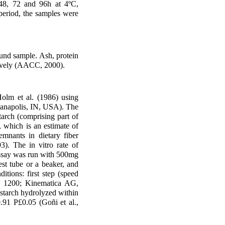
48, 72 and 96h at 4ºC,
period, the samples were
und sample. Ash, protein
tively (AACC, 2000).
Holm et al. (1986) using
anapolis, IN, USA). The
arch (comprising part of
, which is an estimate of
emnants in dietary fiber
3). The in vitro rate of
assay was run with 500mg
est tube or a beaker, and
tions: first step (speed
PT 1200; Kinematica AG,
 starch hydrolyzed within
0.91 P£0.05 (Goñi et al.,