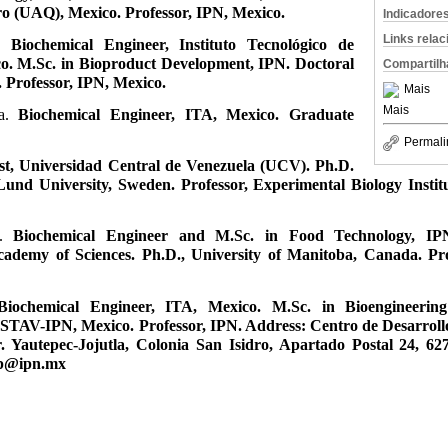
 (UAQ), Mexico. Professor, IPN, Mexico.
Indicadore
Links rela
o.
Biochemical Engineer, Instituto Tecnológico de
o. M.Sc. in Bioproduct Development, IPN. Doctoral
Compartilh
 Professor, IPN, Mexico.
Mais
Mais
ía.
Biochemical Engineer, ITA, Mexico. Graduate
Permali
ist, Universidad Central de Venezuela (UCV). Ph.D.
Lund University, Sweden. Professor, Experimental Biology Institu
z.
Biochemical Engineer and M.Sc. in Food Technology, IP
ademy of Sciences. Ph.D., University of Manitoba, Canada. Pro
Biochemical Engineer, ITA, Mexico. M.Sc. in Bioengineerin
TAV-IPN, Mexico. Professor, IPN. Address: Centro de Desarrollo
 Yautepec-Jojutla, Colonia San Isidro, Apartado Postal 24, 62
lop@ipn.mx