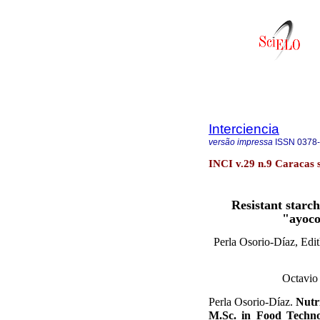
Interciencia
versão impressa
ISSN
0378
INCI v.29 n.9 Caracas s
Resistant starch
"ayoco
Perla Osorio-Díaz, Ed
Octavio
Perla Osorio-Díaz.
Nutri
M.Sc. in Food Techno