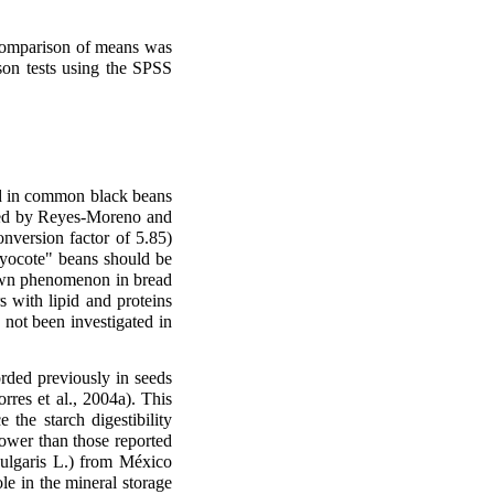
 Comparison of means was
on tests using the SPSS
ted in common black beans
rted by Reyes-Moreno and
version factor of 5.85)
"ayocote" beans should be
nown phenomenon in bread
s with lipid and proteins
 not been investigated in
rded previously in seeds
res et al., 2004a). This
the starch digestibility
lower than those reported
 vulgaris L.) from México
le in the mineral storage