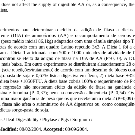
does not affect the supply of digestible AA or, as a consequence, th
ets.
erimentos para determinar o efeito da adição de fitasa a dietas
 aparente (DIA) de aminoácidos (AA) e o comportamento de cerdos
 (peso médio inicial 86,1kg) adaptados com uma cânula simples tipo T
etas de acordo com um quadro Latino repetido 3x3. A Dieta 1 foi a d
oram a Dieta 1 adicionada com 500 e 1000 unidades de atividade de f
ncontrou-se efeito da adição de fitasa na DIA de AA (P>0,10). A DIA
a mais baixa. Em outro experimento se distribuiram aleatoriamente 28 c
 (sete repetições/tratamento) de acordo com um desenho de blocos com
rgo-pasta de soja e 0,67% lisina digestiva em íleon; 2) dieta base +3
dieta base +1050FTU. A dieta base cobria 100% o requerimento de P d
e regressão não mostraram efeito da adição de fitasa na ganância d
sina e treonina (P=0,37); nem na conversão alimentícia (P=0,54). O
r uma maior ganância de peso que os que receberam a dieta 2 (P=0,09) 
a fitasa não afeta o subministro de AA digestivos ou, como conseqüê
ietas sorgo-pasta de soja.
 / Ileal Digestibility / Phytase / Pigs / Sorghum /
Modified:
08/02/2004.
Accepted:
08/09/2004.