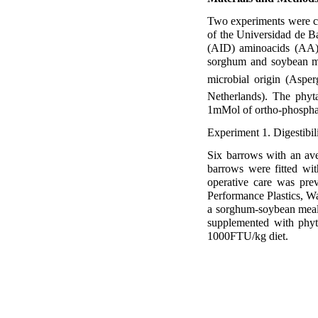
Two experiments were c
of the Universidad de Ba
(AID) aminoacids (AA)
sorghum and soybean me
microbial origin (Asper
Netherlands). The phyt
1mMol of ortho-phosphat
Experiment 1. Digestibilit
Six barrows with an ave
barrows were fitted wi
operative care was pre
Performance Plastics, Wa
a sorghum-soybean meal 
supplemented with phyt
1000FTU/kg diet.