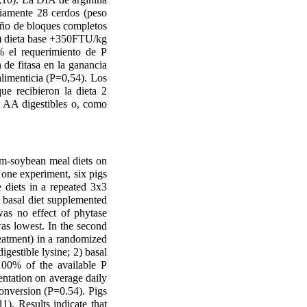
riamente 28 cerdos (peso
seño de bloques completos
; 2) dieta base +350FTU/kg
 el requerimiento de P
 de fitasa en la ganancia
alimenticia (P=0,54). Los
e recibieron la dieta 2
de AA digestibles o, como
um-soybean meal diets on
 one experiment, six pigs
e diets in a repeated 3x3
 basal diet supplemented
was no effect of phytase
s lowest. In the second
reatment) in a randomized
gestible lysine; 2) basal
00% of the available P
entation on average daily
onversion (P=0.54). Pigs
1). Results indicate that