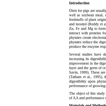
Introduction
Diets for pigs are usual
well as soybean meal, 
feedstuffs of plant orig
and inositol (Reddy et a
Zn, Fe and Mg to form 
interact with proteins f
phytates create electrost
phytates reduce the dige
produce the enzyme requi
Several studies have d
increasing its digestibi
improvement in the diges
layer and the germ of ce
Savin, 1999). These are 
(Tatham et al., 1995),
digestibility upon phyta
performance of growing-f
The object of this study
of AA and performance o
Materials and Method