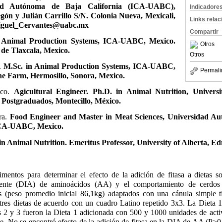
idad Autónoma de Baja California (ICA-UABC),
Indicadore
ón y Julián Carrillo S/N. Colonia Nueva, Mexicali,
Links rela
Miguel_Cervantes@uabc.mx
Compartir
 Animal Production Systems, ICA-UABC, Mexico.
Otros
 de Tlaxcala, Mexico.
Otros
a.
M.Sc. in Animal Production Systems, ICA-UABC,
Permali
e Farm, Hermosillo, Sonora, Mexico.
sco.
Agicultural Engineer. Ph.D. in Animal Nutrition, Univers
 Postgraduados, Montecillo, México.
ra.
Food Engineer and Master in Meat Sciences, Universidad Au
ICA-UABC, Mexico.
in Animal Nutrition. Emeritus Professor, University of Alberta, 
imentos para determinar el efecto de la adición de fitasa a dietas s
aparente (DIA) de aminoácidos (AA) y el comportamiento de cerdos
s (peso promedio inicial 86,1kg) adaptados con una cánula simple t
tres dietas de acuerdo con un cuadro Latino repetido 3x3. La Dieta 1 
as 2 y 3 fueron la Dieta 1 adicionada con 500 y 1000 unidades de acti
e. No se encontró efecto de la adición de fitasa en la DIA de AA (P>