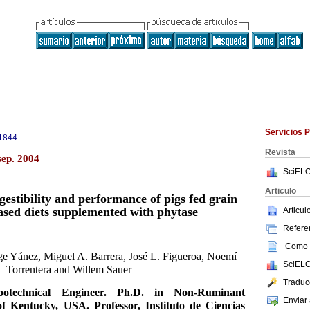
Servicios 
1844
Revista
sep. 2004
SciELO
Articulo
gestibility and performance of pigs fed grain
sed diets supplemented with phytase
Articu
Referen
Como c
ge Yánez, Miguel A. Barrera, José L. Figueroa, Noemí
SciELO
Torrentera and Willem Sauer
Traduc
ootechnical Engineer. Ph.D. in Non-Ruminant
Enviar 
of Kentucky, USA. Professor, Instituto de Ciencias