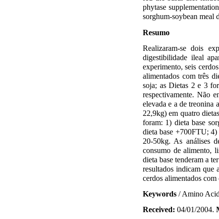
phytase supplementation 
sorghum-soybean meal di
Resumo
Realizaram-se dois exp
digestibilidade ileal
experimento, seis cerdos
alimentados com três di
soja; as Dietas 2 e 3 f
respectivamente. Não e
elevada e a de treonina 
22,9kg) em quatro dietas
foram: 1) dieta base so
dieta base +700FTU; 4) 
20-50kg. As análises d
consumo de alimento, li
dieta base tenderam a te
resultados indicam que 
cerdos alimentados com d
Keywords
/ Amino Acids
Received:
04/01/2004.