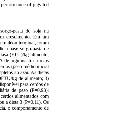
e performance of pigs fed
 sorgo-pasta de soja na
 em crescimento. Em um
 em íleon terminal, foram
ieta base sorgo-pasta de
itasa (FTU)/kg alimento,
 de arginina foi a mais
erdos (peso médio inicial
pletos ao azar. As dietas
50FTU/kg de alimento; 3)
isponível para cerdos de
iária de peso (P=0,93);
s cerdos alimentados com
ou a dieta 3 (P=0,11). Os
ncia, o comportamento de