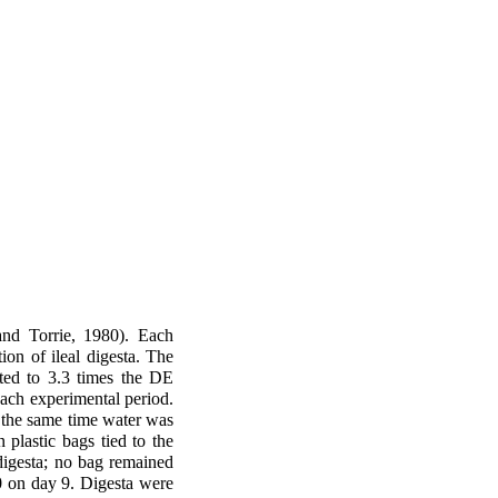
and Torrie, 1980). Each
ion of ileal digesta. The
ted to 3.3 times the DE
each experimental period.
t the same time water was
 plastic bags tied to the
digesta; no bag remained
00 on day 9. Digesta were