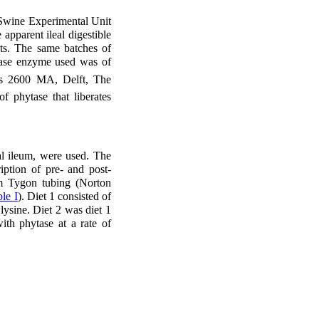
Swine Experimental Unit
apparent ileal digestible
s. The same batches of
tase enzyme used was of
es 2600 MA, Delft, The
 phytase that liberates
al ileum, were used. The
ption of pre- and post-
om Tygon tubing (Norton
le I
). Diet 1 consisted of
ysine. Diet 2 was diet 1
th phytase at a rate of