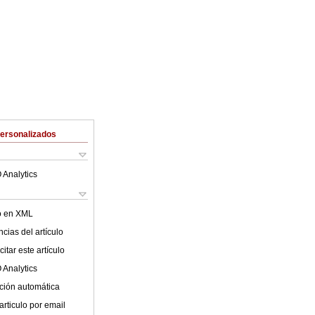
Personalizados
 Analytics
lo en XML
cias del artículo
itar este artículo
 Analytics
ción automática
articulo por email