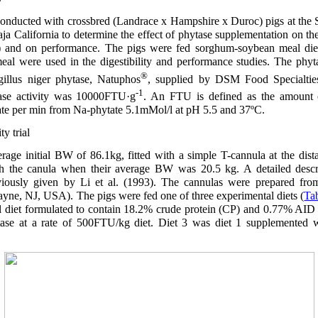
onducted with crossbred (Landrace x Hampshire x Duroc) pigs at the 
ja California to determine the effect of phytase supplementation on the 
 and on performance. The pigs were fed sorghum-soybean meal diet
al were used in the digestibility and performance studies. The phy
®
gillus niger phytase, Natuphos
, supplied by DSM Food Specialti
-1
ase activity was 10000FTU·g
. An FTU is defined as the amount of
e per min from Na-phytate 5.1mMol/l at pH 5.5 and 37ºC.
y trial
rage initial BW of 86.1kg, fitted with a simple T-cannula at the dist
th the canula when their average BW was 20.5 kg. A detailed descri
viously given by Li et al. (1993). The cannulas were prepared fr
yne, NJ, USA). The pigs were fed one of three experimental diets (
Tab
diet formulated to contain 18.2% crude protein (CP) and 0.77% AID l
ase at a rate of 500FTU/kg diet. Diet 3 was diet 1 supplemented wi