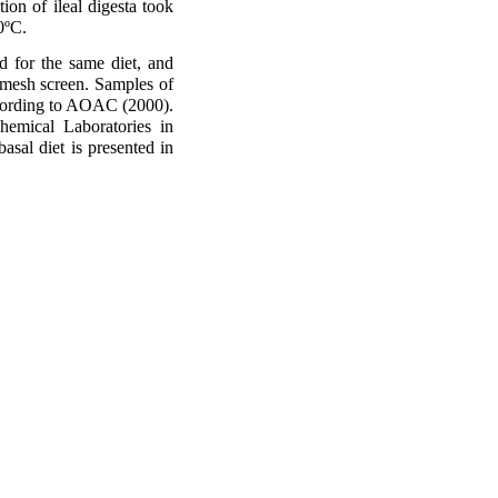
ion of ileal digesta took
0ºC.
d for the same diet, and
mesh screen. Samples of
ccording to AOAC (2000).
hemical Laboratories in
al diet is presented in