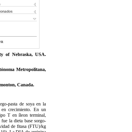
s
cionados
nk
ity of Nebraska, USA.
tónoma Metropolitana,
Edmonton, Canada.
orgo-pasta de soya en la
 en crecimiento. En un
ipo T en íleon terminal,
fue la dieta base sorgo-
vidad de fitasa (FTU)/kg
0,10). La DIA de arginina