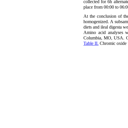
collected for 6h alterna
place from 00:00 to 06:00
At the conclusion of th
homogenized. A subsamp
diets and ileal digesta
Amino acid analyses we
Columbia, MO, USA. Cys
Table II.
Chromic oxide w