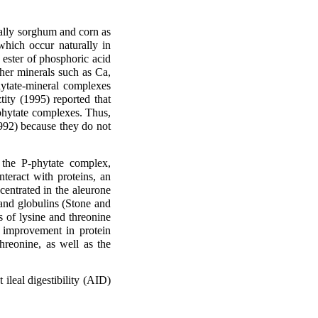
ially sorghum and corn as
hich occur naturally in
 ester of phosphoric acid
ther minerals such as Ca,
ytate-mineral complexes
tity (1995) reported that
n-phytate complexes. Thus,
1992) because they do not
 the P-phytate complex,
nteract with proteins, an
centrated in the aleurone
 and globulins (Stone and
s of lysine and threonine
 improvement in protein
threonine, as well as the
ileal digestibility (AID)