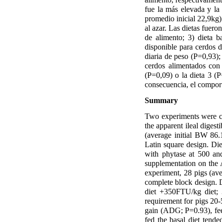
fue la más elevada y la
promedio inicial 22,9kg)
al azar. Las dietas fuero
de alimento; 3) dieta
disponible para cerdos d
diaria de peso (P=0,93);
cerdos alimentados con
(P=0,09) o la dieta 3 (P
consecuencia, el comport
Summary
Two experiments were co
the apparent ileal diges
(average initial BW 86.1
Latin square design. Di
with phytase at 500 and
supplementation on the
experiment, 28 pigs (ave
complete block design. D
diet +350FTU/kg diet;
requirement for pigs 20-
gain (ADG; P=0.93), fee
fed the basal diet tende