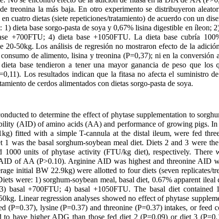
 de treonina la más baja. En otro experimento se distribuyeron aleato
 en cuatro dietas (siete repeticiones/tratamiento) de acuerdo con un di
n: 1) dieta base sorgo-pasta de soya y 0,67% lisina digestible en íleon
 base +700FTU; 4) dieta base +1050FTU. La dieta base cubría 100%
e 20-50kg. Los análisis de regresión no mostraron efecto de la adición
 consumo de alimento, lisina y treonina (P=0,37); ni en la conversión 
 dieta base tendieron a tener una mayor ganancia de peso que los qu
=0,11). Los resultados indican que la fitasa no afecta el suministro 
amiento de cerdos alimentados con dietas sorgo-pasta de soya.
nducted to determine the effect of phytase supplementation to sorgh
tibility (AID) of amino acids (AA) and performance of growing pigs. In
kg) fitted with a simple T-cannula at the distal ileum, were fed thre
et 1 was the basal sorghum-soybean meal diet. Diets 2 and 3 were the
 1000 units of phytase activity (FTU/kg diet), respectively. There 
 AID of AA (P>0.10). Arginine AID was highest and threonine AID wa
rage initial BW 22.9kg) were allotted to four diets (seven replicates/t
iets were: 1) sorghum-soybean meal, basal diet, 0.67% apparent ileal di
 3) basal +700FTU; 4) basal +1050FTU. The basal diet contained 1
50kg. Linear regression analyses showed no effect of phytase supplem
d (P=0.37), lysine (P=0.37) and threonine (P=0.37) intakes, or feed c
d to have higher ADG than those fed diet 2 (P=0.09) or diet 3 (P=0.1