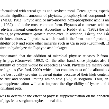
ly formulated with cereal grains and soybean meal. Cereal grains, espec
contain significant amounts of phytates, phosphorylated compounds w
in (Maga, 1982). Phytic acid or myo-inositol hexa-phosphoric acid is an
l., 1982), and is the most common form. Phytates also interact with o
phytate-mineral complexes. According to Reddy et al. (1982) the ph
orming phytate-mineral-protein complexes. In addition, Láztity and Láz
atic interactions with proteins, which result in the formation of protei
stibility of P and some other minerals such as Ca in pigs (Cromwell, 
red to hydrolyze the P-phytic acid linkages.
emonstrated that the addition of microbial phytase releases P from
lity in pigs (Cromwell, 1992). On the other hand, since phytates also i
tibility of protein would be expected as well. Phytates are mainly con
real grains (Bedford, 2000) which also contains most of the albumins
the best quality proteins in cereal grains because of their high content
 the first and second limiting amino acid (AA) in sorghum. Thus, an
se supplementation will also improve the digestibility of lysine and 
inishing pigs.
 was to determine the effect of phytase supplementation on the apparent 
f pigs fed a sorghum-soybean meal diet.
s