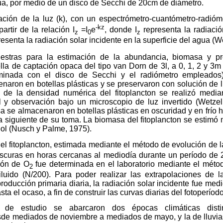
ua, por medio de un disco de Secchi de 20cm de diámetro.
ación de la luz (k), con un espectrómetro-cuantómetro-radióme
-kz
artir de la relación I
=I
e
, donde I
representa la radiació
z
0
z
esenta la radiación solar incidente en la superficie del agua (W
uestras para la estimación de la abundancia, biomasa y pr
la de captación opaca del tipo van Dorn de 3l, a 0, 1, 2 y 3m
rminada con el disco de Secchi y el radiómetro empleados
aron en botellas plásticas y se preservaron con solución de l
 de la densidad numérica del fitoplancton se realizó medi
y observación bajo un microscopio de luz invertido (Wetzel
 se almacenaron en botellas plásticas en oscuridad y en frío 
día siguiente de su toma. La biomasa del fitoplancton se estimó 
nol (Nusch y Palme, 1975).
el fitoplancton, estimada mediante el método de evolución de 
oscuras en horas cercanas al mediodía durante un período de 
ión de O
fue determinada en el laboratorio mediante el méto
2
diluido (N/200). Para poder realizar las extrapolaciones de l
producción primaria diaria, la radiación solar incidente fue med
a el ocaso, a fin de construir las curvas diarias del fotoperíodo
 de estudio se abarcaron dos épocas climáticas disti
e mediados de noviembre a mediados de mayo, y la de lluvi