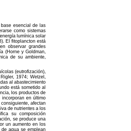
 base esencial de las
derarse como sistemas
energía lumínica solar
. El fitoplancton está
den observar grandes
uía (Horne y Goldman,
ímica de su ambiente,
colas (eutrofización),
Rigler, 1974; Wetzel,
adas al abastecimiento
mundo está sometido al
ncia, los productos de
e incorporan en último
 consiguiente, afectan
va de nutrientes a los
ifica su composición
zación, se produce una
or un aumento en los
os de agua se emplean