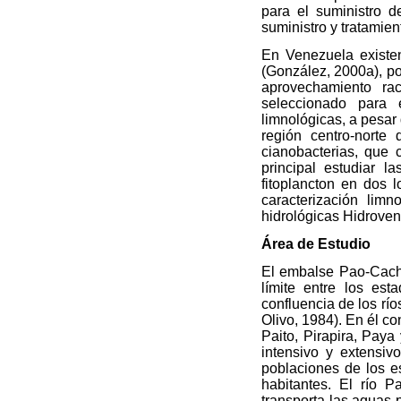
para el suministro 
suministro y tratamie
En Venezuela existe
(González, 2000a), po
aprovechamiento ra
seleccionado para e
limnológicas, a pesar
región centro-norte
cianobacterias, que 
principal estudiar 
fitoplancton en dos 
caracterización lim
hidrológicas Hidroven
Área de Estudio
El embalse Pao-Cachi
límite entre los es
confluencia de los rí
Olivo, 1984). En él co
Paito, Pirapira, Paya
intensivo y extensiv
poblaciones de los e
habitantes. El río P
transporta las aguas 