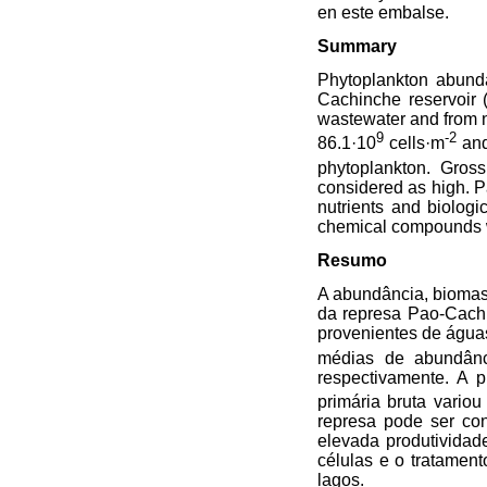
en este embalse.
Summary
Phytoplankton abunda
Cachinche reservoir (
wastewater and from 
9
-2
86.1·10
cells·m
and
phytoplankton. Gro
considered as high. P
nutrients and biologic
chemical compounds we
Resumo
A abundância, biomas
da represa Pao-Cachi
provenientes de águas
médias de abundânci
respectivamente. A p
primária bruta vario
represa pode ser con
elevada produtividade
células e o tratamen
lagos.