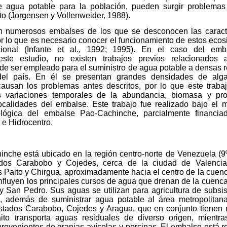
de agua potable para la población, pueden surgir problemas
nto (Jorgensen y Vollenweider, 1988).
n numerosos embalses de los que se desconocen las caracter
r lo que es necesario conocer el funcionamiento de estos ecos
cional (Infante et al., 1992; 1995). En el caso del emb
ste estudio, no existen trabajos previos relacionados a
 de ser empleado para el suministro de agua potable a densas 
 del país. En él se presentan grandes densidades de alg
causan los problemas antes descritos, por lo que este traba
las variaciones temporales de la abundancia, biomasa y pro
localidades del embalse. Este trabajo fue realizado bajo el 
nológica del embalse Pao-Cachinche, parcialmente financi
 e Hidrocentro.
nche está ubicado en la región centro-norte de Venezuela (9º
tados Carabobo y Cojedes, cerca de la ciudad de Valenci
os Paito y Chirgua, aproximadamente hacia el centro de la cuenc
nfluyen los principales cursos de agua que drenan de la cuenca 
 y San Pedro. Sus aguas se utilizan para agricultura de subsi
o, además de suministrar agua potable al área metropolitan
stados Carabobo, Cojedes y Aragua, que en conjunto tienen
aito transporta aguas residuales de diverso origen, mientr
provenientes de granjas avícolas y porcinas. El embalse está