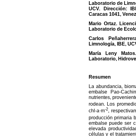
Laboratorio de Limno
UCV. Dirección: I
Caracas 1041, Venez
Mario Ortaz. Licenc
Laboratorio de Ecol
Carlos Peñaherrer
Limnología, IBE, UC
María Leny Matos
Laboratorio, Hidrove
Resumen
La abundancia, bioma
embalse Pao-Cachinc
nutrientes, provenien
rodean. Los promedio
-2
chl-a·m
, respectiva
producción primaria 
embalse puede ser co
elevada productivida
células y el tratamie