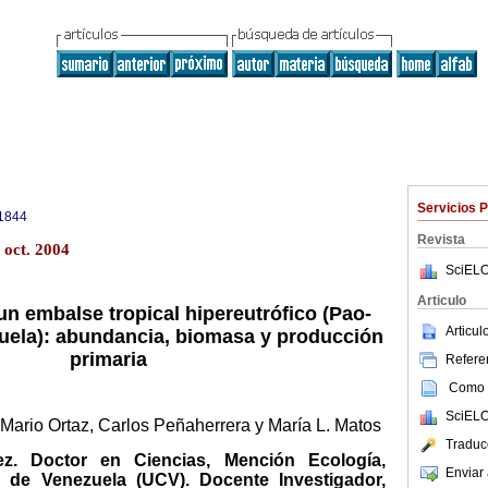
Servicios 
1844
Revista
 oct. 2004
SciELO
Articulo
un embalse tropical hipereutrófico (Pao-
Articu
uela): abundancia, biomasa y producción
primaria
Referen
Como c
SciELO
 Mario Ortaz, Carlos Peñaherrera y María L. Matos
Traduc
ez. Doctor en Ciencias, Mención Ecología,
Enviar 
l de Venezuela (UCV). Docente Investigador,