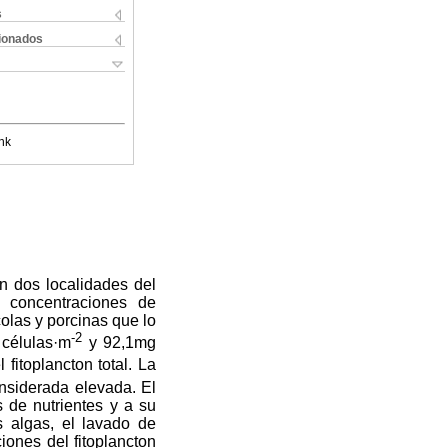
s
cionados
nk
n dos localidades del
s concentraciones de
olas y porcinas que lo
-2
células·m
y 92,1mg
fitoplancton total. La
onsiderada elevada. El
 de nutrientes y a su
s algas, el lavado de
iones del fitoplancton