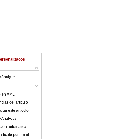
Personalizados
 Analytics
lo en XML
cias del artículo
itar este artículo
 Analytics
ción automática
articulo por email