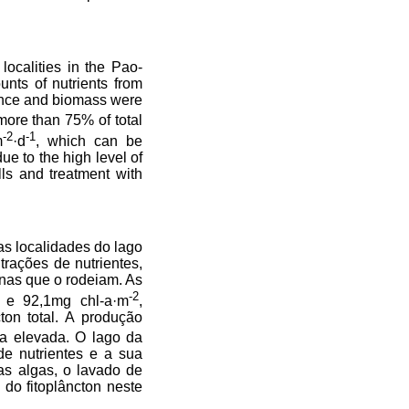
ocalities in the Pao-
unts of nutrients from
ance and biomass were
more than 75% of total
-2
-1
m
·d
, which can be
e to the high level of
ells and treatment with
s localidades do lago
rações de nutrientes,
ínas que o rodeiam. As
-2
e 92,1mg chl-a·m
,
ton total. A produção
da elevada. O lago da
de nutrientes e a sua
das algas, o lavado de
do fitoplâncton neste