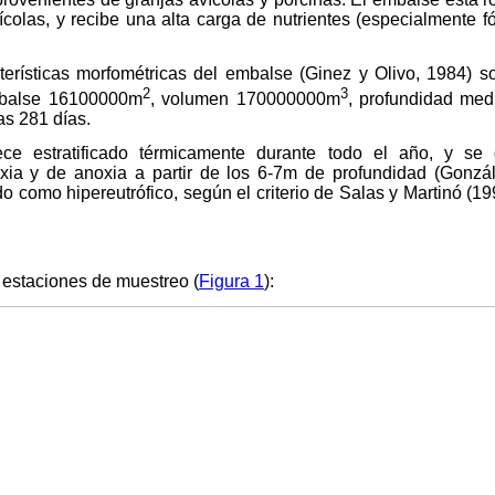
ícolas, y recibe una alta carga de nutrientes (especialmente fó
cterísticas morfométricas del embalse (Ginez y Olivo, 1984) s
2
3
mbalse 16100000m
, volumen 170000000m
, profundidad med
as 281 días.
e estratificado térmicamente durante todo el año, y se 
ia y de anoxia a partir de los 6-7m de profundidad (Gonzále
do como hipereutrófico, según el criterio de Salas y Martinó (19
 estaciones de muestreo (
Figura 1
):