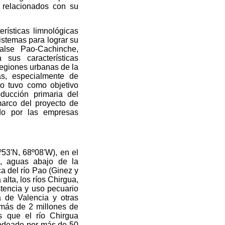
 relacionados con su
ísticas limnológicas
istemas para lograr su
alse Pao-Cachinche,
 sus características
regiones urbanas de la
as, especialmente de
jo tuvo como objetivo
ducción primaria del
marco del proyecto de
ado por las empresas
53'N, 68º08'W), en el
a, aguas abajo de la
a del río Pao (Ginez y
alta, los ríos Chirgua,
stencia y uso pecuario
a de Valencia y otras
 más de 2 millones de
as que el río Chirgua
 rodeado por más de 50