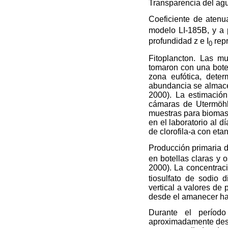
Transparencia del ag
Coeficiente de atenu
modelo LI-185B, y a p
profundidad z e I
repr
0
Fitoplancton. Las m
tomaron con una botel
zona eufótica, dete
abundancia se almacen
2000). La estimación
cámaras de Utermöhl 
muestras para biomasa
en el laboratorio al 
de clorofila-a con eta
Producción primaria d
en botellas claras y 
2000). La concentrac
tiosulfato de sodio 
vertical a valores de 
desde el amanecer hast
Durante el período
aproximadamente desd