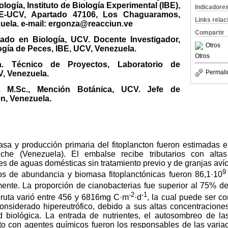
logía, Instituto de Biología Experimental (IBE),
Indicadore
BE-UCV, Apartado 47106, Los Chaguaramos,
Links rela
uela. e-mail: ergonza@reacciun.ve
Compartir
iado en Biología, UCV. Docente Investigador,
Otros
ogía de Peces, IBE, UCV, Venezuela.
Otros
a. Técnico de Proyectos, Laboratorio de
Permali
V, Venezuela.
. M.Sc., Mención Botánica, UCV. Jefe de
n, Venezuela.
sa y producción primaria del fitoplancton fueron estimadas e
he (Venezuela). El embalse recibe tributarios con alta
tes de aguas domésticas sin tratamiento previo y de granjas avíc
9
s de abundancia y biomasa fitoplanctónicas fueron 86,1·10
mente. La proporción de cianobacterias fue superior al 75% del 
-2
-1
bruta varió entre 456 y 6816mg C·m
·d
, la cual puede ser c
nsiderado hipereutrófico, debido a sus altas concentraciones
d biológica. La entrada de nutrientes, el autosombreo de la
nto con agentes químicos fueron los responsables de las variac