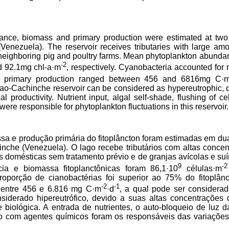
nce, biomass and primary production were estimated at two l
Venezuela). The reservoir receives tributaries with large amo
neighboring pig and poultry farms. Mean phytoplankton abund
-2
 92.1mg chl-a·m
, respectively. Cyanobacteria accounted for 
ss primary production ranged between 456 and 6816mg C·
ao-Cachinche reservoir can be considered as hypereutrophic, du
al productivity. Nutrient input, algal self-shade, flushing of c
re responsible for phytoplankton fluctuations in this reservoir.
sa e produção primária do fitoplâncton foram estimadas em dua
nche (Venezuela). O lago recebe tributários com altas concent
 domésticas sem tratamento prévio e de granjas avícolas e su
9
-2
a e biomassa fitoplanctônicas foram 86,1·10
células·m
roporção de cianobactérias foi superior ao 75% do fitoplânc
-2
-1
u entre 456 e 6.816 mg C·m
·d
, a qual pode ser considera
siderado hipereutrófico, devido a suas altas concentrações 
 biológica. A entrada de nutrientes, o auto-bloqueio de luz 
to com agentes químicos foram os responsáveis das variações 