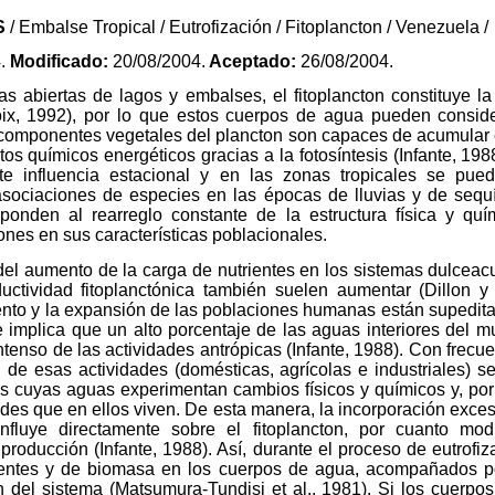
S
/ Embalse Tropical / Eutrofización / Fitoplancton / Venezuela /
4.
Modificado:
20/08/2004.
Aceptado:
26/08/2004.
s abiertas de lagos y embalses, el fitoplancton constituye la
roix, 1992), por lo que estos cuerpos de agua pueden consi
 componentes vegetales del plancton son capaces de acumular 
s químicos energéticos gracias a la fotosíntesis (Infante, 1988)
te influencia estacional y en las zonas tropicales se pue
 asociaciones de especies en las épocas de lluvias y de seq
ponden al rearreglo constante de la estructura física y qu
ones en sus características poblacionales.
 aumento de la carga de nutrientes en los sistemas dulceacuí
uctividad fitoplanctónica también suelen aumentar (Dillon y 
ento y la expansión de las poblaciones humanas están supedit
 implica que un alto porcentaje de las aguas interiores del 
tenso de las actividades antrópicas (Infante, 1988). Con frecue
de esas actividades (domésticas, agrícolas e industriales) s
os cuyas aguas experimentan cambios físicos y químicos y, por
es que en ellos viven. De esta manera, la incorporación excesi
influye directamente sobre el fitoplancton, por cuanto mod
 producción (Infante, 1988). Así, durante el proceso de eutrofi
ientes y de biomasa en los cuerpos de agua, acompañados p
n del sistema (Matsumura-Tundisi et al., 1981). Si los cuerp