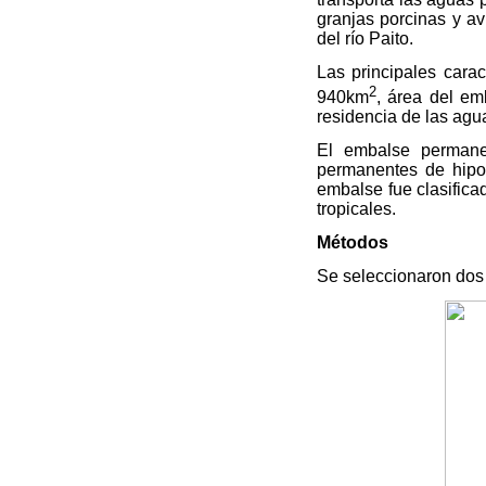
granjas porcinas y av
del río Paito.
Las principales cara
2
940km
, área del e
residencia de las agu
El embalse permanec
permanentes de hipox
embalse fue clasifica
tropicales.
Métodos
Se seleccionaron dos