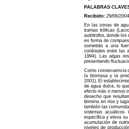
PALABRAS CLAVE
Recibido:
29/06/200
En las zonas de agua
tramas tróficas (Lac
autótrofos, donde los
en forma de compuesto
sometido a una fuer
contrastes entre las
1994). Las algas res
presentando fluctuaci
Como consecuencia del
la biomasa y la prod
2001). El establecimi
de agua dulce, lo que
efecto más o menos in
desecho que resultan 
término en ríos y lag
también las comunidad
sistemas acuáticos 
específica y eleva su
acumulación de nutr
niveles de producció