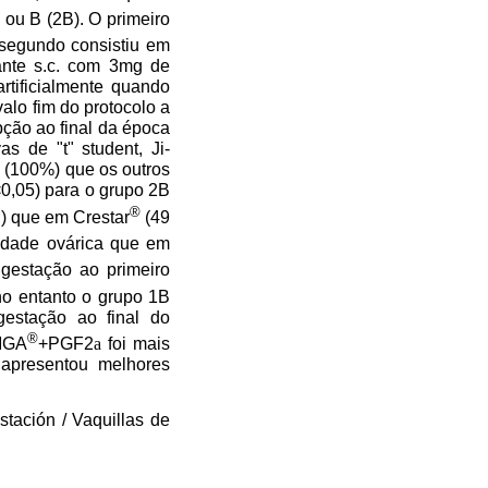
 ou B (2B). O primeiro
segundo consistiu em
ante s.c. com 3mg de
rtificialmente quando
alo fim do protocolo a
pção ao final da época
s de "t" student, Ji-
 (100%) que os outros
<0,05) para o grupo 2B
®
) que em Crestar
(49
vidade ovárica que em
gestação ao primeiro
 no entanto o grupo 1B
estação ao final do
®
 MGA
+PGF2
a
foi mais
 apresentou melhores
stación / Vaquillas de