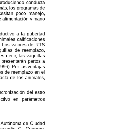
 produciendo conducta
demás, los programas de
cesitan poco manejo,
de alimentación y mano
oductivo a la pubertad
nimales calificaciones
). Los valores de RTS
quillas de reemplazo,
 decir, las vaquillas
 presentarán partos a
996). Por las ventajas
es de reemplazo en el
cta de los animales,
ncronización del estro
ctivo en parámetros
ad Autónoma de Ciudad
raxedis G. Guerrero,