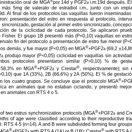
®
inistración oral de MGA
por 14d y PGF2
a
i.m.19d después. El
más 5mg de valerato de estradiol i.m., junto con un impl
d. Al final de los protocolos las vaquillas fueron inseminadas a
on: presentación del estro en respuesta al protocolo, interva
 sincronizado, gestación al primer estro sincronizado, concepci
ión de la ciclicidad de cada protocolo. Se aplicaron prueba
 Fisher. El grupo 1B presentó más (P<0,10) vaquillas en estro
tervalo fin del protocolo a presentación de estro fue menor (P<
®
 los demás, y fue mayor (P<0,05) en MGA
+PGF2
a
(69,2 ±14,8h
2
a
produjo mayor (P<0,05) ciclicidad en vaquillas sin activida
bos protocolos presentaron similar (P>0,10) % de gesta
®
®
 y 58,3% en MGA
+PGF2
a
y Crestar
, respectivamente); si
<0,10) que 1A (33%), 2B (66,6%) y 2A (50%). El % de gestación
®
 en los cuatro grupos. Se concluye que el protocolo MGA
+PG
árica en animales que no estaban ciclando, y presentó mejo
al en animales con RTS 4 o 5.
®
 of two estrus synchronization protocols (MGA
+PGF2
a
and Cre
hs of age were classified according to their reproductive tra
: RTS 4-5 (n=14). A and B were subdivided forming four groups
®
®
: MGA
+PGF2
a
with RTS A (1A) or B (1B); Crestar
with RTS A (2