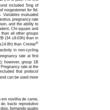
cond included 5mg of
of norgestomet for 9d.
s. Variables evaluated
 estrus, pregnancy rate
on, and the ability to
student, Chi-square and
than all other groups
2B (34 ±9.03h) than in
®
±14.8h) than Crestar
ctivity in non-cycling
egnancy rate at first
y); however, group 1B
 Pregnancy rate at the
ncluded that protocol
s, and can be used more
) em novilha de carne,
do tracto reprodutivo
 dois, formando quatro