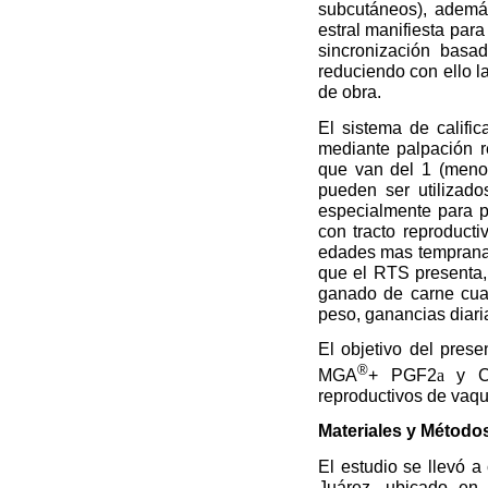
subcutáneos), además
estral manifiesta para
sincronización basa
reduciendo con ello l
de obra.
El sistema de calific
mediante palpación re
que van del 1 (menor
pueden ser utilizado
especialmente para p
con tracto reproduct
edades mas tempranas 
que el RTS presenta,
ganado de carne cua
peso, ganancias diari
El objetivo del prese
®
MGA
+ PGF2
a
y Cr
reproductivos de vaqu
Materiales y Método
El estudio se llevó 
Juárez, ubicado en 