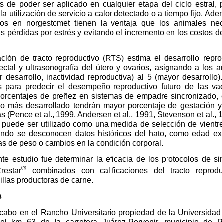
 de poder ser aplicado en cualquier etapa del ciclo estral,
 la utilización de servicio a calor detectado o a tiempo fijo. A
dos en norgestomet tienen la ventaja que los animales ne
as pérdidas por estrés y evitando el incremento en los costos 
ación de tracto reproductivo (RTS) estima el desarrollo repr
ctal y ultrasonografía del útero y ovarios, asignando a los a
 desarrollo, inactividad reproductiva) al 5 (mayor desarrollo
s para predecir el desempeño reproductivo futuro de las va
orcentajes de preñez en sistemas de empadre sincronizado, es
ivo más desarrollado tendrán mayor porcentaje de gestación y
(Pence et al., 1999, Andersen et al., 1991, Stevenson et al., 1
 puede ser utilizado como una medida de selección de vientr
ndo se desconocen datos históricos del hato, como edad exa
as de peso o cambios en la condición corporal.
nte estudio fue determinar la eficacia de los protocolos de si
®
estar
combinados con calificaciones del tracto reprodu
illas productoras de carne.
s
a cabo en el Rancho Universitario propiedad de la Universid
el km 63 de la carretera Juárez-Porvenir, municipio de P