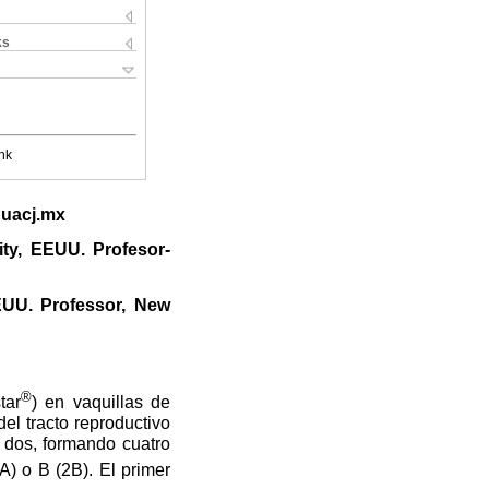
ks
nk
@uacj.mx
ity, EEUU. Profesor-
EUU. Professor, New
®
tar
) en vaquillas de
el tracto reproductivo
 dos, formando cuatro
A) o B (2B). El primer