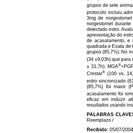
grupos de sete anim
protocolo incluiu ad
3mg de norgestomet 
norgestomet durante 
detectado estro. Aval
apresentação do estro
de acasalamento, e i
quadrada e Exata de 
grupos (85,7%). No in
(34 ±9,03h) que para
®
± 31,7h). MGA
+PG
®
Crestar
(100 vs. 14
estro sincronizado 
(85,7%) foi maior 
acasalamento foi sim
eficaz em induzir a
resultados usando ins
PALABRAS CLAV
Reemplazo /
Recibido:
05/07/2004