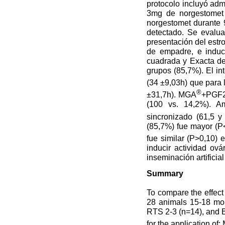
protocolo incluyó adm
3mg de norgestomet 
norgestomet durante 9
detectado. Se evaluar
presentación del estro
de empadre, e inducc
cuadrada y Exacta de
grupos (85,7%). El in
(34 ±9,03h) que para
®
±31,7h). MGA
+PGF
(100 vs. 14,2%). Am
sincronizado (61,5
(85,7%) fue mayor (P
fue similar (P>0,10)
inducir actividad ov
inseminación artifici
Summary
To compare the effect
28 animals 15-18 mont
RTS 2-3 (n=14), and B
for the application of