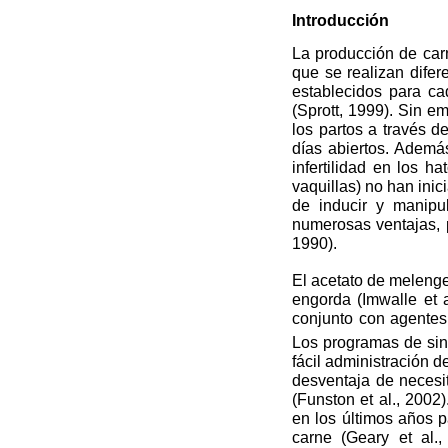
Introducción
La producción de car
que se realizan difer
establecidos para ca
(Sprott, 1999). Sin em
los partos a través 
días abiertos. Ademá
infertilidad en los h
vaquillas) no han ini
de inducir y manipul
numerosas ventajas, p
1990).
El acetato de meleng
engorda (Imwalle et a
conjunto con agentes
Los programas de si
fácil administración d
desventaja de necesi
(Funston et al., 2002
en los últimos años p
carne (Geary et al.