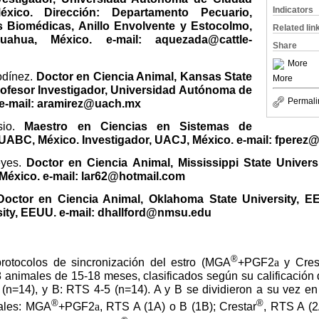
Indicators
xico. Dirección: Departamento Pecuario,
as Biomédicas, Anillo Envolvente y Estocolmo,
Related lin
uahua, México. e-mail: aquezada@cattle-
Share
More
odínez.
Doctor en Ciencia Animal, Kansas State
More
rofesor Investigador, Universidad Autónoma de
Permali
 e-mail: aramirez@uach.mx
sio.
Maestro en Ciencias en Sistemas de
UABC, México. Investigador, UACJ, México. e-mail: fperez
eyes.
Doctor en Ciencia Animal, Mississippi State Univers
México. e-mail: lar62@hotmail.com
Doctor en Ciencia Animal, Oklahoma State University, E
sity, EEUU. e-mail: dhallford@nmsu.edu
®
rotocolos de sincronización del estro (MGA
+PGF2
a
y Cres
28 animales de 15-18 meses, clasificados según su calificación d
(n=14), y B: RTS 4-5 (n=14). A y B se dividieron a su vez en
®
®
males: MGA
+PGF2
a
, RTS A (1A) o B (1B); Crestar
, RTS A (2