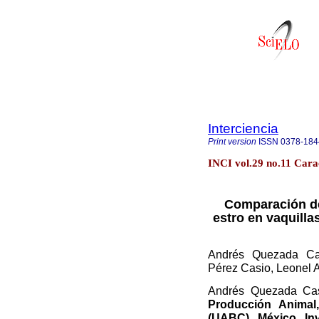
Interciencia
Print version
ISSN
0378-184
INCI vol.29 no.11 Cara
Comparación de
estro en vaquilla
Andrés Quezada Cas
Pérez Casio, Leonel 
Andrés Quezada Ca
Producción Animal
(UABC), México. In