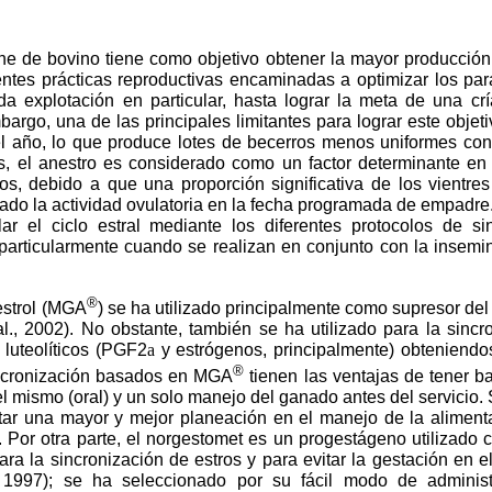
ne de bovino tiene como objetivo obtener la mayor producción 
entes prácticas reproductivas encaminadas a optimizar los pa
da explotación en particular, hasta lograr la meta de una crí
bargo, una de las principales limitantes para lograr este objet
del año, lo que produce lotes de becerros menos uniformes c
s, el anestro es considerado como un factor determinante en 
atos, debido a que una proporción significativa de los vientre
ciado la actividad ovulatoria en la fecha programada de empadre.
ar el ciclo estral mediante los diferentes protocolos de si
articularmente cuando se realizan en conjunto con la insemina
®
estrol (MGA
) se ha utilizado principalmente como supresor del
l., 2002). No obstante, también se ha utilizado para la sincr
 luteolíticos (PGF2
a
y estrógenos, principalmente) obteniendo
®
ncronización basados en MGA
tienen las ventajas de tener ba
el mismo (oral) y un solo manejo del ganado antes del servicio.
tar una mayor y mejor planeación en el manejo de la aliment
). Por otra parte, el norgestomet es un progestágeno utilizado
ara la sincronización de estros y para evitar la gestación en 
, 1997); se ha seleccionado por su fácil modo de administ