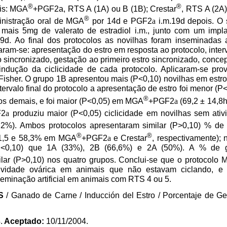
®
®
ais: MGA
+PGF2a, RTS A (1A) ou B (1B); Crestar
, RTS A (2A)
®
ministração oral de MGA
por 14d e PGF2
a
i.m.19d depois. O 
mais 5mg de valerato de estradiol i.m., junto com um impl
9d. Ao final dos protocolos as novilhas foram inseminadas a
iaram-se: apresentação do estro em resposta ao protocolo, interv
 sincronizado, gestação ao primeiro estro sincronizado, conce
ndução da ciclicidade de cada protocolo. Aplicaram-se prova
Fisher. O grupo 1B apresentou mais (P<0,10) novilhas em estro
tervalo final do protocolo a apresentação de estro foi menor (P
®
 os demais, e foi maior (P<0,05) em MGA
+PGF2
a
(69,2 ± 14,8h
F2
a
produziu maior (P<0,05) ciclicidade em novilhas sem ati
,2%). Ambos protocolos apresentaram similar (P>0,10) % de 
®
®
(61,5 e 58,3% em MGA
+PGF2
a
e Crestar
, respectivamente);
(P<0,10) que 1A (33%), 2B (66,6%) e 2A (50%). A % de g
ilar (P>0,10) nos quatro grupos. Conclui-se que o protocolo
tividade ovárica em animais que não estavam ciclando, e
eminação artificial em animais com RTS 4 ou 5.
ES
/ Ganado de Carne / Inducción del Estro / Porcentaje de Ge
.
Aceptado:
10/11/2004.