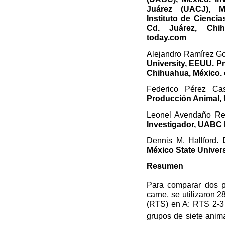
Juárez (UACJ), Mé
Instituto de Cienci
Cd. Juárez, Chih
today.com
Alejandro Ramírez G
University, EEUU. P
Chihuahua, México.
Federico Pérez Ca
Producción Animal, 
Leonel Avendaño R
Investigador, UABC 
Dennis M. Hallford.
México State Univer
Resumen
Para comparar dos p
carne, se utilizaron 
(RTS) en A: RTS 2-3 
grupos de siete ani