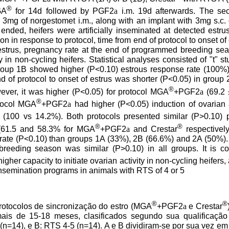
®
GA
for 14d followed by PGF2
a
i.m. 19d afterwards. The se
d 3mg of norgestomet i.m., along with an implant with 3mg s.c. 
nded, heifers were artificially inseminated at detected estru
on in response to protocol, time from end of protocol to onset of
 estrus, pregnancy rate at the end of programmed breeding seas
y in non-cycling heifers. Statistical analyses consisted of "t" 
Group 1B showed higher (P<0.10) estrous response rate (100%) 
d of protocol to onset of estrus was shorter (P<0.05) in group 
®
ever, it was higher (P<0.05) for protocol MGA
+PGF2
a
(69.2 
®
otocol MGA
+PGF2
a
had higher (P<0.05) induction of ovarian a
(100 vs 14.2%). Both protocols presented similar (P>0.10) pr
®
®
 (61.5 and 58.3% for MGA
+PGF2
a
and Crestar
respectivel
rate (P<0.10) than groups 1A (33%), 2B (66.6%) and 2A (50%).
eeding season was similar (P>0.10) in all groups. It is co
igher capacity to initiate ovarian activity in non-cycling heifer
al insemination programs in animals with RTS of 4 or 5
®
®
rotocolos de sincronização do estro (MGA
+PGF2
a
e Crestar
mais de 15-18 meses, clasificados segundo sua qualificação 
n=14), e B: RTS 4-5 (n=14). A e B dividiram-se por sua vez em