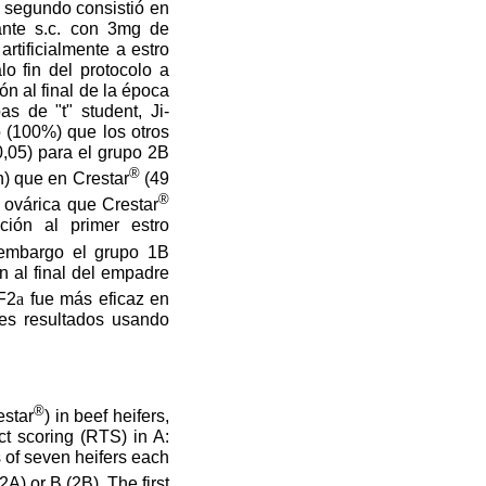
 segundo consistió en
ante s.c. con 3mg de
rtificialmente a estro
lo fin del protocolo a
ón al final de la época
s de "t" student, Ji-
 (100%) que los otros
0,05) para el grupo 2B
®
) que en Crestar
(49
®
d ovárica que Crestar
ción al primer estro
n embargo el grupo 1B
 al final del empadre
F2
a
fue más eficaz en
res resultados usando
®
star
) in beef heifers,
ct scoring (RTS) in A:
 of seven heifers each
A) or B (2B). The first