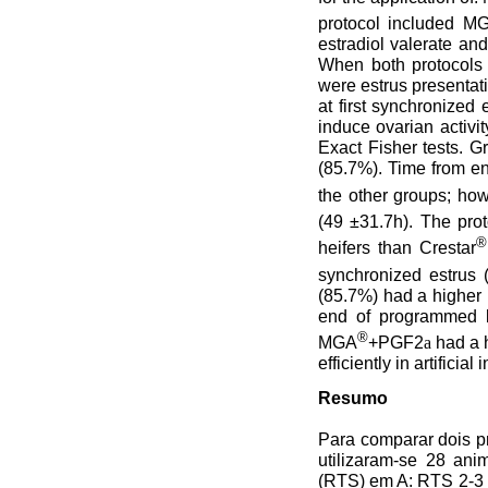
protocol included M
estradiol valerate an
When both protocols e
were estrus presentati
at first synchronized
induce ovarian activit
Exact Fisher tests. 
(85.7%). Time from en
the other groups; how
(49 ±31.7h). The pr
®
heifers than Crestar
synchronized estrus
(85.7%) had a higher 
end of programmed br
®
MGA
+PGF2
a
had a h
efficiently in artifici
Resumo
Para comparar dois p
utilizaram-se 28 ani
(RTS) em A: RTS 2-3 (