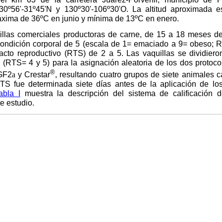
30º56'-31º45'N y 130º30'-106º30'O. La altitud aproximada
xima de 36ºC en junio y mínima de 13ºC en enero.
uillas comerciales productoras de carne, de 15 a 18 meses 
ondición corporal de 5 (escala de 1= emaciado a 9= obeso; Ric
racto reproductivo (RTS) de 2 a 5. Las vaquillas se dividiero
 (RTS= 4 y 5) para la asignación aleatoria de los dos protoco
®
GF2
a
y Crestar
, resultando cuatro grupos de siete animales 
RTS fue determinada siete días antes de la aplicación de lo
abla I
muestra la descripción del sistema de calificación de
te estudio.