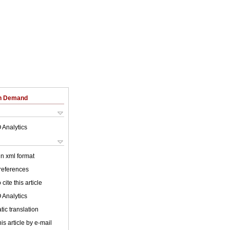
on Demand
 Analytics
 in xml format
 references
cite this article
 Analytics
ic translation
is article by e-mail