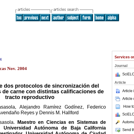
Services 
4
Journal
cas Nov. 2004
SciELO
Article
 dos protocolos de sincronización del
s de carne con distintas calificaciones de
Article
tracto reproductivo
Article
How to 
asola, Alejandro Ramírez Godínez, Federico
Avendaño Reyes y Dennis M. Hallford
SciELO
sasola.
Maestro en Ciencias en Sistemas de
Automat
, Universidad Autónoma de Baja California
Send th
vestigador, Universidad Autónoma de Ciudad