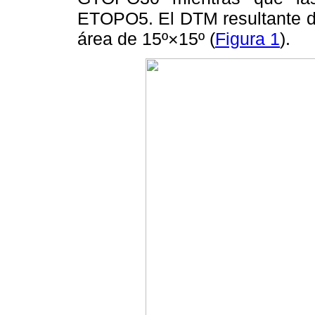
ETOPO5. El DTM resultante d
área de 15º×15º (
Figura 1
).