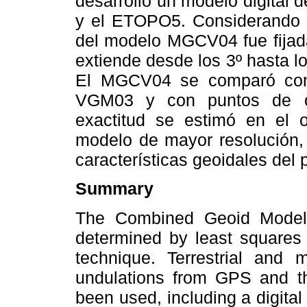
desarrolló un modelo digital
y el ETOPO5. Considerando la
del modelo MGCV04 fue fijada
extiende desde los 3º hasta l
El MGCV04 se comparó co
VGM03 y con puntos de on
exactitud se estimó en el
modelo de mayor resolución, 
características geoidales del 
Summary
The Combined Geoid Model
determined by least squares 
technique. Terrestrial and 
undulations from GPS and 
been used, including a digit