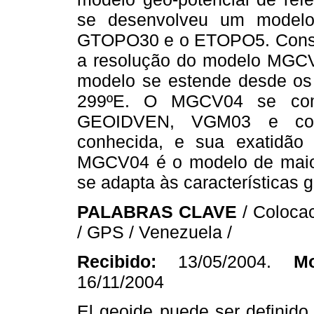
se desenvolveu um modelo 
GTOPO30 e o ETOPO5. Consid
a resolução do modelo MGCV04
modelo se estende desde os 
299ºE. O MGCV04 se co
GEOIDVEN, VGM03 e com
conhecida, e sua exatidão
MGCV04 é o modelo de maior
se adapta às características g
PALABRAS CLAVE
/ Coloca
/ GPS / Venezuela /
Recibido:
13/05/2004.
Mo
16/11/2004
El geoide puede ser definido