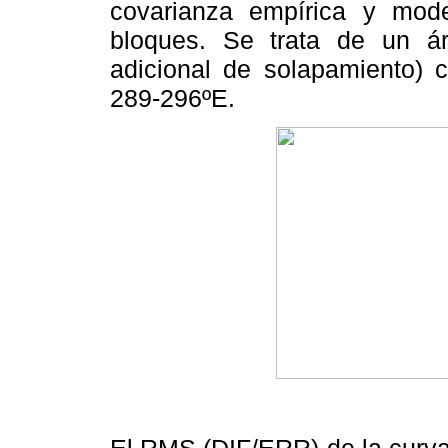
covarianza empírica y mo
bloques. Se trata de un á
adicional de solapamiento) c
289-296ºE.
El RMS (DIF/ERR) de la curva