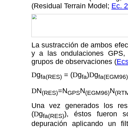
(Residual Terrain Model;
Ec. 2
La sustracción de ambos efect
y a las ondulaciones GPS, 
grupos de observaciones (
Ecs
g
= (
g
)
g
D
D
D
fa(RES)
fa
fa(EGM96)
N
=N
N
N
D
(RES)
GPS
(EGM96)
(RT
Una vez generados los resi
(
g
), éstos fueron 
D
fa(RES)
depuración aplicando un fil