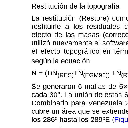
Restitución de la topografía
La restitución (Restore) com
restituirle a los residuales
efecto de las masas (correcc
utilizó nuevamente el softwa
el efecto topográfico en tér
según la ecuación:
N = (
N
+N
+N
D
(RES)
(EGM96))
(R
Se generaron 6 mallas de 5×5
cada 30''. La unión de estas
Combinado para Venezuela 2
cubre un área que se extiende
los 286º hasta los 289ºE (
Figu