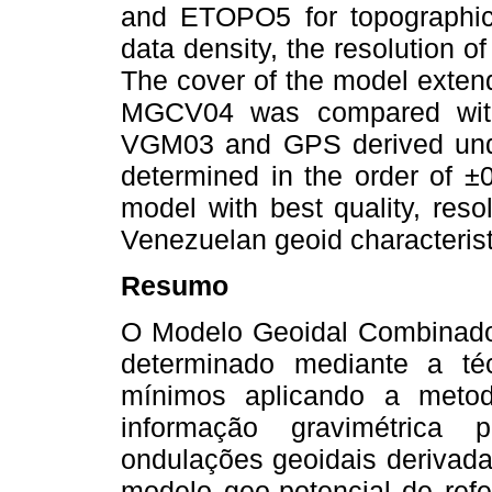
and ETOPO5 for topographic 
data density, the resolution 
The cover of the model exten
MGCV04 was compared wit
VGM03 and GPS derived undu
determined in the order of 
model with best quality, reso
Venezuelan geoid characterist
Resumo
O Modelo Geoidal Combinado
determinado mediante a té
mínimos aplicando a metodo
informação gravimétrica p
ondulações geoidais deriva
modelo geo-potencial de refe