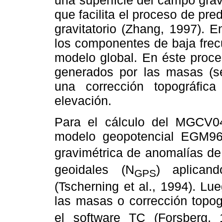
una superficie del campo grav
que facilita el proceso de pr
gravitatorio (Zhang, 1997). 
los componentes de baja frec
modelo global. En éste proce
generados por las masas (se
una corrección topográfic
elevación.
Para el cálculo del MGCV04 
modelo geopotencial EGM96
gravimétrica de anomalías de a
geoidales (N
) aplican
GPS
(Tscherning et al., 1994). Lu
las masas o corrección topogr
el software TC (Forsberg