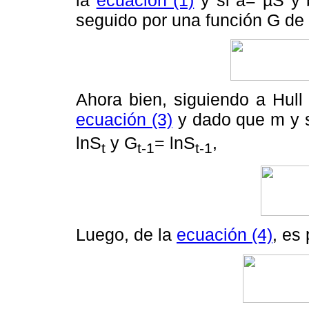
seguido por una función G de 
Ahora bien, siguiendo a Hull
ecuación (3)
y dado que m y 
lnS
y G
= lnS
,
t
t-1
t-1
Luego, de la
ecuación (4)
, es