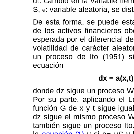
dt: cambio en la variable tie
S,
: variable aleatoria, se dis
e
De esta forma, se puede esta
de los activos financieros o
esperada por el diferencial d
volatilidad de carácter aleat
un proceso de Ito (1951) s
ecuación
dx = a(x,t
donde dz sigue un proceso Wie
Por su parte, aplicando el
función G de x y t sigue igu
dz sigue el mismo proceso W
también sigue un proceso Ito
la
ecuación (1)
y si a= µS y