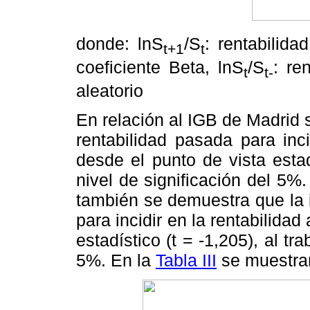
donde: lnS
/S
: rentabilida
t+1
t
coeficiente Beta, lnS
/S
: re
t
t-
aleatorio
En relación al IGB de Madrid 
rentabilidad pasada para inci
desde el punto de vista estad
nivel de significación del 5
también se demuestra que la 
para incidir en la rentabilidad
estadístico (t = -1,205), al tr
5%. En la
Tabla III
se muestran