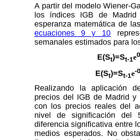
A partir del modelo Wiener-Ga
los índices IGB de Madrid
esperanza matemática de la
ecuaciones 9 y 10
represe
semanales estimados para lo
E(S
)=S
e
t
t-1
-
E(S
)=S
e
t
t-1
Realizando la aplicación 
precios del IGB de Madrid y 
con los precios reales del a
nivel de significación de
diferencia significativa entre 
medios esperados. No obstan