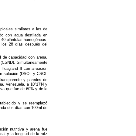
picales similares a las de
ido con agua destilada en
e 40 plántulas homogéneas.
a los 28 días después del
ml de capacidad con arena,
na (CSND). Simultáneamente
a Hoagland II con aireación
do en solución (DSOL y CSOL
 transparente y paredes de
ua, Venezuela, a 10º17'N y
tiva que fue de 60% y de la
stablecido y se reemplazó
 cada dos días con 100ml de
ión nutritiva y arena fue
cal y la longitud de la raíz