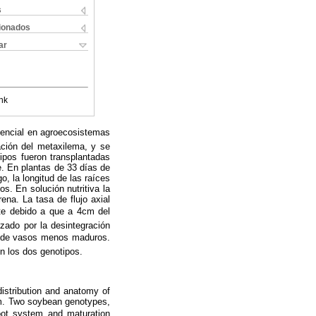
s
cionados
ar
nk
otencial en agroecosistemas
ación del metaxilema, y se
tipos fueron transplantadas
. En plantas de 33 días de
, la longitud de las raíces
s. En solución nutritiva la
na. La tasa de flujo axial
nte debido a que a 4cm del
zado por la desintegración
os de vasos menos maduros.
en los dos genotipos.
istribution and anatomy of
ium. Two soybean genotypes,
root system and maturation