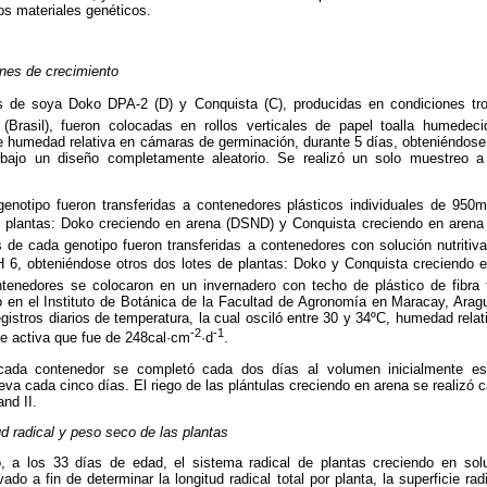
os materiales genéticos.
ones de crecimiento
 de soya Doko DPA-2 (D) y Conquista (C), producidas en condiciones tro
asil), fueron colocadas en rollos verticales de papel toalla humedec
 humedad relativa en cámaras de germinación, durante 5 días, obteniéndos
bajo un diseño completamente aleatorio. Se realizó un solo muestreo 
genotipo fueron transferidas a contenedores plásticos individuales de 950
 plantas: Doko creciendo en arena (DSND) y Conquista creciendo en are
s de cada genotipo fueron transferidas a contenedores con solución nutritiv
H 6, obteniéndose otros dos lotes de plantas: Doko y Conquista crecien
tenedores se colocaron en un invernadero con techo de plástico de fibra
 en el Instituto de Botánica de la Facultad de Agronomía en Maracay, Arag
istros diarios de temperatura, la cual osciló entre 30 y 34ºC, humedad rela
-2
-1
te activa que fue de 248cal·cm
·d
.
 cada contenedor se completó cada dos días al volumen inicialmente e
a cada cinco días. El riego de las plántulas creciendo en arena se realizó
and II.
ud radical y peso seco de las plantas
 a los 33 días de edad, el sistema radical de plantas creciendo en soluc
do a fin de determinar la longitud radical total por planta, la superficie radi