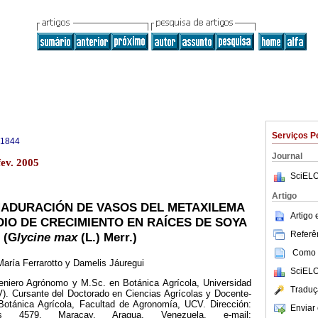
Serviços P
-1844
Journal
fev. 2005
SciELO
Artigo
MADURACIÓN DE VASOS DEL METAXILEMA
Artigo
IO DE CRECIMIENTO EN RAÍCES DE SOYA
Referên
(G
lycine max
(L.) Merr.)
Como c
María Ferrarotto y Damelis Jáuregui
SciELO
geniero Agrónomo y M.Sc. en Botánica Agrícola, Universidad
Traduç
). Cursante del Doctorado en Ciencias Agrícolas y Docente-
e Botánica Agrícola, Facultad de Agronomía, UCV. Dirección:
Enviar 
s 4579. Maracay, Aragua, Venezuela. e-mail: