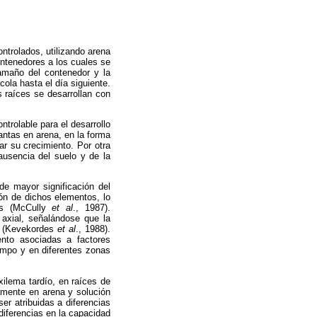
ntrolados, utilizando arena
ontenedores a los cuales se
 tamaño del contenedor y la
cola hasta el día siguiente.
s raíces se desarrollan con
rolable para el desarrollo
lantas en arena, en la forma
ar su crecimiento. Por otra
ausencia del suelo y de la
e mayor significación del
ón de dichos elementos, lo
as (McCully
et al
., 1987).
 axial, señalándose que la
s (Kevekordes
et al
., 1988).
ento asociadas a factores
iempo y en diferentes zonas
xilema tardío, en raíces de
amente en arena y solución
ser atribuidas a diferencias
diferencias en la capacidad