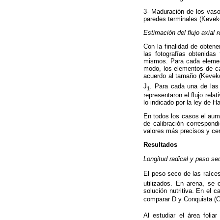
3- Maduración de los vaso
paredes terminales (Keve
Estimación del flujo axial 
Con la finalidad de obtene
las fotografías obtenidas
mismos. Para cada elemen
modo, los elementos de ca
acuerdo al tamaño (Keve
J
. Para cada una de las 
1
representaron el flujo rel
lo indicado por la ley de H
En todos los casos el aume
de calibración correspondi
valores más precisos y cerc
Resultados
Longitud radical y peso se
El peso seco de las raíces
utilizados. En arena, se 
solución nutritiva. En el 
comparar D y Conquista (C
Al estudiar el área folia