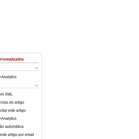
ersonalizados
 Analytics
 em XML
cias do artigo
itar este artigo
 Analytics
ão automática
este artigo por email