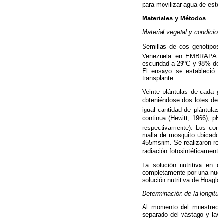
para movilizar agua de est
Materiales y Métodos
Material vegetal y condici
Semillas de dos genotipos
Venezuela en EMBRAPA (Br
oscuridad a 29ºC y 98% de
El ensayo se estableció 
transplante.
Veinte plántulas de cada 
obteniéndose dos lotes de
igual cantidad de plántula
continua (Hewitt, 1966), p
respectivamente). Los con
malla de mosquito ubicado
455msnm. Se realizaron reg
radiación fotosintéticamen
La solución nutritiva en
completamente por una nuev
solución nutritiva de Hoagl
Determinación de la longit
Al momento del muestreo,
separado del vástago y lava