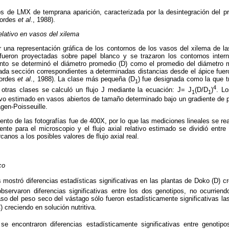
s de LMX de temprana aparición, caracterizada por la desintegración del pr
kordes
et al
., 1988).
relativo en vasos del xilema
r una representación gráfica de los contornos de los vasos del xilema de l
 fueron proyectadas sobre papel blanco y se trazaron los contornos inte
to se determinó el diámetro promedio (D) como el promedio del diámetro
da sección correspondientes a determinadas distancias desde el ápice fue
kordes
et al
., 1988). La clase más pequeña (D
) fue designada como la que tr
1
4
otras clases se calculó un flujo J mediante la ecuación: J= J
(D/D
)
. Lo
1
1
ativo estimado en vasos abiertos de tamaño determinado bajo un gradiente de
agen-Poisseuille.
nto de las fotografías fue de 400X, por lo que las mediciones lineales se real
ente para el microscopio y el flujo axial relativo estimado se dividió entre
anos a los posibles valores de flujo axial real.
co
 mostró diferencias estadísticas significativas en las plantas de Doko (D) 
observaron diferencias significativas entre los dos genotipos, no ocurrien
caso del peso seco del vástago sólo fueron estadísticamente significativas la
) creciendo en solución nutritiva.
r se encontraron diferencias estadísticamente significativas entre geno