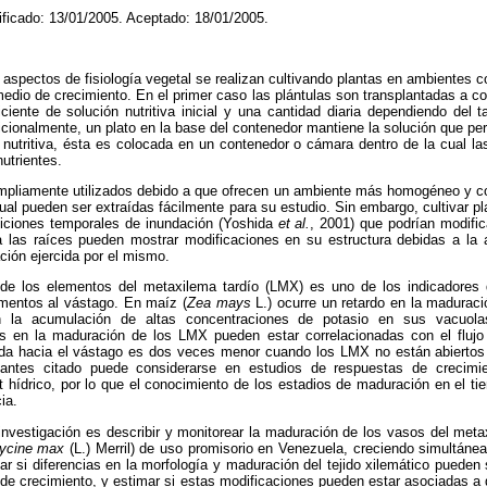
ificado: 13/01/2005. Aceptado: 18/01/2005.
spectos de fisiología vegetal se realizan cultivando plantas en ambientes co
medio de crecimiento. En el primer caso las plántulas son transplantadas a c
ciente de solución nutritiva inicial y una cantidad diaria dependiendo del
icionalmente, un plato en la base del contenedor mantiene la solución que per
 nutritiva, ésta es colocada en un contenedor o cámara dentro de la cual la
utrientes.
pliamente utilizados debido a que ofrecen un ambiente más homogéneo y cont
 cual pueden ser extraídas fácilmente para su estudio. Sin embargo, cultivar p
diciones temporales de inundación (Yoshida
et al.
, 2001) que podrían modific
iva las raíces pueden mostrar modificaciones en su estructura debidas a la 
ción ejercida por el mismo.
de los elementos del metaxilema tardío (LMX) es uno de los indicadores d
imentos al vástago. En maíz (
Zea mays
L.) ocurre un retardo en la maduraci
 la acumulación de altas concentraciones de potasio en sus vacuol
as en la maduración de los LMX pueden estar correlacionadas con el flujo
ada hacia el vástago es dos veces menor cuando los LMX no están abierto
antes citado puede considerarse en estudios de respuestas de crecimi
t hídrico, por lo que el conocimiento de los estadios de maduración en el t
ia.
 investigación es describir y monitorear la maduración de los vasos del meta
ycine max
(L.) Merril) de uso promisorio en Venezuela, creciendo simultáne
dar si diferencias en la morfología y maduración del tejido xilemático pueden 
 de crecimiento, y estimar si estas modificaciones pueden estar asociadas a 