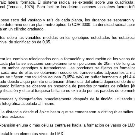
 raíz lateral formada. El sistema radical se extendió sobre una cuadrícul
eal (Tennant, 1975). Para facilitar las determinaciones las raíces fueron teñi
 peso seco del vástago y raíz de cada planta, los órganos se separaron y
r se determinó con un planímetro óptico Li-COR 3000. La densidad radical apa
 en un cilindro graduado.
ntos sobre las variables medidas en los genotipos estudiados fue estableci
ivel de significación de 0,05.
rear los cambios relacionados con la formación y maduración de los vasos d
de cada planta se seccionó completamente en porciones de 20mm de longitu
 en ambos genotipos y tratamientos. Las porciones se fijaron en formalin
 cada una de ellas se obtuvieron secciones transversales adyacentes a ma
s se tiñeron con toluidina acuosa (0,05% w/v) en buffer benzoato a pH 4
do debido a que permite una tinción diferencial del xilema dependiendo de su
osado brillante se observa en presencia de paredes primarias de células jóv
lignificación y el azul turquesa brillante es exhibido por las paredes de eleme
ervadas y fotografiadas inmediatamente después de la tinción, utilizando
fotográfica acoplada al mismo.
 la distancia desde el ápice hasta que se comenzaron a distinguir estadios 
 tres estadios:
expansión en una o más células centrales hacia la formación de vasos de LM
 detectable en elementos vivos de LMX.