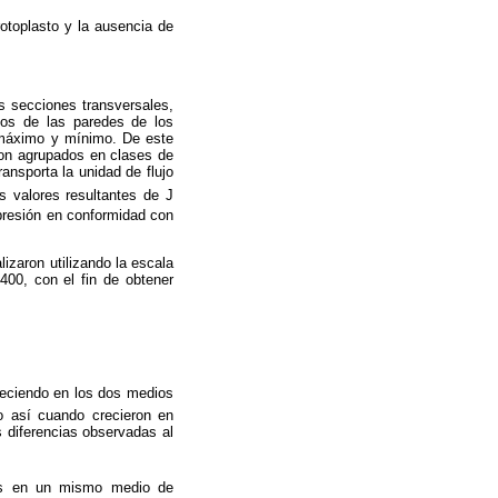
otoplasto y la ausencia de
as secciones transversales,
rnos de las paredes de los
 máximo y mínimo. De este
ron agrupados en clases de
ansporta la unidad de flujo
s valores resultantes de J
 presión en conformidad con
izaron utilizando la escala
 400, con el fin de obtener
creciendo en los dos medios
do así cuando crecieron en
s diferencias observadas al
tipos en un mismo medio de