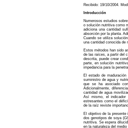
Recibido: 19/10/2004. Mod
Introducción
Numerosos estudios sobre a
o solución nutritiva como 
adiciona una cantidad sufi
absorción por la planta. Ad
Cuando se utiliza solución
una cantidad conocida de n
Estos métodos han sido am
de las raíces, a partir del
descrita, puede crear con
parte, en solución nutrit
impedancia para la penetra
El estado de maduración 
suministro de agua y nutr
que se ha asociado con
Adicionalmente, diferenci
cantidad de agua moviliz
Así mismo, el indicador 
estresantes como el défici
de la raíz reviste importanc
El objetivo de la presente
dos genotipos de soya (
Gl
nutritiva. Se espera diluci
en la naturaleza del medio