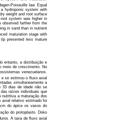
agen-Poiseuille law. Equal
n a hydroponic system with
 dry weight and root surface
e root system was higher in
s observed farther from the
wing in sand than in nutrient
nced maturation stage with
 tip presented less mature
 entanto, a distribuição e
o meio de crescimento. No
ecossistemas venezuelanos.
e se estimou o fluxo axial
lantadas simultaneamente a
e 33 dias de idade não se
das raízes individuais que
 nutritiva a maturação dos
axial relativo estimado foi
 4cm do ápice os vasos do
ção do protoplasto. Doko
os. A taxa de fluxo axial