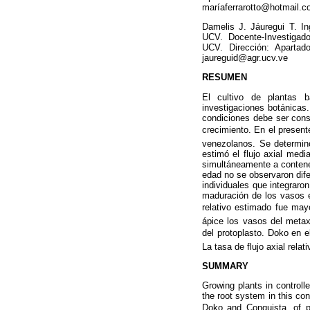
maríaferrarotto@hotmail.
Damelis J. Jáuregui T. I
UCV. Docente-Investigado
UCV. Dirección: Apartad
jaureguid@agr.ucv.ve
RESUMEN
El cultivo de plantas 
investigaciones botánicas.
condiciones debe ser cons
crecimiento. En el present
venezolanos. Se determinó
estimó el flujo axial medi
simultáneamente a contene
edad no se observaron dife
individuales que integraro
maduración de los vasos e
relativo estimado fue may
ápice los vasos del metax
del protoplasto. Doko e
La tasa de flujo axial rela
SUMMARY
Growing plants in control
the root system in this co
Doko and Conquista, o