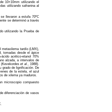
a de 10×10mm utilizando el
das utilizando safranina al
 se llevaron a estufa 70ºC
rente se determinó a través
do utilizando la Prueba de
el metaxilema tardío (LMX),
d, tomadas desde el ápice
a-ácido acético-etanol 70%
no alzada, a intervalos de
,4 (Kevekordes
et al
., 1988).
 grado de lignificación. De
enes de la estela, el azul
ntos de xilema ya maduros.
 un microscopio compuesto
de diferenciación de vasos
X.