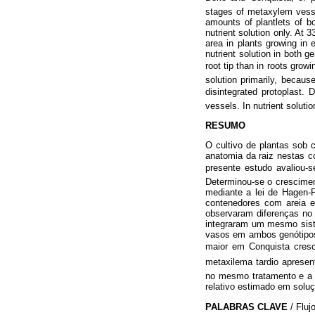
stages of metaxylem vesse
amounts of plantlets of b
nutrient solution only. At 
area in plants growing in 
nutrient solution in both 
root tip than in roots growi
solution primarily, becau
disintegrated protoplast.
vessels. In nutrient soluti
RESUMO
O cultivo de plantas sob 
anatomia da raiz nestas 
presente estudo avaliou-s
Determinou-se o crescimen
mediante a lei de Hagen-P
contenedores com areia e
observaram diferenças no 
integraram um mesmo siste
vasos em ambos genótipos o
maior em Conquista cre
metaxilema tardio apresen
no mesmo tratamento e a 
relativo estimado em soluç
PALABRAS CLAVE
/ Fluj