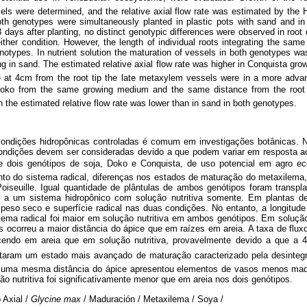
ls were determined, and the relative axial flow rate was estimated by the H
oth genotypes were simultaneously planted in plastic pots with sand and i
33 days after planting, no distinct genotypic differences were observed in root
either condition. However, the length of individual roots integrating the sam
genotypes. In nutrient solution the maturation of vessels in both genotypes wa
ng in sand. The estimated relative axial flow rate was higher in Conquista gro
se at 4cm from the root tip the late metaxylem vessels were in a more adva
 Doko from the same growing medium and the same distance from the root
on the estimated relative flow rate was lower than in sand in both genotypes.
condições hidropônicas controladas é comum em investigações botânicas. No
condições devem ser consideradas devido a que podem variar em resposta a
e dois genótipos de soja, Doko e Conquista, de uso potencial em agro 
to do sistema radical, diferenças nos estados de maturação do metaxilema, 
oiseuille. Igual quantidade de plântulas de ambos genótipos foram transp
 a um sistema hidropônico com solução nutritiva somente. Em plantas d
peso seco e superfície radical nas duas condições. No entanto, a longitude 
ma radical foi maior em solução nutritiva em ambos genótipos. Em solução
correu a maior distância do ápice que em raízes em areia. A taxa de fluxo 
scendo em areia que em solução nutritiva, provavelmente devido a que a
taram um estado mais avançado de maturação caracterizado pela desintegra
uma mesma distância do ápice apresentou elementos de vasos menos madur
ão nutritiva foi significativamente menor que em areia nos dois genótipos.
o Axial /
Glycine max
/ Maduración / Metaxilema / Soya /