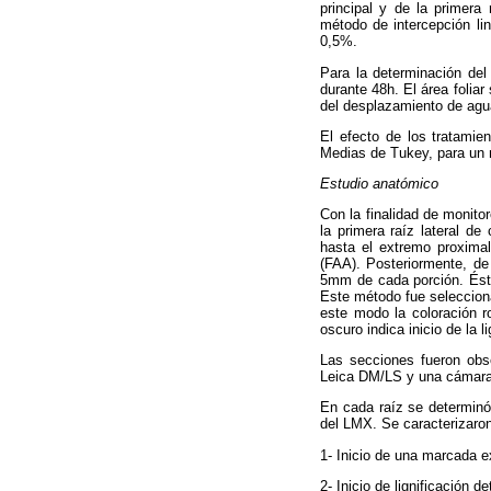
principal y de la primera
método de intercepción lin
0,5%.
Para la determinación del
durante 48h. El área folia
del desplazamiento de agua
El efecto de los tratamie
Medias de Tukey, para un n
Estudio anatómico
Con la finalidad de monito
la primera raíz lateral 
hasta el extremo proximal
(FAA). Posteriormente, de
5mm de cada porción. Ésta
Este método fue selecciona
este modo la coloración r
oscuro indica inicio de la 
Las secciones fueron obs
Leica DM/LS y una cámara 
En cada raíz se determinó
del LMX. Se caracterizaron
1- Inicio de una marcada 
2- Inicio de lignificación