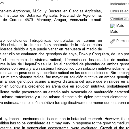
com
Indicadore
ngeniero Agrónomo, M.Sc. y Doctora en Ciencias Agrícolas,
Links rela
r, Instituto de Botánica Agrícola, Facultad de Agronomía,
Compartilh
o de Correos 4579. Maracay, Aragua, Venezuela. e-mail:
Mais
Mais
bajo condiciones hidropónicas controladas es común en
Permali
 No obstante, la distribución y anatomía de la raíz en estas
iderada debido a que puede variar en respuesta al medio de
e estudio se evaluaron dos genotipos de soya, Doko y Conquista, de uso p
 el crecimiento del sistema radical, diferencias en los estadios de madur
ante la ley de Hagen-Poiseuille. Igual cantidad de plántulas de ambos geno
dores con arena y a un sistema hidropónico con solución nutritiva solamente
rencias en peso seco y superficie radical en las dos condiciones. Sin embargo
n un mismo sistema radical fue mayor en solución nutritiva en ambos genotipo
n ambos genotipos ocurrió a mayor distancia del ápice que en raíces en are
or en Conquista creciendo en arena que en solución nutritiva, probableme
ilema tardío presentaron un estadio más avanzado de maduración caracteri
n el mismo tratamiento y a una misma distancia del ápice presentó element
tivo estimada en solución nutritiva fue significativamente menor que en arena 
led hydroponic environments is common in botanical research. However, the d
ndition has to be considered as it may vary in response to the growing med
f potential use in Venezuelan ecosystems, were evaluated. Growth of the 