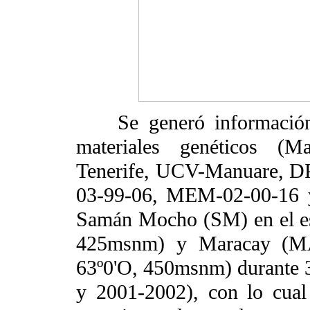
Se generó información 
materiales genéticos (Ma
Tenerife, UCV-Manuare, D
03-99-06, MEM-02-00-16 y
Samán Mocho (SM) en el es
425msnm) y Maracay (MA)
63º0'O, 450msnm) durante 3
y 2001-2002), con lo cual