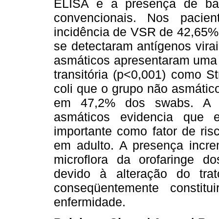
ELISA e a presença de bact
convencionais. Nos pacie
incidência de VSR de 42,65%,
se detectaram antígenos virai
asmáticos apresentaram uma 
transitória (p<0,001) como S
coli que o grupo não asmático
em 47,2% dos swabs. A i
asmáticos evidencia que 
importante como fator de ri
em adulto. A presença incre
microflora da orofaringe d
devido à alteração do trat
conseqüentemente constitui
enfermidade.