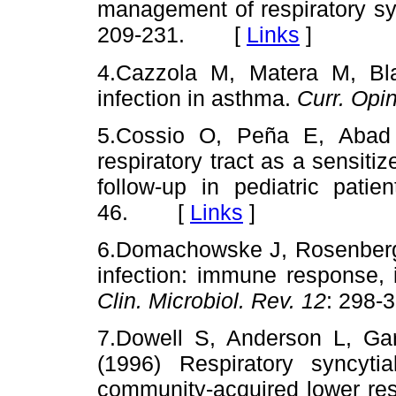
management of respiratory syn
209-231. [
Links
]
4.Cazzola M, Matera M, Bla
infection in asthma.
Curr. Opi
5.Cossio O, Peña E, Abad B
respiratory tract as a sensitiz
follow-up in pediatric patie
46. [
Links
]
6.Domachowske J, Rosenberg H
infection: immune response,
Clin. Microbiol. Rev. 12
: 298
7.Dowell S, Anderson L, Gar
(1996) Respiratory syncyti
community-acquired lower res