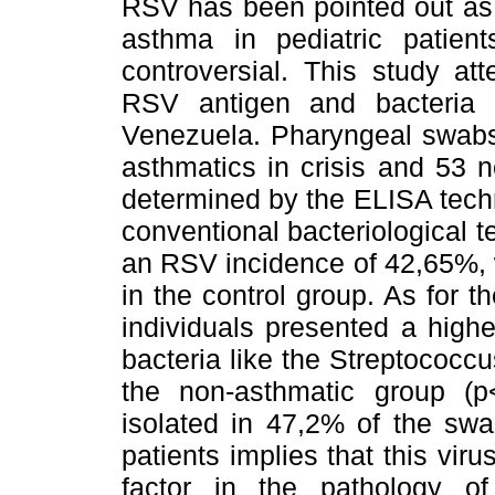
RSV has been pointed out as a
asthma in pediatric patient
controversial. This study at
RSV antigen and bacteria i
Venezuela. Pharyngeal swabs
asthmatics in crisis and 53 
determined by the ELISA tech
conventional bacteriological 
an RSV incidence of 42,65%, w
in the control group. As for t
individuals presented a high
bacteria like the Streptococc
the non-asthmatic group (p
isolated in 47,2% of the sw
patients implies that this vir
factor in the pathology o