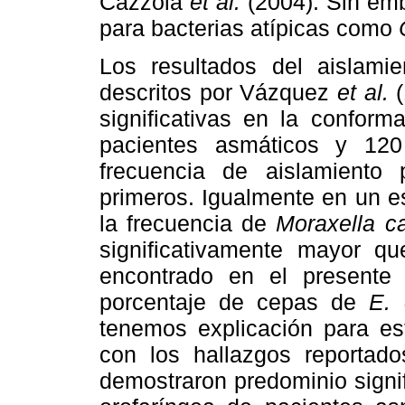
Cazzola
et al.
(2004). Sin emb
para bacterias atípicas como
Los resultados del aislami
descritos por Vázquez
et al.
(
significativas en la conform
pacientes asmáticos y 12
frecuencia de aislamiento
primeros. Igualmente en un es
la frecuencia de
Moraxella ca
significativamente mayor qu
encontrado en el presente 
porcentaje de cepas de
E. 
tenemos explicación para es
con los hallazgos reporta
demostraron predominio signif