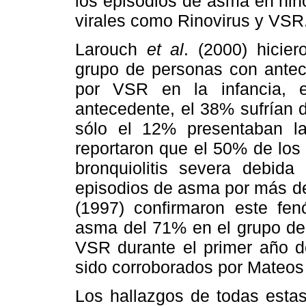
los episodios de asma en ni
virales como Rinovirus y VSR
Larouch
et al
. (2000) hici
grupo de personas con antece
por VSR en la infancia, 
antecedente, el 38% sufrían 
sólo el 12% presentaban 
reportaron que el 50% de los
bronquiolitis severa debid
episodios de asma por más de
(1997) confirmaron este fe
asma del 71% en el grupo de 
VSR durante el primer año d
sido corroborados por Mateos
Los hallazgos de todas estas