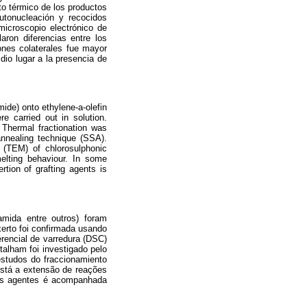
to térmico de los productos
autonucleación y recocidos
microscopio electrónico de
aron diferencias entre los
ones colaterales fue mayor
dio lugar a la presencia de
ide) onto ethylene-a-olefin
e carried out in solution.
 Thermal fractionation was
annealing technique (SSA).
 (TEM) of chlorosulphonic
melting behaviour. In some
rtion of grafting agents is
lamida entre outros) foram
erto foi confirmada usando
erencial de varredura (DSC)
alham foi investigado pelo
studos do fraccionamiento
está a extensão de reações
 os agentes é acompanhada