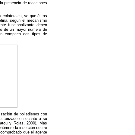
 la presencia de reacciones
s colaterales, ya que éstas
olefina, según el mecanismo
nte funcionalizante deben
s o de un mayor número de
ón compiten dos tipos de
ización de polietilenos con
racterizado en cuanto a su
Fatou y Rojas, 2000). Más
onómero la inserción ocurre
a comprobado que el agente