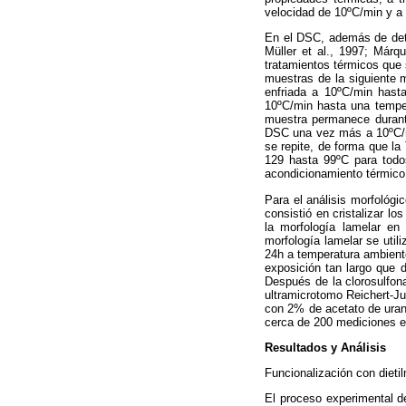
velocidad de 10ºC/min y a
En el DSC, además de dete
Müller et al., 1997; Márqu
tratamientos térmicos que 
muestras de la siguiente 
enfriada a 10ºC/min hasta
10ºC/min hasta una tempe
muestra permanece durant
DSC una vez más a 10ºC/mi
se repite, de forma que la
129 hasta 99ºC para todo
acondicionamiento térmico 
Para el análisis morfológ
consistió en cristalizar l
la morfología lamelar en
morfología lamelar se util
24h a temperatura ambient
exposición tan largo que d
Después de la clorosulfo
ultramicrotomo Reichert-Ju
con 2% de acetato de uran
cerca de 200 mediciones e
Resultados y Análisis
Funcionalización con dieti
El proceso experimental d