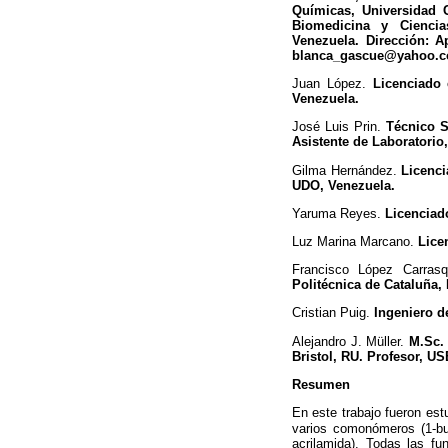
Químicas, Universidad 
Biomedicina y Ciencia
Venezuela. Dirección: A
blanca_gascue@yahoo.
Juan López.
Licenciado 
Venezuela.
José Luis Prin.
Técnico Su
Asistente de Laboratorio
Gilma Hernández.
Licenci
UDO, Venezuela.
Yaruma Reyes.
Licenciad
Luz Marina Marcano.
Licen
Francisco López Carrasq
Politécnica de Cataluña,
Cristian Puig.
Ingeniero de
Alejandro J. Müller.
M.Sc. 
Bristol, RU. Profesor, US
Resumen
En este trabajo fueron est
varios comonómeros (1-but
acrilamida). Todas las fu