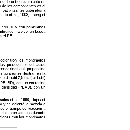
n o de entrecruzamiento en
o de los componentes es el
ompatibilizantes obtenidos a
ietto et al., 1993; Tseng et
o con DEM con polietilenos
anhídrido maléico, en busca
a el PE.
eleccionaron los monómeros
tos procedentes del ácido
odecoxicarbonil propenoico
 polares se ilustran en la
,5-dimetil-2,5-bis-(ter-butil)
d (PELBD), con un contenido
ta densidad (PEAD), con un
ales et al., 1996; Rojas et
no y se calentó la mezcla a
ose el tiempo de reacción a
oxhlet con acetona durante
cciones con los monómeros