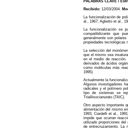
PALABRAS CLAVE / Estruct
Recibido:
12/03/2004.
Mod
La funcionalización de pol
al., 1967; Aglietto et al.,
La funcionalización se p
compatibilizante que pu
generalmente son polares (
propiedades tecnológicas m
La selección del monómero 
que el mismo sea insatura
en el medio de reacción. 
derivados de ácidos orgáni
como moléculas más reacti
1995).
Actualmente la funcionaliza
Algunos investigadores ha
radicales y el polímero p
tipo de sistemas se rep
Trialilisocianurato (TAIC).
Otro aspecto importante qu
alimentación del mismo en 
1993; Ciardelli et al., 199
impide que ocurran reacci
utilizado proporciones del
de entrecruzamiento. La m