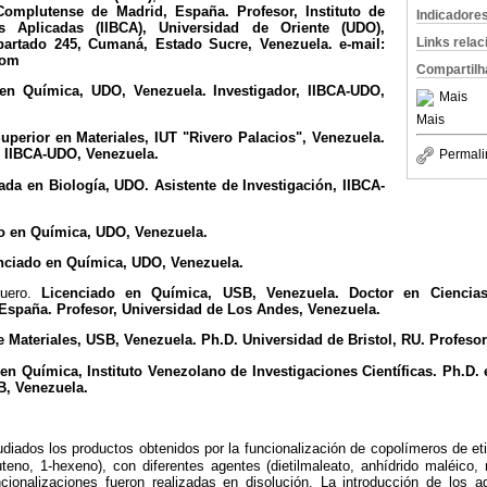
Complutense de Madrid, España. Profesor, Instituto de
Indicadore
s Aplicadas (IIBCA), Universidad de Oriente (UDO),
Links rela
partado 245, Cumaná, Estado Sucre, Venezuela. e-mail:
com
Compartilh
en Química, UDO, Venezuela. Investigador, IIBCA-UDO,
Mais
Mais
perior en Materiales, IUT "Rivero Palacios", Venezuela.
, IIBCA-UDO, Venezuela.
Permali
ada en Biología, UDO. Asistente de Investigación, IIBCA-
o en Química, UDO, Venezuela.
ciado en Química, UDO, Venezuela.
uero.
Licenciado en Química, USB, Venezuela. Doctor en Ciencias
 España. Profesor, Universidad de Los Andes, Venezuela.
 Materiales, USB, Venezuela. Ph.D. Universidad de Bristol, RU. Profeso
en Química, Instituto Venezolano de Investigaciones Científicas. Ph.D. 
B, Venezuela.
udiados los productos obtenidos por la funcionalización de copolímeros de eti
eno, 1-hexeno), con diferentes agentes (dietilmaleato, anhídrido maléico,
ncionalizaciones fueron realizadas en disolución. La introducción de los a