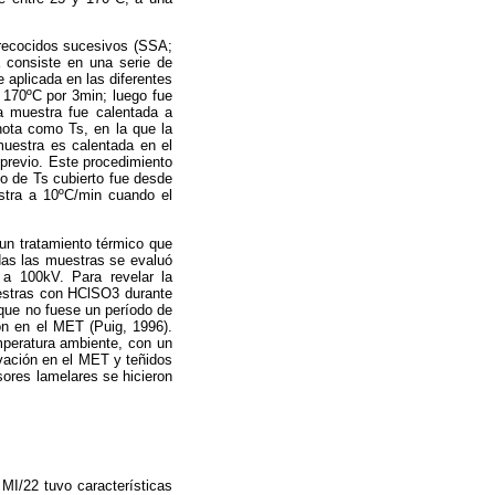
 recocidos sucesivos (SSA;
ca consiste en una serie de
 aplicada en las diferentes
 170ºC por 3min; luego fue
la muestra fue calentada a
ota como Ts, en la que la
uestra es calentada en el
previo. Este procedimiento
go de Ts cubierto fue desde
stra a 10ºC/min cuando el
un tratamiento térmico que
odas las muestras se evaluó
 a 100kV. Para revelar la
muestras con HClSO3 durante
que no fuese un período de
ión en el MET (Puig, 1996).
peratura ambiente, con un
rvación en el MET y teñidos
ores lamelares se hicieron
MI/22 tuvo características