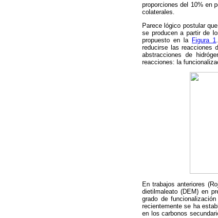
proporciones del 10% en pe
colaterales.
Parece lógico postular que
se producen a partir de lo
propuesto en la
Figura 1
reducirse las reacciones
abstracciones de hidróg
reacciones: la funcionaliz
En trabajos anteriores (Ro
dietilmaleato (DEM) en pr
grado de funcionalizació
recientemente se ha establ
en los carbonos secundari