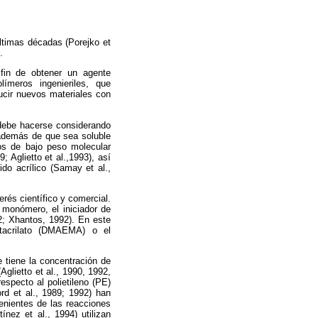
últimas décadas (Porejko et
.
 fin de obtener un agente
ímeros ingenieriles, que
ducir nuevos materiales con
, debe hacerse considerando
 además de que sea soluble
vos de bajo peso molecular
 Aglietto et al.,1993), así
do acrílico (Samay et al.,
erés científico y comercial.
 monómero, el iniciador de
2; Xhantos, 1992). En este
etacrilato (DMAEMA) o el
e tiene la concentración de
glietto et al., 1990, 1992,
respecto al polietileno (PE)
rd et al., 1989; 1992) han
venientes de las reacciones
nez et al., 1994) utilizan