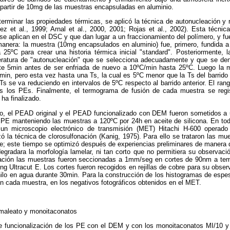
 partir de 10mg de las muestras encapsuladas en aluminio.
rminar las propiedades térmicas, se aplicó la técnica de autonucleación y
ez et al., 1999; Arnal et al., 2000, 2001; Rojas et al., 2002). Esta técni
se aplican en el DSC y que dan lugar a un fraccionamiento del polímero, y fue
manera: la muestra (10mg encapsulados en aluminio) fue, primero, fundida a
 25ºC para crear una historia térmica inicial "standard". Posteriormente, 
ratura de "autonucleación" que se selecciona adecuadamente y que se den
e 5min antes de ser enfriada de nuevo a 10ºC/min hasta 25ºC. Luego la m
n, pero esta vez hasta una Ts, la cual es 5ºC menor que la Ts del barrido 
 Ts se va reduciendo en intervalos de 5ºC respecto al barrido anterior. El ran
s los PEs. Finalmente, el termograma de fusión de cada muestra se regi
ha finalizado.
ico, el PEAD original y el PEAD funcionalizado con DEM fueron sometidos a 
os PE manteniendo las muestras a 120ºC por 24h en aceite de silicona. En t
 un microscopio electrónico de transmisión (MET) Hitachi H-600 operado
izó la técnica de clorosulfonación (Kanig, 1975). Para ello se trataron las 
e; este tiempo se optimizó después de experiencias preliminares de manera 
egradara la morfología lamelar, ni tan corto que no permitiera su observac
nación las muestras fueron seccionadas a 1mm/seg en cortes de 90nm a tem
ng Ultracut E. Los cortes fueron recogidos en rejillas de cobre para su obse
ilo en agua durante 30min. Para la construcción de los histogramas de espes
n cada muestra, en los negativos fotográficos obtenidos en el MET.
lmaleato y monoitaconatos
e funcionalización de los PE con el DEM y con los monoitaconatos MI/10 y 