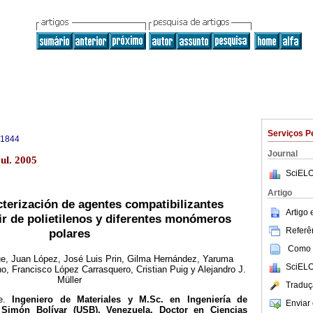
Serviços P
-1844
Journal
ul. 2005
SciELO
Artigo
cterización de agentes compatibilizantes
Artigo
ir de polietilenos y diferentes monómeros
Referên
polares
Como c
e, Juan López, José Luis Prin, Gilma Hernández, Yaruma
SciELO
, Francisco López Carrasquero, Cristian Puig y Alejandro J.
Müller
Traduç
e.
Ingeniero de Materiales y M.Sc. en Ingeniería de
Enviar 
d Simón Bolívar (USB), Venezuela. Doctor en Ciencias