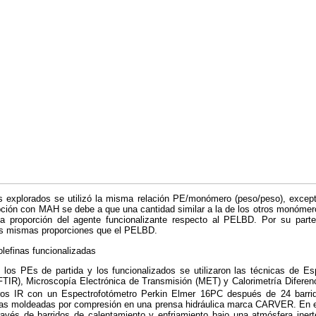
explorados se utilizó la misma relación PE/monómero (peso/peso), except
pción con MAH se debe a que una cantidad similar a la de los otros monómer
la proporción del agente funcionalizante respecto al PELBD. Por su part
s mismas proporciones que el PELBD.
olefinas funcionalizadas
 los PEs de partida y los funcionalizados se utilizaron las técnicas de Es
FTIR), Microscopía Electrónica de Transmisión (MET) y Calorimetría Diferenc
tros IR con un Espectrofotómetro Perkin Elmer 16PC después de 24 barr
culas moldeadas por compresión en una prensa hidráulica marca CARVER. En 
ravés de barridos de calentamiento y enfriamiento bajo una atmósfera iner