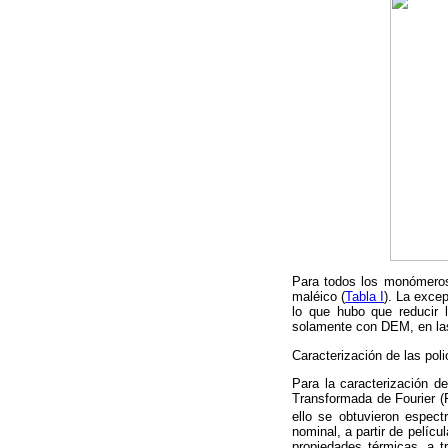
Para todos los monómeros 
maléico (
Tabla I
). La exce
lo que hubo que reducir 
solamente con DEM, en la
Caracterización de las poli
Para la caracterización de
Transformada de Fourier (
ello se obtuvieron espec
nominal, a partir de pelí
propiedades térmicas, a t