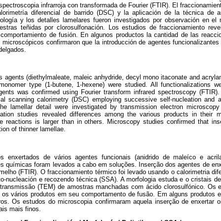
espectroscopia infrarroja con transformada de Fourier (FTIR). El fraccionamien
calorimetría diferencial de barrido (DSC) y la aplicación de la técnica de 
logía y los detalles lamelares fueron investigados por observación en el 
tras teñidas por clorosulfonación. Los estudios de fraccionamiento revel
comportamiento de fusión. En algunos productos la cantidad de las reacci
 microscópicos confirmaron que la introducción de agentes funcionalizantes 
delgados.
us agents (diethylmaleate, maleic anhydride, decyl mono itaconate and acrylam
onomer type (1-butene, 1-hexene) were studied. All functionalizations wer
 agents was confirmed using Fourier transform infrared spectroscopy (FTIR).
ntial scanning calorimetry (DSC) employing successive self-nucleation and 
he lamellar detail were investigated by transmission electron microscopy
ation studies revealed differences among the various products in their 
e reactions is larger than in others. Microscopy studies confirmed that inse
on of thinner lamellae.
nos enxertados de vários agentes funcionais (anidrido de maleíco e acri
s químicas foram levados a cabo em soluções. Inserção dos agentes de enx
melho (FTIR). O fraccionamiento térmico foi levado usando o calorimetria dif
-nucleación e recozendo técnica (SSA). A morfologia estuda e o cristais det
e transmissão (TEM) de amostras manchadas com ácido clorosulfónico. Os e
e os vários produtos em seu comportamento de fusão. Em alguns produtos 
tros. Os estudos do microscopia confirmaram aquela inserção de enxertar
ais mais finos.