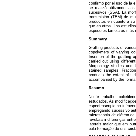
confirmó por el uso de la 
se realizó utilizando la 
sucesivos (SSA). La morfo
transmisión (TEM) de mues
productos en cuanto a su 
que en otros. Los estudios
espesores lamelares más 
Summary
Grafting products of vario
copolymers of varying com
Insertion of the grafting
carried out using differe
Morphology studies and t
stained samples. Fraction
products the extent of sid
accompanied by the formati
Resumo
Neste trabalho, polietile
estudados. As modificaçõe
espectroscopia no infraver
empregando sucessivo auto
microscopia de elétron d
revelaram diferenças entr
laterais maior que em ou
pela formação de uns crist