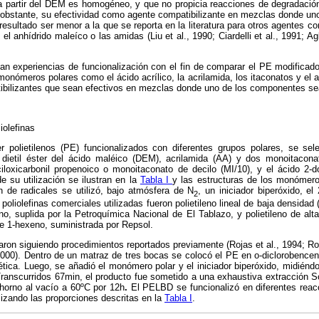
 a partir del DEM es homogéneo, y que no propicia reacciones de degradació
 obstante, su efectividad como agente compatibilizante en mezclas donde un
resultado ser menor a la que se reporta en la literatura para otros agentes c
 anhídrido maleíco o las amidas (Liu et al., 1990; Ciardelli et al., 1991; Agl
tan experiencias de funcionalización con el fin de comparar el PE modificad
monómeros polares como el ácido acrílico, la acrilamida, los itaconatos y el 
bilizantes que sean efectivos en mezclas donde uno de los componentes se
iolefinas
r polietilenos (PE) funcionalizados con diferentes grupos polares, se s
 dietil éster del ácido maléico (DEM), acrilamida (AA) y dos monoitacona
ciloxicarbonil propenoico o monoitaconato de decilo (MI/10), y el ácido 2-d
e su utilización se ilustran en la
Tabla I
y las estructuras de los monómeros
n de radicales se utilizó, bajo atmósfera de N
, un iniciador biperóxido, el 2
2
oliolefinas comerciales utilizadas fueron polietileno lineal de baja densida
o, suplida por la Petroquímica Nacional de El Tablazo, y polietileno de al
e 1-hexeno, suministrada por Repsol.
on siguiendo procedimientos reportados previamente (Rojas et al., 1994; Ros
2000). Dentro de un matraz de tres bocas se colocó el PE en o-diclorobence
ica. Luego, se añadió el monómero polar y el iniciador biperóxido, midiénd
Transcurridos 67min, el producto fue sometido a una exhaustiva extracción S
 horno al vacío a 60ºC por 12h
.
El PELBD se funcionalizó en diferentes rea
ilizando las proporciones descritas en la
Tabla I
.