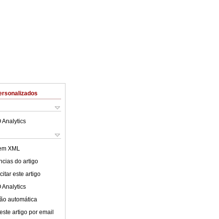
ersonalizados
 Analytics
 em XML
cias do artigo
itar este artigo
 Analytics
ão automática
este artigo por email