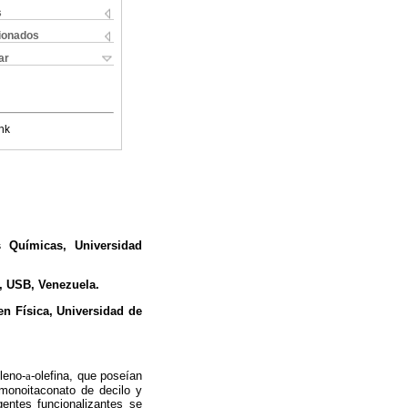
s
cionados
ar
nk
 Químicas, Universidad
r, USB, Venezuela.
en Física, Universidad de
leno-
a
-olefina, que poseían
 monoitaconato de decilo y
gentes funcionalizantes se