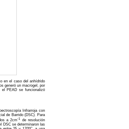
o en el caso del anhídrido
os generó un macrogel, por
e el PEAD se funcionalizó
pectroscopía Infrarroja con
ial de Barrido (DSC). Para
-1
idos a 2cm
de resolución
el DSC se determinaron las
te entre 25 y 170ºC, a una