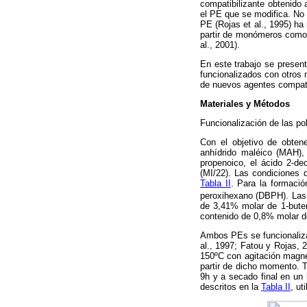
compatibilizante obtenido
el PE que se modifica. No
PE (Rojas et al., 1995) ha 
partir de monómeros como el
al., 2001).
En este trabajo se presen
funcionalizados con otros 
de nuevos agentes compati
Materiales y Métodos
Funcionalización de las pol
Con el objetivo de obtene
anhídrido maléico (MAH),
propenoico, el ácido 2-de
(MI/22). Las condiciones d
Tabla II
. Para la formació
peroxihexano (DBPH). Las p
de 3,41% molar de 1-buten
contenido de 0,8% molar d
Ambos PEs se funcionalizar
al., 1997; Fatou y Rojas, 
150ºC con agitación magnét
partir de dicho momento. 
9h y a secado final en un
descritos en la
Tabla II
, ut