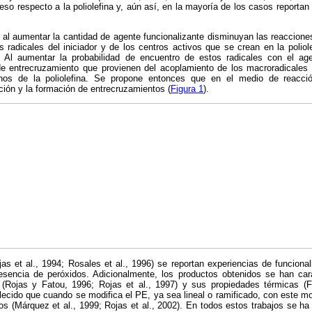
so respecto a la poliolefina y, aún así, en la mayoría de los casos reportan
 al aumentar la cantidad de agente funcionalizante disminuyan las reaccione
s radicales del iniciador y de los centros activos que se crean en la poli
. Al aumentar la probabilidad de encuentro de estos radicales con el age
 de entrecruzamiento que provienen del acoplamiento de los macroradicale
enos de la poliolefina. Se propone entonces que en el medio de reacci
ación y la formación de entrecruzamientos (
Figura 1
).
jas et al., 1994; Rosales et al., 1996) se reportan experiencias de funcional
esencia de peróxidos. Adicionalmente, los productos obtenidos se han ca
n (Rojas y Fatou, 1996; Rojas et al., 1997) y sus propiedades térmicas (
ecido que cuando se modifica el PE, ya sea lineal o ramificado, con este m
os (Márquez et al., 1999; Rojas et al., 2002). En todos estos trabajos se h