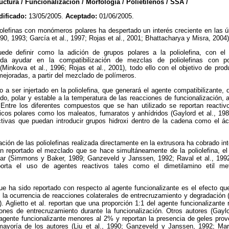
ura / Funcionalización / Morfología / Polietilenos / SSA /
ificado:
13/05/2005.
Aceptado:
01/06/2005.
iolefinas con monómeros polares ha despertado un interés creciente en las 
 1990, 1993; García et al., 1997; Rojas et al., 2001; Bhattacharya y Misra, 2004)
uede definir como la adición de grupos polares a la poliolefina, con el
eda ayudar en la compatibilización de mezclas de poliolefinas con pol
Minkova et al., 1996; Rojas et al., 2001), todo ello con el objetivo de pro
ejoradas, a partir del mezclado de polímeros.
a ser injertado en la poliolefina, que generará el agente compatibilizante
do, polar y estable a la temperatura de las reacciones de funcionalización,
Entre los diferentes compuestos que se han utilizado se reportan reacti
cos polares como los maleatos, fumaratos y anhídridos (Gaylord et al., 1989;
vas que puedan introducir grupos hidroxi dentro de la cadena como el áci
ción de las poliolefinas realizada directamente en la extrusora ha cobrado int
n reportado el mezclado que se hace simultáneamente de la poliolefina, el
olar (Simmons y Baker, 1989; Ganzeveld y Janssen, 1992; Raval et al., 199
orta el uso de agentes reactivos tales como el dimetilamino etil m
e ha sido reportado con respecto al agente funcionalizante es el efecto qu
la ocurrencia de reacciones colaterales de entrecruzamiento y degradación (A
1). Aglietto et al. reportan que una proporción 1:1 del agente funcionalizante 
ones de entrecruzamiento durante la funcionalización. Otros autores (Gaylo
 agente funcionalizante menores al 2% y reportan la presencia de geles pro
ayoría de los autores (Liu et al., 1990; Ganzeveld y Janssen, 1992; Martí