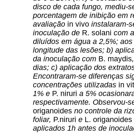
disco de cada fungo, mediu-se
porcentagem de inibição em r
avaliação
in vivo
instalaram-s
inoculação de
R. solani
com ap
diluídos em água a 2,5%; aos
longitude das lesões; b) apli
da inoculação com
B. maydis
dias; c) aplicação dos extrat
Encontraram-se diferenças sig
concentrações utilizadas
in vi
1% e
P. niruri
a 5% ocasionara
respectivamente. Observou-se
origanoides
no controle da ri
foliar,
P.niruri
e
L. origanoides
aplicados 1h antes de inocula