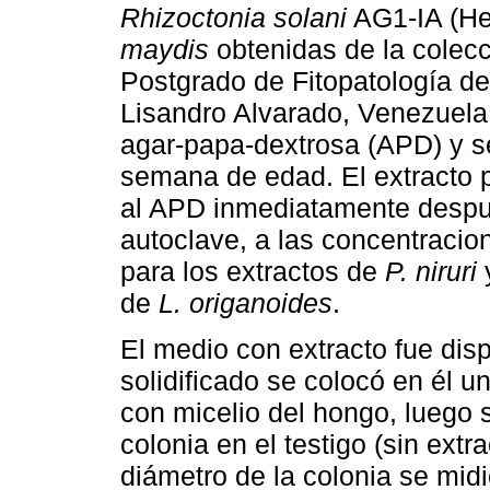
Rhizoctonia solani
AG1-IA (H
maydis
obtenidas de la colecc
Postgrado de Fitopatología de
Lisandro Alvarado, Venezuela
agar-papa-dextrosa (APD) y se
semana de edad. El extracto p
al APD inmediatamente después
autoclave, a las concentracion
para los extractos de
P. niruri
de
L. origanoides
.
El medio con extracto fue dis
solidificado se colocó en él 
con micelio del hongo, luego 
colonia en el testigo (sin extr
diámetro de la colonia se midi