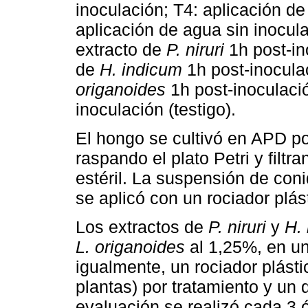
inoculación; T4: aplicación de
aplicación de agua sin inocula
extracto de
P. niruri
1h post-in
de
H. indicum
1h post-inoculac
origanoides
1h post-inoculaci
inoculación (testigo).
El hongo se cultivó en APD po
raspando el plato Petri y filt
estéril. La suspensión de coni
se aplicó con un rociador plá
Los extractos de
P. niruri
y
H.
L. origanoides
al 1,25%, en un
igualmente, un rociador plást
plantas) por tratamiento y un
evaluación se realizó cada 3 