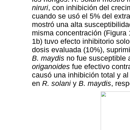
niruri
, con inhibición del crec
cuando se usó el 5% del extr
mostró una alta susceptibilida
misma concentración (Figura 1
1b) tuvo efecto inhibitorio sol
dosis evaluada (10%), suprimi
B. maydis
no fue susceptible 
origanoides
fue efectivo cont
causó una inhibición total y a
en
R. solani
y
B. maydis
, res