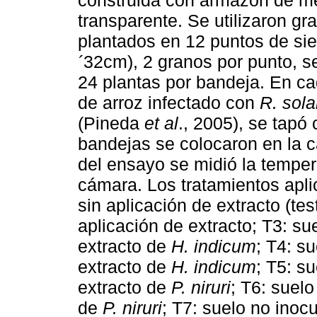
construida con armazón de met
transparente. Se utilizaron gr
plantados en 12 puntos de si
32cm), 2 granos por punto, s
´
24 plantas por bandeja. En c
de arroz infectado con
R. sola
(Pineda
et al
., 2005), se tapó
bandejas se colocaron en la 
del ensayo se midió la tempe
cámara. Los tratamientos apli
sin aplicación de extracto (tes
aplicación de extracto; T3: su
extracto de
H. indicum
; T4: s
extracto de
H. indicum
; T5: s
extracto de
P. niruri
; T6: suelo
de
P. niruri
; T7: suelo no inoc