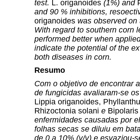
test.
L. origanoides
(1%) and
and 90 % inhibitions, resoectiv
origanoides
was observed on t
With regard to southern corn l
performed better when applied
indicate the potential of the ex
both diseases in corn.
Resumo
Com o objetivo de encontrar 
de fungicidas avaliaram-se os 
Lippia origanoides, Phyllanthu
Rhizoctonia solani
e
Bipolari
enfermidades causadas por ele
folhas secas se diluiu em ba
de 0 a 10% (v/v) e esvaziou-s