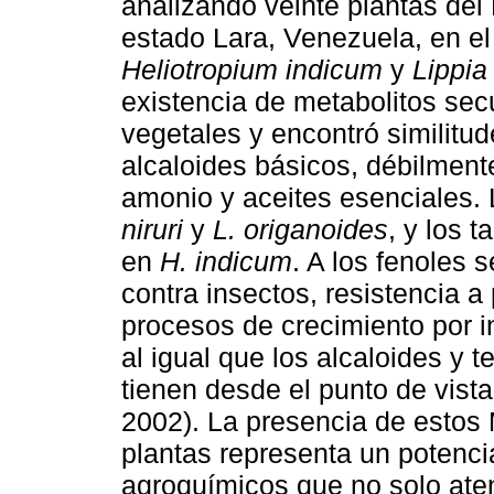
analizando veinte plantas del
estado Lara, Venezuela, en el
Heliotropium indicum
y
Lippia
existencia de metabolitos sec
vegetales y encontró similitu
alcaloides básicos, débilment
amonio y aceites esenciales. 
niruri
y
L. origanoides
, y los t
en
H. indicum
. A los fenoles 
contra insectos, resistencia a
procesos de crecimiento por 
al igual que los alcaloides y t
tienen desde el punto de vist
2002). La presencia de estos
plantas representa un potencia
agroquímicos que no solo aten