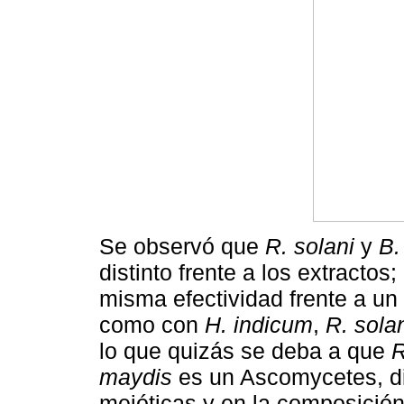
Se observó que
R. solani
y
B.
distinto frente a los extracto
misma efectividad frente a u
como con
H. indicum
,
R. sola
lo que quizás se deba a que
R
maydis
es un Ascomycetes, di
meióticas y en la composición