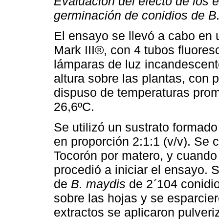
Evaluación del efecto de los e
germinación de conidios de B
El ensayo se llevó a cabo en 
Mark III®, con 4 tubos fluore
lámparas de luz incandescent
altura sobre las plantas, con 
dispuso de temperaturas pro
26,6ºC.
Se utilizó un sustrato formado
en proporción 2:1:1 (v/v). Se 
Tocorón por matero, y cuando 
procedió a iniciar el ensayo.
de
B. maydis
de 2
104 conidio
´
sobre las hojas y se esparcier
extractos se aplicaron pulver