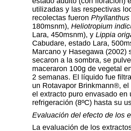
estado adulto (con floración) 
utilizadas y las respectivas l
recolectas fueron
Phyllanthus 
180msnm),
Heliotropium indi
Lara, 450msnm), y
Lippia ori
Cabudare, estado Lara, 500m
Marcano y Hasegawa (2002) se 
secaron a la sombra, se pulve
maceraron 100g de vegetal en
2 semanas. El líquido fue fil
un Rotavapor Brinkmann®, el a
el extracto puro envasado en
refrigeración (8ºC) hasta su us
Evaluación del efecto de los e
La evaluación de los extractos