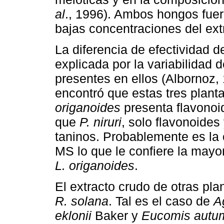
al
., 1996). Ambos hongos fue
bajas concentraciones del ex
La diferencia de efectividad d
explicada por la variabilidad
presentes en ellos (Albornoz, 
encontró que estas tres plant
origanoides
presenta flavonoid
que
P. niruri
, solo flavonoides
taninos. Probablemente es la 
MS lo que le confiere la mayor
L. origanoides
.
El extracto crudo de otras pla
R. solana
. Tal es el caso de
A
eklonii
Baker y
Eucomis autu