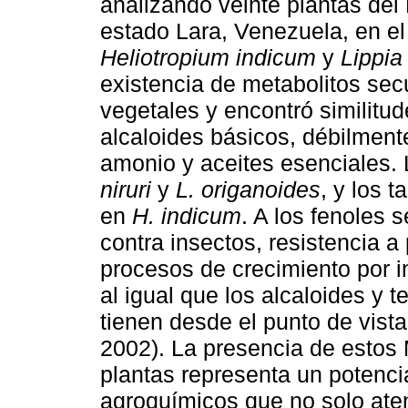
analizando veinte plantas del
estado Lara, Venezuela, en el
Heliotropium indicum
y
Lippia
existencia de metabolitos sec
vegetales y encontró similitu
alcaloides básicos, débilment
amonio y aceites esenciales. 
niruri
y
L. origanoides
, y los t
en
H. indicum
. A los fenoles 
contra insectos, resistencia a
procesos de crecimiento por 
al igual que los alcaloides y t
tienen desde el punto de vist
2002). La presencia de estos
plantas representa un potencia
agroquímicos que no solo aten