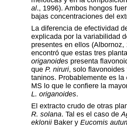
al
., 1996). Ambos hongos fue
bajas concentraciones del ex
La diferencia de efectividad d
explicada por la variabilidad
presentes en ellos (Albornoz, 
encontró que estas tres plant
origanoides
presenta flavonoid
que
P. niruri
, solo flavonoides
taninos. Probablemente es la 
MS lo que le confiere la mayor
L. origanoides
.
El extracto crudo de otras pla
R. solana
. Tal es el caso de
A
eklonii
Baker y
Eucomis autu