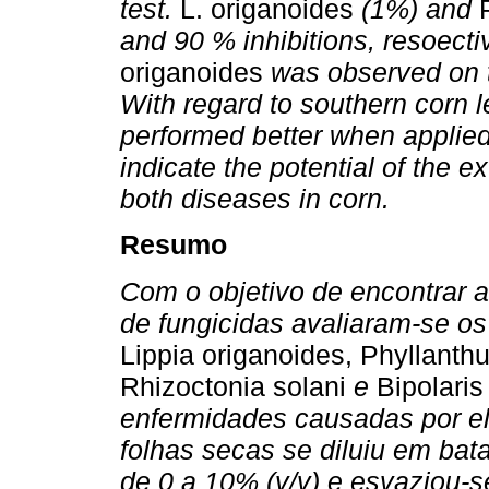
test.
L. origanoides
(1%) and
and 90 % inhibitions, resoectiv
origanoides
was observed on t
With regard to southern corn l
performed better when applied
indicate the potential of the ex
both diseases in corn.
Resumo
Com o objetivo de encontrar 
de fungicidas avaliaram-se os 
Lippia origanoides, Phyllanthu
Rhizoctonia solani
e
Bipolari
enfermidades causadas por ele
folhas secas se diluiu em ba
de 0 a 10% (v/v) e esvaziou-s