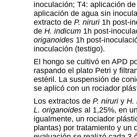
inoculación; T4: aplicación de
aplicación de agua sin inocula
extracto de
P. niruri
1h post-in
de
H. indicum
1h post-inoculac
origanoides
1h post-inoculaci
inoculación (testigo).
El hongo se cultivó en APD po
raspando el plato Petri y filt
estéril. La suspensión de coni
se aplicó con un rociador plá
Los extractos de
P. niruri
y
H.
L. origanoides
al 1,25%, en un
igualmente, un rociador plást
plantas) por tratamiento y un
evaluación se realizó cada 3 