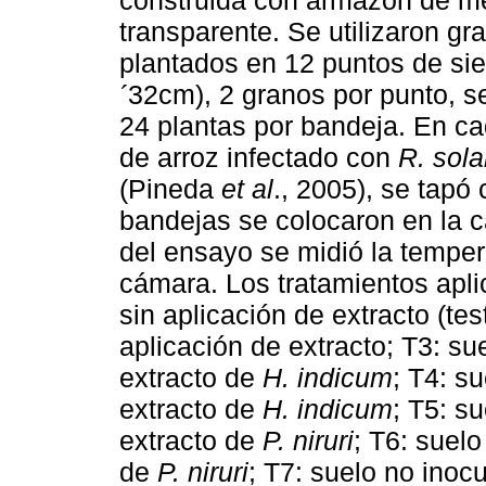
construida con armazón de met
transparente. Se utilizaron gr
plantados en 12 puntos de si
32cm), 2 granos por punto, s
´
24 plantas por bandeja. En c
de arroz infectado con
R. sola
(Pineda
et al
., 2005), se tapó
bandejas se colocaron en la 
del ensayo se midió la tempe
cámara. Los tratamientos apli
sin aplicación de extracto (tes
aplicación de extracto; T3: su
extracto de
H. indicum
; T4: s
extracto de
H. indicum
; T5: s
extracto de
P. niruri
; T6: suelo
de
P. niruri
; T7: suelo no inoc