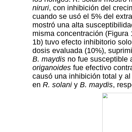
niruri
, con inhibición del crec
cuando se usó el 5% del extr
mostró una alta susceptibilida
misma concentración (Figura 1
1b) tuvo efecto inhibitorio sol
dosis evaluada (10%), suprimi
B. maydis
no fue susceptible 
origanoides
fue efectivo cont
causó una inhibición total y a
en
R. solani
y
B. maydis
, res