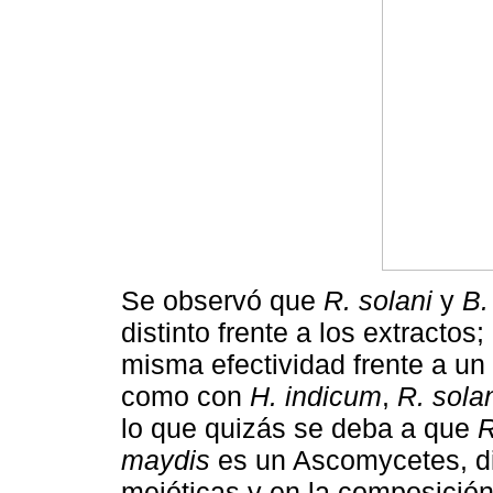
Se observó que
R. solani
y
B.
distinto frente a los extracto
misma efectividad frente a u
como con
H. indicum
,
R. sola
lo que quizás se deba a que
R
maydis
es un Ascomycetes, di
meióticas y en la composición