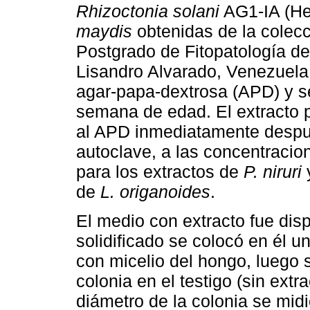
Rhizoctonia solani
AG1-IA (H
maydis
obtenidas de la colecc
Postgrado de Fitopatología de
Lisandro Alvarado, Venezuela
agar-papa-dextrosa (APD) y se
semana de edad. El extracto p
al APD inmediatamente después
autoclave, a las concentracion
para los extractos de
P. niruri
de
L. origanoides
.
El medio con extracto fue dis
solidificado se colocó en él 
con micelio del hongo, luego 
colonia en el testigo (sin extr
diámetro de la colonia se midi