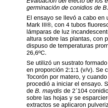
Evaluación del efecto de los e
germinación de conidios de B
El ensayo se llevó a cabo en 
Mark III®, con 4 tubos fluore
lámparas de luz incandescent
altura sobre las plantas, con 
dispuso de temperaturas pro
26,6ºC.
Se utilizó un sustrato formado
en proporción 2:1:1 (v/v). Se 
Tocorón por matero, y cuando 
procedió a iniciar el ensayo.
de
B. maydis
de 2
104 conidio
´
sobre las hojas y se esparcier
extractos se aplicaron pulver