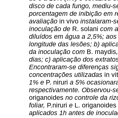
disco de cada fungo, mediu-se
porcentagem de inibição em r
avaliação
in vivo
instalaram-s
inoculação de
R. solani
com ap
diluídos em água a 2,5%; aos
longitude das lesões; b) apli
da inoculação com
B. maydis
dias; c) aplicação dos extrat
Encontraram-se diferenças sig
concentrações utilizadas
in vi
1% e
P. niruri
a 5% ocasionara
respectivamente. Observou-se
origanoides
no controle da ri
foliar,
P.niruri
e
L. origanoides
aplicados 1h antes de inocula