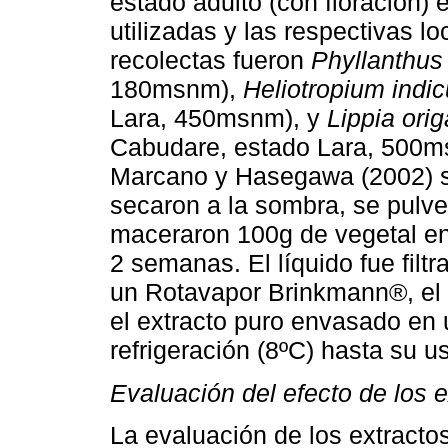
estado adulto (con floración) 
utilizadas y las respectivas l
recolectas fueron
Phyllanthus 
180msnm),
Heliotropium indi
Lara, 450msnm), y
Lippia ori
Cabudare, estado Lara, 500m
Marcano y Hasegawa (2002) se 
secaron a la sombra, se pulve
maceraron 100g de vegetal en
2 semanas. El líquido fue fil
un Rotavapor Brinkmann®, el a
el extracto puro envasado en
refrigeración (8ºC) hasta su us
Evaluación del efecto de los e
La evaluación de los extractos