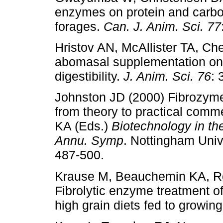
enzymes on protein and carboh
forages.
Can. J. Anim. Sci. 77
Hristov AN, McAllister TA, Che
abomasal supplementation on 
digestibility.
J. Anim. Sci. 76
: 
Johnston JD (2000) Fibrozy
from theory to practical comme
KA (Eds.)
Biotechnology in the
Annu. Symp
. Nottingham Univ
487-500.
Krause M, Beauchemin KA, Ro
Fibrolytic enzyme treatment of
high grain diets fed to growing