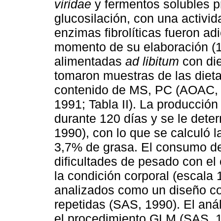
viridae
y fermentos solubles p
glucosilación, con una activi
enzimas fibrolíticas fueron ad
momento de su elaboración (1,
alimentadas
ad libitum
con die
tomaron muestras de las dieta
contenido de MS, PC (AOAC,
1991; Tabla II). La producció
durante 120 días y se le det
1990), con lo que se calculó 
3,7% de grasa. El consumo d
dificultades de pesado con el
la condición corporal (escala 
analizados como un diseño c
repetidas (SAS, 1990). El anál
el procedimiento GLM (SAS, 19