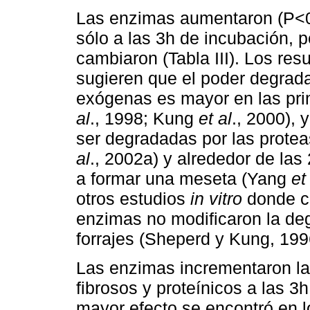
Las enzimas aumentaron (P<0,
sólo a las 3h de incubación, 
cambiaron (Tabla III). Los res
sugieren que el poder degradat
exógenas es mayor en las pri
al
., 1998; Kung
et al
., 2000),
ser degradadas por las prote
al
., 2002a) y alrededor de las
a formar una meseta (Yang
et
otros estudios
in vitro
donde co
enzimas no modificaron la de
forrajes (Sheperd y Kung, 1
Las enzimas incrementaron la
fibrosos y proteínicos a las 3
mayor efecto se encontró en lo