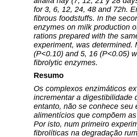
alfalfa hay (7, 12, 21 y 28 da
for 3, 6, 12, 24, 48 and 72h
fibrous foodstuffs. In the secon
enzymes on milk production of
rations prepared with the same 
experiment, was determined. M
(P<0.10) and 5, 16 (P<0.05) w
fibrolytic enzymes.
Resumo
Os complexos enzimáticos ex
incrementar a digestibilidade 
entanto, não se conhece seu e
alimentícios que compõem as 
Por isto, num primeiro experi
fibrolíticas na degradação ru