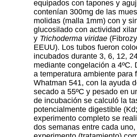
equipados con tapones y aguj
contenían 300mg de las muest
molidas (malla 1mm) con y si
glucosilado con actividad xila
y
Trichoderma viridae
(Fibrozy
EEUU). Los tubos fueron colo
incubados durante 3, 6, 12, 2
mediante congelación a 4ºC. 
a temperatura ambiente para fi
Whatman 541, con la ayuda de
secado a 55ºC y pesado en un
de incubación se calculó la t
potencialmente digestible (Kd
experimento completo se reali
dos semanas entre cada uno, pa
experimento (tratamiento) como