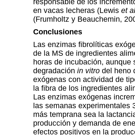
responsable de los increment
en vacas lecheras (Lewis
et a
(Frumholtz y Beauchemin, 200
Conclusiones
Las enzimas fibrolíticas exó
de la MS de ingredientes alime
horas de incubación, aunque s
degradación
in vitro
del heno d
exógenas con actividad de tipo
la fibra de los ingredientes al
Las enzimas exógenas increme
las semanas experimentales 3,
más temprana sea la lactancia
producción y demanda de ener
efectos positivos en la produc