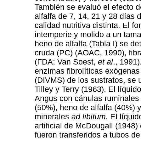
También se evaluó el efecto d
alfalfa de 7, 14, 21 y 28 días 
calidad nutritiva distinta. El f
intemperie y molido a un tama
heno de alfalfa (Tabla I) se d
cruda (PC) (AOAC, 1990), fibr
(FDA; Van Soest,
et al
., 1991)
enzimas fibrolíticas exógena
(DIVMS) de los sustratos, se u
Tilley y Terry (1963). El líquid
Angus con cánulas ruminales 
(50%), heno de alfalfa (40%) 
minerales
ad libitum
. El líqui
artificial de McDougall (1948)
fueron transferidos a tubos 