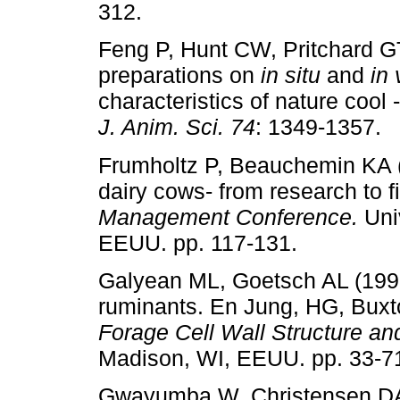
312.
Feng P, Hunt CW, Pritchard G
preparations on
in situ
and
in 
characteristics of nature cool 
J. Anim. Sci. 74
: 1349-1357.
Frumholtz P, Beauchemin KA (
dairy cows- from research to f
Management Conference.
Univ
EEUU. pp. 117-131.
Galyean ML, Goetsch AL (1993) 
ruminants. En Jung, HG, Buxto
Forage Cell Wall Structure and
Madison, WI, EEUU. pp. 33-7
Gwayumba W, Christensen DA (1