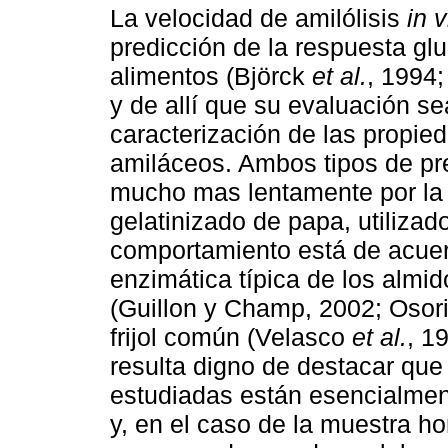
La velocidad de amilólisis
in v
predicción de la respuesta gl
alimentos (Björck
et al.
, 1994
y de allí que su evaluación se
caracterización de las propie
amiláceos. Ambos tipos de prep
mucho mas lentamente por la 
gelatinizado de papa, utilizad
comportamiento está de acuerd
enzimática típica de los almi
(Guillon y Champ, 2002; Osor
frijol común (Velasco
et al.
, 1
resulta digno de destacar que 
estudiadas están esencialment
y, en el caso de la muestra 