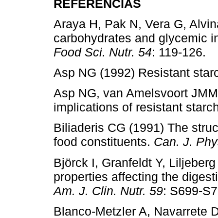
REFERENCIAS
Araya H, Pak N, Vera G, Alvin
carbohydrates and glycemic 
Food Sci. Nutr. 54
: 119-126.
Asp NG (1992) Resistant star
Asp NG, van Amelsvoort JMM, 
implications of resistant starc
Biliaderis CG (1991) The struc
food constituents.
Can. J. Phy
Björck I, Granfeldt Y, Liljebe
properties affecting the diges
Am. J. Clin. Nutr. 59
: S699-S7
Blanco-Metzler A, Navarrete D