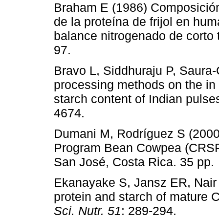
Braham E (1986) Composición 
de la proteína de frijol en hu
balance nitrogenado de corto
97.
Bravo L, Siddhuraju P, Saura-C
processing methods on the in vi
starch content of Indian pulse
4674.
Dumani M, Rodríguez S (200
Program Bean Cowpea (CRSP-A
San José, Costa Rica. 35 pp.
Ekanayake S, Jansz ER, Nair B
protein and starch of mature 
Sci. Nutr. 51
: 289-294.