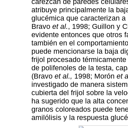
carezcan de paredes celulares
atribuye principalmente la baj
glucémica que caracterizan a
Bravo
et al.
, 1998; Guillon y
evidente entonces que otros f
también en el comportamiento 
puede mencionarse la baja dig
frijol procesado térmicamente
de polifenoles de la testa, cap
(Bravo
et al.,
1998; Morón
et a
investigado de manera sistemát
cubierta del frijol sobre la ve
ha sugerido que la alta conc
granos coloreados puede tener
amilólisis y la respuesta glu