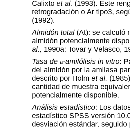
Calixto
et al.
(1993). Este ren
retrogradación o Ar tipo3, seg
(1992).
Almidón total
(At): se calculó
almidón potencialmente dispon
al.,
1990a; Tovar y Velasco, 1
Tasa de
-amilólisis in vitro
: P
a
del almidón por la amilasa pa
descrito por Holm
et al.
(1985)
cantidad de muestra equivale
potencialmente disponible.
Análisis estadístico
: Los dato
estadístico SPSS versión 10.0
desviación estándar, seguido 