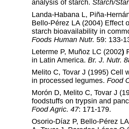
analysis of starch.
Starch/Sta
Landa-Habana L, Piña-Hernán
Bello-Pérez LA (2004) Effect 
starch bioavailability in comm
Foods Human Nutr.
59: 133-1
Leterme P, Muñoz LC (2002
)
in Latin America.
Br. J. Nutr.
8
Melito C, Tovar J (1995) Cell wal
in processed legumes.
Food 
Morón D, Melito C, Tovar J (19
foodstuffs on trypsin and pancr
Food Agric. 47
: 171-179.
Osorio-Díaz P, Bello-Pérez L