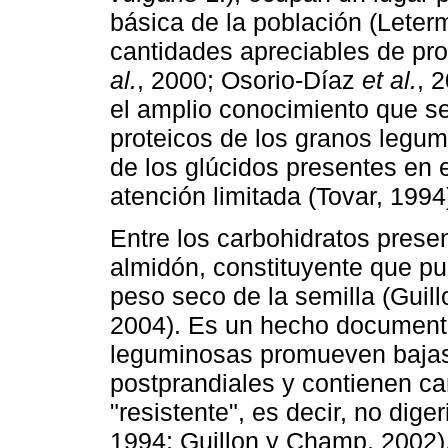
básica de la población (Lete
cantidades apreciables de pr
al.
, 2000; Osorio-Díaz
et al.
, 
el amplio conocimiento que s
proteicos de los granos legum
de los glúcidos presentes en 
atención limitada (Tovar, 1994
Entre los carbohidratos prese
almidón, constituyente que pu
peso seco de la semilla (Gui
2004). Es un hecho document
leguminosas promueven bajas
postprandiales y contienen c
"resistente", es decir, no diger
1994; Guillon y Champ, 2002)