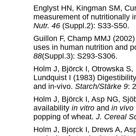
Englyst HN, Kingman SM, Cum
measurement of nutritionally i
Nutr. 46
(Suppl.2): S33-S50.
Guillon F, Champ MMJ (2002) 
uses in human nutrition and po
88
(Suppl.3): S293-S306.
Holm J, Björck I, Otrowska S,
Lundquist I (1983) Digestibilit
and in-vivo.
Starch/Stärke 9
: 
Holm J, Björck I, Asp NG, Sjö
availability
in vitro
and
in vivo
popping of wheat.
J. Cereal S
Holm J, Bjorck I, Drews A, As