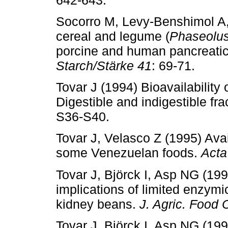
Socorro M, Levy-Benshimol A, To
cereal and legume (
Phaseolus
porcine and human pancreati
Starch/Stärke 41
: 69-71.
Tovar J (1994) Bioavailability
Digestible and indigestible fra
S36-S40.
Tovar J, Velasco Z (1995) Avai
some Venezuelan foods.
Acta
Tovar J, Björck I, Asp NG (199
implications of limited enzymic
kidney beans.
J. Agric. Food
Tovar J, Björck I, Asp NG (19