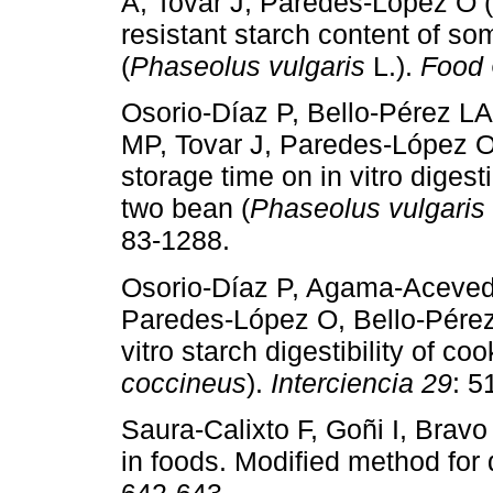
A, Tovar J, Paredes-López O (2
resistant starch content of s
(
Phaseolus vulgaris
L.).
Food
Osorio-Díaz P, Bello-Pérez L
MP, Tovar J, Paredes-López O 
storage time on in vitro digesti
two bean (
Phaseolus vulgaris
83-1288.
Osorio-Díaz P, Agama-Aceved
Paredes-López O, Bello-Pérez
vitro starch digestibility of c
coccineus
).
Interciencia 29
: 5
Saura-Calixto F, Goñi I, Brav
in foods. Modified method for 
642-643.