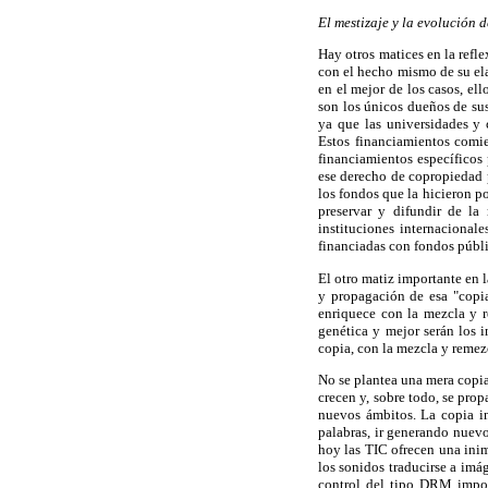
El mestizaje y la evolución 
Hay otros matices en la refle
con el hecho mismo de su el
en el mejor de los casos, el
son los únicos dueños de sus
ya que las universidades y 
Estos financiamientos comie
financiamientos específicos 
ese derecho de copropiedad p
los fondos que la hicieron po
preservar y difundir de la
instituciones internacionale
financiadas con fondos públi
El otro matiz importante en 
y propagación de esa "copia
enriquece con la mezcla y r
genética y mejor serán los i
copia, con la mezcla y remez
No se plantea una mera copia
crecen y, sobre todo, se prop
nuevos ámbitos. La copia in
palabras, ir generando nuevo
hoy las TIC ofrecen una ini
los sonidos traducirse a imág
control del tipo DRM imposi