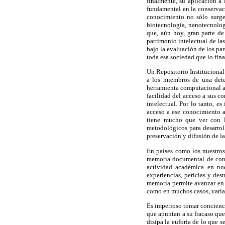
finalmente, su aplicación a 
fundamental en la conservaci
conocimiento no sólo surge
biotecnología, nanotecnolog
que, aún hoy, gran parte de
patrimonio intelectual de la
bajo la evaluación de los pa
toda esa sociedad que lo fina
Un Repositorio Institucional
a los miembros de una det
herramienta computacional as
facilidad del acceso a sus c
intelectual. Por lo tanto, e
acceso a ese conocimiento 
tiene mucho que ver con la
metodológicos para desarroll
preservación y difusión de l
En países como los nuestros,
memoria documental de conoc
actividad académica en nue
experiencias, pericias y de
memoria permite avanzar en 
como en muchos casos, varia
Es imperioso tomar concienci
que apuntan a su fracaso que
disipa la euforia de lo que s