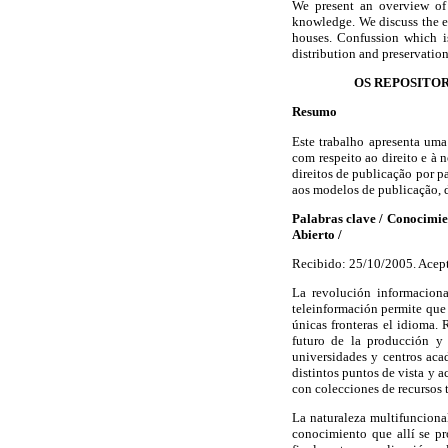
We present an overview of 
knowledge. We discuss the e
houses. Confussion which is
distribution and preservatio
OS REPOSITOR
Resumo
Este trabalho apresenta um
com respeito ao direito e à 
direitos de publicação por p
aos modelos de publicação, 
Palabras clave / Conocimien
Abierto /
Recibido: 25/10/2005. Acep
La revolución informaciona
teleinformación permite que
únicas fronteras el idioma.
futuro de la producción y
universidades y centros acad
distintos puntos de vista y a
con colecciones de recursos 
La naturaleza multifuncional
conocimiento que allí se pr