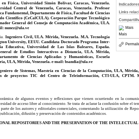
 en Física, Universidad Simón Bolívar, Caracas, Venezuela.
Indicadore
rsidad Central de Venezuela, Caracas, Venezuela. Profesor
Links rela
sica Fundamental, Departamento de Física, Facultad de Ciencias
ulo Científico (CeCalCULA). Corporación Parque Tecnológico
Compartilh
nador General del Consejo de Computación Académica, ULA.
il: nunez@ula.ve
Mais
Mais
ia.
Ingeniero Civil, ULA. Mérida, Venezuela. M.A. Tecnología
ton University, EEUU. Candidata Doctorado Programa Inter-
Permali
gía Educativa, Universidad de Las Islas Baleares, España.
eneral de Estudios Interactivos a Distancia, ULA. Mérida,
artamento de Ciencias Aplicadas y Humanísticas, Escuela
ería, ULA, Mérida, Venezuela. e-mail: bsandia@ula.ve
geniero de Sistemas, Maestría en Ciencias de la Computación, ULA, Mérida
ón de proyectos TIC del Centro de Teleinformación, CTI-ULA, CPTM. Mé
orámica de algunos eventos y reflexiones que vienen ocurriendo en la comuni
cesidad de acceso libre al conocimiento. Se trata de aclarar la confusión sobre el te
parte de los autores y editoriales comerciales, comentando la utilización de Repo
 publicación, difusión y preservación de contenidos académicos.
IONAL REPOSITORIES AND THE PRESERVATION OF THE INTELECTUAL