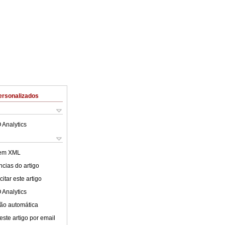
ersonalizados
 Analytics
 em XML
cias do artigo
itar este artigo
 Analytics
ão automática
este artigo por email