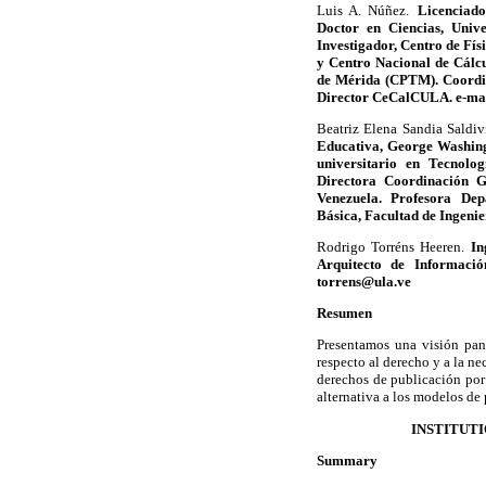
Luis A. Núñez.
Licenciado
Doctor en Ciencias, Unive
Investigador, Centro de Fí
y Centro Nacional de Cálc
de Mérida (CPTM). Coordi
Director CeCalCULA. e-ma
Beatriz Elena Sandia Saldiv
Educativa, George Washing
universitario en Tecnolo
Directora Coordinación G
Venezuela. Profesora Dep
Básica, Facultad de Ingeni
Rodrigo Torréns Heeren.
In
Arquitecto de Informaci
torrens@ula.ve
Resumen
Presentamos una visión pan
respecto al derecho y a la ne
derechos de publicación por 
alternativa a los modelos de
INSTITUT
Summary