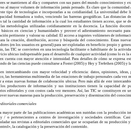
sores se mantienen al día y comparten con sus pares del mundo conocimientos y ex
ceso al mayor volumen de información jamás pensado. Es claro que la comunidad 
ste tipo de tecnologías e incorporarlas a su cotidianidad. La universidad debe li
apacidad formadora a todos, venciendo las barreras geográficas. Las distancias d
tal la cantidad de información a la cual los estudiantes tienen acceso, que se d
 las metodologías utilizadas cotidianamente en la docencia. La función docente
s básicos en ciencias y humanidades y proveer el adiestramiento necesario para
mación pertinente y valorar su calidad. El acceso a ingentes volúmenes de informac
para la creación, distribución, acceso y búsqueda del conocimiento. Estas nuevas
dores (en los usuarios en general) para ser explotadas en beneficio propio y genera
n, las TIC se convierten en una tecnología facilitante o habilitante de la activida
vicio ubicuo indispensable para el desarrollo de cualquier actividad (como lo es la 
en cuenta con mayor atención e intensidad. Para detalles de cómo se expresa es
ndo de las ciencias puede consultarse a Foster (2005) y Hey y Trefethen (2005) y las
en intercambiando con mayor velocidad y eficiencia: datos, opiniones, ideas, p
nico, las herramientas multimedia de las estaciones de trabajo personales cada vez m
 a estas nuevas formas de colaboración ubicua. Pero más allá de este intercambio 
 los productores de información y sus instituciones tienen la capacidad de pu
rios editoriales y con costos cada vez menores. Así, las TIC se constituyen en un
over nuevas maneras para la producción, preservación y diseminación del conocim
ditoriales comerciales
 mayor parte de las publicaciones académicas son nutridas con la producción int
y / o pertenecientes a centros de investigación y sociedades científicas. Cas
sladar sus revistas a editoriales comerciales que se ocuparían de su producción y
trol», la catalogación y la preservación del contenido.