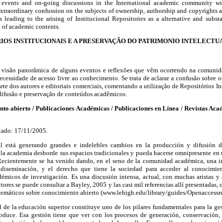
events and on-going discussions in the International academic community wi
xtraordinary confussion on the subjects of ownership, authorship and copyrights
 leading to the arising of Institucional Repositories as a alternative and substa
n of academic contents.
IOS INSTITUCIONAIS E A PRESERVAÇÃO DO PATRIMONIO INTELECT
a visão panorâmica de alguns eventos e reflexões que vêm ocorrendo na comunid
necessidade de acesso livre ao conhecimento. Se trata de aclarar a confusão sobre 
arte dos autores e editoriais comerciais, comentando a utilização de Repositórios In
difusão e preservação de conteúdos acadêmicos.
to abierto / Publicaciones Académicas / Publicaciones en Línea / Revistas Aca
tado: 17/11/2005.
l está generando grandes e indelebles cambios en la producción y difusión 
 la academia desborde sus espacios tradicionales y pueda hacerse omnipresente en
 Recientemente se ha venido dando, en el seno de la comunidad académica, una in
 diseminación, y el derecho que tiene la sociedad para acceder al conocimie
émicos de investigación. Es una discusión intensa, actual, con muchas aristas y 
ctores se puede consultar a Bayley, 2005 y las casi mil referencias allí presentadas,
temáticos sobre conocimiento abierto (www.lehigh.edu/library/guides/Openaccessre
 de la educación superior constituye uno de los pilares fundamentales para la ge
oduce. Esa gestión tiene que ver con los procesos de generación, conservación, i