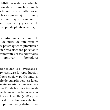
s bibliotecas de la academia.
esión de sus derechos para la
a incorporar sus hallazgos en
 las empresas que editan y
 el arbitraje y en su control
, respaldan y justifican la
e se puede plantear un mejor
 de artículos sometidos a la
 de miles de intelectuales
200 países quienes promueven
tener esta amenaza por cuanto
mportantes casas editoriales,
hivar borradores
aciones han ido "avanzando"
(y castigar) la reproducción
ucra copia y, por lo tanto, si
ble de cumplir pero, en la era
temente, se están comenzando a
creción de las plataformas de
car la mayor de las amenazas
lan en Iannella (2001) y las
hos de distribución colectiva
 reproducirlos y distribuirlos