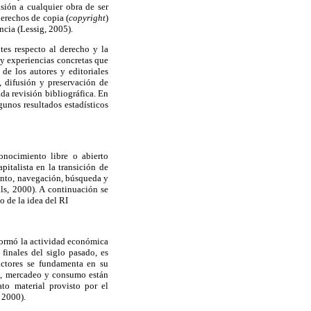
sión a cualquier obra de ser
derechos de copia (
copyright
)
encia (Lessig, 2005).
tes respecto al derecho y la
s y experiencias concretas que
de los autores y editoriales
, difusión y preservación de
da revisión bibliográfica. En
gunos resultados estadísticos
onocimiento libre o abierto
italista en la transición de
iento, navegación, búsqueda y
ls, 2000). A continuación se
 de la idea del RI
formó la actividad económica
finales del siglo pasado, es
actores se fundamenta en su
ón, mercadeo y consumo están
to material provisto por el
 2000).