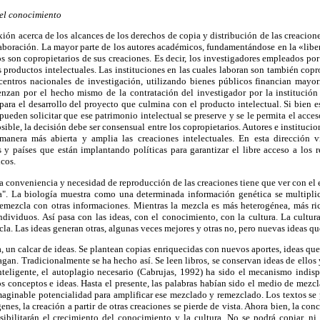
del conocimiento
xión acerca de los alcances de los derechos de copia y distribución de las creacion
aboración. La mayor parte de los autores académicos, fundamentándose en la «liber
los son copropietarios de sus creaciones. Es decir, los investigadores empleados po
 productos intelectuales. Las instituciones en las cuales laboran son también copro
centros nacionales de investigación, utilizando bienes públicos financian mayori
nzan por el hecho mismo de la contratación del investigador por la institució
para el desarrollo del proyecto que culmina con el producto intelectual. Si bien es
ueden solicitar que ese patrimonio intelectual se preserve y se le permita el acces
sible, la decisión debe ser consensual entre los copropietarios. Autores e instituci
 manera más abierta y amplia las creaciones intelectuales. En esta dirección 
s y países que están implantando políticas para garantizar el libre acceso a los 
cos.
la conveniencia y necesidad de reproducción de las creaciones tiene que ver con el
". La biología muestra como una determinada información genética se multiplic
emezcla con otras informaciones. Mientras la mezcla es más heterogénea, más ri
ndividuos. Así pasa con las ideas, con el conocimiento, con la cultura. La cultur
cla. Las ideas generan otras, algunas veces mejores y otras no, pero nuevas ideas q
, un calcar de ideas. Se plantean copias enriquecidas con nuevos aportes, ideas que 
agan. Tradicionalmente se ha hecho así. Se leen libros, se conservan ideas de ellos
teligente, el autoplagio necesario (Cabrujas, 1992) ha sido el mecanismo indispe
s conceptos e ideas. Hasta el presente, las palabras habían sido el medio de mezcla
maginable potencialidad para amplificar ese mezclado y remezclado. Los textos se 
enes, la creación a partir de otras creaciones se pierde de vista. Ahora bien, la c
bilitarán el crecimiento del conocimiento y la cultura. No se podrá copiar, ni 