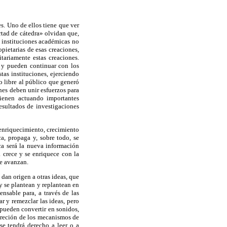
es. Uno de ellos tiene que ver
tad de cátedra» olvidan que,
r instituciones académicas no
pietarias de esas creaciones,
tariamente estas creaciones.
n y pueden continuar con los
tas instituciones, ejerciendo
o libre al público que generó
ones deben unir esfuerzos para
vienen actuando importantes
resultados de investigaciones
 enriquecimiento, crecimiento
a, propaga y, sobre todo, se
ca será la nueva información
a crece y se enriquece con la
ue avanzan.
dan origen a otras ideas, que
 y se plantean y replantean en
nsable para, a través de las
r y remezclar las ideas, pero
pueden convertir en sonidos,
oncreción de los mecanismos de
se tendrá derecho a leer o a