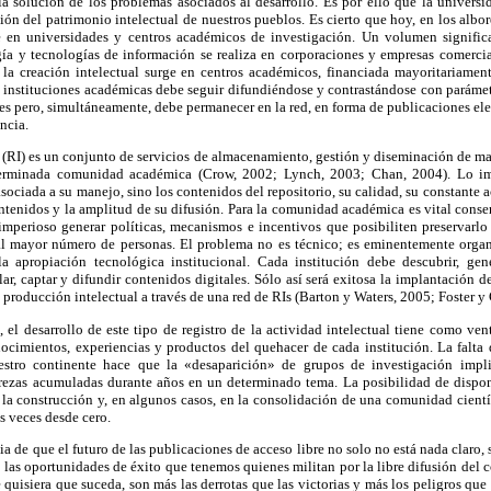
la solución de los problemas asociados al desarrollo. Es por ello que la univers
ón del patrimonio intelectual de nuestros pueblos. Es cierto que hoy, en los albore
 en universidades y centros académicos de investigación. Un volumen significa
ía y tecnologías de información se realiza en corporaciones y empresas comercia
 la creación intelectual surge en centros académicos, financiada mayoritariamen
s instituciones académicas debe seguir difundiéndose y contrastándose con parámet
res pero, simultáneamente, debe permanecer en la red, en forma de publicaciones elec
ncia.
 (RI) es un conjunto de servicios de almacenamiento, gestión y diseminación de mat
erminada comunidad académica (Crow, 2002; Lynch, 2003; Chan, 2004). Lo im
ociada a su manejo, sino los contenidos del repositorio, su calidad, su constante ac
ontenidos y la amplitud de su difusión. Para la comunidad académica es vital conse
s imperioso generar políticas, mecanismos e incentivos que posibiliten preservarlo
al mayor número de personas. El problema no es técnico; es eminentemente organ
 apropiación tecnológica institucional. Cada institución debe descubrir, gen
ar, captar y difundir contenidos digitales. Sólo así será exitosa la implantación 
a producción intelectual a través de una red de RIs (Barton y Waters, 2005; Foster y
 el desarrollo de este tipo de registro de la actividad intelectual tiene como ven
imientos, experiencias y productos del quehacer de cada institución. La falta d
stro continente hace que la «desaparición» de grupos de investigación impli
strezas acumuladas durante años en un determinado tema. La posibilidad de dispon
la construcción y, en algunos casos, en la consolidación de una comunidad científ
s veces desde cero.
a de que el futuro de las publicaciones de acceso libre no solo no está nada claro, 
 las oportunidades de éxito que tenemos quienes militan por la libre difusión del
e quisiera que suceda, son más las derrotas que las victorias y más los peligros qu