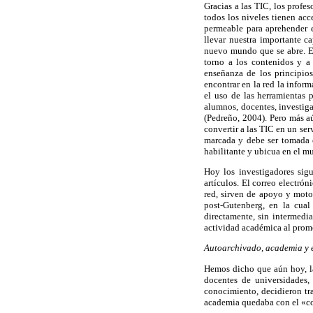
Gracias a las TIC, los profe
todos los niveles tienen ac
permeable para aprehender e
llevar nuestra importante c
nuevo mundo que se abre. Es 
torno a los contenidos y a
enseñanza de los principio
encontrar en la red la infor
el uso de las herramientas 
alumnos, docentes, investiga
(Pedreño, 2004). Pero más aú
convertir a las TIC en un ser
marcada y debe ser tomada 
habilitante y ubicua en el mu
Hoy los investigadores sigu
artículos. El correo electró
red, sirven de apoyo y motor
post-Gutenberg, en la cual
directamente, sin intermedia
actividad académica al prom
Autoarchivado, academia y e
Hemos dicho que aún hoy, la
docentes de universidades, 
conocimiento, decidieron tra
academia quedaba con el «con