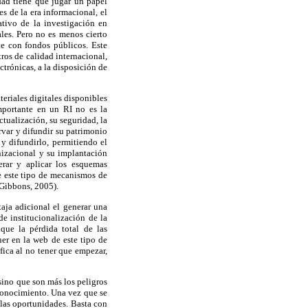
idad tiene que jugar un papel
s de la era informacional, el
tivo de la investigación en
les. Pero no es menos cierto
te con fondos públicos. Este
ros de calidad internacional,
trónicas, a la disposición de
eriales digitales disponibles
portante en un RI no es la
tualización, su seguridad, la
rvar y difundir su patrimonio
 y difundirlo, permitiendo el
izacional y su implantación
erar y aplicar los esquemas
de este tipo de mecanismos de
 Gibbons, 2005).
taja adicional el generar una
e institucionalización de la
que la pérdida total de las
er en la web de este tipo de
ica al no tener que empezar,
sino que son más los peligros
 conocimiento. Una vez que se
e las oportunidades. Basta con