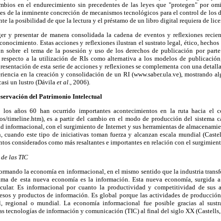
mbios en el endurecimiento sin precedentes de las leyes que "protegen" por omi
ces de la inminente concreción de mecanismos tecnológicos para el control de los 
 ante la posibilidad de que la lectura y el préstamo de un libro digital requiera de lic
ger y presentar de manera consolidada la cadena de eventos y reflexiones recien
conocimiento. Estas acciones y reflexiones ilustran el sustrato legal, ético, hecho
ión sobre el tema de la posesión y uso de los derechos de publicación por parte 
r respecto a la utilización de RIs como alternativa a los modelos de publicación
esentación de esta serie de acciones y reflexiones se complementa con una detalla
periencia en la creación y consolidación de un RI (www.saber.ula.ve), mostrando al
casi un lustro (Dávila
et al
., 2006).
servación del Patrimonio Intelectual
los años 60 han ocurrido importantes acontecimientos en la ruta hacia el c
os/timeline.htm), es a partir del cambio en el modo de producción del sistema cap
ad informacional, con el surgimiento de Internet y sus herramientas de almacenam
, cuando este tipo de iniciativas toman fuerza y alcanzan escala mundial (Castel
os considerados como más resaltantes e importantes en relación con el surgimiento
 de las TIC
formando la economía en informacional, en el mismo sentido que la industria trans
rima de esta nueva economía es la información. Esta nueva economía, surgida a 
ticular. Es informacional por cuanto la productividad y competitividad de sus 
esos y productos de información. Es global porque las actividades de producci
l, regional o mundial. La economía informacional fue posible gracias al sustra
las tecnologías de información y comunicación (TIC) al final del siglo XX (Castells,