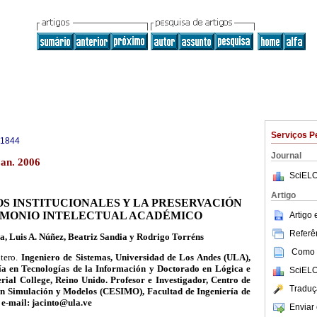
Serviços P
-1844
Journal
jan. 2006
SciELO
Artigo
OS INSTITUCIONALES Y LA PRESERVACIÓN
IMONIO INTELECTUAL ACADÉMICO
Artigo
Referên
la, Luis A. Núñez, Beatriz Sandia y Rodrigo Torréns
Como c
tero.
Ingeniero de Sistemas, Universidad de Los Andes (ULA),
ía en Tecnologías de la Información y Doctorado en Lógica e
SciELO
perial College, Reino Unido. Profesor e Investigador, Centro de
Traduç
en Simulación y Modelos (CESIMO), Facultad de Ingeniería de
 e-mail: jacinto@ula.ve
Enviar 