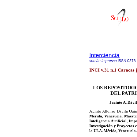
Interciencia
versão impressa
ISSN
0378
INCI v.31 n.1 Caracas 
LOS REPOSITORI
DEL PATR
Jacinto A. Dávi
Jacinto Alfonso Dávila Quin
Mérida, Venezuela. Maestr
Inteligencia Artificial, Im
Investigación y Proyectos 
la ULA. Mérida, Venezuela.