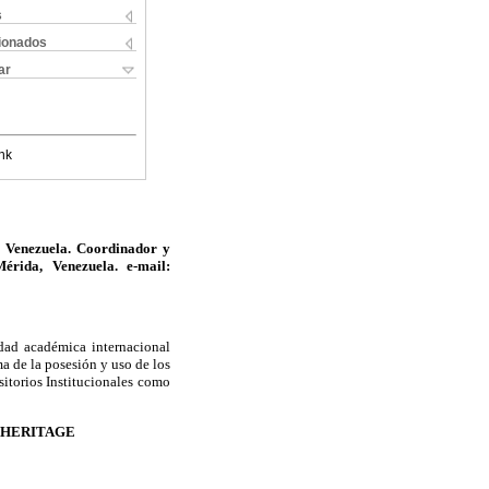
s
cionados
ar
nk
, Venezuela. Coordinador y
rida, Venezuela. e-mail:
dad académica internacional
ma de la posesión y uso de los
sitorios Institucionales como
 HERITAGE