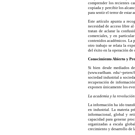
comprender los recientes ca
copiada y percibir los alcan
para sentir el terror de estar
Este artículo apunta a reco
necesidad de acceso libre al 
tratan de aclarar la confus
comerciales, y en particula
contenidos académicos. La pr
otro trabajo se relata la ex
del éxito en la operación de 
Conocimiento Abierto y Pre
Si bien desde mediados de 
(www.earlham. edu/~peters/f
sociedad industrial a socied
recuperación de información
exponen únicamente los event
La academia y la revolución
La información ha ido trans
en industrial. La materia p
informacional, global y re
capacidad para generar proc
organizadas a escala globa
crecimiento y desarrollo de 