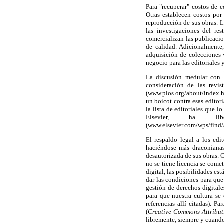
Para "recuperar" costos de e
Otras establecen costos por 
reproducción de sus obras. L
las investigaciones del r
comercializan las publicacio
de calidad. Adicionalmente
adquisición de colecciones 
negocio para las editoriales
La discusión medular con l
consideración de las revi
(www.plos.org/about/index.h
un boicot contra esas editor
la lista de editoriales que 
Elsevier, ha li
(www.elsevier.com/wps/fin
El respaldo legal a los ed
haciéndose más draconianas,
desautorizada de sus obras. C
no se tiene licencia se comet
digital, las posibilidades es
dar las condiciones para que
gestión de derechos digitale
para que nuestra cultura se
referencias allí citadas). P
(
Creative Commons Attribut
libremente, siempre y cuando 