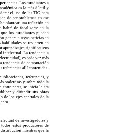
periencias. Los estudiantes a
académica es la más dúctil y
derar el uso de las TIC para
ejan de ser problemas en ese
ebe plantear una reflexión en
 habrá de focalizarse en la
 que los estudiantes puedan
ión genera nuevas pericias en
 habilidades se revierten en
r aprendizajes significativos
d intelectual. La tendencia a
electricidad), es cada vez más
ta tendencia de computación
 referencias allí contenidas.
ublicaciones, referencias, y
ás poderosas y, sobre todo la
entre pares, se inicia la era
blicar y difundir sus obras
o de los ejes centrales de la
iento.
electual de investigadores y
i todos estos productores de
 distribución mientras que la