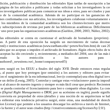
dición, publicación y distribución las editoriales fijan tarifas de suscripción a la
página de los artículos a publicarse y todas solicitan a los investigadores la c
os investigadores publican para comunicar sus ideas a otros, para ser citados y par
esto de la comunidad académica. Además de no participar en las ganancias de
nes conformadas con sus artículos, los investigadores colaboran voluntariamente en
, los miembros de la comunidad académica son los clientes-lectores que motivan
y subscripciones de revistas por parte de las bibliotecas académicas. Difícilment
 y uno peor para las organizaciones académicas (Guédon, 2000, 2003; Núñez, 2002).
as editoriales se centra en cuestionar el archivado de borradores (
preprints
)
stas. A partir de esta oposición ha surgido un movimiento de varias decenas
tml) e instituciones académicas (www.earlham.edu/~peters/fos/lists.htm) de casi 
iales que no aceptan o impiden el archivado de borradores. Algún efecto hubo de 
lo aceptan ha ido creciendo y, recientemente, a mediados del 2004, uno de las más i
berado la restricción a los autores para arc
d/authored\_newsitem.cws\_home/companynews05)
itores surgió en los EEUU a finales del siglo XVII. Desde entonces estas regul
 al punto que hoy protegen (por omisión) a los autores y editores para evitar 
on el surgimiento de la era informacional, leer (o contemplar) una obra digital invol
e un delito (Lessig, 2005). Controlar y castigar estas «violaciones» parecía imposi
tán al alcance de nuestro ingenio y siempre es más fácil crear que predecir. Recien
 se pueda controlar el licenciamiento para leer o compartir obras digitales. La con
s (
Digital Right Managements
o DRM, por su acrónimo en inglés), puede signifi
 convierta en propiedad de otros (detalles y una noción de su arquitectura se hal
ara enfrentar esta tendencia privativa surgió, entre otras, una modalidad de derec
ion License
) que permite a los usuarios descargar los archivos a través de Internet,
la fuente y el autor sean citados (http://creativecommons.org/licenses/by/2.0/).