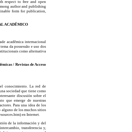
th respect to free and open
 among author and publishing
inable form for publication,
UAL ACADÊMICO
ade acadêmica internacional
o tema da possessão e uso dos
stitucionais como alternativa
démicas / Revistas de Acceso
del conocimiento. La red de
 una sociedad que tiene como
teresante discusión sobre el
nto que emerge de nuestras
actores. Para una idea de los
 o alguno de los muchos sitios
sources.htm) en Internet.
stión de la información y del
ntercambio, transferencia y,