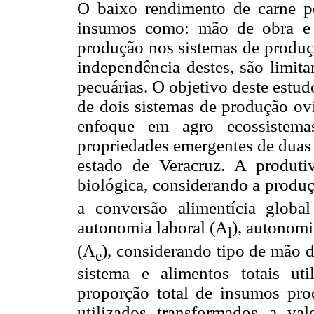
O baixo rendimento de carne p
insumos como: mão de obra e 
produção nos sistemas de produç
independência destes, são limita
pecuárias. O objetivo deste estud
de dois sistemas de produção ov
enfoque em agro ecossistema
propriedades emergentes de duas 
estado de Veracruz. A produti
biológica, considerando a produç
a conversão alimentícia glob
autonomia laboral (A
), autonomi
l
(A
), considerando tipo de mão d
e
sistema e alimentos totais uti
proporção total de insumos pro
utilizados transformados a val