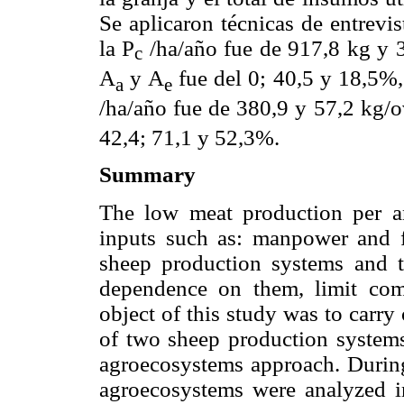
Se aplicaron técnicas de entrevis
la P
/ha/año fue de 917,8 kg y 
c
A
y A
fue del 0; 40,5 y 18,5%,
a
e
/ha/año fue de 380,9 y 57,2 kg/o
42,4; 71,1 y 52,3%.
Summary
The low meat production per a
inputs such as: manpower and f
sheep production systems and 
dependence on them, limit comp
object of this study was to carr
of two sheep production systems
agroecosystems approach. During
agroecosystems were analyzed in