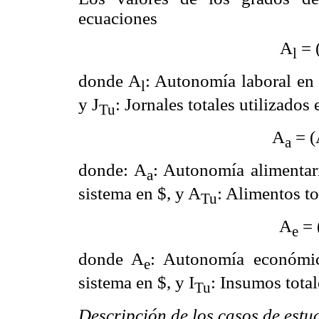
ecuaciones
A
=
l
donde A
: Autonomía laboral en
l
y J
: Jornales totales utilizados 
Tu
A
=
(
a
donde: A
: Autonomía alimentar
a
sistema en $, y A
: Alimentos to
Tu
A
= 
e
donde A
: Autonomía económi
e
sistema en $, y I
: Insumos total
Tu
Descripción de los casos de estu