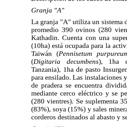
Granja "A"
La granja "A" utiliza un sistema
promedio 390 ovinos (280 vient
Kathadin. Cuenta con una super
(10ha) está ocupada para la acti
Taiwán (
Pennisetum purpureu
(
Digitaria decumbens
), 1ha 
Tanzania), 1ha de pasto Insurgen
para ensilado. Las instalaciones
de pradera se encuentra dividi
mediante cerco eléctrico y se p
(280 vientres). Se suplementa 35
(83%), soya (15%) y sales minera
corderos destinados al abasto y s