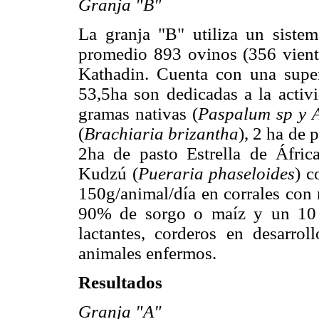
Granja "B"
La granja "B" utiliza un siste
promedio 893 ovinos (356 vientr
Kathadin. Cuenta con una super
53,5ha son dedicadas a la activ
gramas nativas (
Paspalum sp y 
(
Brachiaria brizantha
), 2 ha de 
2ha de pasto Estrella de Áfric
Kudzú (
Pueraria phaseloides
) c
150g/animal/día en corrales con 
90% de sorgo o maíz y un 10 
lactantes, corderos en desarrol
animales enfermos.
Resultados
Granja "A"