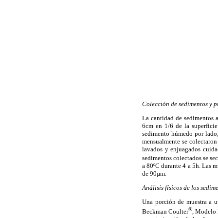
Colección de sedimentos y p
La cantidad de sedimentos a
6cm en 1/6 de la superfici
sedimento húmedo por lado; 
mensualmente se colectaron 2
lavados y enjuagados cuid
sedimentos colectados se sec
a 80ºC durante 4 a 5h. Las m
de 90µm.
Análisis físicos de los sedim
Una porción de muestra a ut
®
Beckman Coulter
, Modelo 