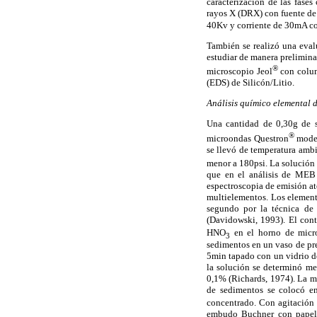
caracterización de las fases
rayos X (DRX) con fuente d
40Kv y corriente de 30mA co
También se realizó una eval
estudiar de manera prelimina
®
microscopio Jeol
con colum
(EDS) de Silicón/Litio.
Análisis químico elemental d
Una cantidad de 0,30g de 
®
microondas Questron
model
se llevó de temperatura amb
menor a 180psi. La solución 
que en el análisis de MEB 
espectroscopia de emisión a
multielementos. Los element
segundo por la técnica de
(Davidowski, 1993). El con
HNO
en el horno de micro
3
sedimentos en un vaso de pre
5min tapado con un vidrio de 
la solución se determinó me
0,1% (Richards, 1974). La m
de sedimentos se colocó e
concentrado. Con agitación 
embudo Buchner con papel f