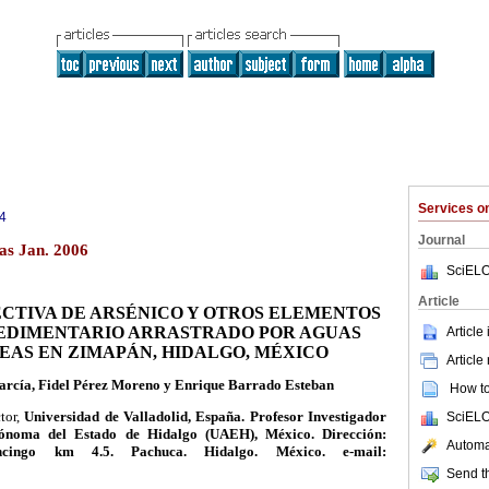
Services 
4
Journal
as Jan. 2006
SciELO
Article
ECTIVA DE ARSÉNICO Y OTROS ELEMENTOS
SEDIMENTARIO ARRASTRADO POR AGUAS
Article
AS EN ZIMAPÁN, HIDALGO, MÉXICO
Article
arcía, Fidel Pérez Moreno y Enrique Barrado Esteban
How to 
ctor,
Universidad de Valladolid, España. Profesor Investigador
SciELO
tónoma del Estado de Hidalgo (UAEH), México. Dirección:
Automat
ancingo km 4.5. Pachuca. Hidalgo. México. e-mail:
Send th