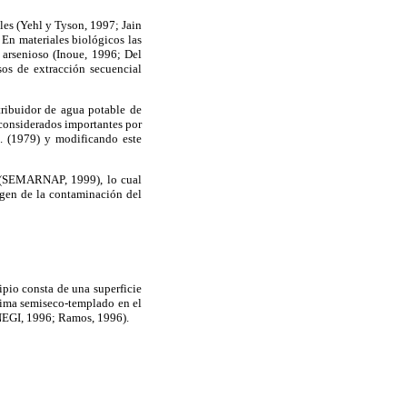
les (Yehl y Tyson, 1997; Jain
 En materiales biológicos las
 arsenioso (Inoue, 1996; Del
sos de extracción secuencial
tribuidor de agua potable de
 considerados importantes por
l
. (1979) y modificando este
As (SEMARNAP, 1999), lo cual
igen de la contaminación del
ipio consta de una superficie
lima semiseco-templado en el
NEGI, 1996; Ramos, 1996).