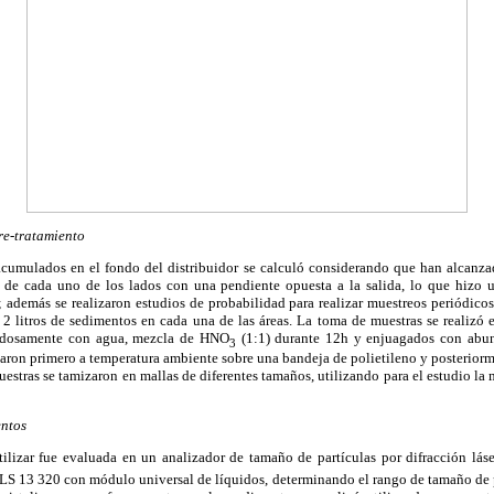
re-tratamiento
cumulados en el fondo del distribuidor se calculó considerando que han alcanz
e de cada uno de los lados con una pendiente opuesta a la salida, lo que hizo 
además se realizaron estudios de probabilidad para realizar muestreos periódic
 litros de sedimentos en cada una de las áreas. La toma de muestras se realizó e
adosamente con agua, mezcla de HNO
(1:1) durante 12h y enjuagados con abun
3
aron primero a temperatura ambiente sobre una bandeja de polietileno y posteriorm
uestras se tamizaron en mallas de diferentes tamaños, utilizando para el estudio la 
entos
ilizar fue evaluada en un analizador de tamaño de partículas por difracción lás
LS 13 320 con módulo universal de líquidos, determinando el rango de tamaño de p