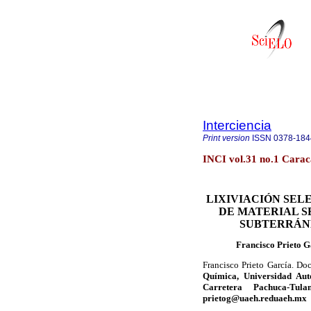
Interciencia
Print version
ISSN
0378-184
INCI vol.31 no.1 Carac
LIXIVIACIÓN SEL
DE MATERIAL 
SUBTERRÁNE
Francisco Prieto G
Francisco Prieto García. Do
Química, Universidad Au
Carretera Pachuca-Tul
prietog@uaeh.reduaeh.mx