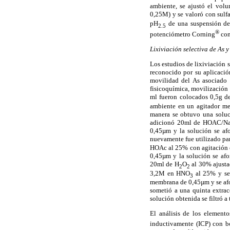
ambiente, se ajustó el volu
0,25M) y se valoró con sulf
pH
de una suspensión de
2.5
®
potenciómetro Corning
con
Lixiviación selectiva de As y
Los estudios de lixiviación 
reconocido por su aplicació
movilidad del As asociado a
fisicoquímica, movilización 
ml fueron colocados 0,5g d
ambiente en un agitador me
manera se obtuvo una soluci
adicionó 20ml de HOAC/NaOA
0,45µm y la solución se afo
nuevamente fue utilizado par
HOAc al 25% con agitación c
0,45µm y la solución se afo
20ml de H
O
al 30% ajusta
2
2
3,2M en HNO
al 25% y se 
3
membrana de 0,45µm y se afor
sometió a una quinta extra
solución obtenida se filtró 
El análisis de los elemento
inductivamente (ICP) con b