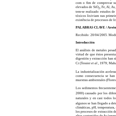
com o fim de comprovar sua
elevados de SiO
, Fe, Al, A
2
tem-se realizado estudos d
tóxicos lixiviam nas primei
existência de processos de l
PALABRAS CLAVE / Arsénico
Recibido: 20/04/2005. Modi
Introducción
El análisis de metales pesa
virtud de que éstos present
digestión y extracción han 
Cr (Tessier
et al
., 1979; Ma
La industrialización aceler
como consecuencia se han d
muestras ambientales (Flore
Los sedimentos frecuentemen
2000) causado por los difer
naturales y en casi todos l
algunos se han llegado a det
climáticas, pH, temperatura,
los procesos de extracción d
altos contenidos de As (arsen