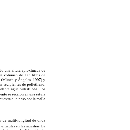
ado una altura aproximada de
un volumen de 225 litros de
os (Münch y Ángeles, 1997) y
n recipientes de polietileno,
dante agua bidestilada. Los
ente se secaron en una estufa
muestra que pasó por la malla
er de multi-longitud de onda
artículas en las muestras. La