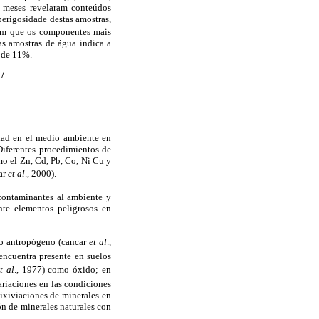
0 meses revelaram conteúdos
perigosidade destas amostras,
ram que os componentes mais
as amostras de água indica a
s de 11%.
/
idad en el medio ambiente en
Diferentes procedimientos de
o el Zn, Cd, Pb, Co, Ni Cu y
car
et al
., 2000).
 contaminantes al ambiente y
nte elementos peligrosos en
o antropógeno (cancar
et al
.,
encuentra presente en suelos
t al
., 1977) como óxido; en
ariaciones en las condiciones
lixiviaciones de minerales en
ón de minerales naturales con