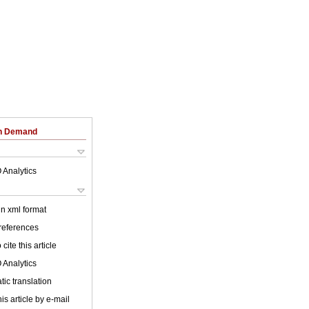
on Demand
 Analytics
 in xml format
 references
cite this article
 Analytics
ic translation
is article by e-mail