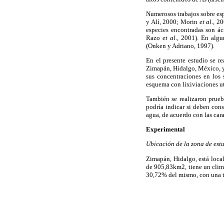
Numerosos trabajos sobre esp
y Alí, 2000; Morin
et al
., 2
especies encontradas son ác
Razo
et al
., 2001). En algu
(Onken y Adriano, 1997).
En el presente estudio se r
Zimapán, Hidalgo, México, y 
sus concentraciones en los
esquema con lixiviaciones u
También se realizaron prueb
podría indicar si deben con
agua, de acuerdo con las cara
Experimental
Ubicación de la zona de est
Zimapán, Hidalgo, está local
de 905,83km2, tiene un clim
30,72% del mismo, con una t