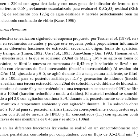
men a 250ml con agua destilada y con unas gotas de indicador de ferroina (orto
ato ferroso 0,5N previamente estandarizado para evaluar el K
Cr
O
residual (Rich
2
2
7
 5g de sedimento con 12,5g de agua destilada y hervida perfectamente bien m
 electrodo combinado de vidrio (Kane, 1996).
 otros elementos
selectiva se realizaron siguiendo el esquema propuesto por Tessier
et al
. (1979), en
n en sedimentos naturales y porque este esquema podría proporcionar informació
 las diferentes fracciones de extracción secuencial, origen, forma de aparición
y transporte (Hirner, 1992; Ure
et al
., 1993; Xiao-Quan y Bin, 1993; Thomas,
et al
e muestra seca, a la que se adicionó 20,0ml de MgCl
1M y se agitó en forma co
2
cánico; se filtró la muestra en membrana de 0,45µm y la solución se llevó a u
ón con elementos de fácil intercambio (fracción intercambiable). Al residuo obt
c 1M, ajustada a pH 5, se agitó durante 5h a temperatura ambiente, se filtr
ró a 100ml para su posterior análisis por ICP y generación de hidruros (fracció
a realizar una tercera extracción con 20ml de solución de clorhidrato de hidroxil
ontinua durante 6h y manteniéndolo a una temperatura constante de 96ºC; se filt
ró a 100ml (fracción reducible o unida a óxidos). El material residual se sometió
do a pH 2,0 con agitación continua 85ºC durante 5h; posteriormente se le adicio
mantuvo a temperatura ambiente y con agitación durante 1h. La solución obteni
ó a 100 ml para su posterior análisis (fracción correspondiente a compuestos orgáni
cción con 20ml de mezcla de HNO3 y HF concentrados (1:1) con agitación cont
a través de una membrana de 0.45µm y se aforó a 100ml.
s en las diferentes fracciones lixiviadas se realizó en un espectrofotómetro s
-1
omba peristáltica controlada por computadora, con un flujo de 0,5-2,0ml·min
y