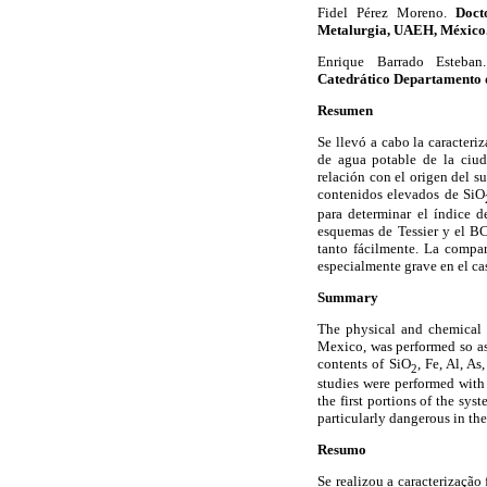
Fidel Pérez Moreno.
Doct
Metalurgia, UAEH, México
Enrique Barrado Esteba
Catedrático Departamento d
Resumen
Se llevó a cabo la caracteri
de agua potable de la ciu
relación con el origen del su
contenidos elevados de SiO
para determinar el índice d
esquemas de Tessier y el BC
tanto fácilmente. La compar
especialmente grave en el cas
Summary
The physical and chemical c
Mexico, was performed so as 
contents of SiO
, Fe, Al, A
2
studies were performed with
the first portions of the sys
particularly dangerous in the
Resumo
Se realizou a caracterização