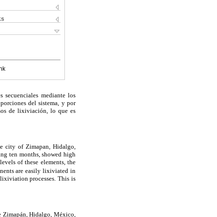
ks
nk
es secuenciales mediante los
porciones del sistema, y por
os de lixiviación, lo que es
he city of Zimapan, Hidalgo,
uring ten months, showed high
levels of these elements, the
nts are easily lixiviated in
lixiviation processes. This is
 de Zimapán, Hidalgo, México,