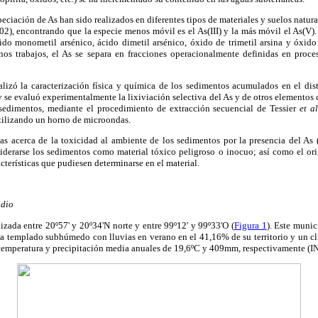
eciación de As han sido realizados en diferentes tipos de materiales y suelos natura
002), encontrando que la especie menos móvil es el As(III) y la más móvil el As(V).
ido monometil arsénico, ácido dimetil arsénico, óxido de trimetil arsina y óxido
nos trabajos, el As se separa en fracciones operacionalmente definidas en proce
ealizó la caracterización física y química de los sedimentos acumulados en el dis
se evaluó experimentalmente la lixiviación selectiva del As y de otros elementos
 sedimentos, mediante el procedimiento de extracción secuencial de Tessier
et a
tilizando un horno de microondas.
as acerca de la toxicidad al ambiente de los sedimentos por la presencia del 
siderarse los sedimentos como material tóxico peligroso o inocuo; así como el or
cterísticas que pudiesen determinarse en el material.
udio
izada entre 20º57' y 20º34'N norte y entre 99º12' y 99º33'O (
Figura 1
). Este munic
a templado subhúmedo con lluvias en verano en el 41,16% de su territorio y un c
emperatura y precipitación media anuales de 19,6ºC y 409mm, respectivamente (I