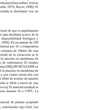
fenantrolina-sulfato ferroso
ards, 1974; Reyes, 1996). El
ezclada se determinó con un
 virtud de que es ampliamente
n más detallada acerca de la
, disponibilidad biológica y
., 1994). En un matraz de 250
ntinua por 1h a temperatura
n volumen de 100ml. De esta
enido de la extracción se le
ó la muestra en membrana de
n de carbonatos). El residuo
amina (NH
OH·HCl) 0,04M en
2
ró la muestra en membrana de
 a una cuarta extracción con
nó 20ml de acetato de amonio
da se filtró a través de una
cos). El material residual se
inua durante 1h a 110ºC. La
ecuencial de plasma acoplado
 nebulizador tipo Grid. Las