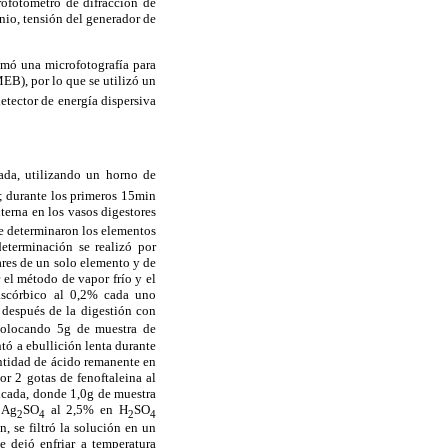
trofotómetro de difracción de
anio, tensión del generador de
omó una microfotografía para
EB), por lo que se utilizó un
tector de energía dispersiva
da, utilizando un horno de
 durante los primeros 15min
erna en los vasos digestores
e determinaron los elementos
eterminación se realizó por
res de un solo elemento y de
el método de vapor frío y el
ascórbico al 0,2% cada uno
 después de la digestión con
 colocando 5g de muestra de
tó a ebullición lenta durante
cantidad de ácido remanente en
r 2 gotas de fenoftaleina al
icada, donde 1,0g de muestra
 Ag
SO
al 2,5% en H
SO
2
4
2
4
 se filtró la solución en un
 dejó enfriar a temperatura