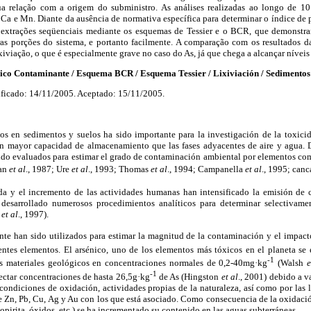
 relação com a origem do subministro. As análises realizadas ao longo de 1
s, Ca e Mn. Diante da ausência de normativa específica para determinar o índice de 
e extrações seqüenciais mediante os esquemas de Tessier e o BCR, que demonst
ras porções do sistema, e portanto facilmente. A comparação com os resultados d
ixiviação, o que é especialmente grave no caso do As, já que chega a alcançar nívei
 Contaminante / Esquema BCR / Esquema Tessier / Lixiviación / Sedimentos 
ficado: 14/11/2005. Aceptado: 15/11/2005.
dos en sedimentos y suelos ha sido importante para la investigación de la toxic
an mayor capacidad de almacenamiento que las fases adyacentes de aire y agua. 
sido evaluados para estimar el grado de contaminación ambiental por elementos com
han
et al
., 1987; Ure
et al
., 1993; Thomas
et al
., 1994; Campanella
et al
., 1995; can
ada y el incremento de las actividades humanas han intensificado la emisión de
esarrollado numerosos procedimientos analíticos para determinar selectivame
s
et al
., 1997).
te han sido utilizados para estimar la magnitud de la contaminación y el impact
entes elementos. El arsénico, uno de los elementos más tóxicos en el planeta se 
-1
os materiales geológicos en concentraciones normales de 0,2-40mg·kg
(Walsh
e
-1
ectar concentraciones de hasta 26,5g·kg
de As (Hingston
et al
., 2001) debido a v
 condiciones de oxidación, actividades propias de la naturaleza, así como por las 
e Zn, Pb, Cu, Ag y Au con los que está asociado. Como consecuencia de la oxidaci
opirita, óxidos, etc.) se ha incrementado su contenido en las aguas subterráneas.