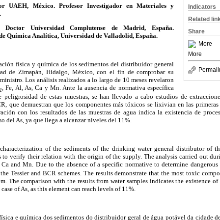
or UAEH, México. Profesor Investigador en Materiales y
Indicators
.
Related lin
n.
Doctor Universidad Complutense de Madrid, España.
Share
e Química Analítica, Universidad de Valladolid, España.
More
More
zación física y química de los sedimentos del distribuidor general
Permali
dad de Zimapán, Hidalgo, México, con el fin de comprobar su
ministro. Los análisis realizados a lo largo de 10 meses revelaron
, Fe, Al, As, Ca y Mn. Ante la ausencia de normativa específica
2
e peligrosidad de estas muestras, se han llevado a cabo estudios de extraccion
R, que demuestran que los componentes más tóxicos se lixivian en las primeras 
ación con los resultados de las muestras de agua indica la existencia de proces
o del As, ya que llega a alcanzar niveles del 11%.
haracterization of the sediments of the drinking water general distributor of t
to verify their relation with the origin of the supply. The analysis carried out d
s, Ca and Mn. Due to the absence of a specific normative to determine dangerous 
 the Tessier and BCR schemes. The results demonstrate that the most toxic compone
tem. The comparison with the results from water samples indicates the existence of 
 case of As, as this element can reach levels of 11%.
 física e química dos sedimentos do distribuidor geral de água potável da cidade