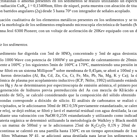
 cristalinas o amorfas presentes en los sedimentos se realizó utilizando un espec
e radiación CuK
,
l
= 0,15406nm, filtro de níquel, porta muestra con aleación de tit
a
n barridos angulares (2
q
) desde 5 hasta 70º con integrador de señales acoplado.
uación cualitativa de los elementos metálicos presentes en los sedimentos y se t
r la morfología de los sedimentos empleando microscopía electrónica de barrido (M
na Jeol 6300 Pioneer, con un voltaje de aceleración de 20Kev equipado con un de
e los sedimentos.
sedimento fue digerida con 5ml de HNO
concentrado y 5ml de agua desioniza
3
o 1000 Wave con potencia de 1000W y un gradiente de calentamiento de 20min;
iente a 160ºC y los siguientes 5min de 160ºC a 170ºC, manteniendo una presión int
®
se filtró en un sistema Millipore
sobre membrana de 0,45µm, se aforó a 100ml y s
fueron detectados (Al, Ba, Cd, Zn, Cu, Cr, Fe, Mn, Pb, Na, Mg, K y Ca); la d
tómica de plasma por acoplamiento inductivo (ICP; Nölte, 1992) utilizando estánda
os Hg y As se determinaron por espectroscopia de emisión atómica, el primero por 
 generación de hidruros previa prerreducción del As con mezcla de KI/ácido 
tenido de SiO
. se calculó considerando que la composición del sólido obtenido
2
ondas corresponde a dióxido de silicio. El análisis de carbonatos se realizó
cipitados, se le adicionaron 50ml de HCl 0,5N previamente estandarizado, se calen
reloj, se dejó enfriar, se filtró y lavó el material residual con agua destilada; la 
diante una valoración con NaOH 0,25N estandarizado y utilizando como indicado
ateria orgánica se determinó utilizando la metodología de Walkley y Black modif
n un matraz de 500ml y se le adicionaron 25ml de K
Cr
O
0,1N y 20ml de
2
2
7
continua se calentó en una parrilla hasta 150ºC en un tiempo aproximado de 1min,
iltro Whatman Nº 41, se adicionó agua destilada para lavar los sedimentos, se