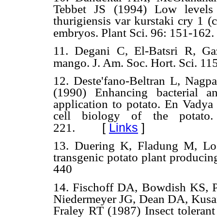
Tebbet JS (1994) Low levels 
thurigiensis var kurstaki cry 1 
embryos. Plant Sci. 96: 151-162.
11. Degani C, El-Batsri R, G
mango. J. Am. Soc. Hort. Sci. 11
12. Deste'fano-Beltran L, Nagp
(1990) Enhancing bacterial an
application to potato. En Vady
cell biology of the potato
[
Links
]
221.
13. Duering K, Fladung M, Loer
transgenic potato plant producin
440
14. Fischoff DA, Bowdish KS, 
Niedermeyer JG, Dean DA, Kusa
Fraley RT (1987) Insect tolerant