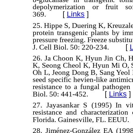
depolymerization or fruit s
[
Links
]
369.
25. Hippe S, Duering K, Kreuzaler
protein transgenic plants by i
pressure freezing. Freeze substi
[
J. Cell Biol. 50: 220-234.
26. Ja Choon K, Hyun Jin Ch, 
K, Seong Cheol K, Hyun Mi O, S
Oh L, Jeong Dong B, Sang Yeol 
seed specific hevien-like antimic
resistance to a fungal pathogen 
[
Links
]
Biol. 50: 441-452.
27. Jayasankar S (1995) In vi
resistance and characterization 
Florida. Gainesville, FL. EEUU.
28. Jiménez-González EA (1998)