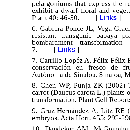
pelargoniums that express the 
exhibit a dwarf floral and veget
[
Links
]
Plant 40: 46-50.
6. Cabrera-Ponce JL, Vega Gracia
resistant transgenic papaya pl
bombardment transformation
[
Links
]
7.
7. Carrillo-Lopéz A, Félix-Félix
conservación en fresco de fr
Autónoma de Sinaloa. Sinaloa, M
8. Chen WP, Punja ZK (2002) Tr
carrot (Daucus carota L.) plants
transformation. Plant Cell Repor
9. Cruz-Hernández A, Litz RE 
embryos. Acta Hort. 455: 292-29
10. Dandekar AM, McGranaham