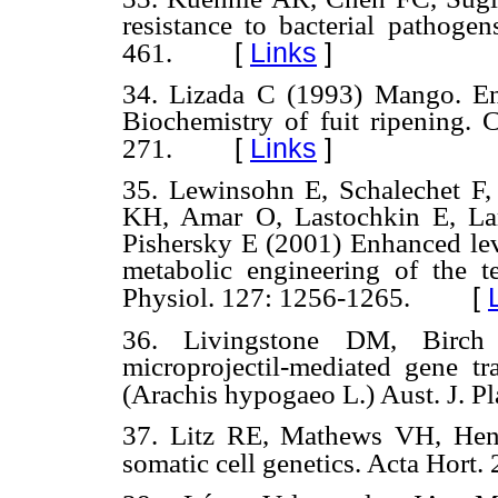
resistance to bacterial pathoge
[
Links
]
461.
34. Lizada C (1993) Mango. En
Biochemistry of fuit ripening.
[
Links
]
271.
35. Lewinsohn E, Schalechet F
KH, Amar O, Lastochkin E, La
Pishersky E (2001) Enhanced le
metabolic engineering of the t
[
Physiol. 127: 1256-1265.
36. Livingstone DM, Birch
microprojectil-mediated gene tr
(Arachis hypogaeo L.) Aust. J. Pl
37. Litz RE, Mathews VH, Hen
somatic cell genetics. Acta Hort.