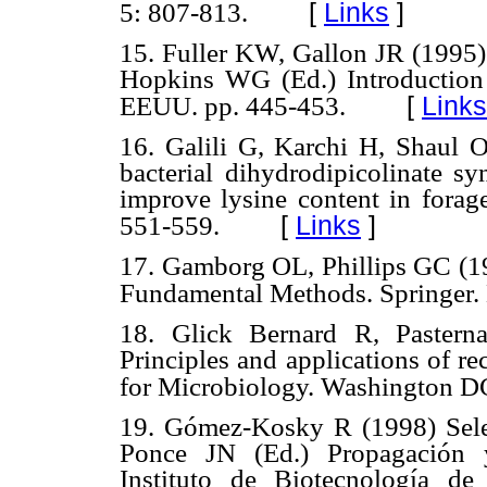
[
Links
]
5: 807-813.
15. Fuller KW, Gallon JR (1995)
Hopkins WG (Ed.) Introduction 
[
Links
EEUU. pp. 445-453.
16. Galili G, Karchi H, Shaul 
bacterial dihydrodipicolinate sy
improve lysine content in forage
[
Links
]
551-559.
17. Gamborg OL, Phillips GC (19
Fundamental Methods. Springer. 
18. Glick Bernard R, Pastern
Principles and applications of 
for Microbiology. Washington D
19. Gómez-Kosky R (1998) Selec
Ponce JN (Ed.) Propagación y
Instituto de Biotecnología de