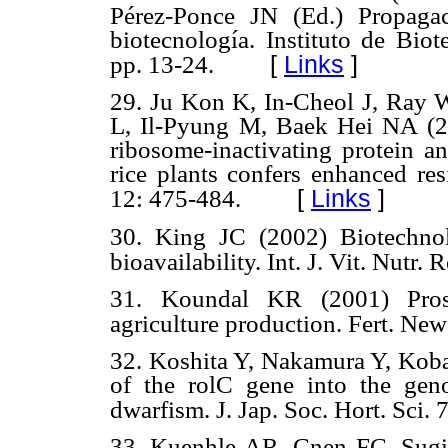
Pérez-Ponce JN (Ed.) Propaga
biotecnología. Instituto de Biot
[
Links
]
pp. 13-24.
29. Ju Kon K, In-Cheol J, Ray
L, Il-Pyung M, Baek Hei NA (2
ribosome-inactivating protein an
rice plants confers enhanced res
[
Links
]
12: 475-484.
30. King JC (2002) Biotechnol
bioavailability. Int. J. Vit. Nutr. 
31. Koundal KR (2001) Prosp
agriculture production. Fert. New
32. Koshita Y, Nakamura Y, Koba
of the rolC gene into the ge
dwarfism. J. Jap. Soc. Hort. Sci. 
33. Kuenhle AR, Cnen FC, Sugii