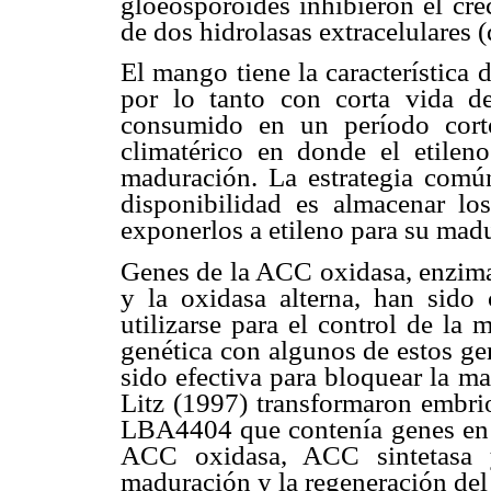
gloeosporoides inhibieron el cre
de dos hidrolasas extracelulares (
El mango tiene la característica
por lo tanto con corta vida d
consumido en un período cort
climatérico en donde el etilen
maduración. La estrategia comú
disponibilidad es almacenar lo
exponerlos a etileno para su mad
Genes de la ACC oxidasa, enzima 
y la oxidasa alterna, han sid
utilizarse para el control de la
genética con algunos de estos ge
sido efectiva para bloquear la m
Litz (1997) transformaron embr
LBA4404 que contenía genes en a
ACC oxidasa, ACC sintetasa y
maduración y la regeneración del 