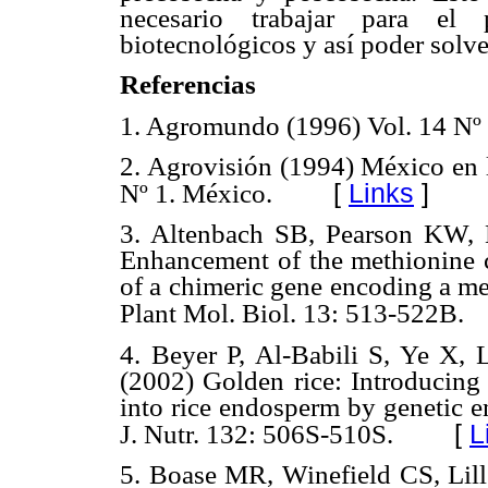
necesario trabajar para el 
biotecnológicos y así poder solv
Referencias
1. Agromundo (1996) Vol. 14 Nº 
2. Agrovisión (1994) México en 
[
Links
]
Nº 1. México.
3. Altenbach SB, Pearson KW,
Enhancement of the methionine c
of a chimeric gene encoding a met
Plant Mol. Biol. 13: 513-522B.
4. Beyer P, Al-Babili S, Ye X, 
(2002) Golden rice: Introducing 
into rice endosperm by genetic e
[
L
J. Nutr. 132: 506S-510S.
5. Boase MR, Winefield CS, Lill