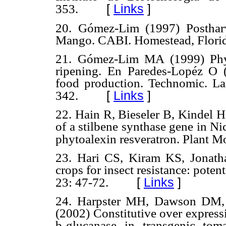
[
Links
]
353.
20. Gómez-Lim (1997) Posthar
Mango. CABI. Homestead, Florid
21. Gómez-Lim MA (1999) Phys
ripening. En Paredes-Lopéz O (
food production. Technomic. La
[
Links
]
342.
22. Hain R, Bieseler B, Kindel H
of a stilbene synthase gene in Ni
phytoalexin resveratron. Plant Mo
23. Hari CS, Kiram KS, Jonath
crops for insect resistance: potent
[
Links
]
23: 47-72.
24. Harpster MH, Dawson DM,
(2002) Constitutive over express
b-glucanase in transgenic tom