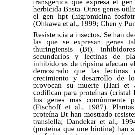
transgénica que expresa el gen 
herbicida Basta. Otros genes util
el gen hpt (higromicina fosfot
(Ohkawa et al., 1999; Chen y Pun
Resistencia a insectos. Se han des
las que se expresan genes ta
thuringiensis (Bt), inhibidor
secundarios y lectinas de pl
inhibidores de tripsina afectan e
demostrado que las lectinas 
crecimiento y desarrollo de l
provocan su muerte (Hari et a
codifican para proteínas (cristal
los genes mas comúnmente pro
(Fischoff et al., 1987). Plant
proteína Bt han mostrado resist
transiella; Dandekar et al., 19
(proteína que une biotina) han 