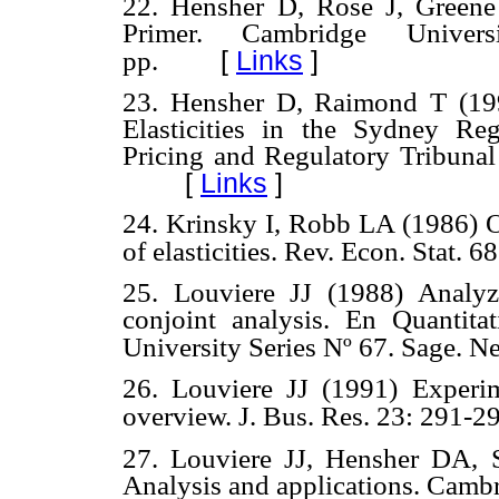
22. Hensher D, Rose J, Green
Primer. Cambridge Univer
[
Links
]
pp.
23. Hensher D, Raimond T (199
Elasticities in the Sydney Re
Pricing and Regulatory Tribunal
[
Links
]
24. Krinsky I, Robb LA (1986) On
of elasticities. Rev. Econ. Stat. 6
25. Louviere JJ (1988) Analyz
conjoint analysis. En Quantitat
University Series Nº 67. Sage. 
26. Louviere JJ (1991) Experim
overview. J. Bus. Res. 23: 291-2
27. Louviere JJ, Hensher DA, 
Analysis and applications. Camb