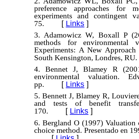
2. Adamowicz WL, Boxall PC, 
preference approaches for m
experiments and contingent v
[
Links
]
75.
3. Adamowicz W, Boxall P (200
methods for environmental v
Experiments: A New Approach t
South Kensington, Londres, RU.
4. Bennet J, Blamey R (2001
environmental valuation. 
[
Links
]
pp.
5. Bennett J, Blamey R, Louvier
and tests of benefit trans
[
Links
]
170.
6. Bergland O (1997) Valuation 
choice method. Presentado en 1
[
Links
]