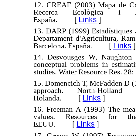
12. CREAF (2003) Mapa de Cob
Recerca Ecològica i Apl
[
Links
]
España.
13. DARP (1999) Estadístiques a
Departament d'Agricultura, Rama
[
Links
]
Barcelona. España.
14. Desvousges W, Naughton M
conceptual problems in estimati
studies. Water Resource Res. 28:
15. Domencich T, McFadden D (1
approach. North-Holland 
[
Links
]
Holanda.
16. Freeman A (1993) The meas
values. Resources for th
[
Links
]
EEUU.
17. Greene W (1997) Economet