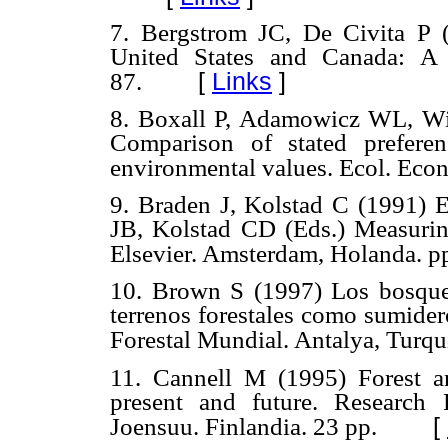
7. Bergstrom JC, De Civita P (
United States and Canada: A 
[
Links
]
87.
8. Boxall P, Adamowicz WL, Wil
Comparison of stated prefere
environmental values. Ecol. Econ
9. Braden J, Kolstad C (1991) 
JB, Kolstad CD (Eds.) Measurin
Elsevier. Amsterdam, Holanda. pp
10. Brown S (1997) Los bosques
terrenos forestales como sumide
Forestal Mundial. Antalya, Turqu
11. Cannell M (1995) Forest an
present and future. Research 
[
Joensuu. Finlandia. 23 pp.