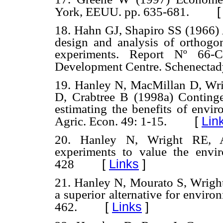
York, EEUU. pp. 635-681.
18. Hahn GJ, Shapiro SS (1966)
design and analysis of orthogo
experiments. Report Nº 66-C
Development Centre. Schenecta
19. Hanley N, MacMillan D, Wri
D, Crabtree B (1998a) Continge
estimating the benefits of envir
[
Lin
Agric. Econ. 49: 1-15.
20. Hanley N, Wright RE, 
experiments to value the envi
[
Links
]
428
21. Hanley N, Mourato S, Wrigh
a superior alternative for enviro
[
Links
]
462.