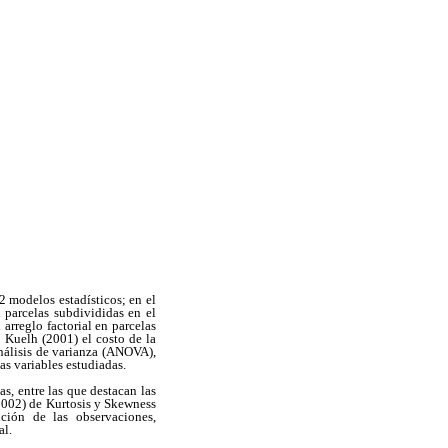
2 modelos estadísticos; en el
 parcelas subdivididas en el
arreglo factorial en parcelas
n Kuelh (2001) el costo de la
análisis de varianza (ANOVA),
as variables estudiadas.
as, entre las que destacan las
 2002) de Kurtosis y Skewness
ución de las observaciones,
al.