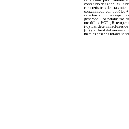
cada 3 días, para mantener 
contenido de O2 en las unida
características del tratamie
contaminado con petróleo + l
caracterización fisicoquímic
generado. Los parámetros fi
mesófilos, HCT, pH, temperat
(t6). Las determinaciones de 
(t3) y al final del ensayo (t
metales pesados totales se re