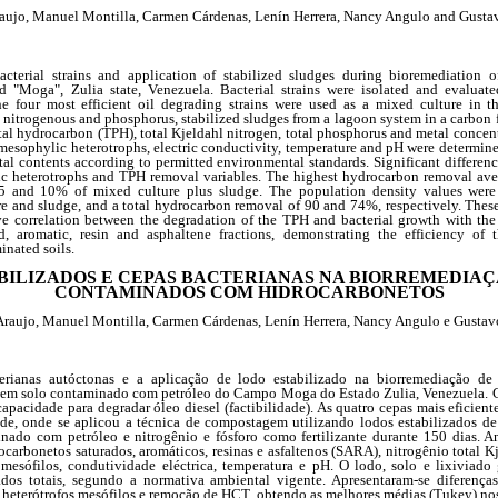
aujo, Manuel Montilla, Carmen Cárdenas, Lenín Herrera, Nancy Angulo and Gusta
acterial strains and application of stabilized sludges during bioremediation 
d "Moga", Zulia state, Venezuela. Bacterial strains were isolated and evaluated
The four most efficient oil degrading strains were used as a mixed culture in 
y nitrogenous and phosphorus, stabilized sludges from a lagoon system in a carbon
tal hydrocarbon (TPH), total Kjeldahl nitrogen, total phosphorus and metal concentr
, mesophylic heterotrophs, electric conductivity, temperature and pH were determined
al contents according to permitted environmental standards. Significant differen
ic heterotrophs and TPH removal variables. The highest hydrocarbon removal av
15 and 10% of mixed culture plus sludge. The population density values we
re and sludge, and a total hydrocarbon removal of 90 and 74%, respectively. Thes
ive correlation between the degradation of the TPH and bacterial growth with th
d, aromatic, resin and asphaltene fractions, demonstrating the efficiency of
inated soils.
BILIZADOS E CEPAS BACTERIANAS NA BIORREMEDIAÇ
CONTAMINADOS COM HIDROCARBONETOS
Araujo, Manuel Montilla, Carmen Cárdenas, Lenín Herrera, Nancy Angulo e Gustav
terianas autóctonas e a aplicação de lodo estabilizado na biorremediação 
 em solo contaminado com petróleo do Campo Moga do Estado Zulia, Venezuela. C
apacidade para degradar óleo diesel (factibilidade). As quatro cepas mais eficient
ade, onde se aplicou a técnica de compostagem utilizando lodos estabilizados d
nado com petróleo e nitrogênio e fósforo como fertilizante durante 150 dias. A
ocarbonetos saturados, aromáticos, resinas e asfaltenos (SARA), nitrogênio total Kj
s mesófilos, condutividade eléctrica, temperatura e pH. O lodo, solo e lixiviado
dos totais, segundo a normativa ambiental vigente. Apresentaram-se diferenças
is heterótrofos mesófilos e remoção de HCT, obtendo as melhores médias (Tukey) no