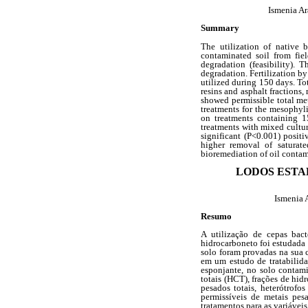
Ismenia Ar
Summary
The utilization of native b
contaminated soil from fiel
degradation (feasibility). 
degradation. Fertilization b
utilized during 150 days. To
resins and asphalt fractions
showed permissible total met
treatments for the mesophyl
on treatments containing 
treatments with mixed cultu
significant (P<0.001) posit
higher removal of saturate
bioremediation of oil contam
LODOS ESTA
Ismenia 
Resumo
A utilização de cepas bac
hidrocarboneto foi estudada
solo foram provadas na sua c
em um estudo de tratabilid
esponjante, no solo contami
totais (HCT), frações de hidr
pesados totais, heterótrofo
permissíveis de metais pesa
tratamentos para as variáve