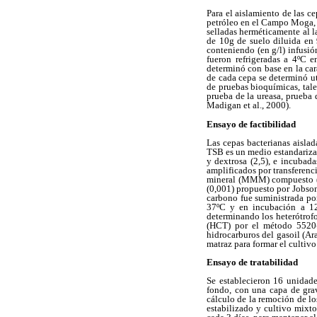
Para el aislamiento de las c
petróleo en el Campo Moga, 
selladas herméticamente al l
de 10g de suelo diluida en
conteniendo (en g/l) infusió
fueron refrigeradas a 4ºC e
determinó con base en la ca
de cada cepa se determinó ut
de pruebas bioquímicas, tales
prueba de la ureasa, prueba 
Madigan et al., 2000).
Ensayo de factibilidad
Las cepas bacterianas aisla
TSB es un medio estandarizad
y dextrosa (2,5), e incuba
amplificados por transferen
mineral (MMM) compuesto (
(0,001) propuesto por Jobson
carbono fue suministrada po
37ºC y en incubación a 120
determinando los heterótrofo
(HCT) por el método 5520-F
hidrocarburos del gasoil (Ar
matraz para formar el cultivo
Ensayo de tratabilidad
Se establecieron 16 unidade
fondo, con una capa de grav
cálculo de la remoción de lo
estabilizado y cultivo mixto