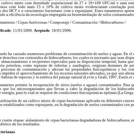
 cultivo misto com densidade populacional de 27 e 19×109 UFC/ml e uma r
entos com lodo mais 15 e 10% de cultivo misto evidenciaram correlação posit
o dos HCT e o crescimento bacteriano com o esponjante. Estes tratamentos apre
do a eficiência da tecnologia empregada na biorremediação de solos contaminado
atamiento / Cepas Autóctonas / Compostaje / Contaminación / Hidrocarburos /
ficado
: 11/01/2006.
Aceptado
: 16/01/2006.
undo ha causado numerosos problemas de contaminación de suelos y aguas. En el ca
e desechos con contenidos de hidrocarburos, los cuales es necesario que sean dispue
 almacenamiento o recipientes especiales para su disposición temporal, hasta que 
ria petrolera, como rupturas de tuberías y naufragios, originan derrames de pe
an procesos de contaminación y afectan las propiedades fisicoquímicas y los co
s impiden el aprovechamiento de los recursos naturales afectados, ya que son alter
hábitat de especies y la estética del paisaje natural (Levin y Gealt, 1997, Eweis et a
tamiento permite la recuperación de sitios (suelos o aguas) contaminados. Para qu
io que los microorganismos que llevan a cabo la degradación de los hidrocarbu
energía, para lo cual se requiere de condiciones fisicoquímicas óptimas (La Grega e
 utilización de un cultivo mixto de cepas bacterianas aplicado en diferentes conce
dos estabilizados como esponjante, en la degradación de suelos contaminados con pe
e cuatro etapas: aislamiento de cepas bacterianas degradadoras de hidrocarburos, e
adístico de los resultados.
cterianas