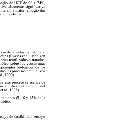
emoção de HCT de 90 e 74%,
iva altamente significativa
sentaram a maior remoção das
s com petróleo.
so de la industria petrolera,
stos (Eweiss et al., 1999) en
sean reutilizados o tratados.
tróleo sobre los ecosistemas
mponentes biológicos de los
ados los procesos productivos
l., 1999).
e este proceso se realice de
ros utilicen el carbono del
t al., 1996).
ntraciones (5, 10 y 15% de la
tróleo.
nsayo de factibilidad, ensayo