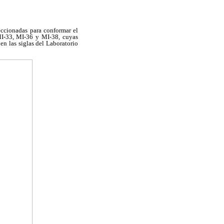
leccionadas para conformar el
MI-33, MI-36 y MI-38, cuyas
n las siglas del Laboratorio