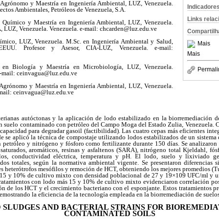
 Agrónomo y Maestría en Ingeniería Ambiental, LUZ, Venezuela.
Indicadore
ectos Ambientales, Petróleos de Venezuela, S.A.
Links rela
 Químico y Maestría en Ingeniería Ambiental, LUZ, Venezuela.
IA, LUZ, Venezuela. Venezuela. e-mail: chcarden@luz.edu.ve
Compartilh
uímico, LUZ, Venezuela. M.Sc. en Ingeniería Ambiental y Salud,
Mais
EEUU. Profesor y Asesor, CIA-LUZ, Venezuela. e-mail:
Mais
 en Biología y Maestría en Microbiología, LUZ, Venezuela.
Permali
e-mail: ceinvagua@luz.edu.ve
 Agrónomo y Maestría en Ingeniería Ambiental, LUZ, Venezuela.
-mail: ceinvagua@luz.edu.ve
terianas autóctonas y la aplicación de lodo estabilizado en la biorremediación
en suelo contaminado con petróleo del Campo Moga del Estado Zulia, Venezuela. Ce
capacidad para degradar gasoil (factibilidad). Las cuatro cepas más eficientes inte
de se aplicó la técnica de compostaje utilizando lodos estabilizados de un sistem
petróleo y nitrógeno y fósforo como fertilizante durante 150 días. Se analizaron
saturados, aromáticos, resinas y asfaltenos (SARA), nitrógeno total Kjeldahl, fós
filos, conductividad eléctrica, temperatura y pH. El lodo, suelo y lixiviado g
dos totales, según la normativa ambiental vigente. Se presentaron diferencias si
les heterótrofos mesófilos y remoción de HCT, obteniendo los mejores promedios (T
, 15 y 10% de cultivo mixto con densidad poblacional de 27 y 19×109 UFC/ml y 
ratamientos con lodo más 15 y 10% de cultivo mixto evidenciaron correlación posi
ón de los HCT y el crecimiento bacteriano con el esponjante. Estos tratamientos 
emostrando la eficiencia de la tecnología empleada en la biorremediación de suelo
D SLUDGES AND BACTERIAL STRAINS FOR BIOREMEDIAT
CONTAMINATED SOILS