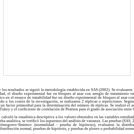
 de los resultados se siguió la metodología establecida en SAS (2002). Se evaluaron 
idad, el diseño experimental fue en bloques al azar con arreglo de tratamiento en
ico en el ensayo de tratabilidad fue un diseño experimental de bloques al azar con 
do a los costos de la investigación, se realizaron 2 réplicas o repeticiones. Segú
n factor primordial para la determinación del número de réplicas. Se realizó el 
ukey y el coeficiente de correlación de Pearson para el grado de asociación entre l
calculó la estadística descriptiva a los valores obtenidos en las variables estudiad
ba analítica, se verificó los supuestos del análisis de varianza. Las pruebas (SAS,
Kolmogorov-Smirnov (normalidad - prueba de hipótesis), evaluaron la distrib
 distribución normal, pruebas de hipótesis, y pruebas de ploteo o probabilidad norm