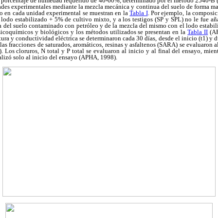
el porcentaje de humedad requerido de 40-60%, determinado por el método 2540-B
des experimentales mediante la mezcla mecánica y continua del suelo de forma man
nto en cada unidad experimental se muestran en la
Tabla I
. Por ejemplo, la compos
odo estabilizado + 5% de cultivo mixto, y a los testigos (SP y SPL) no le fue añ
a del suelo contaminado con petróleo y de la mezcla del mismo con el lodo estabil
sicoquímicos y biológicos y los métodos utilizados se presentan en la
Tabla II
(AP
ura y conductividad eléctrica se determinaron cada 30 días, desde el inicio (t1) y 
las fracciones de saturados, aromáticos, resinas y asfaltenos (SARA) se evaluaron al 
6). Los cloruros, N total y P total se evaluaron al inicio y al final del ensayo, mie
alizó solo al inicio del ensayo (APHA, 1998).