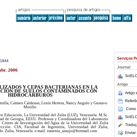
Serviços P
-1844
Journal
abr. 2006
SciELO
Artigo
LIZADOS Y CEPAS BACTERIANAS EN LA
CIÓN DE SUELOS CONTAMINADOS CON
Artigo
HIDROCARBUROS
Referên
tilla, Carmen Cárdenas, Lenín Herrera, Nancy Angulo y Gustavo
Morillo.
Como c
en Educación, La Universidad del Zulia (LUZ), Venezuela. M.Sc.
SciELO
dad de Georgia, EEUU. Profesora y Coordinadora del Laboratorio
, Centro de Investigación del Agua de la Universidad del Zulia
Traduç
ección: CIA, Facultad de Ingeniería, Universidad del Zulia,
o. Zulia, Venezuela. e-mail: ismenia_araujo@hotmail.com
Enviar 