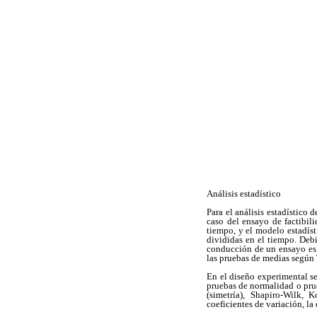
Análisis estadístico
Para el análisis estadístico
caso del ensayo de factibil
tiempo, y el modelo estadíst
divididas en el tiempo. Debi
conducción de un ensayo es u
las pruebas de medias según T
En el diseño experimental se 
pruebas de normalidad o prue
(simetría), Shapiro-Wilk, 
coeficientes de variación, la