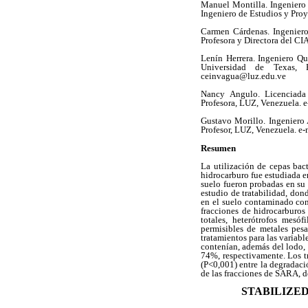
Manuel Montilla. Ingeniero
Ingeniero de Estudios y Proy
Carmen Cárdenas. Ingeniero
Profesora y Directora del C
Lenín Herrera. Ingeniero Q
Universidad de Texas, 
ceinvagua@luz.edu.ve
Nancy Angulo. Licenciada
Profesora, LUZ, Venezuela. 
Gustavo Morillo. Ingeniero
Profesor, LUZ, Venezuela. e
Resumen
La utilización de cepas bac
hidrocarburo fue estudiada 
suelo fueron probadas en su 
estudio de tratabilidad, don
en el suelo contaminado con 
fracciones de hidrocarburos 
totales, heterótrofos mesó
permisibles de metales pesa
tratamientos para las variab
contenían, además del lodo
74%, respectivamente. Los t
(P<0,001) entre la degradaci
de las fracciones de SARA, d
STABILIZE