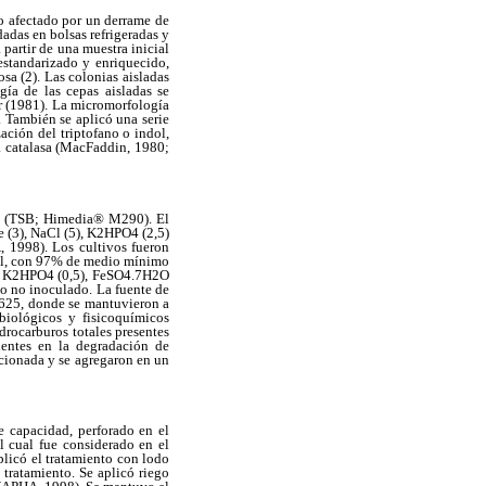
lo afectado por un derrame de
das en bolsas refrigeradas y
partir de una muestra inicial
standarizado y enriquecido,
sa (2). Las colonias aisladas
gía de las cepas aisladas se
r (1981). La micromorfología
. También se aplicó una serie
zación del triptofano o indol,
la catalasa (MacFaddin, 1980;
oya (TSB; Himedia® M290). El
e (3), NaCl (5), K2HPO4 (2,5)
 1998). Los cultivos fueron
0ml, con 97% de medio mínimo
, K2HPO4 (0,5), FeSO4.7H2O
go no inoculado. La fuente de
 625, donde se mantuvieron a
biológicos y fisicoquímicos
drocarburos totales presentes
ientes en la degradación de
ccionada y se agregaron en un
e capacidad, perforado en el
l cual fue considerado en el
plicó el tratamiento con lodo
 tratamiento. Se aplicó riego