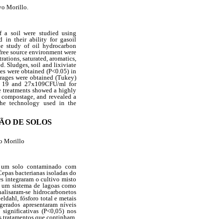
vo Morillo.
of a soil were studied using
 in their ability for gasoil
the study of oil hydrocarbon
 free source environment were
ations, saturated, aromatics,
. Sludges, soil and lixiviate
ces were obtained (P<0.05) in
erages were obtained (Tukey)
re 19 and 27x109CFU/ml for
e treatments showed a highly
e compostage, and revealed a
 the technology used in the
ÃO DE SOLOS
o Morillo
de um solo contaminado com
epas bacterianas isoladas do
es integraram o cultivo misto
e um sistema de lagoas como
nalisaram-se hidrocarbonetos
eldahl, fósforo total e metais
 gerados apresentaram níveis
 significativas (P<0,05) nos
s tratamentos que continham,