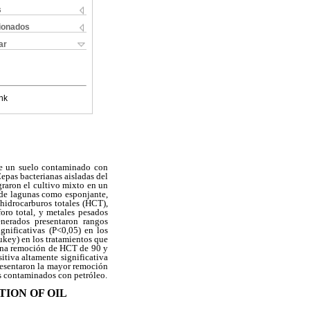
s
cionados
ar
nk
 de un suelo contaminado con
pas bacterianas aisladas del
graron el cultivo mixto en un
a de lagunas como esponjante,
 hidrocarburos totales (HCT),
foro total, y metales pesados
enerados presentaron rangos
gnificativas (P<0,05) en los
ukey) en los tratamientos que
una remoción de HCT de 90 y
tiva altamente significativa
presentaron la mayor remoción
s contaminados con petróleo.
ION OF OIL