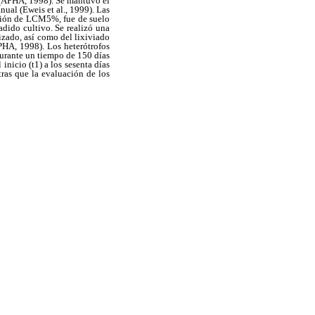
 (APHA, 1998). Se mantuvo el
ual (Eweis et al., 1999). Las
ición de LCM5%, fue de suelo
adido cultivo. Se realizó una
izado, así como del lixiviado
HA, 1998). Los heterótrofos
durante un tiempo de 150 días
inicio (t1) a los sesenta días
ntras que la evaluación de los