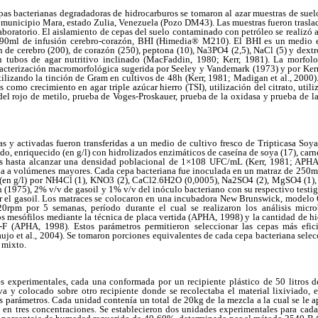
epas bacterianas degradadoras de hidrocarburos se tomaron al azar muestras de sue
municipio Mara, estado Zulia, Venezuela (Pozo DM43). Las muestras fueron traslada
aboratorio. El aislamiento de cepas del suelo contaminado con petróleo se realizó a 
 90ml de infusión cerebro-corazón, BHI (Himedia® M210). El BHI es un medio e
n de cerebro (200), de corazón (250), peptona (10), Na3PO4 (2,5), NaCl (5) y dextro
n tubos de agar nutritivo inclinado (MacFaddin, 1980; Kerr, 1981). La morfolo
racterización macromorfológica sugerida por Seeley y Vandemark (1973) y por Ker
ilizando la tinción de Gram en cultivos de 48h (Kerr, 1981; Madigan et al., 2000)
 como crecimiento en agar triple azúcar hierro (TSI), utilización del citrato, utili
del rojo de metilo, prueba de Voges-Proskauer, prueba de la oxidasa y prueba de 
das y activadas fueron transferidas a un medio de cultivo fresco de Tripticasa S
o, enriquecido (en g/l) con hidrolizados enzimáticos de caseína de soya (17), carn
das hasta alcanzar una densidad poblacional de 1×108 UFC/mL (Kerr, 1981; APHA,
cia a volúmenes mayores. Cada cepa bacteriana fue inoculada en un matraz de 25
en g/l) por NH4Cl (1), KNO3 (2), CaCl2.6H2O (0,0005), Na2SO4 (2), MgSO4 (1)
 (1975), 2% v/v de gasoil y 1% v/v del inóculo bacteriano con su respectivo testi
r el gasoil. Los matraces se colocaron en una incubadora New Brunswick, modelo
rpm por 5 semanas, período durante el cual se realizaron los análisis micro
s mesófilos mediante la técnica de placa vertida (APHA, 1998) y la cantidad de hi
 (APHA, 1998). Estos parámetros permitieron seleccionar las cepas más efic
aujo et al., 2004). Se tomaron porciones equivalentes de cada cepa bacteriana sele
 mixto.
s experimentales, cada una conformada por un recipiente plástico de 50 litros d
a y colocado sobre otro recipiente donde se recolectaba el material lixiviado, e
s parámetros. Cada unidad contenía un total de 20kg de la mezcla a la cual se le a
 en tres concentraciones. Se establecieron dos unidades experimentales para cada