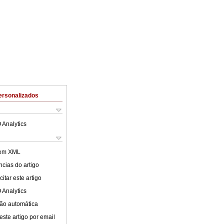
ersonalizados
 Analytics
 em XML
cias do artigo
itar este artigo
 Analytics
ão automática
este artigo por email