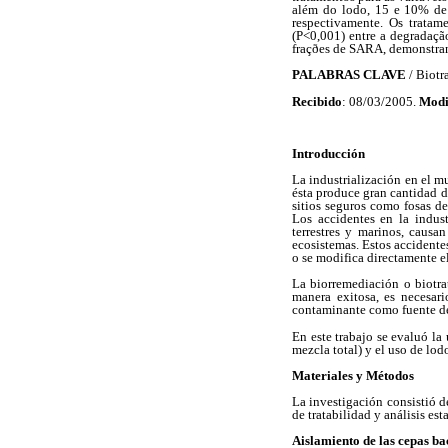
além do lodo, 15 e 10% de
respectivamente. Os tratam
(P<0,001) entre a degradaçã
fraçðes de SARA, demonstran
PALABRAS CLAVE
/ Biotr
Recibido
: 08/03/2005.
Modi
Introducción
La industrialización en el m
ésta produce gran cantidad d
sitios seguros como fosas de
Los accidentes en la indust
terrestres y marinos, caus
ecosistemas. Estos accidente
o se modifica directamente el 
La biorremediación o biotra
manera exitosa, es necesar
contaminante como fuente de 
En este trabajo se evaluó la
mezcla total) y el uso de lo
Materiales y Métodos
La investigación consistió d
de tratabilidad y análisis est
Aislamiento de las cepas ba