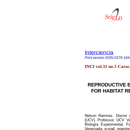
Interciencia
Print version
ISSN
0378-184
INCI vol.31 no.5 Cara
REPRODUCTIVE B
FOR HABITAT R
Nelson Ramírez. Doctor o
(UCV). Professor, UCV. Ve
Biología Experimental, 
Venezuela. e-mail: nramir