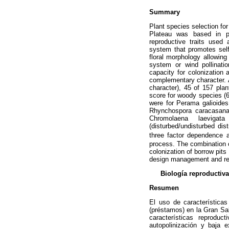
Summary
Plant species selection fo
Plateau was based in pl
reproductive traits used
system that promotes self-
floral morphology allowing a
system or wind pollinati
capacity for colonization 
complementary character. A
character), 45 of 157 pla
score for woody species (
were for Perama galioides
Rhynchospora caracasana
Chromolaena laevigata 
(disturbed/undisturbed dist
three factor dependence a
process. The combination o
colonization of borrow pits
design management and res
Biología reproductiva
Resumen
El uso de características
(préstamos) en la Gran Sab
características reprodu
autopolinización y baja e