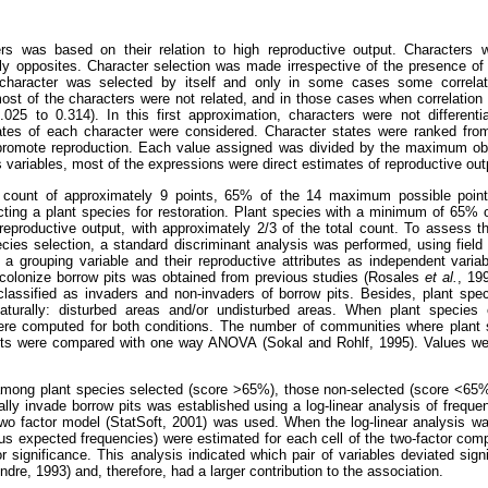
rs was based on their relation to high reproductive output. Characters w
ily opposites. Character selection was made irrespective of the presence of 
haracter was selected by itself and only in some cases some correlati
most of the characters were not related, and in those cases when correlation e
025 to 0.314). In this first approximation, characters were not differenti
ates of each character were considered. Character states were ranked from
romote reproduction. Each value assigned was divided by the maximum obtai
 variables, most of the expressions were direct estimates of reproductive out
ive count of approximately 9 points, 65% of the 14 maximum possible poin
cting a plant species for restoration. Plant species with a minimum of 65% 
eproductive output, with approximately 2/3 of the total count. To assess t
cies selection, a standard discriminant analysis was performed, using field 
a grouping variable and their reproductive attributes as independent varia
colonize borrow pits was obtained from previous studies (Rosales
et al.
, 19
assified as invaders and non-invaders of borrow pits. Besides, plant spec
turally: disturbed areas and/or undisturbed areas. When plant species 
ere computed for both conditions. The number of communities where plant 
 pits were compared with one way ANOVA
(Sokal and Rohlf, 1995).
Values we
ong plant species selected (score >65%), those non-selected (score <65%), 
rally invade borrow pits was established using a log-linear analysis of freque
 two factor model (StatSoft, 2001) was used. When the log-linear analysis was
s expected frequencies) were estimated for each cell of the two-factor com
r significance. This analysis indicated which pair of variables deviated sign
re, 1993) and, therefore, had a larger contribution to the association.