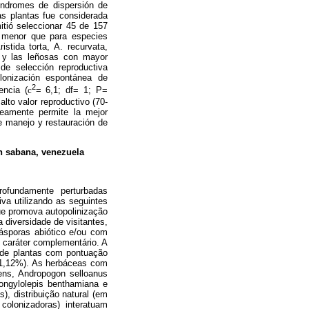
síndromes de dispersión de
as plantas fue considerada
itió seleccionar 45 de 157
 menor que para especies
tida torta, A. recurvata,
 y las leñosas con mayor
de selección reproductiva
olonización espontánea de
2
encia (
c
= 6,1; df= 1; P=
lto valor reproductivo (70-
neamente permite la mejor
e manejo y restauración de
n sabana, venezuela
rofundamente perturbadas
a utilizando as seguintes
ue promova autopolinização
 diversidade de visitantes,
iásporas abiótico e/ou com
 caráter complementário. A
s de plantas com pontuação
81,12%). As herbáceas com
cens, Andropogon selloanus
ngylolepis benthamiana e
), distribuição natural (em
colonizadoras) interatuam