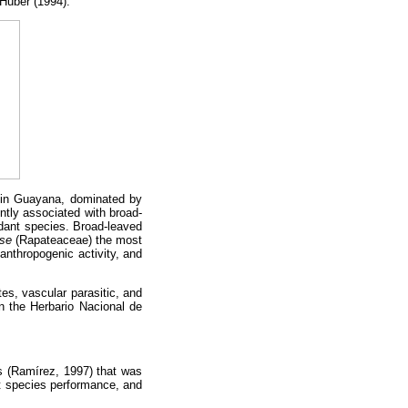
Huber (1994).
s in Guayana, dominated by
tly associated with broad-
dant species. Broad-leaved
nse
(Rapateaceae) the most
anthropogenic activity, and
tes, vascular parasitic, and
n the Herbario Nacional de
as (Ramírez, 1997) that was
nt species performance, and