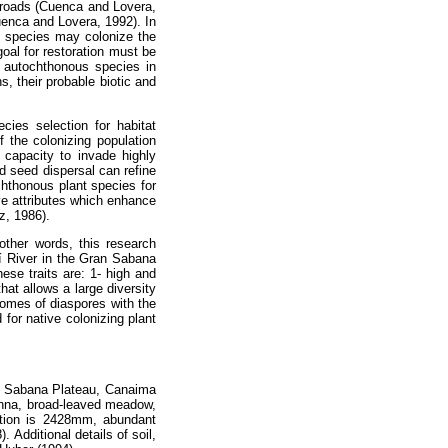
o roads (Cuenca and Lovera,
enca and Lovera, 1992). In
e species may colonize the
oal for restoration must be
o autochthonous species in
ns, their probable biotic and
cies selection for habitat
f the colonizing population
 capacity to invade highly
d seed dispersal can refine
chthonous plant species for
ve attributes which enhance
z, 1986).
other words, this research
í River in the Gran Sabana
ese traits are: 1- high and
hat allows a large diversity
dromes of diaspores with the
 for native colonizing plant
an Sabana Plateau, Canaima
anna, broad-leaved meadow,
ation is 2428mm, abundant
). Additional details of soil,