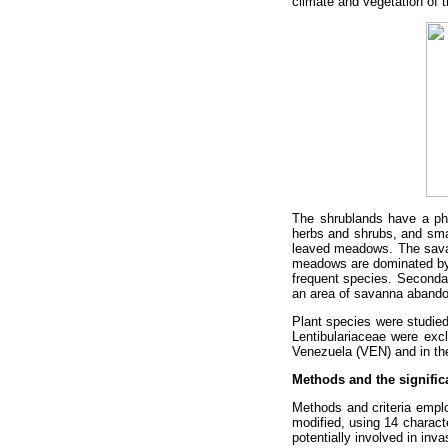
climate and vegetation of 
The shrublands have a phy
herbs and shrubs, and sma
leaved meadows. The sava
meadows are dominated by
frequent species. Secondar
an area of savanna abandone
Plant species were studied 
Lentibulariaceae were exc
Venezuela (VEN) and in th
Methods and the signific
Methods and criteria emplo
modified, using 14 charact
potentially involved in in