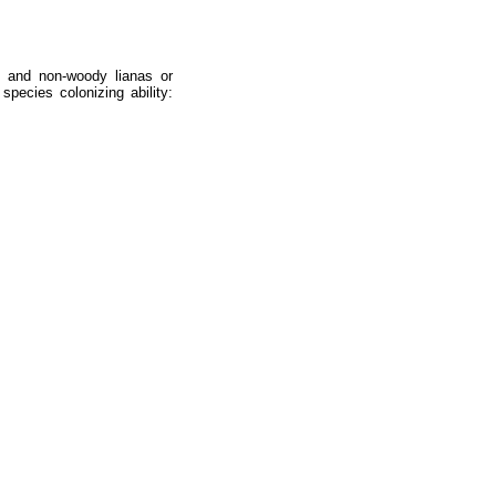
y and non-woody lianas or
pecies colonizing ability: