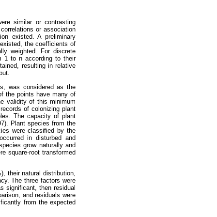
ere similar or contrasting
correlations or association
on existed. A preliminary
xisted, the coefficients of
ally weighted. For discrete
 1 to n according to their
ned, resulting in relative
put.
ts, was considered as the
of the points have many of
he validity of this minimum
records of colonizing plant
bles. The capacity of plant
97). Plant species from the
ies were classified by the
occurred in disturbed and
species grow naturally and
re square-root transformed
their natural distribution,
ncy. The three factors were
 significant, then residual
parison, and residuals were
ificantly from the expected