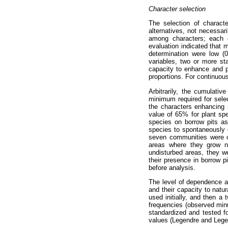
Character selection
The selection of characte
alternatives, not necessar
among characters; each c
evaluation indicated that 
determination were low (0.
variables, two or more st
capacity to enhance and p
proportions. For continuous
Arbitrarily, the cumulat
minimum required for sele
the characters enhancing r
value of 65% for plant spe
species on borrow pits as 
species to spontaneously 
seven communities were cl
areas where they grow na
undisturbed areas, they w
their presence in borrow
before analysis.
The level of dependence am
and their capacity to natu
used initially, and then a
frequencies (observed minu
standardized and tested fo
values (Legendre and Legend