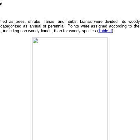
ed
ified as trees, shrubs, lianas, and herbs. Lianas were divided into wood
categorized as annual or perennial. Points were assigned according to the s
, including non-woody lianas, than for woody species (
Table II
).