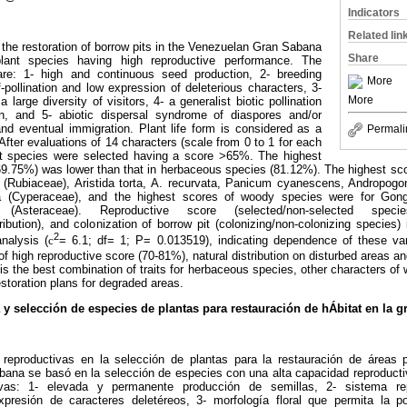
Indicators
Related lin
r the restoration of borrow pits in the Venezuelan Gran Sabana
Share
ant species having high reproductive performance. The
 are: 1- high and continuous seed production, 2- breeding
More
pollination and low expression of deleterious characters, 3-
More
 large diversity of visitors, 4- a generalist biotic pollination
on, and 5- abiotic dispersal syndrome of diaspores and/or
and eventual immigration. Plant life form is considered as a
Permali
fter evaluations of 14 characters (scale from 0 to 1 for each
nt species were selected having a score >65%. The highest
69.75%) was lower than that in herbaceous species (81.12%). The highest sc
 (Rubiaceae), Aristida torta, A. recurvata, Panicum cyanescens, Andropog
 (Cyperaceae), and the highest scores of woody species were for Gong
(Asteraceae). Reproductive score (selected/non-selected species
ribution), and colonization of borrow pit (colonizing/non-colonizing species) i
2
nalysis (
c
= 6.1; df= 1; P= 0.013519), indicating dependence of these var
f high reproductive score (70-81%), natural distribution on disturbed areas a
 is the best combination of traits for herbaceous species, other characters o
toration plans for degraded areas.
 y selección de especies de plantas para restauración de hÁbitat en la 
 reproductivas en la selección de plantas para la restauración de áreas
ana se basó en la selección de especies con una alta capacidad reproductiv
ctivas: 1- elevada y permanente producción de semillas, 2- sistema r
xpresión de caracteres deletéreos, 3- morfología floral que permita la p