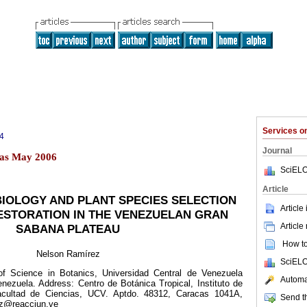
Services 
4
Journal
cas May 2006
SciELO
Article
IOLOGY AND PLANT SPECIES SELECTION
Article
ESTORATION IN THE VENEZUELAN GRAN
Article
SABANA PLATEAU
How to 
Nelson Ramírez
SciELO
f Science in Botanics, Universidad Central de Venezuela
Automat
nezuela. Address: Centro de Botánica Tropical, Instituto de
Facultad de Ciencias, UCV. Aptdo. 48312, Caracas 1041A,
Send th
ez@reacciun.ve