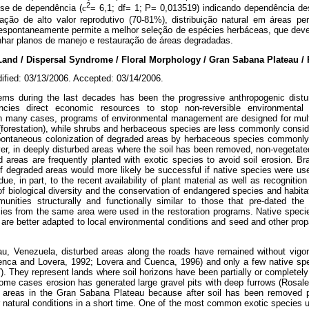
2
ise de dependência (
c
= 6,1; df= 1; P= 0,013519) indicando dependência de
ção de alto valor reprodutivo (70-81%), distribuição natural em áreas p
espontaneamente permite a melhor seleção de espécies herbáceas, que dev
enhar planos de manejo e restauração de áreas degradadas.
 / Dispersal Syndrome / Floral Morphology / Gran Sabana Plateau / Po
ified: 03/13/2006. Accepted: 03/14/2006.
ems during the last decades has been the progressive anthropogenic distur
ncies direct economic resources to stop non-reversible environmenta
In many cases, programs of environmental management are designed for multi
forestation), while shrubs and herbaceous species are less commonly consider
pontaneous colonization of degraded areas by herbaceous species commonly 
er, in deeply disturbed areas where the soil has been removed, non-vegetate
d areas are frequently planted with exotic species to avoid soil erosion. B
of degraded areas would more likely be successful if native species were u
due, in part, to the recent availability of plant material as well as recognition
 of biological diversity and the conservation of endangered species and habit
unities structurally and functionally similar to those that pre-dated the
cies from the same area were used in the restoration programs. Native speci
are better adapted to local environmental conditions and seed and other propa
u, Venezuela, disturbed areas along the roads have remained without vigor
uenca and Lovera, 1992; Lovera and Cuenca, 1996) and only a few native sp
7). They represent lands where soil horizons have been partially or complete
some cases erosion has generated large gravel pits with deep furrows (Rosal
ed areas in the Gran Sabana Plateau because after soil has been removed p
natural conditions in a short time. One of the most common exotic species us