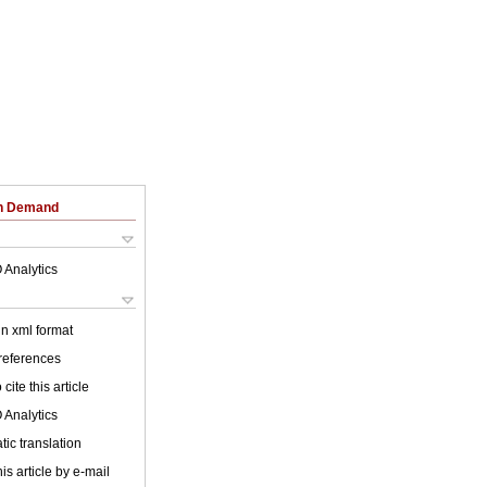
on Demand
 Analytics
 in xml format
 references
cite this article
 Analytics
ic translation
is article by e-mail