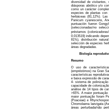
diversidad de visitantes,
diásporas abiótico y/o co
como un carácter compleme
especies de plantas con
herbáceas (81,12%). Las 
Panicum cyanescens, And
puntuación fueron Gongyl
(seleccionadas/no selecc
préstamos (colonizadoras/
0,013519) indicando depend
81%), distribución natur
selección de especies her
áreas degradadas.
Biología reproduti
Resumo
O uso de característica
(empréstimos) na Gran Sa
características reproduti
e baixa expressão de carac
4- sistema de polinização
capacidade de colonização
análise de 14 tipos de ca
>65%. A maior pontuação 
maior pontuação foram Per
(Poaceae) e Rhynchospor
Chromolaena laevigata (Ast
áreas perturbada/não per