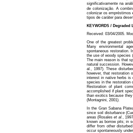
significativamente na anál
de colonização. A combina
colonizar os empréstimos 
tipos de caráter para des
KEYWORDS / Degraded Land
Received: 03/04/2005. Mod
One of the greatest probl
Many environmental age
spontaneous restoration. 
the use of woody species (
The main reason is that s
natural succession. Howev
al., 1997). These disturbe
however, that restoration 
interest in native herbs is 
species in the restoration
Restoration of plant comm
accomplished if plant spe
than exotics because they 
(Montagnini, 2001).
In the Gran Sabana Platea
since soil disturbance (C
areas (Rosales
et al.
, 199
known as borrow pits; in 
differ from other disturb
occur spontaneously under 