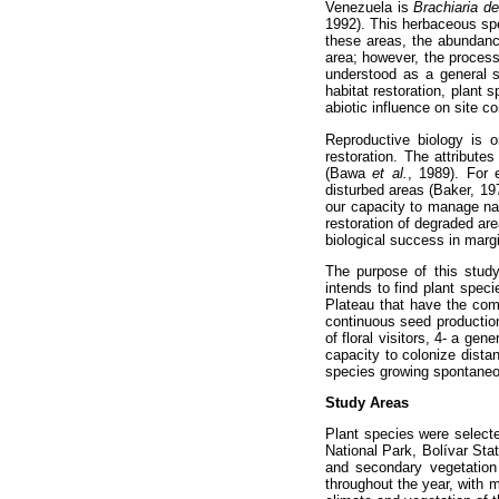
Venezuela is
Brachiaria 
1992). This herbaceous sp
these areas, the abundan
area; however, the process
understood as a general s
habitat restoration, plant s
abiotic influence on site c
Reproductive biology is o
restoration. The attribute
(Bawa
et al.
, 1989). For 
disturbed areas (Baker, 19
our capacity to manage nat
restoration of degraded ar
biological success in margi
The purpose of this study
intends to find plant spe
Plateau that have the comb
continuous seed production,
of floral visitors, 4- a ge
capacity to colonize distan
species growing spontaneou
Study Areas
Plant species were select
National Park, Bolívar St
and secondary vegetation
throughout the year, wit