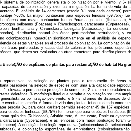
 4- sistema de polinización generalista o polinización por el viento, y 5- 
n capacidad de colonización y eventual inmigración. La forma de vida de l
ntario. El análisis de 14 caracteres (escala 0-1 para cada carácter) perm
 puntaje >65%. La mayor puntuación para especies leñosas (69,75%) fue
herbáceas con mayor puntuación fueron Perama galioides (Rubiaceae), Aris
ropogon selloanus (Poaceae) y Rhynchospora caracasana (Cyperaceae),
olepis benthamiana y Chromolaena laevigata (Asteraceae). La condición 
ionadas), distribución natural (en áreas perturbada/no perturbadas), y c
no colonizadoras) interactúan significativamente en el análisis de depend
encia de estas variables en el proceso de colonización. La combinación de a
al en áreas perturbadas y capacidad de colonizar los préstamos espontá
báceas, que deben ser evaluadas en otros caracteres para diseñar planes d
va E seleÇÃO de espÉcies de plantas para restauraÇÃO de habitat Na gra
s reprodutivas na seleção de plantas para a restauração de áreas p
bana baseou-se na seleção de espécies com uma alta capacidade reprodutiv
vas: 1- elevada e permanente produção de sementes, 2- sistema reprodutivo q
teres deletérios, 3- morfologia floral que permita a polinização por uma ampla
 generalista ou polinização pelo vento, e 5 - síndromes de dispersão de d
 e eventual imigração. A forma de vida das plantas foi considerada como um
ráter (escala 0-1 para cada caráter) permitiu selecionar 45 de 157 espécie
para espécies lenhosas (69,75%) foi menor que para espécies herbáceas (
ama galioides (Rubiaceae), Aristida torta, A. recurvata, Panicum cyanes
a caracasana (Cyperaceae), e as lenhosas com maior pontuação foram Go
eraceae). A condição de seleção reprodutiva (selecionadas/não selecionadas
turbadas), e colonização espontânea de empréstimos (colonizadoras/não 