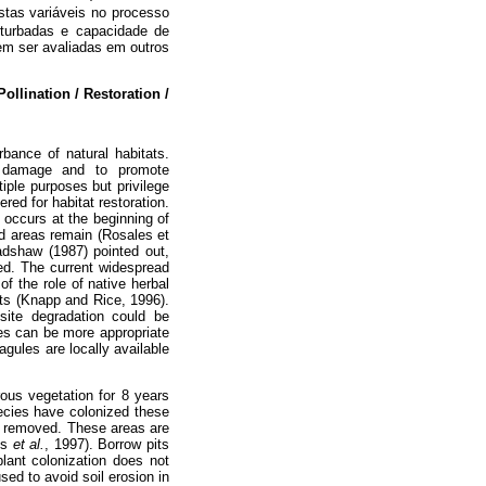
stas variáveis no processo
erturbadas e capacidade de
em ser avaliadas em outros
llination / Restoration /
bance of natural habitats.
l damage and to promote
ple purposes but privilege
ed for habitat restoration.
occurs at the beginning of
d areas remain (Rosales et
radshaw (1987) pointed out,
sed. The current widespread
 of the role of native herbal
ats (Knapp and Rice, 1996).
 site degradation could be
es can be more appropriate
gules are locally available
ous vegetation for 8 years
ecies have colonized these
ly removed. These areas are
es
et al.
, 1997). Borrow pits
lant colonization does not
ed to avoid soil erosion in