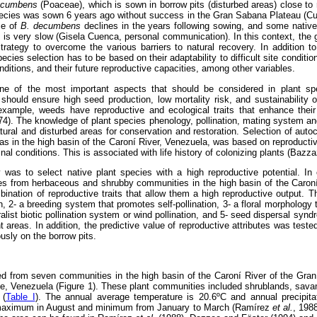
decumbens
(Poaceae), which is sown in borrow pits (disturbed areas) close t
ecies was sown 6 years ago without success in the Gran Sabana Plateau (Cu
ce of
B. decumbens
declines in the years following sowing, and some nativ
 is very slow (Gisela Cuenca, personal communication). In this context, the g
trategy to overcome the various barriers to natural recovery. In addition t
pecies selection has to be based on their adaptability to difficult site conditio
onditions, and their future reproductive capacities, among other variables.
ne of the most important aspects that should be considered in plant spe
s should ensure high seed production, low mortality risk, and sustainability o
example, weeds have reproductive and ecological traits that enhance their
74). The knowledge of plant species phenology, pollination, mating system an
ural and disturbed areas for conservation and restoration. Selection of auto
eas in the high basin of the Caroní River, Venezuela, was based on reproducti
nal conditions. This is associated with life history of colonizing plants (Bazza
 was to select native plant species with a high reproductive potential. In 
cies from herbaceous and shrubby communities in the high basin of the Caron
ination of reproductive traits that allow them a high reproductive output. Th
 2- a breeding system that promotes self-pollination, 3- a floral morphology t
neralist biotic pollination system or wind pollination, and 5- seed dispersal syn
t areas. In addition, the predictive value of reproductive attributes was tested
sly on the borrow pits.
ed from seven communities in the high basin of the Caroní River of the Gr
ate, Venezuela (Figure 1). These plant communities included shrublands, sav
 (
Table I
). The annual average temperature is 20.6ºC and annual precipit
h maximum in August and minimum from January to March (Ramírez
et al.
, 1988