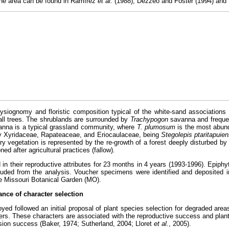
the area can be found in Ramírez
et al.
(1988), Dezzeo and Föster (1994) and 
siognomy and floristic composition typical of the white-sand association
ll trees. The shrublands are surrounded by
Trachypogon
savanna and frequen
nna is a typical grassland community, where
T. plumosum
is the most abun
 Xyridaceae, Rapateaceae, and Eriocaulaceae, being
Stegolepis ptaritapuie
y vegetation is represented by the re-growth of a forest deeply disturbed by 
d after agricultural practices (fallow).
in their reproductive attributes for 23 months in 4 years (1993-1996). Epiphy
luded from the analysis. Voucher specimens were identified and deposited i
e Missouri Botanical Garden (MO).
ance of character selection
yed followed an initial proposal of plant species selection for degraded are
ers. These characters are associated with the reproductive success and pla
vasion success (Baker, 1974; Sutherland, 2004; Lloret
et al.
, 2005).