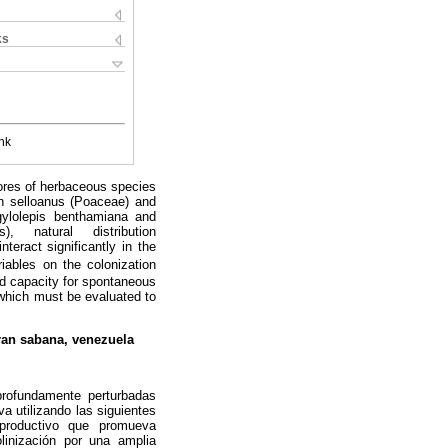
ks
nk
ores of herbaceous species
on selloanus (Poaceae) and
ylolepis benthamiana and
), natural distribution
nteract significantly in the
iables on the colonization
nd capacity for spontaneous
f which must be evaluated to
gran sabana, venezuela
 profundamente perturbadas
a utilizando las siguientes
eproductivo que promueva
olinización por una amplia