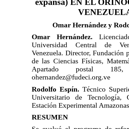
expansa) EN EL ORIN
VENEZUEL
Omar Hernández y Rodo
Omar Hernández.
Licenciad
Universidad Central de Ve
Venezuela. Director, Fundación p
de las Ciencias Físicas, Matem
Apartado postal 185, 
ohernandez@fudeci.org.ve
Rodolfo Espín.
Técnico Superio
Universitario de Tecnología,
Estación Experimental Amazona
RESUMEN
Se evaluó el programa de refo