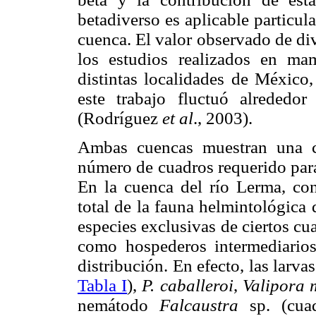
betadiverso es aplicable particu
cuenca. El valor observado de di
los estudios realizados en mam
distintas localidades de México
este trabajo fluctuó alreded
(Rodríguez
et al
., 2003).
Ambas cuencas muestran una c
número de cuadros requerido para 
En la cuenca del río Lerma, con
total de la fauna helmintológica
especies exclusivas de ciertos cu
como hospederos intermediario
distribución. En efecto, las larv
Tabla I
),
P. caballeroi
,
Valipora 
nemátodo
Falcaustra
sp. (cua