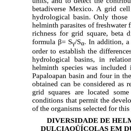
units, and to detect the contrib
betadiverse Mexico. A grid cel
hydrological basin. Only those 
helminth parasites of freshwater 
richness for grid square, beta d
β
formula
= S
/S
. In addition, 
γ
α
order to establish the differenc
hydrological basins, in relati
helminth species was included i
Papaloapan basin and four in th
obtained can be considered as re
grid squares are located some 
conditions that permit the devel
of the organisms selected for thi
DIVERSIDADE DE HELM
DULCIAQÜÍCOLAS EM D