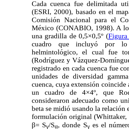
Cada cuenca fue delimitada ut
(ESRI, 2000), basado en el mapa
Comisión Nacional para el Co
México (CONABIO, 1998). A los
una gradilla de 0,5×0,5º (
Figura
cuadro que incluyó por lo
helmintológico, el cual fue 
(Rodríguez y Vázquez-Domínguez,
registrado en cada cuenca fue c
unidades de diversidad gamma 
cuenca, cuya extensión coincide
un cuadro de 4×4º, que Rod
consideraron adecuado como uni
beta se midió usando la relación 
formulación original (Whittaker,
β
= S
/S
, donde S
es el número
γ
α
γ