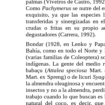
palmas (Viveiros de Castro, 1992
Como
Pachymerus
se nutre del 
exquisito, ya que las especies 
transferidas y sinergizadas en e
crudas o fritas en su propio a
degustadores (Carrera, 1992).
Bondar (1928, en
Lenko y Papa
Bahía, como en todo el Norte y N
(varias familias de Coleoptera) s
indígenas. La gente del medio r
babaçu (
Attalea speciosa
Mart. 
Mart. ex Spreng) o de licuri
Syag
la almendra oleaginosa y encuentr
insectos y no a la almendra, perd
trabajo cuando lo que buscan es l
natural del coco, es decir, qu