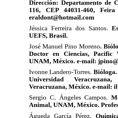
Dirección: Departamento de C
116, CEP 44031-460, Feira 
eraldont@hotmail.com
Jéssica Ferreira dos Santos.
Es
UEFS, Brasil.
José Manuel Pino Moreno
. Bió
Doctor en Ciencias, Pacific 
UNAM, México. e-mail: jpino@
Ivonne Landero-Torres.
Bióloga.
Universidad Veracruzana,
Veracruzana, México. e-mail:
i
Sergio C. Ángeles Campos.
Mé
Animal, UNAM, México. Profe
Águeda García Pérez.
Químic