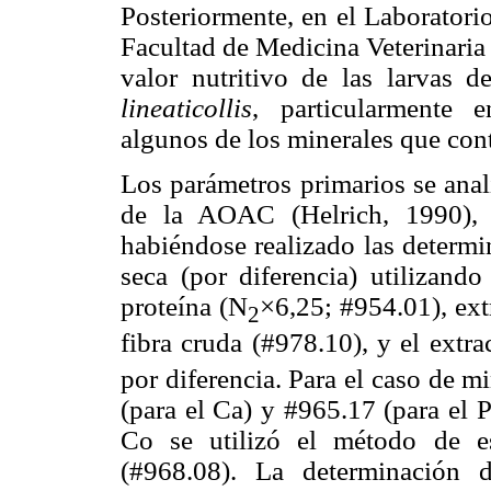
Posteriormente, en el Laboratori
Facultad de Medicina Veterinaria
valor nutritivo de las larvas 
lineaticollis
, particularmente e
algunos de los minerales que cont
Los parámetros primarios se anal
de la AOAC (Helrich, 1990), l
habiéndose realizado las determ
seca (por diferencia) utilizan
proteína (N
×6,25; #954.01), ext
2
fibra cruda (#978.10), y el extra
por diferencia. Para el caso de m
(para el Ca) y #965.17 (para el 
Co se utilizó el método de es
(#968.08). La determinación d