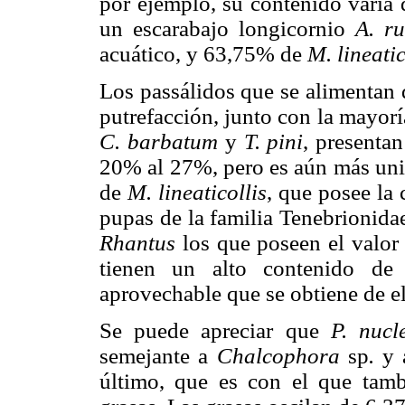
por ejemplo, su contenido varía 
un escarabajo longicornio
A. ru
acuático, y 63,75% de
M. lineatic
Los passálidos que se alimentan 
putrefacción, junto con la mayor
C. barbatum
y
T. pini
, presenta
20% al 27%, pero es aún más uni
de
M. lineaticollis
, que posee la 
pupas de la familia Tenebrionida
Rhantus
los que poseen el valor 
tienen un alto contenido de
aprovechable que se obtiene de e
Se puede apreciar que
P.
nucl
semejante a
Chalcophora
sp
.
y
último, que es con el que tam