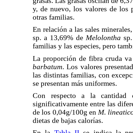
grasas. Las grasas oscilan de 6,
y, de nuevo, los valores de los
otras familias.
En relación a las sales minerales
sp. a 13,69% de
Melolontha
sp.
familias y las especies, pero tam
La proporción de fibra cruda v
barbatum
. Los valores presentad
las distintas familias, con exce
se presentan más uniformes.
Con respecto a la cantidad d
significativamente entre las dife
de los 0,04g/100g en
M. lineatico
dietas de bajas calorías.
En la
Tabla II
se indica la p