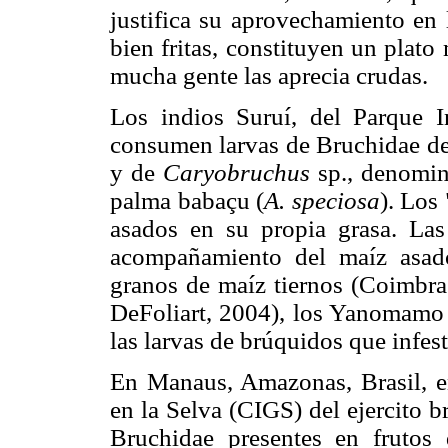
justifica su aprovechamiento en 
bien fritas, constituyen un plat
mucha gente las aprecia crudas.
Los indios Suruí, del Parque I
consumen larvas de Bruchidae de
y de
Caryobruchus
sp., denomi
palma babaçu (
A. speciosa
). Los
asados en su propia grasa. Las
acompañamiento del maíz asad
granos de maíz tiernos (Coimbr
DeFoliart, 2004), los Yanomamo 
las larvas de brúquidos que infest
En Manaus, Amazonas, Brasil, en
en la Selva (CIGS) del ejercito 
Bruchidae presentes en frutos 