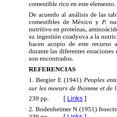
comestible rico en este elemento.
De acuerdo al análisis de las ta
comestibles de México y
P. nu
nutritivo en proteínas, aminoácido
su ingestión coadyuva a la nutri
hacen acopio de este recurso 
durante las diferentes estacione
son encontrados.
REFERENCIAS
1. Bergier E (1941)
Peoples ent
sur les moeurs de lhomme et de l
[
Links
]
239 pp.
2. Bodenheimer N (1951)
Insect
[
Links
]
239 pp.