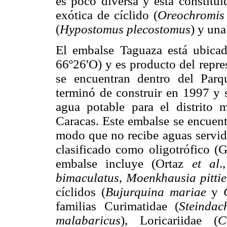
es poco diversa y está constitu
exótica de cíclido (
Oreochromis
(
Hypostomus plecostomus
) y una
El embalse Taguaza está ubicad
66º26'O) y es producto del repre
se encuentran dentro del Par
terminó de construir en 1997 y 
agua potable para el distrito 
Caracas. Este embalse se encuent
modo que no recibe aguas servida
clasificado como oligotrófico 
embalse incluye (Ortaz
et al
.
bimaculatus
,
Moenkhausia pittie
cíclidos (
Bujurquina mariae
y
familias Curimatidae (
Steindac
malabaricus
), Loricariidae (
C