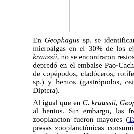
En
Geophagus
sp. se identifica
microalgas en el 30% de los ej
kraussii
, no se encontraron resto
depredó en el embalse Pao-Cachi
de copépodos, cladóceros, rotíf
sp.) y bentos (gastrópodos, os
Diptera).
Al igual que en
C. kraussii
,
Geo
al bentos. Sin embargo, las f
zooplancton fueron mayores (
T
presas zooplanctónicas consum