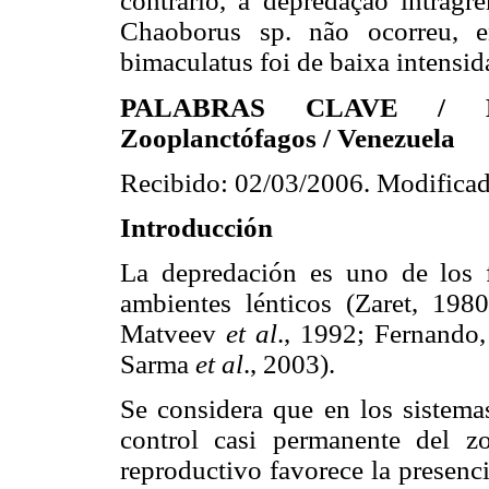
contrário, a depredação intragr
Chaoborus sp. não ocorreu, 
bimaculatus foi de baixa intensid
PALABRAS CLAVE / Emb
Zooplanctófagos / Venezuela
Recibido: 02/03/2006. Modificad
Introducción
La depredación es uno de los f
ambientes lénticos (Zaret, 19
Matveev
et al
., 1992; Fernando
Sarma
et al
., 2003).
Se considera que en los sistemas
control casi permanente del z
reproductivo favorece la presenci