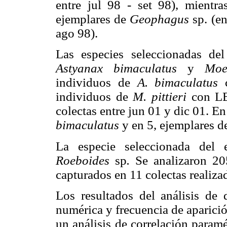
entre jul 98 - set 98), mientra
ejemplares de
Geophagus
sp. (en
ago 98).
Las especies seleccionadas de
Astyanax bimaculatus
y
Moe
individuos de
A. bimaculatus
c
individuos de
M. pittieri
con LE 
colectas entre jun 01 y dic 01. E
bimaculatus
y en 5, ejemplares 
La especie seleccionada del 
Roeboides
sp
.
Se analizaron 20
capturados en 11 colectas realizad
Los resultados del análisis de 
numérica y frecuencia de aparici
un análisis de correlación param