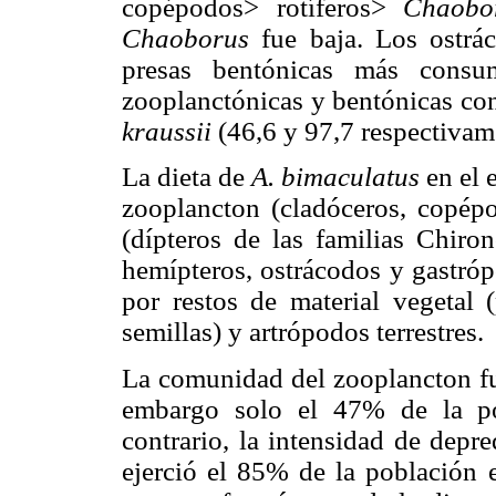
copépodos> rotíferos>
Chaobo
Chaoborus
fue baja. Los ostrá
presas bentónicas más consu
zooplanctónicas y bentónicas co
kraussii
(46,6 y 97,7 respectivam
La dieta de
A. bimaculatus
en el 
zooplancton (cladóceros, copép
(dípteros de las familias Chiro
hemípteros, ostrácodos y gastróp
por restos de material vegetal 
semillas) y artrópodos terrestres.
La comunidad del zooplancton fue
embargo solo el 47% de la po
contrario, la intensidad de depr
ejerció el 85% de la población 