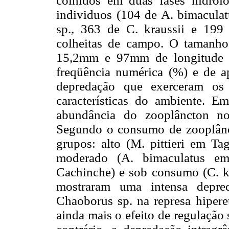
colhidos em duas fases hidroló
individuos (104 de A. bimaculat
sp., 363 de C. kraussii e 199
colheitas de campo. O tamanho 
15,2mm e 97mm de longitude es
freqüência numérica (%) e de a
depredação que exerceram os
características do ambiente. E
abundância do zooplâncton no
Segundo o consumo de zooplâncto
grupos: alto (M. pittieri em T
moderado (A. bimaculatus e
Cachinche) e sob consumo (C. kr
mostraram uma intensa depred
Chaoborus sp. na represa hipere
ainda mais o efeito de regulação