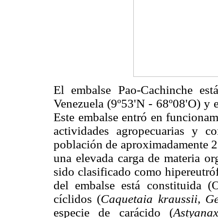
El embalse Pao-Cachinche está
Venezuela (9º53'N - 68º08'O) y e
Este embalse entró en funcionami
actividades agropecuarias y 
población de aproximadamente 2 m
una elevada carga de materia org
sido clasificado como hipereutr
del embalse está constituida (
cíclidos (
Caquetaia kraussii
,
G
especie de carácido (
Astyana