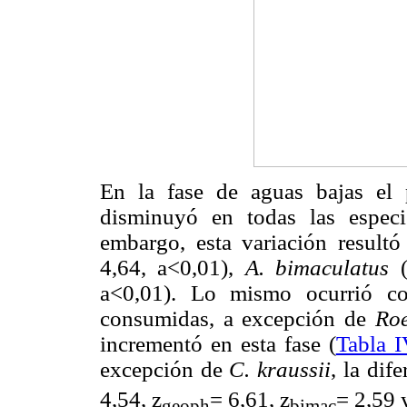
En la fase de aguas bajas el
disminuyó en todas las espec
embargo, esta variación resultó
4,64,
a
<0,01),
A. bimaculatus
(
a
<0,01). Lo mismo ocurrió co
consumidas, a excepción de
Ro
incrementó en esta fase (
Tabla 
excepción de
C. kraussii
, la dif
4,54, z
= 6,61, z
= 2,59 
geoph
bimac