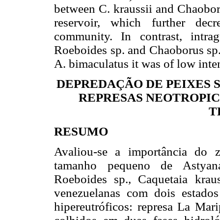
between C. kraussii and Chaobor
reservoir, which further dec
community. In contrast, intra
Roeboides sp. and Chaoborus sp. 
A. bimaculatus it was of low inten
DEPREDAÇÃO DE PEIXES 
REPRESAS NEOTROPIC
T
RESUMO
Avaliou-se a importância do 
tamanho pequeno de Astyanax
Roeboides sp., Caquetaia krau
venezuelanas com dois estados t
hipereutróficos: represa La Mar