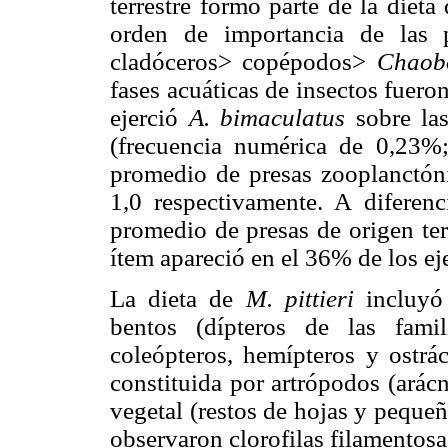
terrestre formó parte de la diet
orden de importancia de las 
cladóceros> copépodos>
Chaob
fases acuáticas de insectos fuer
ejerció
A. bimaculatus
sobre la
(frecuencia numérica de 0,23%;
promedio de presas zooplanctón
1,0 respectivamente. A diferenc
promedio de presas de origen ter
ítem apareció en el 36% de los ej
La dieta de
M. pittieri
incluyó 
bentos (dípteros de las fami
coleópteros, hemípteros y ostrác
constituida por artrópodos (arác
vegetal (restos de hojas y peque
observaron clorofilas filamentos